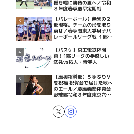
穫を糧に勝負の夏へ／令和
８年度春季慶早定期戦
【バレーボール】無念の２
部降格。チームの形を取り
戻せ／春季関東大学男子バ
レーボールリーグ戦 １部・
２部入替戦 vs青学大
【バスケ】京王電鉄杯開
幕！1部リーグの手厳しい
洗礼vs拓大・青学大
【應援指導部】５季ぶりＶ
を祝福 祝賀会で届けた秋へ
のエール／慶應義塾体育会
野球部令和８年度東京六大
学野球春季リーグ戦優勝 祝
賀会～後編～