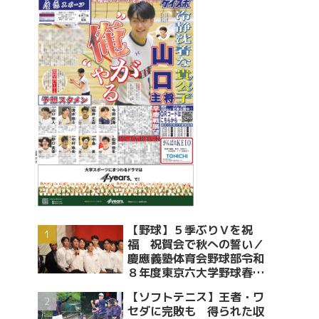
【野球】５季ぶりＶを祝
福 祝賀会で秋への誓い／
慶應義塾体育会野球部令和
８年度東京六大学野球春季
リーグ戦優勝 祝賀会～前編
【ソフトテニス】王者・ワ
～
セダに完敗も 得られた収