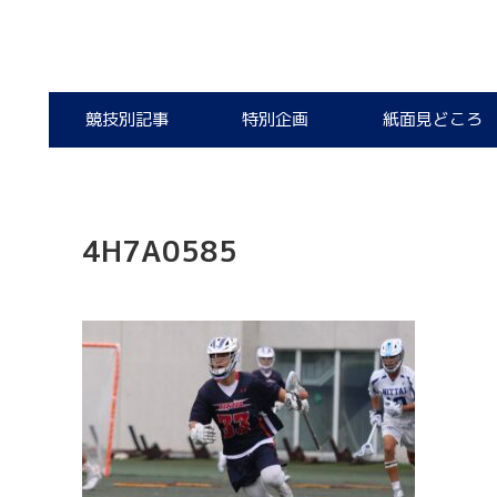
競技別記事
特別企画
紙面見どころ
4H7A0585