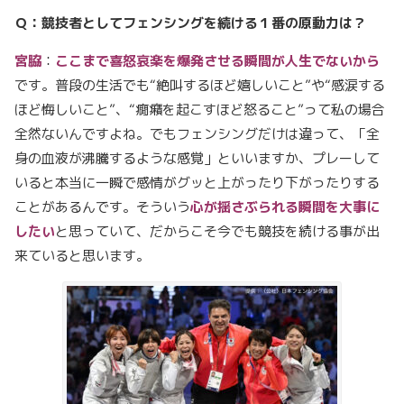
Ｑ：競技者としてフェンシングを続ける１番の原動力は？
宮脇
：
ここまで喜怒哀楽を爆発させる瞬間が人生でないから
です。普段の生活でも“絶叫するほど嬉しいこと”や“感涙する
ほど悔しいこと”、“癇癪を起こすほど怒ること”って私の場合
全然ないんですよね。でもフェンシングだけは違って、「全
身の血液が沸騰するような感覚」といいますか、プレーして
いると本当に一瞬で感情がグッと上がったり下がったりする
ことがあるんです。そういう
心が揺さぶられる瞬間を大事に
したい
と思っていて、だからこそ今でも競技を続ける事が出
来ていると思います。