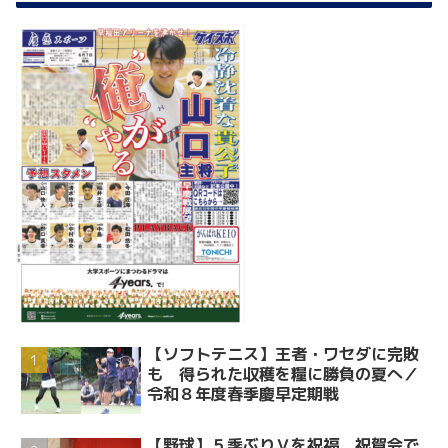
【ソフトテニス】王者・ワセダに完敗
も 得られた収穫を糧に勝負の夏へ／
令和８年度春季慶早定期戦
【野球】５季ぶりＶを祝福 祝賀会で