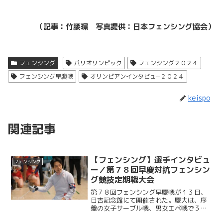
（記事：竹腰環 写真提供：日本フェンシング協会）
フェンシング
パリオリンピック
フェンシング２０２４
フェンシング早慶戦
オリンピアンインタビュ−２０２４
keispo
関連記事
【フェンシング】選手インタビュ
フェンシング
ー／第７８回早慶対抗フェンシン
グ競技定期戦大会
第７８回フェンシング早慶戦が１３日、
日吉記念館にて開催された。慶大は、序
盤の女子サーブル戦、男女エペ戦で３連
敗し苦戦を強いられるも、４戦目の男子