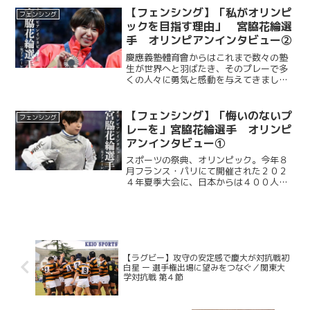
の歴史について、今年度のフェンシング
【フェンシング】「私がオリンピ
フェンシング
部について、早慶戦...
ックを目指す理由」 宮脇花綸選
手 オリンピアンインタビュー②
慶應義塾體育會からはこれまで数々の塾
生が世界へと羽ばたき、そのプレーで多
くの人々に勇気と感動を与えてきまし
た。今年８月に開催されたパリ五輪にて
フェンシング女子フルーレ団体で史上初
の銅メダル獲得に貢献された宮脇花綸選
【フェンシング】「悔いのないプ
フェンシング
手もその一人です。宮脇選手...
レーを」宮脇花綸選手 オリンピ
アンインタビュー①
スポーツの祭典、オリンピック。今年８
月フランス・パリにて開催された２０２
４年夏季大会に、日本からは４００人を
超える選手が参加し、そのプレーで多く
の人々に感動と勇気を与えました。フル
ーレ女子団体で史上初の銅メダル獲得に
貢献された宮脇花綸選手も...
【ラグビー】攻守の安定感で慶大が対抗戦初
白星 ー 選手権出場に望みをつなぐ／関東大
学対抗戦 第４節