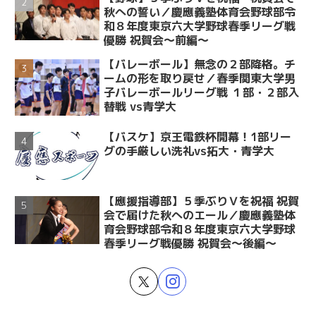
秋への誓い／慶應義塾体育会野球部令
和８年度東京六大学野球春季リーグ戦
優勝 祝賀会～前編～
【バレーボール】無念の２部降格。チ
ームの形を取り戻せ／春季関東大学男
子バレーボールリーグ戦 １部・２部入
替戦 vs青学大
【バスケ】京王電鉄杯開幕！1部リー
グの手厳しい洗礼vs拓大・青学大
【應援指導部】５季ぶりＶを祝福 祝賀
会で届けた秋へのエール／慶應義塾体
育会野球部令和８年度東京六大学野球
春季リーグ戦優勝 祝賀会～後編～