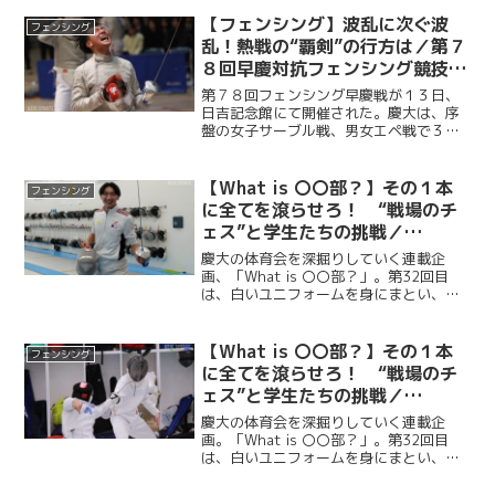
フルーレの勝利を機に女子フルーレ、男
子サーブルと３連勝。３勝３敗の五分に
【フェンシング】波乱に次ぐ波
フェンシング
持ち込むも、総得失点差で...
乱！熱戦の“覇剣”の行方は／第７
８回早慶対抗フェンシング競技定
期戦大会
第７８回フェンシング早慶戦が１３日、
日吉記念館にて開催された。慶大は、序
盤の女子サーブル戦、男女エペ戦で３連
敗し苦戦を強いられるも、４戦目の男子
フルーレの勝利を機に女子フルーレ、男
子サーブルと３連勝。３勝３敗の五分に
【What is 〇〇部？】その１本
フェンシング
持ち込むも、総得失点差で...
に全てを滾らせろ！ “戦場のチ
ェス”と学生たちの挑戦／
File.32 フェンシング部（後
慶大の体育会を深掘りしていく連載企
編）
画、「What is 〇〇部？」。第32回目
は、白いユニフォームを身にまとい、巧
みな剣さばきとスピードで人々を魅了す
るフェンシング部の練習を取材。後編で
は、主将の小澤祐太（経４・慶應）、そ
【What is 〇〇部？】その１本
フェンシング
して副将の戸田拓海...
に全てを滾らせろ！ “戦場のチ
ェス”と学生たちの挑戦／
File.32 フェンシング部（前
慶大の体育会を深掘りしていく連載企
編）
画。「What is 〇〇部？」。第32回目
は、白いユニフォームを身にまとい、巧
みな剣さばきとスピードで人々を魅了す
るフェンシング部の練習を取材した。部