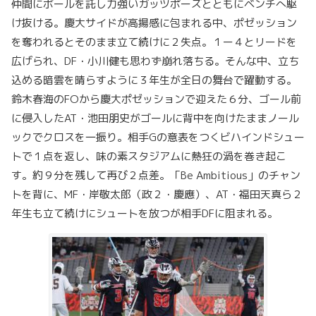
仲間にボールを託し力強いガッツポーズとともにベンチへ駆
け抜ける。慶大サイドが高揚感に包まれる中、ポゼッション
を奪われるとそのまま立て続けに２失点。１ー４とリードを
広げられ、DF・小川健も思わず崩れ落ちる。そんな中、立ち
込める暗雲を晴らすように３年生が全日の舞台で躍動する。
鈴木春海のFOから慶大ポゼッションで迎えた６分、ゴール前
に侵入したAT・池田朋史がゴールに背中を向けたままノール
ックでクロスを一振り。相手Gの意表をつくビハインドシュー
トで１点を返し、味の素スタジアムに熱狂の渦を巻き起こ
す。約９分を残して再び２点差。「Be Ambitious」のチャン
トを背に、MF・岸敬太郎（政２・慶應）、AT・福田天真ら２
年生も立て続けにシュートを放つが相手DFに阻まれる。