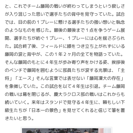
と、これでチーム藤岡の戦いが終わってしまうという寂しさ
が入り混じった思いで選手たちの背中を見守っていた。試合
では、目の前の１プレーに懸ける選手たちの強い想いと執念
のようなものを感じた。最後の最後まで１点を争うゲーム展
開、選手たちが紡ぐ１プレー、１プレーには心を揺さぶられ
た。試合終了後、フィールドに膝をつき立ち上がれずにいる
藤岡の涙と背中が、この１年２ヶ月の全てを物語っていた。
そんな藤岡のもとに４年生が歩み寄り声をかける姿、挨拶後
のベンチで藤岡を囲むように部員たちが涙する光景は、「主
将」「エース」そんな言葉では表せない「藤岡凜大の存在」
を象徴していた。この試合を以て４年生は引退。チーム藤岡
の戦いは幕を閉じるが、慶大ラクロス部の戦いはこれからも
続いていく。来年はスタンドで見守る４年生に、頼もしい下
級生たちが「日本一の景色」を見せてくれると信じて筆を置
きたいと思う。