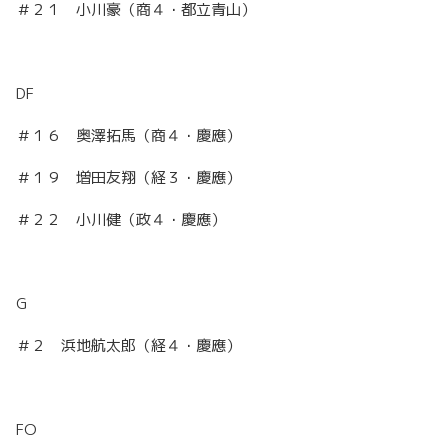
＃２１ 小川豪（商４・都立青山）
DF
＃１６ 奥澤拓馬（商４・慶應）
＃１９ 増田友翔（経３・慶應）
＃２２ 小川健（政４・慶應）
G
＃２ 浜地航太郎（経４・慶應）
FO