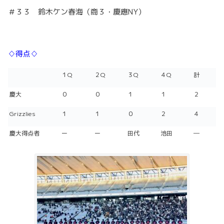
＃３３ 鈴木ケン春海（商３・慶應NY）
♢得点♢
１Q
２Q
３Q
４Q
計
慶大
０
０
１
１
２
Grizzlies
１
１
０
２
４
慶大得点者
ー
ー
田代
池田
―