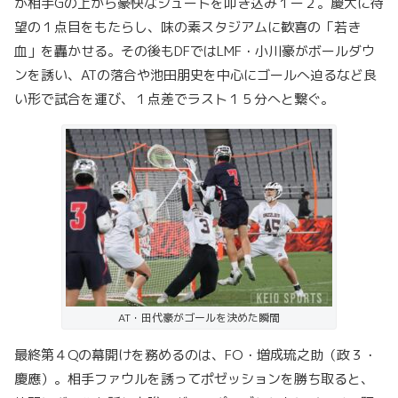
が相手Gの上から豪快なシュートを叩き込み１ー２。慶大に待
望の１点目をもたらし、味の素スタジアムに歓喜の「若き
血」を轟かせる。その後もDFではLMF・小川豪がボールダウ
ンを誘い、ATの落合や池田朋史を中心にゴールへ迫るなど良
い形で試合を運び、１点差でラスト１５分へと繋ぐ。
AT・田代豪がゴールを決めた瞬間
最終第４Qの幕開けを務めるのは、FO・増成琉之助（政３・
慶應）。相手ファウルを誘ってポゼッションを勝ち取ると、