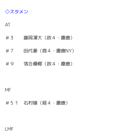
◇スタメン
AT
＃３ 藤岡凜大（政４・慶應）
＃７ 田代豪（商４・慶應NY）
＃９ 落合優椰（政４・慶應）
MF
＃５１ 石村嶺（経４・慶應）
LMF