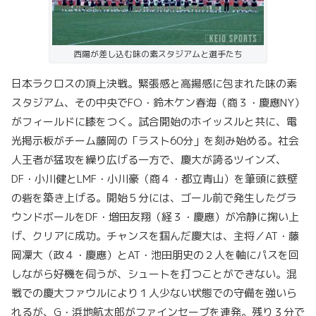
西陽が差し込む味の素スタジアムと選手たち
日本ラクロスの頂上決戦。緊張感と高揚感に包まれた味の素
スタジアム、その中央でFO・鈴木ケン春海（商３・慶應NY）
がフィールドに膝をつく。試合開始のホイッスルと共に、電
光掲示板がチーム藤岡の「ラスト60分」を刻み始める。社会
人王者が猛攻を繰り広げる一方で、慶大が誇るツインズ、
DF・小川健とLMF・小川豪（商４・都立青山）を筆頭に鉄壁
の砦を築き上げる。開始５分には、ゴール前で発生したグラ
ウンドボールをDF・増田友翔（経３・慶應）が冷静に掬い上
げ、クリアに成功。チャンスを掴んだ慶大は、主将／AT・藤
岡凜大（政４・慶應）とAT・池田朋史の２人を軸にパスを回
しながら好機を伺うが、シュートを打つことができない。混
戦での慶大ファウルにより１人少ない状態での守備を強いら
れるが、G・浜地航太郎がファインセーブを連発。残り３分で