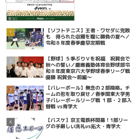
【ソフトテニス】王者・ワセダに完敗
も 得られた収穫を糧に勝負の夏へ／
令和８年度春季慶早定期戦
【野球】５季ぶりＶを祝福 祝賀会で
秋への誓い／慶應義塾体育会野球部令
和８年度東京六大学野球春季リーグ戦
優勝 祝賀会～前編～
【バレーボール】無念の２部降格。チ
ームの形を取り戻せ／春季関東大学男
子バレーボールリーグ戦 １部・２部入
替戦 vs青学大
【バスケ】京王電鉄杯開幕！1部リー
グの手厳しい洗礼vs拓大・青学大