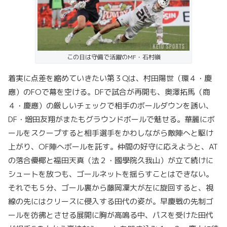
この日は守備で活躍のMF・石村嶺
着実に点差を縮めていきたい第３Qは、村田陽世（環４・慶
應）のFOで幕を空ける。DFで試合が再開も、奥澤拓馬（商
４・慶應）の厳しいチェックで相手のボールダウンを誘い、
DF・増田友翔がまたもグラウンドボールで魅せる。華麗にボ
ールをスクープすると相手選手をかわしながら敵陣へと駆け
上がり、OF陣へボールを託す。仲間の好守に応えようと、AT
の落合優椰と福田天真（法２・國學院久我山）が立て続けに
シュートを放つも、ゴールネットを揺らすことはできない。
それでも５分、ゴール裏から藤岡凜大が左に旋回すると、視
線の先にはクリースに侵入する田代の姿が。早慶戦の先制ゴ
ールを彷彿とさせる展開に胸が高鳴る中、パスを受けた田代