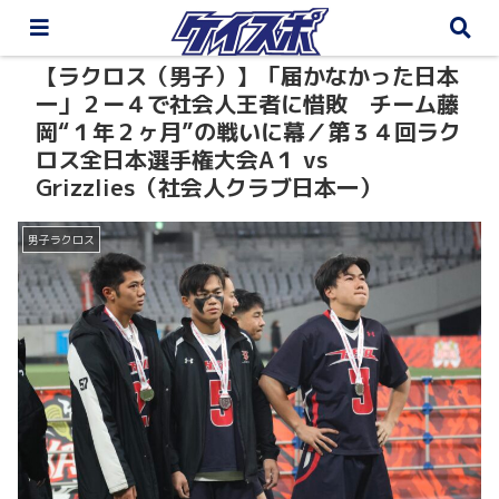
【ラクロス（男子）】「届かなかった日本
一」２ー４で社会人王者に惜敗 チーム藤
岡“１年２ヶ月”の戦いに幕／第３４回ラク
ロス全日本選手権大会A１ vs
Grizzlies（社会人クラブ日本一）
男子ラクロス