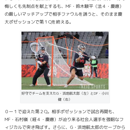
悔しくも先制点を献上するも、MF・鈴木駿平（法４・慶應）
の厳しいマッチアップで相手ファウルを誘うと、そのまま慶
大ポゼッションで第１Qを終える。
好守でチームを支えたG・浜地航太郎（左）とDF・小川
健（右）
０ー１で迎えた第２Q。相手ポゼッションで試合再開も、
MF・石村嶺（経４・慶應）が迫り来る社会人選手を強靭なフ
ィジカルで突き飛ばす。さらに、G・浜地航太郎のセーブから