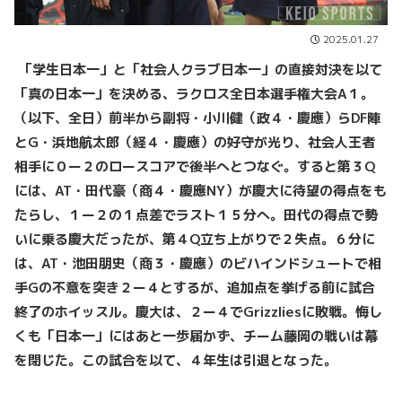
2025.01.27
「学生日本一」と「社会人クラブ日本一」の直接対決を以て
「真の日本一」を決める、ラクロス全日本選手権大会A１。
（以下、全日）前半から副将・小川健（政４・慶應）らDF陣
とG・浜地航太郎（経４・慶應）の好守が光り、社会人王者
相手に０ー２のロースコアで後半へとつなぐ。すると第３Q
には、AT・田代豪（商４・慶應NY）が慶大に待望の得点をも
たらし、１ー２の１点差でラスト１５分へ。田代の得点で勢
いに乗る慶大だったが、第４Q立ち上がりで２失点。６分に
は、AT・池田朋史（商３・慶應）のビハインドシュートで相
手Gの不意を突き２ー４とするが、追加点を挙げる前に試合
終了のホイッスル。慶大は、２ー４でGrizzliesに敗戦。悔し
くも「日本一」にはあと一歩届かず、チーム藤岡の戦いは幕
を閉じた。この試合を以て、４年生は引退となった。