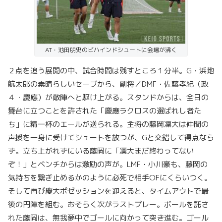
AT・池田朋史のビハインドシュートに会場が沸く
２点を追う展開の中、試合時間は残すところ１分半。G・浜地
航太郎の素晴らしいセーブから、副将／DMF・佐藤孝紀（政
４・慶應）が敵陣へと駆け上がる。スタンドからは、全日の
舞台に立つことを許された「慶應ラクロスの選ばれし者た
ち」に精一杯のエールが送られる。主将の藤岡凜大は仲間の
声援を一身に受けてシュートを放つが、Gと交錯して得点なら
ず。立ち上がれずにいる藤岡に「凜大まだ終わってない
ぞ！」とベンチからは激励の声が。LMF・小川豪も、藤岡の
気持ちを繋ぎ止めるかのように必死で相手OFにくらいつく。
そして再び慶大ポゼッションを迎えると、タイムアウトで最
後の円陣を組む。おそらく次がラストプレー。ボールを託さ
れた藤岡は、無我夢中でゴールに向かって突き進む。ゴール