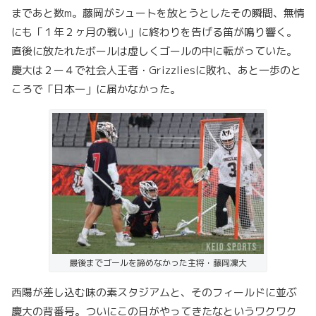
まであと数m。藤岡がシュートを放とうとしたその瞬間、無情
にも「１年２ヶ月の戦い」に終わりを告げる笛が鳴り響く。
直後に放たれたボールは虚しくゴールの中に転がっていた。
慶大は２ー４で社会人王者・Grizzliesに敗れ、あと一歩のと
ころで「日本一」に届かなかった。
最後までゴールを諦めなかった主将・藤岡凜大
西陽が差し込む味の素スタジアムと、そのフィールドに並ぶ
慶大の背番号。ついにこの日がやってきたなというワクワク