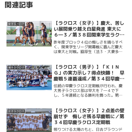
関連記事
【ラクロス（女子）】慶大、苦し
女子ラクロス
い展開乗り越え白星発進 東大に
６―３／第３８回関東学生ラクロ
スリーグ第１戦vs東大
昨年度ブロック４位の悔しさを晴らすべ
く、関東学生リーグ開幕戦に臨んだ慶大
は東大と対戦。脇芽生（法３・大妻多
摩）のゴールで先制すると、井口穂（総
３・日本大学）、宮原紫乃（法２・慶應
女子）も続き、前半を３―１で折り返
【ラクロス（男子）】「ＫＩＮ
男子ラクロス
す。後半には一時３―３の同点...
Ｇ」の実力示し７得点快勝！ 早
慶戦５連覇達成／第３４回早慶ラ
クロス定期戦
伝統の早慶ラクロス定期戦が行われ、慶
大男子ラクロス部は早大を７―４で下
し、５年連続となる勝利を飾った。第１Q
からOMF・橋山隼人（商３・慶應）、
AT・福田天真（法４・國學院久我山）ら
のゴールでリードを奪うと、MF・福田崇
【ラクロス（女子）】２点差の壁
女子ラクロス
斗（商３・本郷）や主...
崩せず 悔しさ残る早慶戦に／第
３４回早慶ラクロス定期戦
照りつける太陽のもと、日吉グラウンド