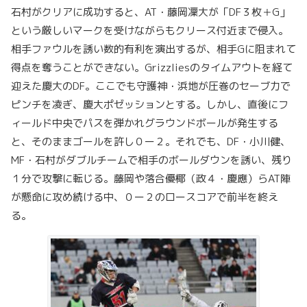
石村がクリアに成功すると、AT・藤岡凜大が「DF３枚＋G」
という厳しいマークを受けながらもクリース付近まで侵入。
相手ファウルを誘い数的有利を演出するが、相手Gに阻まれて
得点を奪うことができない。Grizzliesのタイムアウトを経て
迎えた慶大のDF。ここでも守護神・浜地が圧巻のセーブ力で
ピンチを凌ぎ、慶大ポゼッションとする。しかし、直後にフ
ィールド中央でパスを弾かれグラウンドボールが発生する
と、そのままゴールを許し０ー２。それでも、DF・小川健、
MF・石村がダブルチームで相手のボールダウンを誘い、残り
１分で攻撃に転じる。藤岡や落合優椰（政４・慶應）らAT陣
が懸命に攻め続ける中、０ー２のロースコアで前半を終え
る。