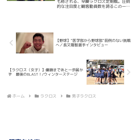
／早慶戦直前特集② 鈴木孝人×
も称される、早慶ラクロス定期戦。圧倒
的な注目度と観客動員数を誇るこの一戦
力石達也×高橋佑佳 （注目選
には、早慶の関係者に限らず、多くのラ
手・早慶戦実行委員副委員長・マ
クロッサーが日吉陸上競技場へ足を運
ネージャーリーダー対談）
ぶ。“KING”をスローガンに掲げ、早慶戦
５連覇を目指して戦う...
【野球】”医学部から野球部”前例のない挑戦
へ／長又隆智選手インタビュー
【ラクロス（女子）】優勝まであと一歩届か
ず 最後のBLAST！/ウィンターステージ
ホーム
ラクロス
男子ラクロス