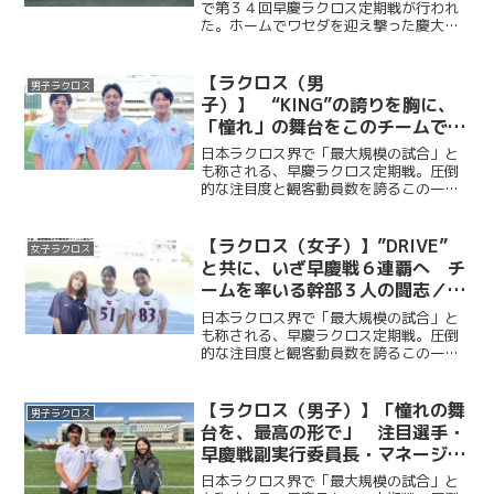
で第３４回早慶ラクロス定期戦が行われ
た。ホームでワセダを迎え撃った慶大
は、２点ビハインドを２度背負いながら
も、重村百香（総４・学習院女子）、宮
原紫乃（法２・慶應女子）の得点で粘り
【ラクロス（男
男子ラクロス
強く追いつき、第３Q終了時...
子）】 “KING”の誇りを胸に、
「憧れ」の舞台をこのチームで
／早慶戦直前特集④ 峰岸諒×福
日本ラクロス界で「最大規模の試合」と
田天真×山崎将英 （主将・副将
も称される、早慶ラクロス定期戦。圧倒
的な注目度と観客動員数を誇るこの一戦
対談）
には、早慶の関係者に限らず、多くのラ
クロッサーが日吉陸上競技場へ足を運
ぶ。“KING”をスローガンに掲げ、早慶戦
【ラクロス（女子）】”DRIVE”
女子ラクロス
５連覇を目指して戦う...
と共に、いざ早慶戦６連覇へ チ
ームを率いる幹部３人の闘志／早
慶戦直前特集③ 矢嶋千穂×松岡
日本ラクロス界で「最大規模の試合」と
楓恋×西遥香 （主将・副将・主
も称される、早慶ラクロス定期戦。圧倒
的な注目度と観客動員数を誇るこの一戦
務対談）
には、早慶の関係者に限らず、多くのラ
クロッサーが日吉陸上競技場へ足を運
ぶ。“DRIVE”をスローガンに掲げ、早慶戦
【ラクロス（男子）】「憧れの舞
男子ラクロス
６連覇を目指して戦...
台を、最高の形で」 注目選手・
早慶戦副実行委員長・マネージャ
ーリーダーが語る早慶戦への情熱
日本ラクロス界で「最大規模の試合」と