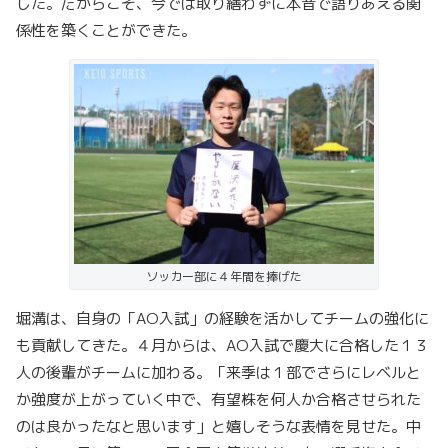
した。だからこそ、今では取り繕わずに本音で語りあえる関
係性を築くことができた。
ソッカー部に４年間を捧げた
堀溝は、自身の「AO入試」の経験を活かしてチームの強化に
も貢献してきた。４月からは、AO入試で慶大に合格した１３
人の後輩がチームに加わる。「来季は１部でさらにレベルと
か強度が上がっていく中で、有望株を何人か合格させられた
のは良かったなと思います」と嬉しそうな表情を見せた。中