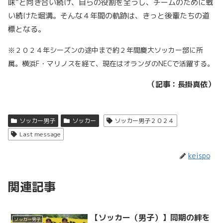
味”と向き合い続け、自らの役割を全うし、チームのために戦
い続けた堀溝。そんな４年間の軌跡は、きっと後輩たちの道
標となる。
※２０２４年シーズンの途中まで約２年間慶大ソッカー部に所
属。横浜F・マリノスを経て、現在はオランダのNECで活躍する。
（記事：長掛真依）
ソッカー男子
ソッカー
ソッカー男子２０２４
Last message
keispo
関連記事
【ソッカー（男子）】同期の絆を
ソッカー男子