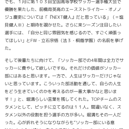
でも、１月に第１０３回全国高等学校サッカー選手権大会で
優勝を果たした、前橋育英高のエースストライカー・オノノ
ジュ慶吏については「『NEXT健人』だと思っている」（＝塩
貝健人※）と期待を覗かせた。さらに来シーズン注目したい
選手には、「自分と同じ雰囲気を感じるので、すごく頑張っ
てほしい」とFW・立石宗悟（法３・桐蔭学園）の名前を挙げ
た。
そして後輩たちに向けて、「ソッカー部での4年間は全力でサ
ッカーに費やして欲しいですね。それだけの価値がソッカー
部にはあると思います。一方で、人生はサッカーだけじゃな
いと思っています。こういった部活動を通して、自らの人生
をどう生きていくのかを考えるのが一番大事かなと思いま
す！」と、堀溝らしい言葉を残してくれた。TOPチームのス
タメンとして、ピッチに立てるのは１１人。間違いなく、ス
タメン以外の役割を担う選手の方が多い。堀溝もその一人だ
った。心が折れそうになりながらも“ソッカー部にいる意