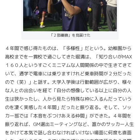
「２部優勝」を見届けた
４年間で感じ得たものは、「多様性」だという。幼稚園から
高校までを一貫校で過ごしてきた堀溝は、「知り合いがMAX
１６０人というすごくミニマムな人間関係の中で生きてきて
いて、通学で電車には乗りますけれど乗車時間が２分だった
ので（笑）」と話す。大学入学後は行動範囲が広がり、様々
な人との出会いを経て「
自分の想像している以上に自分の人
生は狭かったし、人から見たら特殊な枠に入るんだっていう
のを凄く実感した４年間」だったと振り返る。
そして、ソッ
カー部では「本音をぶつけあえる仲間」ができた。４年間を
振り返れば、GM選出ミーティングなど、誰かのサッカー人生
をかけて本気で話し合わなければいけない場面に何度も直面