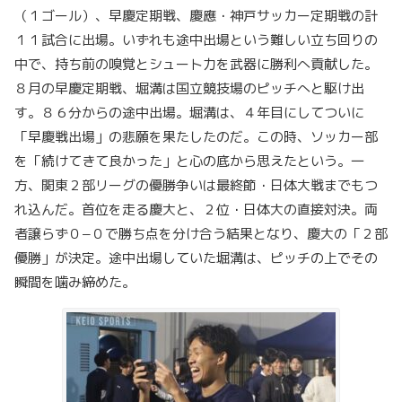
（１ゴール）、早慶定期戦、慶應・神戸サッカー定期戦の計
１１試合に出場。いずれも途中出場という難しい立ち回りの
中で、持ち前の嗅覚とシュート力を武器に勝利へ貢献した。
８月の早慶定期戦、堀溝は国立競技場のピッチへと駆け出
す。８６分からの途中出場。堀溝は、４年目にしてついに
「早慶戦出場」の悲願を果たしたのだ。この時、ソッカー部
を「続けてきて良かった」と心の底から思えたという。一
方、関東２部リーグの優勝争いは最終節・日体大戦までもつ
れ込んだ。首位を走る慶大と、２位・日体大の直接対決。両
者譲らず０−０で勝ち点を分け合う結果となり、慶大の「２部
優勝」が決定。途中出場していた堀溝は、ピッチの上でその
瞬間を噛み締めた。