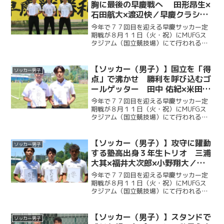
胸に最後の早慶戦へ 田形昂生×
石田航大×渡辺快／早慶クラシコ
２０２６直前企画第６弾
今年で７７回目を迎える早慶サッカー定
期戦が８月１１日（火・祝）にMUFGス
タジアム（国立競技場）にて行われる。
ソッカー部（男子）は昨年に続く早慶戦
連覇目指し、２年ぶりに国立競技場のピ
ッチに立つ。今回ケイスポでは選手だけ
【ソッカー（男子）】国立を「得
ソッカー男子
ではなく、グラウンドマ...
点」で沸かせ 勝利を呼び込むゴ
ールゲッター 田中 佑紀×米田壮
志／早慶クラシコ２０２６直前企
今年で７７回目を迎える早慶サッカー定
画第５弾
期戦が８月１１日（火・祝）にMUFGス
タジアム（国立競技場）にて行われる。
ソッカー部（男子）は昨年に続く早慶戦
連覇目指し、２年ぶりに国立競技場のピ
ッチに立つ。今回ケイスポでは選手だけ
【ソッカー（男子）】攻守に躍動
ソッカー男子
ではなく、グラウンドマ...
する塾高出身３年生トリオ 三浦
大其×福井大次郎×小野翔大／早
慶クラシコ２０２６直前企画第４
今年で７７回目を迎える早慶サッカー定
弾
期戦が８月１１日（火・祝）にMUFGス
タジアム（国立競技場）にて行われる。
ソッカー部（男子）は昨年に続く早慶戦
連覇を目指し、２年ぶりに国立競技場の
ピッチに立つ。今回ケイスポでは選手だ
【ソッカー（男子）】スタンドで
ソッカー男子
けではなく、グラウンド...