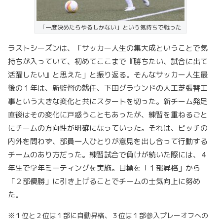
「一度決めたらやるしかない」という気持ちで戦った
ラストシーズンは、「サッカー人生の集大成ということで気
持ちが入っていて、初めてここまで『勝ちたい、試合に出て
活躍したい』と思えた」と振り返る。そんなサッカー人生最
後の１年は、新監督の就任、下田グラウンドの人工芝張替工
事という大きな変化と共にスタートを切った。新チーム発足
直後はその変化に戸惑うこともあったが、練習を重ねるごと
にチームの方向性が明確になっていった。それは、ピッチの
内外を問わず、部員一人ひとりが意見を出し合って行動する
チームのあり方だった。練習試合で負けが続いた際には、４
年生で学年ミーティングを実施。目標を「１部昇格」から
「２部優勝」に引き上げることでチームの士気向上に努め
た。
※１位と２位は１部に自動昇格、３位は１部参入プレーオフへの