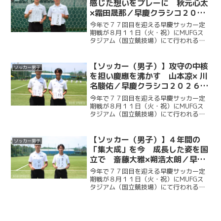
感じた想いをプレーに 秋元心太
×霜田晟那／早慶クラシコ２０２
６直前企画第３弾
今年で７７回目を迎える早慶サッカー定
期戦が８月１１日（火・祝）にMUFGス
タジアム（国立競技場）にて行われる。
ソッカー部（男子）は昨年に続く早慶戦
連覇目指し、２年ぶりに国立競技場のピ
ッチに立つ。今回ケイスポでは選手だけ
【ソッカー（男子）】攻守の中核
ソッカー男子
ではなく、グラウンドマ...
を担い慶應を沸かす 山本凉× 川
名駿佑／早慶クラシコ２０２６直
前企画第２弾
今年で７７回目を迎える早慶サッカー定
期戦が８月１１日（火・祝）にMUFGス
タジアム（国立競技場）にて行われる。
ソッカー部（男子）は昨年に続く早慶戦
連覇目指し、２年ぶりに国立競技場のピ
ッチに立つ。今回ケイスポでは選手だけ
【ソッカー（男子）】４年間の
ソッカー男子
ではなく、グラウンドマ...
「集大成」を今 成長した姿を国
立で 斎藤大雅×朔浩太朗／早慶
クラシコ２０２６直前企画第１弾
今年で７７回目を迎える早慶サッカー定
期戦が８月１１日（火・祝）にMUFGス
タジアム（国立競技場）にて行われる。
ソッカー部（男子）は昨年に続く早慶戦
連覇目指し、２年ぶりに国立競技場のピ
ッチに立つ。今回ケイスポでは選手だけ
ではなく、グラウンドマ...