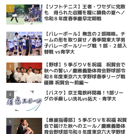
【ソフトテニス】王者・ワセダに完敗
も 得られた収穫を糧に勝負の夏へ／
令和８年度春季慶早定期戦
【バレーボール】無念の２部降格。チ
ームの形を取り戻せ／春季関東大学男
子バレーボールリーグ戦 １部・２部入
替戦 vs青学大
【野球】５季ぶりＶを祝福 祝賀会で
秋への誓い／慶應義塾体育会野球部令
和８年度東京六大学野球春季リーグ戦
優勝 祝賀会～前編～
【バスケ】京王電鉄杯開幕！1部リー
グの手厳しい洗礼vs拓大・青学大
【應援指導部】５季ぶりＶを祝福 祝賀
会で届けた秋へのエール／慶應義塾体
育会野球部令和８年度東京六大学野球