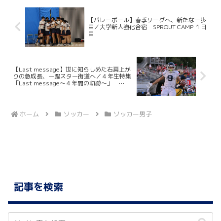
【バレーボール】春季リーグへ、新たな一歩
目／大学新人強化合宿 SPROUT CAMP １日
目
【Last message】世に知らしめた右肩上が
りの急成長、一躍スター街道へ／４年生特集
「Last message〜４年間の軌跡〜」
No.28・黒澤世吾（アメフト部）
ホーム
ソッカー
ソッカー男子
記事を検索