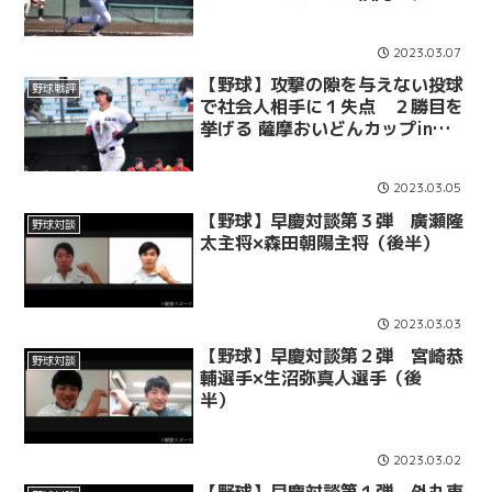
2023.03.07
【野球】攻撃の隙を与えない投球
野球戦評
で社会人相手に１失点 ２勝目を
挙げる 薩摩おいどんカップin鹿
児島 嘉麻市バーニングヒーロー
ズ戦
2023.03.05
【野球】早慶対談第３弾 廣瀬隆
野球対談
太主将×森田朝陽主将（後半）
2023.03.03
【野球】早慶対談第２弾 宮崎恭
野球対談
輔選手×生沼弥真人選手（後
半）
2023.03.02