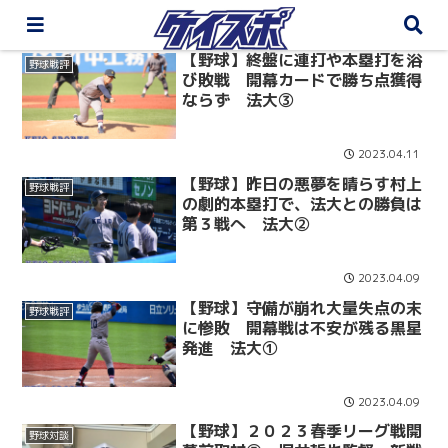
【野球】終盤に連打や本塁打を浴
野球戦評
び敗戦 開幕カードで勝ち点獲得
ならず 法大③
2023.04.11
【野球】昨日の悪夢を晴らす村上
野球戦評
の劇的本塁打で、法大との勝負は
第３戦へ 法大②
2023.04.09
【野球】守備が崩れ大量失点の末
野球戦評
に惨敗 開幕戦は不安が残る黒星
発進 法大①
2023.04.09
【野球】２０２３春季リーグ戦開
野球対談