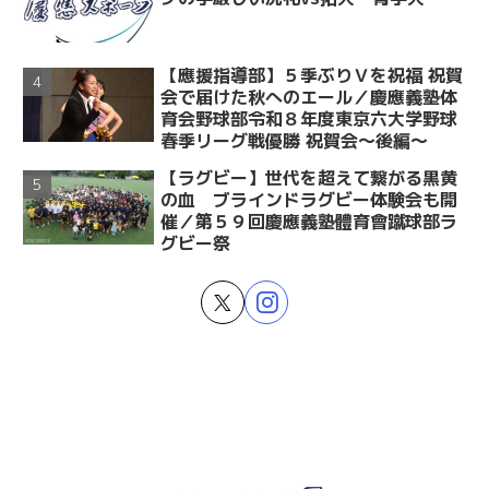
【應援指導部】５季ぶりＶを祝福 祝賀
会で届けた秋へのエール／慶應義塾体
育会野球部令和８年度東京六大学野球
春季リーグ戦優勝 祝賀会～後編～
【ラグビー】世代を超えて繋がる黒黄
の血 ブラインドラグビー体験会も開
催／第５９回慶應義塾體育會蹴球部ラ
グビー祭