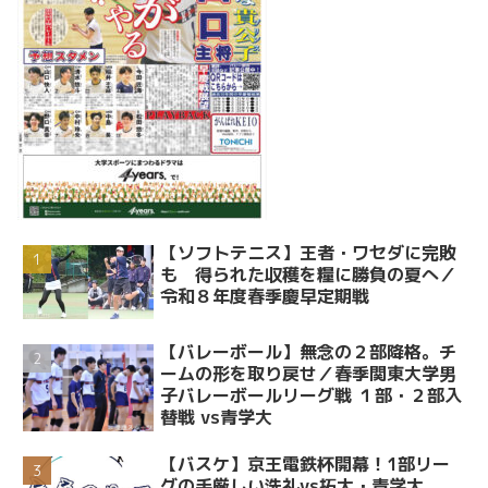
【ソフトテニス】王者・ワセダに完敗
も 得られた収穫を糧に勝負の夏へ／
令和８年度春季慶早定期戦
【バレーボール】無念の２部降格。チ
ームの形を取り戻せ／春季関東大学男
子バレーボールリーグ戦 １部・２部入
替戦 vs青学大
【バスケ】京王電鉄杯開幕！1部リー
グの手厳しい洗礼vs拓大・青学大