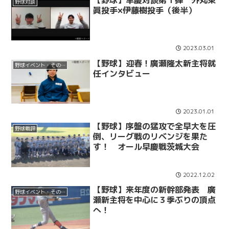
【野球】早慶対談第１弾 外丸東
野球対談
眞投手×伊藤樹投手（後半）
2023.03.01
【野球】迎春！廣瀬隆太新主将就
野球イベント・その他
任インタビュー
2023.01.01
【野球】序盤の猛攻で全早大を圧
野球戦評
倒、リーグ戦のリベンジを果た
す！ オール早慶戦茨城大会
2022.12.02
【野球】来年度の新幹部発表 廣
野球イベント・その他
瀬新主将を中心に３季ぶりの頂点
へ！