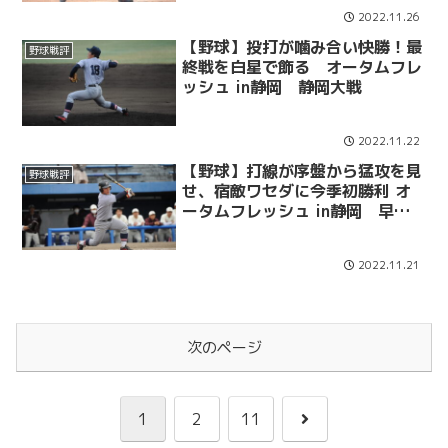
2022.11.26
【野球】投打が噛み合い快勝！最
野球戦評
終戦を白星で飾る オータムフレ
ッシュ in静岡 静岡大戦
2022.11.22
【野球】打線が序盤から猛攻を見
野球戦評
せ、宿敵ワセダに今季初勝利 オ
ータムフレッシュ in静岡 早大
戦
2022.11.21
次のページ
次
1
2
11