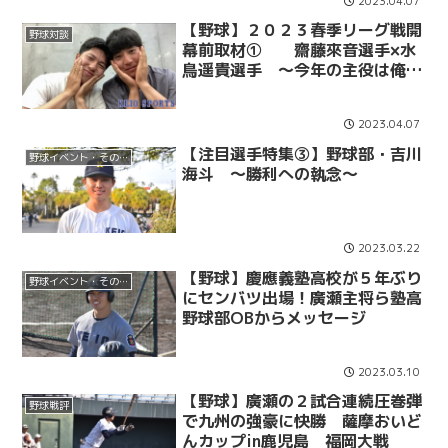
2023.04.07
【野球】２０２３春季リーグ戦開
野球対談
幕前取材① 齋藤來音選手×水
鳥遥貴選手 〜今年の主役は俺た
ちだ〜
2023.04.07
【注目選手特集③】野球部・吉川
野球イベント・その他
海斗 〜勝利への執念〜
2023.03.22
【野球】慶應義塾高校が５年ぶり
野球イベント・その他
にセンバツ出場！廣瀬主将ら塾高
野球部OBからメッセージ
2023.03.10
【野球】廣瀬の２試合連続圧巻弾
野球戦評
で九州の強豪に快勝 薩摩おいど
んカップin鹿児島 福岡大戦