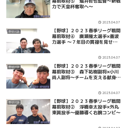
幕前取材⑤ 堀井哲也監督〜新戦
力で天皇杯奪取へ〜
2023.04.07
【野球】２０２３春季リーグ戦開
野球対談
幕前取材④ 廣瀬隆太選手×善波
力選手 〜７年目の貫禄を見せる
首脳コンビ〜
2023.04.07
【野球】２０２３春季リーグ戦開
野球対談
幕前取材③ 森下祐樹副将×小川
尚人副将〜チームを支える献身的
副キャプテン〜
2023.04.07
【野球】２０２３春季リーグ戦開
野球対談
幕前取材② 浮橋幸太投手×外丸
東眞投手〜優勝導く右腕コンビ〜