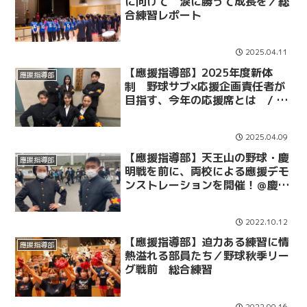
に向けて 涙に勝って成長を／総
合練習レポート
2025.04.11
【應援指導部】2025年度新体
應援指導部
制 野球サブ×応援企画責任者が
目指す、今年の応援席とは / 春
リーグ戦 各カード直前企画
NO.1
2025.04.09
【應援指導部】天王山の野球・慶
應援指導部
明戦を前に、両校による應援デモ
ンストレーションを開催！＠慶應
日吉キャンパス
2022.10.12
【應援指導部】迫力ある練習に情
應援指導部
熱溢れる部員たち／野球秋季リー
グ戦前 総合練習
2022.09.16