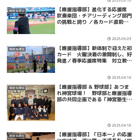
2025.05.10
【應援指導部】進化する応援席
應援指導部
吹奏楽団・チアリーディング部門
の挑戦と誇り ／各カード直前企
画ＮＯ.３
2025.05.03
【應援指導部】新体制で迎えた初
應援指導部
カード 火曜決着の激闘制し、好
発進／春季応援席特集 対立教大
学１、３回戦
2025.04.19
【應援指導部 & 野球部】あつま
應援指導部
れ神宮球場！ 野球部と應援指導
部の共同企画である「神宮塾生動
員プロジェクト」とは？ 指揮を
執る代表者にインタビュー
2025.04.18
【應援指導部】「日本一」の応援
應援指導部