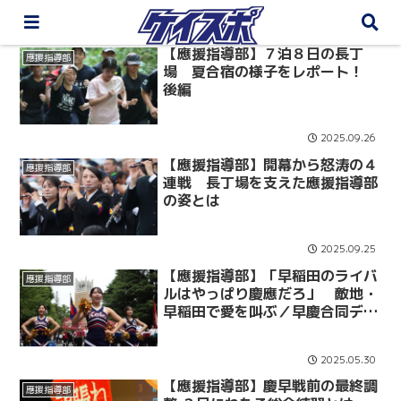
【應援指導部】７泊８日の長丁
應援指導部
場 夏合宿の様子をレポート！
後編
2025.09.26
【應援指導部】開幕から怒涛の４
應援指導部
連戦 長丁場を支えた應援指導部
の姿とは
2025.09.25
【應援指導部】「早稲田のライバ
應援指導部
ルはやっぱり慶應だろ」 敵地・
早稲田で愛を叫ぶ／早慶合同デモ
ンストレーション＠早稲田
2025.05.30
【應援指導部】慶早戦前の最終調
應援指導部