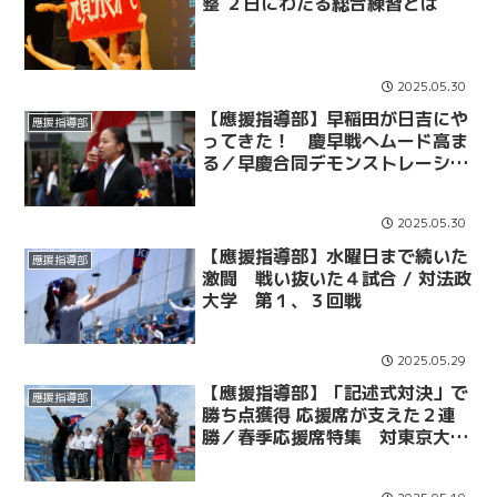
整 ２日にわたる総合練習とは
2025.05.30
【應援指導部】早稲田が日吉にや
應援指導部
ってきた！ 慶早戦へムード高ま
る／早慶合同デモンストレーショ
ン＠日吉
2025.05.30
【應援指導部】水曜日まで続いた
應援指導部
激闘 戦い抜いた４試合 / 対法政
大学 第１、３回戦
2025.05.29
【應援指導部】「記述式対決」で
應援指導部
勝ち点獲得 応援席が支えた２連
勝／春季応援席特集 対東京大学
１、２回戦