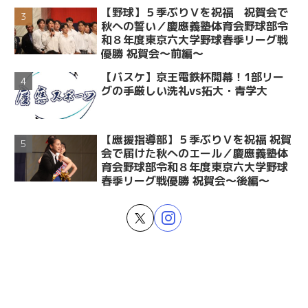
【野球】５季ぶりＶを祝福 祝賀会で
秋への誓い／慶應義塾体育会野球部令
和８年度東京六大学野球春季リーグ戦
優勝 祝賀会～前編～
【バスケ】京王電鉄杯開幕！1部リー
グの手厳しい洗礼vs拓大・青学大
【應援指導部】５季ぶりＶを祝福 祝賀
会で届けた秋へのエール／慶應義塾体
育会野球部令和８年度東京六大学野球
春季リーグ戦優勝 祝賀会～後編～