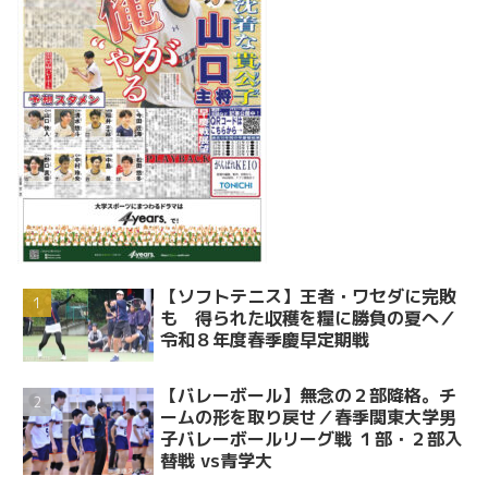
【ソフトテニス】王者・ワセダに完敗
も 得られた収穫を糧に勝負の夏へ／
令和８年度春季慶早定期戦
【バレーボール】無念の２部降格。チ
ームの形を取り戻せ／春季関東大学男
子バレーボールリーグ戦 １部・２部入
替戦 vs青学大