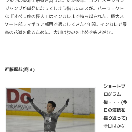
ラルでは優雅に銀盤を舞った。だが後半、コンビネーション
ジャンプが単発になってしまう惜しいミスが。パーフェクト
な『オペラ座の怪人』はインカレまで持ち越された。慶大ス
ケート部フィギュア部門で過ごしてきた4年間。インカレで最
高の花道を飾るために、大川は歩みを止めず突き進む。
近藤琢哉(
商３)
ショートプ
ログラム
後・・・
(
今
日の演技を
振り返って)
今日はかな