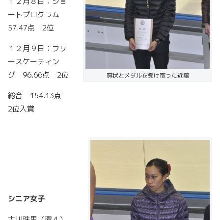
１２月８日：ショ
ートプログラム
57.47点 2位
１２月９日：フリ
ースケーティン
グ 96.66点 2位
賞状とメダルを受け取った近藤
総合 154.13点
2位入賞
シニア女子
大川珠里（環４）