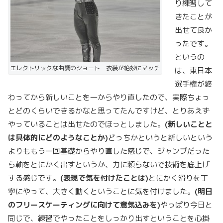
り練習して
きたことが
出せて良か
ったです。
というの
エレクトリックな曲調のショート 衣装が絶妙にマッチ
は、東日本
選手権が終
わってから新しいことを一からやり直したので、実際ちょっ
とどのくらいできるかなと思ってたんですけど、とりあえず
やっていることは出せたのでほっとしました。
(
新しいことと
は具体的にどのようなことか)
どっちかというと新しいという
よりももう一回基礎からやり直した感じで、ジャンプだった
ら軸をとにかく出すというか、力に頼らないで技術を底上げ
する感じです。
(
表現で気を付けたことは)
とにかく滑りを丁
寧にやって、大きく動くということに気を付けました。
(
明日
のフリースケーティングに向けて意気込みを)
やっぱり今日と
同じで、練習でやったことをしっかり出すということを心掛