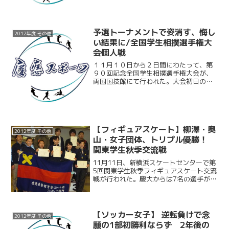
倒し、圧倒的な強さを見せつけた。しか
し続く２回戦。相手は夏の大会で勝った
早大。勝てない相手...
予選トーナメントで姿消す、悔し
2012年度 その他
い結果に/全国学生相撲選手権大
会個人戦
１１月１０日から２日間にわたって、第
９０回記念全国学生相撲選手権大会が、
両国国技館にて行われた。大会初日の個
人戦には慶大から５人の選手が出場。結
果は川村（経３）が初戦を突破するも次
の２回戦で、他の４選手は初戦で敗退
と、芳しいものとはならなか...
【フィギュアスケート】柳澤・奥
2012年度 その他
山・女子団体、トリプル優勝！
関東学生秋季交流戦
11月11日、新横浜スケートセンターで第
5回関東学生秋季フィギュアスケート交流
戦が行われた。慶大からは7名の選手が出
場し、3，4級女子で柳澤薫（総2）が優
勝し、また5，6級女子で奥山未季子（環
1）が優勝、鈴木伶奈（環1）が準優勝を
果たした。...
【ソッカー女子】 逆転負けで念
2012年度 その他
願の1部初勝利ならず 2年後の