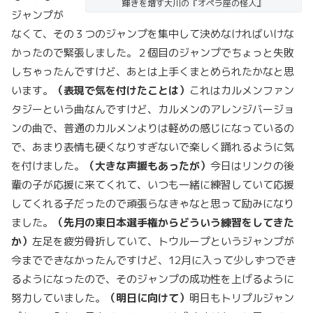
輝きを増す大川の『オペラ座の怪人』
ジャンプが
なくて、その３つのジャンプを集中して決めなければいけな
かったので緊張しました。２個目のジャンプでちょっと失敗
しちゃったんですけど、あとは上手くまとめられたかなと思
います。
（表現で気を付けたことは）
これはカルメンファン
タジーという曲なんですけど、カルメンのアレンジバージョ
ンの曲で、普通のカルメンよりは軽めの感じになっているの
で、あまり表情も硬くなりすぎないで楽しく踊れるように気
を付けました。
（大きな声援もあったが）
今日はリンクの後
輩の子が応援に来てくれて、いつも一緒に練習していて応援
してくれる子だったので頑張らなきゃなと思って励みになり
ました。
（先月の東日本選手権からどういう練習をしてきた
か）
左足を疲労骨折していて、トウループというジャンプが
今までできなかったんですけど、12月に入って少しずつでき
るようになったので、そのジャンプの成功性を上げるように
努力していました。
（明日に向けて）
明日もトリプルジャン