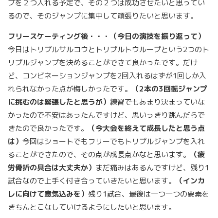
プを２つ入れる予定で、その２つは成功させたいと思ってい
るので、そのジャンプに集中して頑張りたいと思います。
フリースケーティング後・・・
（今日の演技を振り返って）
今日はトリプルサルコウとトリプルトウループという2つのト
リプルジャンプを決めることができて良かったです。だけ
ど、コンビネーションジャンプを2回入れるはずが1回しか入
れられなかった点が悔しかったです。
（
2
本の3
回転ジャンプ
に挑むのは緊張したと思うが）
練習でもあまり決まっていな
かったので不安はあったんですけど、思いっきり跳んだらで
きたので良かったです。
（今大会を終えて成長したと思う点
は）
今回はショートでもフリーでもトリプルジャンプを入れ
ることができたので、その点が成長点かなと思います。
（疲
労骨折の具合は大丈夫か）
まだ痛みはあるんですけど、残り1
試合なので上手く付き合っていきたいと思います。
（インカ
レに向けて意気込みを）
残り1試合、最後は一つ一つの要素を
きちんとこなしていけるようにしたいと思います。