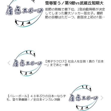
雪辱誓う／第9節vs武蔵丘短期大
前節の敗戦で最下位、2部自動降格が決定
してしまった慶大ソッカー部女子。最終
節の目標はただ一つ、創部史上初の1部リ
ーグでの勝利だ。さらにその先の都リー
グ全勝優勝、関東リーグ入れ替え戦昇
格、そして来年以降の戦いに繋げるため
に――。「最後まで諦め...
【男子ラクロス】社会人を圧倒！真の「日本
一」まであと一勝！
【バレーボール】４８年ぶりの日本一ならず
も、堂々準優勝！／全日本インカレ決勝