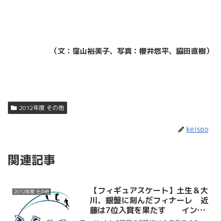
（文：窪山裕美子、写真：櫻井悠平、脇田直樹）
2012年度 その他
keispo
関連記事
【フィギュアスケート】土生＆大
2012年度 その他
川、銀盤に刻んだフィナーレ 近
藤は7位入賞を果たす インカ
レ2・3日目