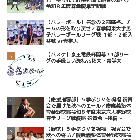
も 得られた収穫を糧に勝負の夏へ／
令和８年度春季慶早定期戦
【バレーボール】無念の２部降格。チ
ームの形を取り戻せ／春季関東大学男
子バレーボールリーグ戦 １部・２部入
替戦 vs青学大
【バスケ】京王電鉄杯開幕！1部リー
グの手厳しい洗礼vs拓大・青学大
【應援指導部】５季ぶりＶを祝福 祝賀
会で届けた秋へのエール／慶應義塾体
育会野球部令和８年度東京六大学野球
春季リーグ戦優勝 祝賀会～後編～
【野球】５季ぶりＶを祝福 祝賀会で
秋への誓い／慶應義塾体育会野球部令