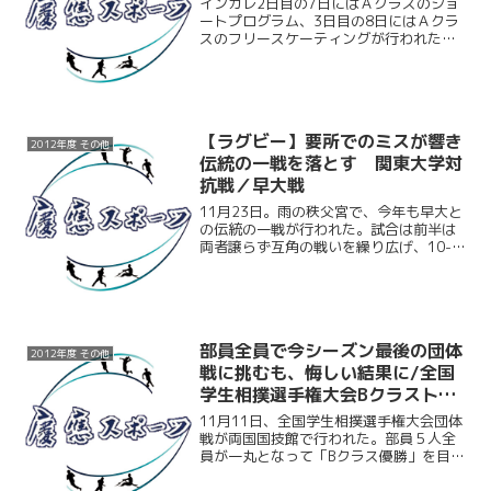
インカレ2日目の7日にはＡクラスのショ
ートプログラム、3日目の8日にはＡクラ
スのフリースケーティングが行われた。
慶大からは3名出場。近藤琢哉（商3）が
ショートプログラムで5位、フリースケー
ティングで7位、総合7位となり入賞を果
たした。そして...
【ラグビー】要所でのミスが響き
2012年度 その他
伝統の一戦を落とす 関東大学対
抗戦／早大戦
11月23日。雨の秩父宮で、今年も早大と
の伝統の一戦が行われた。試合は前半は
両者譲らず互角の戦いを繰り広げ、10-
10の同点で試合を折り返した。しかし、
後半の慶大は度々ミスを重ねてしまった
ことで、何度か巡ってきたチャンスをも
のにできない。結...
部員全員で今シーズン最後の団体
2012年度 その他
戦に挑むも、悔しい結果に/全国
学生相撲選手権大会Bクラストー
ナメント
11月11日、全国学生相撲選手権大会団体
戦が両国国技館で行われた。部員５人全
員が一丸となって「Bクラス優勝」を目指
して挑んだ。１回戦では立大を５－０で