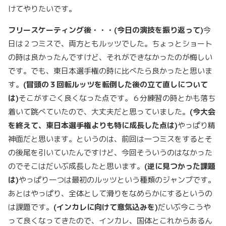
けてやりたいです。
フリースケーティング後・・・
(
今日の演技を振り返って)
今
日は２つミスで、両方ともルッツでした。ちょっとショート
の時は良かったんですけど、それができなかったのが悔しい
です。でも、東日本選手権の時に比べたら良かったと思いま
す。
(
冒頭の３回転ルッツを転倒した後の立て直しについて
は)
そこがすごく良くなった点です。６分練習の時とかも落ち
着いて跳べていたので、大丈夫だと思っていました。
(
今大会
を終えて、東日本選手権よりも特に成長した点は)
やっぱり精
神面だと思います。というのは、前回は一つミスをするとそ
の後尾を引いていたんですけど、今回そういうのはなかった
のでそこはだいぶ成長したと思います。
(
逆に見つかった課題
は)
やっぱり一つは最初のルッツという種類のジャンプです。
あとはやっぱり、全体として滑りをなめらかにするというの
は課題です。
(
インカレに向けて意気込みを)
だいぶ今こうや
って良くなってきたので、インカレ、国体とこれからあるん