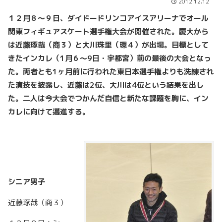
2012.12.12
１２月８～９日、ダイドードリンコアイスアリーナでオール
関東フィギュアスケート選手権大会が開催された。慶大から
は近藤琢哉（商３）と大川珠里（環４）が出場。目標として
きたインカレ（1
月６～9
日・宇都宮）前の最後の大会となっ
た。両者とも1
ヶ月前に行われた東日本選手権よりも洗練され
た演技を披露し、近藤は2
位、大川は4
位という結果を出し
た。二人は今大会でつかんだ自信と新たな課題を胸に、イン
カレに向けて邁進する。
シニア男子
近藤琢哉（商３）