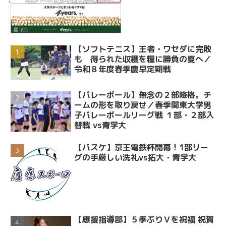
【ソフトテニス】王者・ワセダに完敗
も 得られた収穫を糧に勝負の夏へ／
令和８年度春季慶早定期戦
【バレーボール】無念の２部降格。チ
ームの形を取り戻せ／春季関東大学男
子バレーボールリーグ戦 １部・２部入
替戦 vs青学大
【バスケ】京王電鉄杯開幕！1部リー
グの手厳しい洗礼vs拓大・青学大
【應援指導部】５季ぶりＶを祝福 祝賀