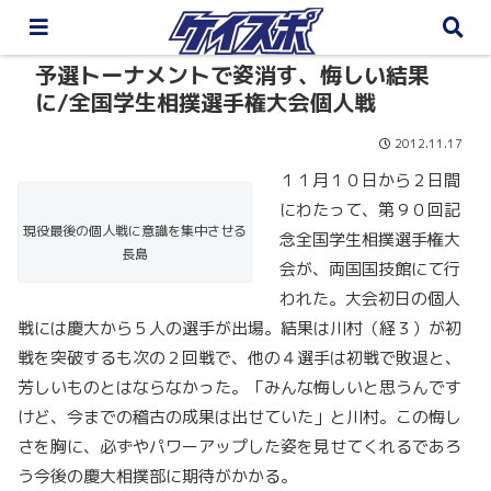
予選トーナメントで姿消す、悔しい結果
に/全国学生相撲選手権大会個人戦
2012.11.17
１１月１０日から２日間
にわたって、第９０回記
現役最後の個人戦に意識を集中させる
念全国学生相撲選手権大
長島
会が、両国国技館にて行
われた。大会初日の個人
戦には慶大から５人の選手が出場。結果は川村（経３）が初
戦を突破するも次の２回戦で、他の４選手は初戦で敗退と、
芳しいものとはならなかった。「みんな悔しいと思うんです
けど、今までの稽古の成果は出せていた」と川村。この悔し
さを胸に、必ずやパワーアップした姿を見せてくれるであろ
う今後の慶大相撲部に期待がかかる。