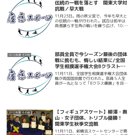
た。両者とも1ヶ月前に...
伝統の一戦を落とす 関東大学対
抗戦／早大戦
11月23日。雨の秩父宮で、今年も早大と
の伝統の一戦が行われた。試合は前半は
両者譲らず互角の戦いを繰り広げ、10-
10の同点で試合を折り返した。しかし、
後半の慶大は度々ミスを重ねてしまった
ことで、何度か巡ってきたチャンスをも
のにできない。結...
部員全員で今シーズン最後の団体
2012年度 その他
戦に挑むも、悔しい結果に/全国
学生相撲選手権大会Bクラストー
ナメント
11月11日、全国学生相撲選手権大会団体
戦が両国国技館で行われた。部員５人全
員が一丸となって「Bクラス優勝」を目指
して挑んだ。１回戦では立大を５－０で
倒し、圧倒的な強さを見せつけた。しか
し続く２回戦。相手は夏の大会で勝った
早大。勝てない相手...
【フィギュアスケート】柳澤・奥
2012年度 その他
山・女子団体、トリプル優勝！
関東学生秋季交流戦
11月11日、新横浜スケートセンターで第