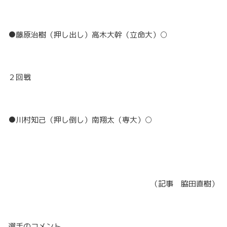
●藤原治樹（押し出し）高木大幹（立命大）○
２回戦
●川村知己（押し倒し）南翔太（専大）○
（記事 脇田直樹）
選手のコメント