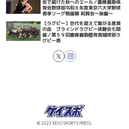
会で届けた秋へのエール／慶應義塾体
育会野球部令和８年度東京六大学野球
春季リーグ戦優勝 祝賀会～後編～
【ラグビー】世代を超えて繋がる黒黄
の血 ブラインドラグビー体験会も開
催／第５９回慶應義塾體育會蹴球部ラ
グビー祭
© 2022 KEIO SPORTS PRESS.