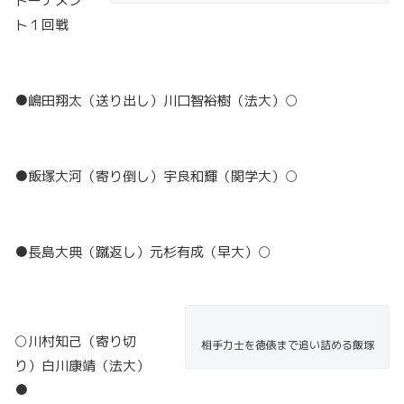
トーナメン
ト１回戦
●嶋田翔太（送り出し）川口智裕樹（法大）○
●飯塚大河（寄り倒し）宇良和輝（関学大）○
●長島大典（蹴返し）元杉有成（早大）○
○川村知己（寄り切
相手力士を徳俵まで追い詰める飯塚
り）白川康靖（法大）
●