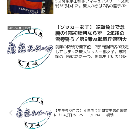
5回関東学生秋季フィギュアスケート交流
戦が行われた。慶大からは7名の選手が出
場し、3，4級女子で柳澤薫（総2）が優
勝し、また5，6級女子で奥山未季子（環
1）が優勝、鈴木伶奈（環1）が準優勝を
果たした。...
【ソッカー女子】 逆転負けで念
2012年度 その他
願の1部初勝利ならず 2年後の
雪辱誓う／第9節vs武蔵丘短期大
前節の敗戦で最下位、2部自動降格が決定
してしまった慶大ソッカー部女子。最終
節の目標はただ一つ、創部史上初の1部リ
ーグでの勝利だ。さらにその先の都リー
グ全勝優勝、関東リーグ入れ替え戦昇
格、そして来年以降の戦いに繋げるため
に――。「最後まで諦め...
【男子ラクロス】４年ぶりに関東王者の栄冠
に！いざ日本一へ！ /FINAL一橋戦