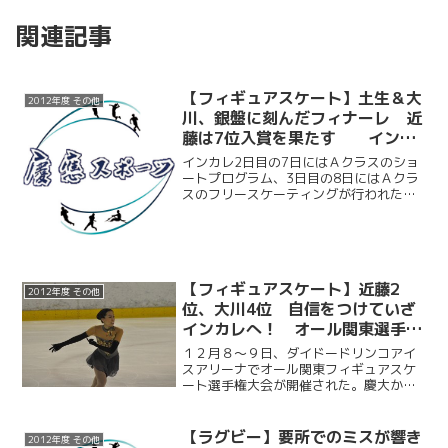
関連記事
【フィギュアスケート】土生＆大
2012年度 その他
川、銀盤に刻んだフィナーレ 近
藤は7位入賞を果たす インカ
レ2・3日目
インカレ2日目の7日にはＡクラスのショ
ートプログラム、3日目の8日にはＡクラ
スのフリースケーティングが行われた。
慶大からは3名出場。近藤琢哉（商3）が
ショートプログラムで5位、フリースケー
ティングで7位、総合7位となり入賞を果
たした。そして...
【フィギュアスケート】近藤2
2012年度 その他
位、大川4位 自信をつけていざ
インカレへ！ オール関東選手権
大会
１２月８～９日、ダイドードリンコアイ
スアリーナでオール関東フィギュアスケ
ート選手権大会が開催された。慶大から
は近藤琢哉（商３）と大川珠里（環４）
が出場。目標としてきたインカレ（1月６
～9日・宇都宮）前の最後の大会となっ
【ラグビー】要所でのミスが響き
2012年度 その他