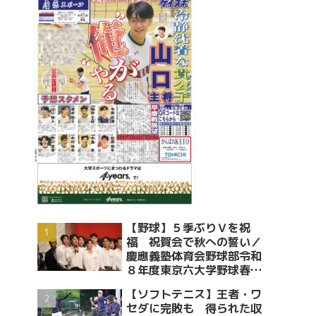
【野球】５季ぶりＶを祝
福 祝賀会で秋への誓い／
慶應義塾体育会野球部令和
８年度東京六大学野球春季
リーグ戦優勝 祝賀会～前編
【ソフトテニス】王者・ワ
～
セダに完敗も 得られた収