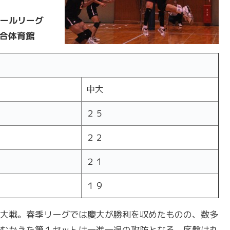
ールリーグ
総合体育館
中大
２５
２２
２１
１９
大戦。春季リーグでは慶大が勝利を収めたものの、数多
むかえた第１セットは一進一退の攻防となる。序盤は丸