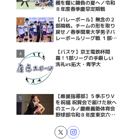
穫を糧に勝負の夏へ／令和
８年度春季慶早定期戦
【バレーボール】無念の２
部降格。チームの形を取り
戻せ／春季関東大学男子バ
レーボールリーグ戦 １部・
２部入替戦 vs青学大
【バスケ】京王電鉄杯開
幕！1部リーグの手厳しい
洗礼vs拓大・青学大
【應援指導部】５季ぶりＶ
を祝福 祝賀会で届けた秋へ
のエール／慶應義塾体育会
野球部令和８年度東京六大
学野球春季リーグ戦優勝 祝
賀会～後編～