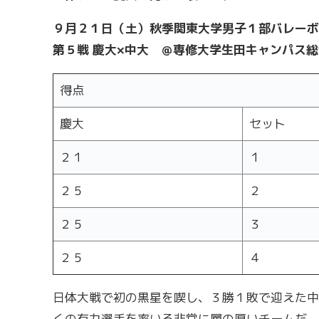
９月２１日（土）
秋季関東大学男子１部バレーボ
第５戦
慶大×中大 ＠専修大学生田キャンパス
得点
慶大
セット
２１
１
２５
２
２５
３
２５
４
日体大戦で初の黒星を喫し、３勝１敗で迎えた中
くの有力選手を率いる非常に層の厚いチームだ。