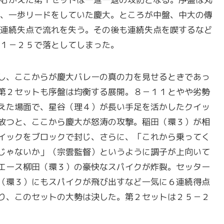
、一歩リードをしていた慶大。ところが中盤、中大の傳
連続失点で流れを失う。その後も連続失点を喫するなど
１－２５で落としてしまった。
し、ここからが慶大バレーの真の力を見せるときであっ
第２セットも序盤は均衡する展開。８－１１とやや劣勢
えた場面で、星谷（理４）が長い手足を活かしたクイッ
放つと、ここから慶大が怒涛の攻撃。稲田（環３）が相
イックをブロックで封じ、さらに、「これから乗ってく
じゃないか」（宗雲監督）というように調子が上向いて
エース柳田（環３）の豪快なスパイクが炸裂。セッター
（環３）にもスパイクが飛び出すなど一気に６連続得点
り、このセットの大勢は決した。第２セットは２５－２