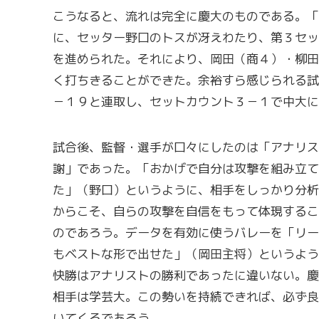
こうなると、流れは完全に慶大のものである。「
に、セッター野口のトスが冴えわたり、第３セッ
を進められた。それにより、岡田（商４）・柳田
く打ちきることができた。余裕すら感じられる試
－１９と連取し、セットカウント３－１で中大に
試合後、監督・選手が口々にしたのは「アナリス
謝」であった。「おかげで自分は攻撃を組み立て
た」（野口）というように、相手をしっかり分析
からこそ、自らの攻撃を自信をもって体現するこ
のであろう。データを有効に使うバレーを「リー
もベストな形で出せた」（岡田主将）というよう
快勝はアナリストの勝利であったに違いない。慶
相手は学芸大。この勢いを持続できれば、必ず良
いてくるであろう。