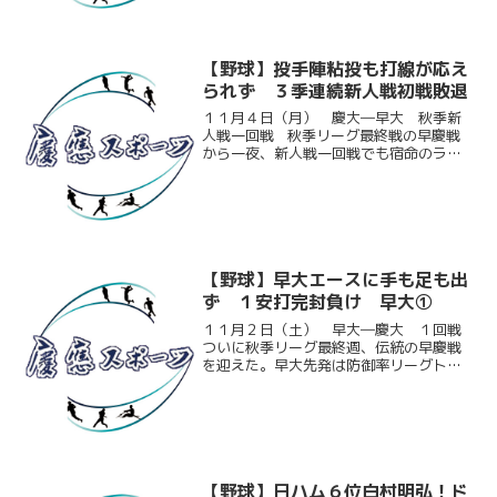
外野手だ。チームリーダー...
【野球】投手陣粘投も打線が応え
られず ３季連続新人戦初戦敗退
１１月４日（月） 慶大―早大 秋季新
人戦一回戦 秋季リーグ最終戦の早慶戦
から一夜、新人戦一回戦でも宿命のライ
バル校同士が激突した。試合前半は慶
大・三宮（商２）、早大・吉野和の両先
発の好投が光り、白熱の投手戦が展開さ
れる。だが６回表、三宮...
【野球】早大エースに手も足も出
ず １安打完封負け 早大①
１１月２日（土） 早大―慶大 １回戦
ついに秋季リーグ最終週、伝統の早慶戦
を迎えた。早大先発は防御率リーグトッ
プのエース有原。慶大打線は有原の投球
の前に大苦戦を強いられる。慶大先発の
白村（商４）もピンチを最少失点で切り
抜けるが、今日の有原の前...
【野球】日ハム６位白村明弘！ド