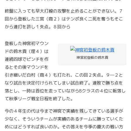
終盤に入っても早大打線の攻撃を止めることができない。７
回から登板した三宮（商２）はテンポ良く二死を奪うもそこ
から連打を許し１失点。８回から
登板した神宮初マウン
ドの鈴木貢（理４）は
神宮初登板の鈴木貢
連続四球でピンチを作
るとその後マウンドを
引き継いだ白村（商４）も打たれ、この回２失点。９―２と
なり試合を決定付けられてしまい試合終了。連敗で勝ち点を
落とし、一時は首位を走っていながらBクラスの４位に転落し
て秋季リーグ戦全日程を終了した。
今の４年生の代は今まで神宮で実績を残してきている選手が
少なく、そういうチームが実績のあるチームに勝っていくた
めにはどうすれば良いのか。その答えを今季の慶大の戦い方