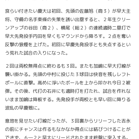
食らい付きたい慶大は初回、先頭の佐藤旭（商３）が早大主
将、守備の名手東條の失策を誘い出塁すると、２年生クリー
ンアップの谷田（商２）、横尾（総２）の連続適時二塁打で
早大先発投手内田を早くもマウンドから降ろす。２点を奪い
反撃の狼煙を上げた。初回に早慶先発投手とも失点するとい
う荒れた試合の入りになった。
２回は両校無得点に終わるも３回。またも加嶋に早大打線が
襲い掛かる。先頭の中村に投じた３球目は快音を残しレフト
ポールに直撃。高めに浮いたボールを上から叩かれ今日２被
弾。その後、代打の石井にも適時打を打たれ、試合を作れな
いまま加嶋は降板する。先発投手が両校とも早い回に降りる
波乱の早慶戦に。
意地を見せたい打線だったが、３回裏からリリーフした吉永
の前にチャンスは作るもなかなか得点には結びつけることが
できず、６―２と早大にリードされたまま終盤に突入する。