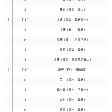
２
藤井（環３・郡山）
８
［１］
加嶋（商２・慶應志木）
１
加藤（政１・慶應）
H
須藤（環１・創志学園）
１
三宮（商２・慶應）
４
近藤（環３・國學院久我山）
９
［４］
堀野（理４・掛川西）
R
荒川（商４・慶應）
１
鈴木貢（理４・下妻一）
１
白村（商４・慶應）
H
植田（商４・慶應）