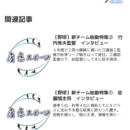
keispo
関連記事
【野球】新チーム始動特集② 竹
内秀夫監督 インタビュー
４年間で２度の優勝に導いた江藤省三監
督が秋季リーグ戦を以って退任。江藤前
監督の下、助監督として主に投手育成を
担っていた竹内秀夫新監督が１２月１日
付けで慶大野球部監督に就任した。今回
ケイスポでは『新チーム始動特集第２
弾』として竹内新監督にイン...
【野球】新チーム始動特集① 佐
藤旭主将 インタビュー
春季５位、秋季４位と春秋ともにＢクラ
スに沈み不本意な結果に終わった慶大。
屈辱を晴らし〝陸の王者〟復権を果たす
べく、新生慶大野球部が１１月１１日に
始動した。その主将に任命されたのは佐
藤旭（商３）。走・攻・守３拍子揃った