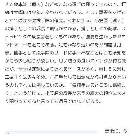
きる藤本知（環３）など核となる選手は残っているので、打
線は大幅には今年と変わらないだろう。そして課題をあげる
とすればまずは投手陣の確立。それに加え、小笠原（環２）
の捕手としての成長に期待がかかる。捕手としての配球、ス
トッピングの成長は著しいものがあり、強肩を生かしたセカ
ンドスローも魅力である。足もかなり速いのだが問題は打
撃。捕手として投手陣のリードに手一杯なことは百も承知だ
がもう少し粘りが欲しい。思い切りの良いスイングが持ち味
だが、今季は速球に振り遅れるケースが多く、塁打５に対し
三振１１は少々多め。正捕手として出場ながら打点が０とい
うのもそれに比例しているか。「名捕手あるところに覇権あ
り」というだけに、小笠原の成長が来季の慶大の順位に大き
く関わってくると言っても過言ではないだろう。
最後に、今