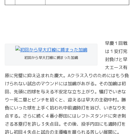
早慶１回戦
は１安打完
初回から早大打線に捕まった加嶋
封負けと早
大エース有
原に完璧に抑え込まれた慶大。Aクラス入りのためにはもう負
けられない試合のマウンドには加嶋があがる。その加嶋は初
回、先頭に四球を与える不安定な立ち上がり。犠打でいきな
り一死二塁とピンチを招くと、迎えるは早大の主砲中村。勝
負にいった球を上手く拾われ中前適時打を浴び、いきなり失
点する。さらに続く４番小野田にはレフトスタンドに突き刺
さる本塁打を許し３失点目。その後、投手内田にも適時打を
許し初回４失点と試合の主導権を握られる苦しい展開に。