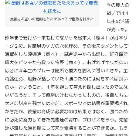
季の慶大の
戦いでは４
最後はお互いの健闘をたたえあって早慶戦を終えた
年生の活躍
が光った。
昨年まで安打が一本も打てなかった松本大（環４）が打率リ
ーグ２位。佐藤旭のケガの穴を埋め、その後スタメンとして
活躍をした渡邊暁（商４）。試合途中から出場し、好守備で
慶大をピンチから救った牧野（商４）。あげればキリがない
ほどに４年生のプレーは随所で慶大を勝利に導いてきた。主
将就任時、堀野が話していた「勝つためには何をすれば良い
のか」ということ。１年を通して答えを探し出せたのではな
いだろうか。そして優勝は叶わなかったものの、後輩たちに
大きな財産を残せたはずだ。スポーツでは結果が重要視され
がちだが、後輩の育成に必要なのは結果ではなく、勝つため
に必死に努力してきた先輩達の背中、プロセスだろう。先輩
達が流した涙を糧にして来季優勝することができるか。もう