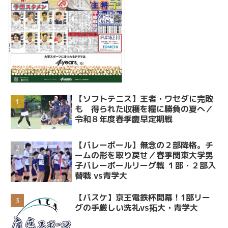
【ソフトテニス】王者・ワセダに完敗
も 得られた収穫を糧に勝負の夏へ／
令和８年度春季慶早定期戦
【バレーボール】無念の２部降格。チ
ームの形を取り戻せ／春季関東大学男
子バレーボールリーグ戦 １部・２部入
替戦 vs青学大
【バスケ】京王電鉄杯開幕！1部リー
グの手厳しい洗礼vs拓大・青学大