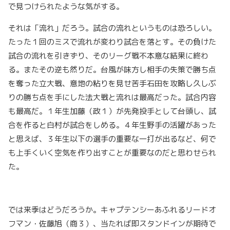
で見つけられたような気がする。
それは「流れ」だろう。試合の流れというものは恐ろしい。
たった１回のミスで流れが変わり試合を落とす。その負けた
試合の流れを引きずり、そのリーグ戦不本意な結果に終わ
る。またその逆も然りだ。台風が味方し相手の失策で勝ち点
を奪った立大戦、意地の粘りを見せ苦手石田を攻略し久しぶ
りの勝ち点を手にした法大戦と流れは最高だった。試合内容
も最高だ。１年生加藤（政１）が先発投手として台頭し、試
合を作ると白村が試合をしめる。４年生野手の活躍があった
と思えば、３年生以下の選手の重要な一打が出るなど、何で
も上手くいく空気を作り出すことが重要なのだと思わせられ
た。
では来季はどうだろうか。キャプテンシーあふれるリードオ
フマン・佐藤旭（商３）、当たれば即スタンドインが期待で