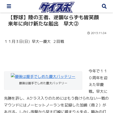
【野球】陸の王者、逆襲ならずも皆笑顔
来年に向け新たな船出 早大②
2013.11.04
１１月３日(日) 早大―慶大 ２回戦
今年で１１
０周年を迎
最後は握手でしめた慶大バッテリー
えた早慶
戦。早大に
先勝を許し、Aクラス入りのためにはもう負けられない一戦の
マウンドにはノーヒットノーランを記録した加嶋（商２）が
あがる。しかし序盤から早大打線に捕まり６失点。頼みの打