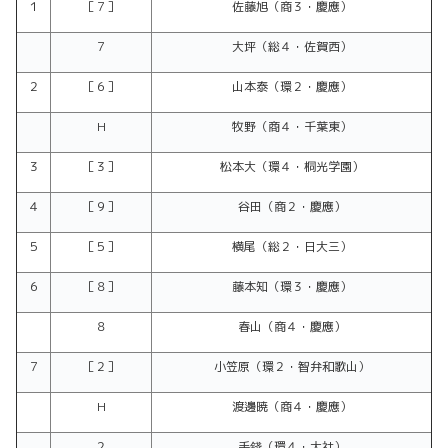
１
［７］
佐藤旭（商３・慶應）
７
大坪（総４・佐賀西）
２
［６］
山本泰（環２・慶應）
H
牧野（商４・千葉東）
３
［３］
松本大（環４・桐光学園）
４
［９］
谷田（商２・慶應）
５
［５］
横尾（総２・日大三）
６
［８］
藤本知（環３・慶應）
８
春山（商４・慶應）
７
［２］
小笠原（環２・智弁和歌山）
H
渡邊暁（商４・慶應）
２
手錢（環４・大社）