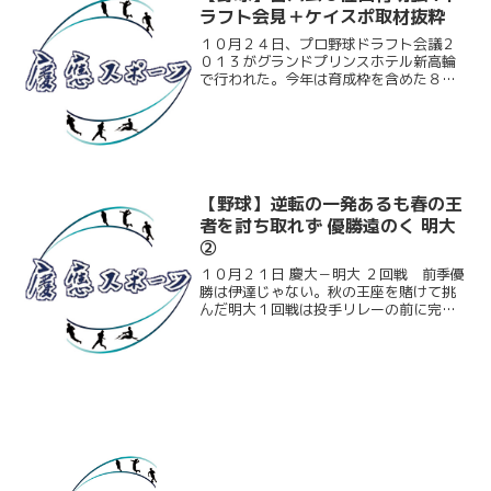
ラフト会見＋ケイスポ取材抜粋
１０月２４日、プロ野球ドラフト会議２
０１３がグランドプリンスホテル新高輪
で行われた。今年は育成枠を含めた８９
人が指名され、慶大からは白村明弘（商
４）が指名された。指名先は北海道日本
ハムファイターズ。齋藤祐樹（早大教
卒）や大谷翔平（花巻東）が...
【野球】逆転の一発あるも春の王
者を討ち取れず 優勝遠のく 明大
②
１０月２１日 慶大－明大 ２回戦 前季優
勝は伊達じゃない。秋の王座を賭けて挑
んだ明大１回戦は投手リレーの前に完封
負け。１日挟んで迎えた２戦目は、３回
にまずは明大が１点を先制するも主導権
を握られたとまではいかず、流れがどち
らに転がってもおかし...