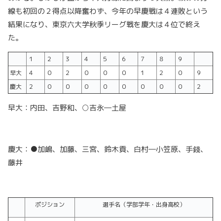
線も初回の２得点以降奮わず、今年の早慶戦は４連敗という
結果になり、東京六大学秋季リーグ戦を慶大は４位で終え
た。
１
２
３
４
５
６
７
８
９
早大
４
０
２
０
０
０
１
２
０
９
慶大
２
０
０
０
０
０
０
０
０
２
早大：内田、吉野和、○吉永―土屋
慶大：●加嶋、加藤、三宮、鈴木貢、白村―小笠原、手錢、
藤井
ポジション
選手名（学部学年・出身高校）