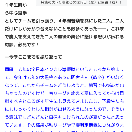
特集の大トリを飾るのは岡田（左）と星谷（右）！
１年生時か
ら中心選手
としてチームを引っ張り、４年間苦楽を共にした二人。二人
だけにしか分かり合えないことも数多くあった――。これま
で慶大を支えてきた二人の最後の舞台に懸ける想いが伝わる
対談、必見です！
―今季ここまでを振り返って
岡田
去年の全日本インカレ準優勝というところから始まっ
て、今年は去年の大黒柱であった間宮さん（政卒）がいなく
なって、これからチームをどうしようと、練習でも悩みが出
ちゃったのですけど。春リーグを終えて夏に入ってからは目
指すべきところが４年生にも見えてきましたし、下級生たち
にもしっかりとした指針が出せるようになったので、そうい
う意味でもどんどんと自信をつけられたのが夏だったと思っ
ています。その結果が秋リーグや早慶明定期戦につながりま