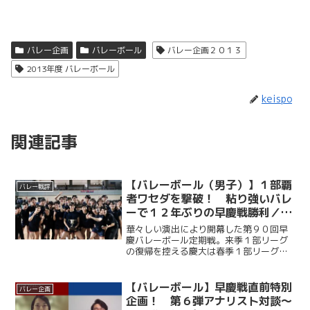
バレー企画
バレーボール
バレー企画２０１３
2013年度 バレーボール
keispo
関連記事
【バレーボール（男子）】１部覇
バレー戦評
者ワセダを撃破！ 粘り強いバレ
ーで１２年ぶりの早慶戦勝利／第
９０回早慶バレーボール定期戦
華々しい演出により開幕した第９０回早
慶バレーボール定期戦。来季１部リーグ
の復帰を控える慶大は春季１部リーグ王
者・早大相手に第１セットを２５－１２
のダブルスコアで落とすも、第２セット
は中村玲央（総２・福大附大濠）が連続
【バレーボール】早慶戦直前特別
バレー企画
得点を挙げるなど着実にリ...
企画！ 第６弾アナリスト対談～