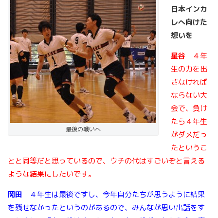
日本インカ
レへ向けた
想いを
星谷
４年
生の力を出
さなければ
ならない大
会で、負け
たら４年生
最後の戦いへ
がダメだっ
たというこ
とと同等だと思っているので、ウチの代はすごいぞと言える
ような結果にしたいです。
岡田
４年生は最後ですし、今年自分たちが思うように結果
を残せなかったというのがあるので、みんなが思い出話をす