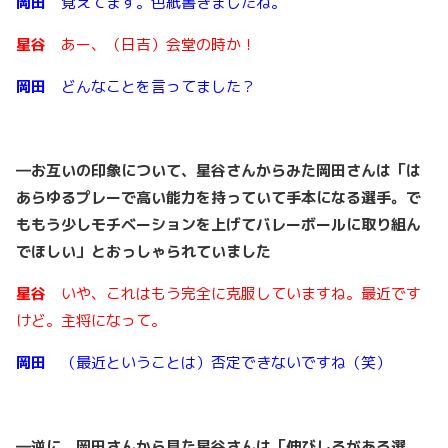
岡田
覚えてます。色紙書きましたね。
星谷
あー、（日吉）会堂の時か！
岡田
どんなことを言ってました？
―お互いの印象について、星谷さんからみた岡田さんは「は
あらゆるプレーで高い能力を持っていて手本になる選手。で
ももう少しモチベーションを上げてバレーボールに取り組ん
でほしい」とおっしゃられていました
星谷
いや、これはもう完全に克服していますね。最近です
けど。主将になって。
岡田
（最近ということは）否定できないですね（笑）
―逆に、岡田さんから見た星谷さんは「伸びしろがある選