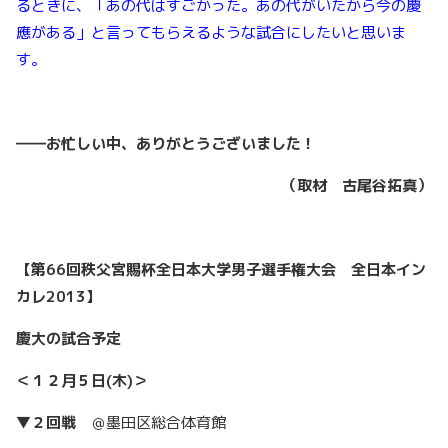
るときに、「あの代はすごかった。あの代がいたから今の慶
應がある」と言ってもらえるような試合にしたいと思いま
す。
――お忙しい中、ありがとうございました！
（取材 古尾谷拓真）
【第66回秩父宮賜杯全日本大学男子選手権大会 全日本イン
カレ2013】
慶大の試合予定
＜１２月５日(木)＞
▼２回戦
＠墨田区総合体育館