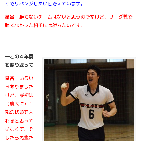
こでリベンジしたいと考えています。
星谷
勝てないチームはないと思うのですけど、リーグ戦で
勝てなかった相手には勝ちたいです。
―この４年間
を振り返って
星谷
いろい
ろありました
けど、最初は
（慶大に）１
部の状態で入
れると思って
いなくて、そ
したら先輩た