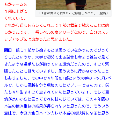
ちがチームを
１部に上げて
「１部の舞台で戦えたことは嬉しかった」（星谷）
くれていて、
それから運も味方してこれまで１部の舞台で戦えたことは嬉
しかったです。一番レベルの高いリーグなので、自分のステ
ップアップには良かったと思いました。
岡田
僕も１部から始まるとは思っていなかったのでびっく
りしたというか、大学で初めて出る試合も今まで雑誌で見て
きたような選手たちが揃っている環境だったので、すごく緊
張したことも覚えていますし、思うように行かなかったこと
もありました。その中で４年間を1部という大学のトップレベ
ルで、しかも優勝を争う環境のもとでプレーできたのは、僕
たち４年生はすごく恵まれていたと思っています。そして環
境が良いからと言ってそれに甘んじていては、この４年間の
本当の積み重ねの結果が得られないと思ったので、そういう
意味で、今度の全日本インカレが本当の総決算になると思う