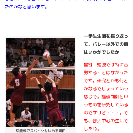
たのかなと思います。
―学生生活を振り返っ
て、バレー以外での面
はいかがでしたか
星谷
勉強では特に苦
労することはなかった
です。研究とかも何と
かなるでしょっていう
感じで。極値制御とい
うものを研究している
のですけど・・・。で
も、部活中心の生活で
したね。
早慶戦でスパイクを決める岡田