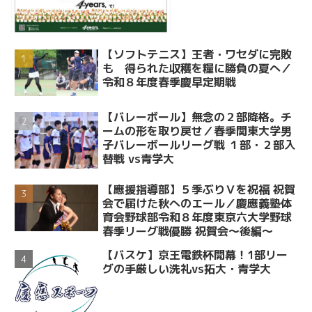
【ソフトテニス】王者・ワセダに完敗
も 得られた収穫を糧に勝負の夏へ／
令和８年度春季慶早定期戦
【バレーボール】無念の２部降格。チ
ームの形を取り戻せ／春季関東大学男
子バレーボールリーグ戦 １部・２部入
替戦 vs青学大
【應援指導部】５季ぶりＶを祝福 祝賀
会で届けた秋へのエール／慶應義塾体
育会野球部令和８年度東京六大学野球
春季リーグ戦優勝 祝賀会～後編～
【バスケ】京王電鉄杯開幕！1部リー
グの手厳しい洗礼vs拓大・青学大