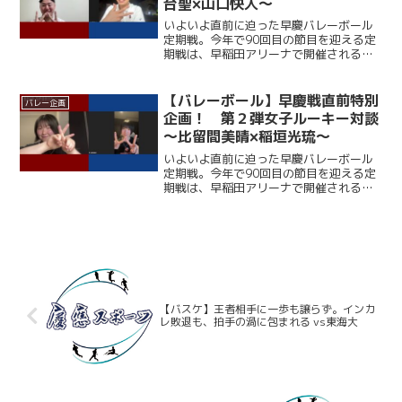
台聖×山口快人～
いよいよ直前に迫った早慶バレーボール
定期戦。今年で90回目の節目を迎える定
期戦は、早稲田アリーナで開催される。
ここ12年、早大に勝利できていない慶大
だが、春季リーグでは１部復帰を果たし
ており、打倒・ワセダに向けて勢いに乗
【バレーボール】早慶戦直前特別
バレー企画
っている。一方の早大...
企画！ 第２弾女子ルーキー対談
～比留間美晴×稲垣光琉～
いよいよ直前に迫った早慶バレーボール
定期戦。今年で90回目の節目を迎える定
期戦は、早稲田アリーナで開催される。
ここ12年、早大に勝利できていない慶大
だが、春季リーグでは１部復帰を果たし
ており、打倒・ワセダに向けて勢いに乗
っている。一方の早大...
【バスケ】王者相手に一歩も譲らず。インカ
レ敗退も、拍手の渦に包まれる vs東海大