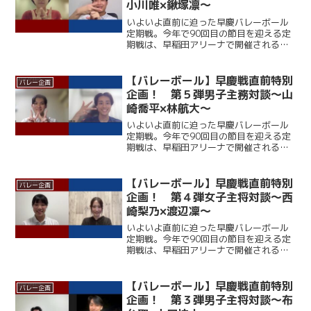
小川唯×鍬塚凛～
いよいよ直前に迫った早慶バレーボール
定期戦。今年で90回目の節目を迎える定
期戦は、早稲田アリーナで開催される。
ここ12年、早大に勝利できていない慶大
だが、春季リーグでは１部復帰を果たし
ており、打倒・ワセダに向けて勢いに乗
【バレーボール】早慶戦直前特別
バレー企画
っている。一方の早大...
企画！ 第５弾男子主務対談～山
崎喬平×林航大～
いよいよ直前に迫った早慶バレーボール
定期戦。今年で90回目の節目を迎える定
期戦は、早稲田アリーナで開催される。
ここ12年、早大に勝利できていない慶大
だが、春季リーグでは１部復帰を果たし
ており、打倒・ワセダに向けて勢いに乗
【バレーボール】早慶戦直前特別
バレー企画
っている。一方の早大...
企画！ 第４弾女子主将対談～西
崎梨乃×渡辺凜～
いよいよ直前に迫った早慶バレーボール
定期戦。今年で90回目の節目を迎える定
期戦は、早稲田アリーナで開催される。
ここ12年、早大に勝利できていない慶大
だが、春季リーグでは１部復帰を果たし
ており、打倒・ワセダに向けて勢いに乗
【バレーボール】早慶戦直前特別
バレー企画
っている。一方の早大...
企画！ 第３弾男子主将対談～布