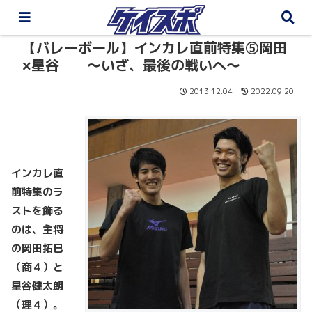
【バレーボール】インカレ直前特集⑤岡田
×星谷 ～いざ、最後の戦いへ～
2013.12.04
2022.09.20
インカレ直
前特集のラ
ストを飾る
のは、主将
の岡田拓巳
（商４）と
星谷健太朗
（理４）。