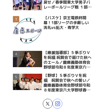
戻せ／春季関東大学男子バ
レーボールリーグ戦 １部・
２部入替戦 vs青学大
【バスケ】京王電鉄杯開
幕！1部リーグの手厳しい
洗礼vs拓大・青学大
【應援指導部】５季ぶりＶ
を祝福 祝賀会で届けた秋へ
のエール／慶應義塾体育会
野球部令和８年度東京六大
学野球春季リーグ戦優勝 祝
【野球】５季ぶりＶを祝
賀会～後編～
福 祝賀会で秋への誓い／
慶應義塾体育会野球部令和
８年度東京六大学野球春季
リーグ戦優勝 祝賀会～前編
～