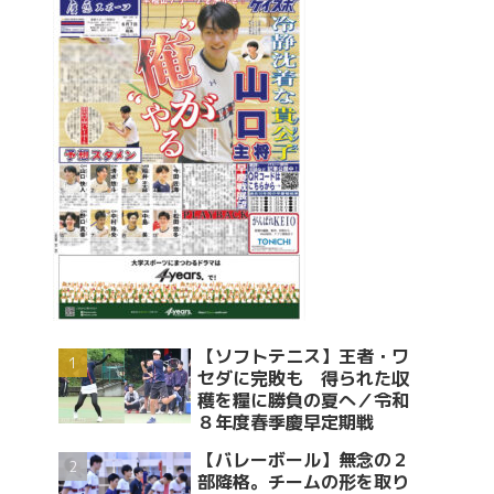
【ソフトテニス】王者・ワ
セダに完敗も 得られた収
穫を糧に勝負の夏へ／令和
８年度春季慶早定期戦
【バレーボール】無念の２
部降格。チームの形を取り