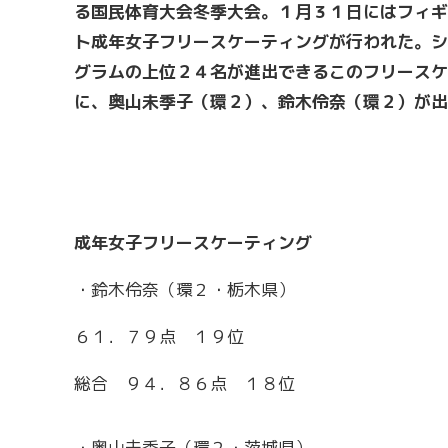
る国民体育大会冬季大会。１月３１日にはフィギ
ト成年女子フリースケーティングが行われた。シ
グラムの上位２４名が進出できるこのフリースケ
に、奥山未季子（環２）、鈴木伶奈（環２）が出
成年女子フリースケーティング
・鈴木伶奈（環２・栃木県）
６１．７９点 １９位
総合 ９４．８６点 １８位
・奥山未季子（環２・茨城県）