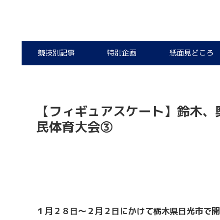
競技別記事
特別企画
紙面見どころ
【フィギュアスケート】鈴木、
民体育大会③
１月２８日～２月２日にかけて栃木県日光市で開