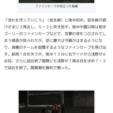
ファインセーブが目立った高橋
「流れを作っていこう」（坂本麻）と後半初め、坂本麻が続
けざまに２得点し、５－２と突き放す。後半中盤以降は相手
ゴーリーのファインセーブなどで、攻撃の芽をつぶされてし
まう場面が見られたが、逆に慶大は守備がはまるようにな
り、高橋のチームを鼓舞するようなファインセーブも飛び出
す。結局１点を失うが、後半１３分に右サイドから浅野が６
点目、さらに試合終了間際にも浅野が７得点目を決め７－２
で試合を終了。開幕戦を勝利で飾った。