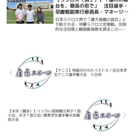
男子ラクロス
６連覇を目指して戦...
台を、最高の形で」 注目選手・
早慶戦副実行委員長・マネージャ
ーリーダーが語る早慶戦への情熱
日本ラクロス界で「最大規模の試合」と
／早慶戦直前特集② 鈴木孝人×
も称される、早慶ラクロス定期戦。圧倒
的な注目度と観客動員数を誇るこの一戦
力石達也×高橋佑佳 （注目選
には、早慶の関係者に限らず、多くのラ
手・早慶戦実行委員副委員長・マ
クロッサーが日吉陸上競技場へ足を運
ネージャーリーダー対談）
ぶ。“KING”をスローガンに掲げ、早慶戦
５連覇を目指して戦う...
【テニス】明暗分かれたベスト８／全日本学
生テニス選手権大会 ５日目
【水泳（競泳）】インカレ前哨戦は男子１部
６位、女子１部８位/ 関東学生選手権水泳競
技大会