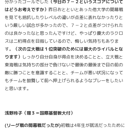
分かったゴールでした
（今日の７－２というスコアについて
はどうお考えですか）
昨日おとといとあった他大学の開幕戦
を見ても拮抗したりレベルの違いが点差に表れなかったりと
いう厳しい試合が多かったので、７－２と点差がつけられた
のは良かったなと思ったんですけど、やっぱり慶大のラクロ
スは二桁得点を目指しているので、悔しい気持ちもありま
す。
（次の立大戦は１位突破のためには最大のライバルとな
ります）
しっかり自分自身が得点を決めることと、立大戦と
東海戦は気持ちの部分で負けないで最後の最後まで目の前の
敵に勝つことを意識することと、チームが悪い状況になって
もチームを鼓舞して前へ押上げられるようなプレーをしたい
と思います。
浅野玲子（環３＝国際基督教大付）
(
リーグ戦の開幕戦だったが)
初戦は4年生が就活だったために