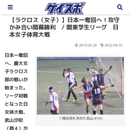
【ラクロス（女子）】日本一奪回へ！攻守
かみ合い開幕勝利 / 関東学生リーグ 日
本女子体育大戦
2015.08.20
2022.09.18
日本一奪回
へ、慶大女
子ラクロス
部の戦いが
始まった。
リーグ初戦
となった日
女体大戦、
１得点目を決めた武山(#18)
武山沙妃
（商４）が