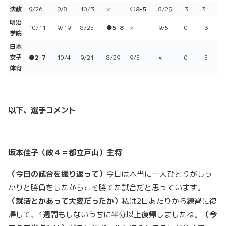
法政
9/26
9/8
10/3
×
○8-5
8/29
3
3
明治
10/11
9/19
8/25
●5-8
×
9/5
0
-3
学院
日本
女子
●2-7
10/4
9/21
8/29
9/5
×
0
-5
体育
以下、選手コメント
坂本佳子（政４＝都立戸山）主将
（今日の試合を振り返って）
今日は本当に一人ひとりがしっ
かりと勝負をしたからこそ勝てた試合だと思っています。
（就活とかあって大変だったか）
私は2日あたりから練習に復
帰して、1週間もしないうちに半分以上復帰しましたね。
（今