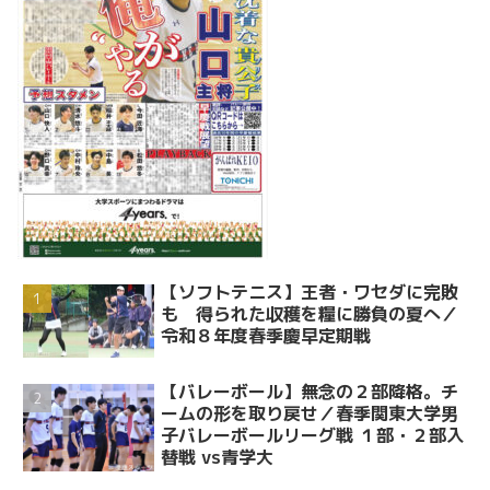
【ソフトテニス】王者・ワセダに完敗
も 得られた収穫を糧に勝負の夏へ／
令和８年度春季慶早定期戦
【バレーボール】無念の２部降格。チ
ームの形を取り戻せ／春季関東大学男
子バレーボールリーグ戦 １部・２部入
替戦 vs青学大