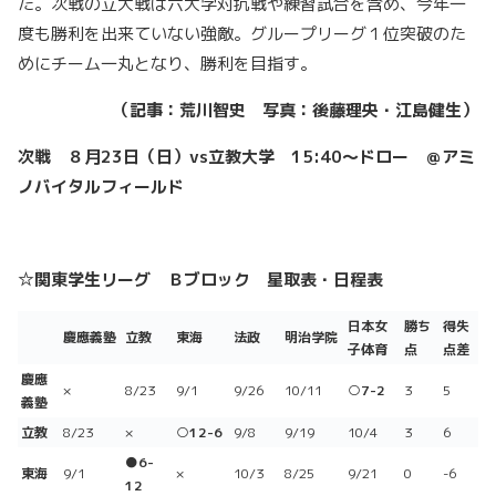
た。次戦の立大戦は六大学対抗戦や練習試合を含め、今年一
度も勝利を出来ていない強敵。グループリーグ１位突破のた
めにチーム一丸となり、勝利を目指す。
（記事：荒川智史 写真：後藤理央・江島健生）
次戦 ８月23日（日）vs
立教大学 15:40
～ドロー ＠アミ
ノバイタルフィールド
☆関東学生リーグ Ｂブロック 星取表・日程表
日本女
勝ち
得失
慶應義塾
立教
東海
法政
明治学院
子体育
点
点差
慶應
×
8/23
9/1
9/26
10/11
○7-2
3
5
義塾
立教
8/23
×
○12-6
9/8
9/19
10/4
3
6
●6-
東海
9/1
×
10/3
8/25
9/21
0
-6
12