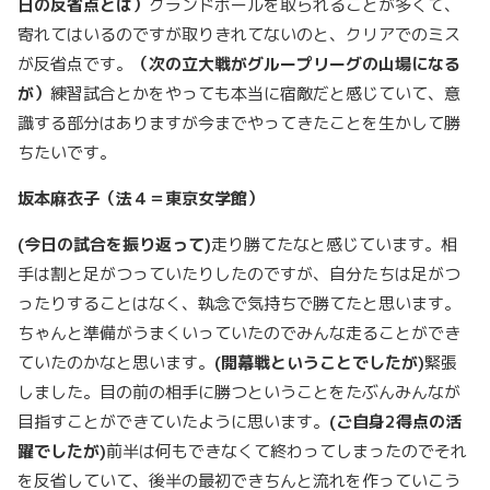
日の反省点とは）
グランドボールを取られることが多くて、
寄れてはいるのですが取りきれてないのと、クリアでのミス
が反省点です。
（次の立大戦がグループリーグの山場になる
が）
練習試合とかをやっても本当に宿敵だと感じていて、意
識する部分はありますが今までやってきたことを生かして勝
ちたいです。
坂本麻衣子（法４＝東京女学館）
(
今日の試合を振り返って)
走り勝てたなと感じています。相
手は割と足がつっていたりしたのですが、自分たちは足がつ
ったりすることはなく、執念で気持ちで勝てたと思います。
ちゃんと準備がうまくいっていたのでみんな走ることができ
ていたのかなと思います。
(
開幕戦ということでしたが)
緊張
しました。目の前の相手に勝つということをたぶんみんなが
目指すことができていたように思います。
(
ご自身2
得点の活
躍でしたが)
前半は何もできなくて終わってしまったのでそれ
を反省していて、後半の最初できちんと流れを作っていこう