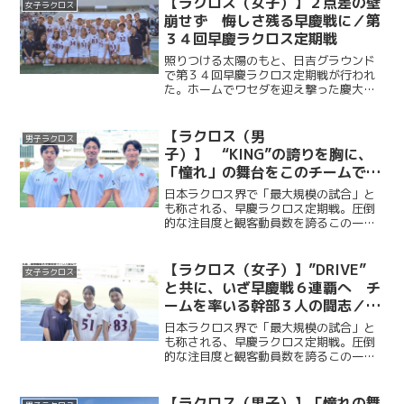
【ラクロス（女子）】２点差の壁
女子ラクロス
斗（商３・本郷）や主...
崩せず 悔しさ残る早慶戦に／第
３４回早慶ラクロス定期戦
照りつける太陽のもと、日吉グラウンド
で第３４回早慶ラクロス定期戦が行われ
た。ホームでワセダを迎え撃った慶大
は、２点ビハインドを２度背負いながら
も、重村百香（総４・学習院女子）、宮
原紫乃（法２・慶應女子）の得点で粘り
【ラクロス（男
男子ラクロス
強く追いつき、第３Q終了時...
子）】 “KING”の誇りを胸に、
「憧れ」の舞台をこのチームで
／早慶戦直前特集④ 峰岸諒×福
日本ラクロス界で「最大規模の試合」と
田天真×山崎将英 （主将・副将
も称される、早慶ラクロス定期戦。圧倒
的な注目度と観客動員数を誇るこの一戦
対談）
には、早慶の関係者に限らず、多くのラ
クロッサーが日吉陸上競技場へ足を運
ぶ。“KING”をスローガンに掲げ、早慶戦
【ラクロス（女子）】”DRIVE”
女子ラクロス
５連覇を目指して戦う...
と共に、いざ早慶戦６連覇へ チ
ームを率いる幹部３人の闘志／早
慶戦直前特集③ 矢嶋千穂×松岡
日本ラクロス界で「最大規模の試合」と
楓恋×西遥香 （主将・副将・主
も称される、早慶ラクロス定期戦。圧倒
的な注目度と観客動員数を誇るこの一戦
務対談）
には、早慶の関係者に限らず、多くのラ
クロッサーが日吉陸上競技場へ足を運
ぶ。“DRIVE”をスローガンに掲げ、早慶戦
【ラクロス（男子）】「憧れの舞