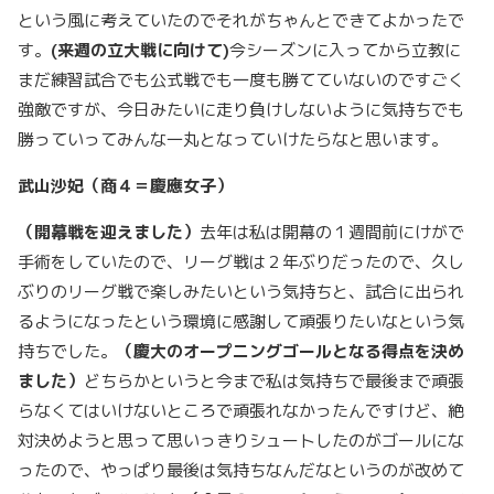
という風に考えていたのでそれがちゃんとできてよかったで
す。
(
来週の立大戦に向けて)
今シーズンに入ってから立教に
まだ練習試合でも公式戦でも一度も勝てていないのですごく
強敵ですが、今日みたいに走り負けしないように気持ちでも
勝っていってみんな一丸となっていけたらなと思います。
武山沙妃（商４＝慶應女子）
（開幕戦を迎えました）
去年は私は開幕の１週間前にけがで
手術をしていたので、リーグ戦は２年ぶりだったので、久し
ぶりのリーグ戦で楽しみたいという気持ちと、試合に出られ
るようになったという環境に感謝して頑張りたいなという気
持ちでした。
（慶大のオープニングゴールとなる得点を決め
ました）
どちらかというと今まで私は気持ちで最後まで頑張
らなくてはいけないところで頑張れなかったんですけど、絶
対決めようと思って思いっきりシュートしたのがゴールにな
ったので、やっぱり最後は気持ちなんだなというのが改めて