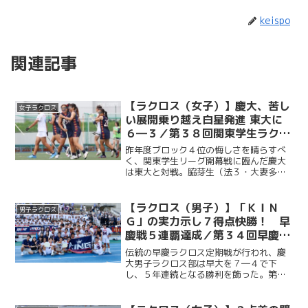
keispo
関連記事
【ラクロス（女子）】慶大、苦し
女子ラクロス
い展開乗り越え白星発進 東大に
６―３／第３８回関東学生ラクロ
スリーグ第１戦vs東大
昨年度ブロック４位の悔しさを晴らすべ
く、関東学生リーグ開幕戦に臨んだ慶大
は東大と対戦。脇芽生（法３・大妻多
摩）のゴールで先制すると、井口穂（総
３・日本大学）、宮原紫乃（法２・慶應
女子）も続き、前半を３―１で折り返
【ラクロス（男子）】「ＫＩＮ
男子ラクロス
す。後半には一時３―３の同点...
Ｇ」の実力示し７得点快勝！ 早
慶戦５連覇達成／第３４回早慶ラ
クロス定期戦
伝統の早慶ラクロス定期戦が行われ、慶
大男子ラクロス部は早大を７―４で下
し、５年連続となる勝利を飾った。第１Q
からOMF・橋山隼人（商３・慶應）、
AT・福田天真（法４・國學院久我山）ら
のゴールでリードを奪うと、MF・福田崇