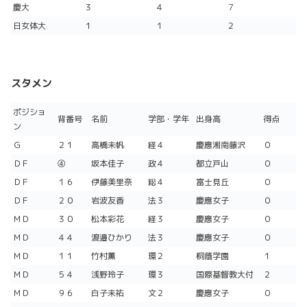
慶大
３
４
７
日女体大
１
１
２
スタメン
ポジショ
背番号
名前
学部・学年
出身高
得点
ン
Ｇ
２１
高橋未帆
経４
慶應湘南藤沢
０
ＤＦ
④
坂本佳子
政４
都立戸山
０
ＤＦ
１６
伊藤美里奈
総４
富士見丘
０
ＤＦ
２０
岩波友香
法３
慶應女子
０
ＭＤ
３０
松本彩花
経３
慶應女子
０
ＭＤ
４４
渡邉ひかり
法３
慶應女子
０
ＭＤ
１１
竹村薫
環２
桐蔭学園
１
ＭＤ
５４
浅野玲子
環３
国際基督教大付
２
ＭＤ
９６
白子未祐
文２
慶應女子
０