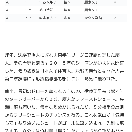
ＡＴ
１
早乙女華子
経３
慶應女子
０
ＡＴ
１８
武山沙妃
経４
慶應女子
１
ＡＴ
５７
坂本麻衣子
法４
東京女学館
２
昨年、決勝で明大に敗れ関東学生リーグ三連覇を逃した慶
大。その雪辱を晴らす２０１５年のシーズンがいよいよ開幕
した。その初戦は日本女子体育大。決戦の舞台となった大井
第二球技場には応援指導部も駆けつけ、熱気に覆われた。
前半、最初のドローを奪われるものの、伊藤美里奈（総４）
のターンオーバーから３分、慶大がファーストシュート。序
盤は落ち着いた、慎重な攻めが見られたが、５分相手の反則
からフリーシュートのチャンスを得る。これを武山が「気持
ちで」振りぬいたシュートがゴールに吸い込まれ、先制に成
功する。８分には竹村薫（環２）が左サイドから攻めあがっ