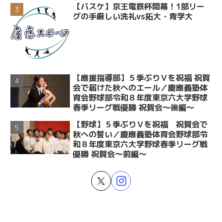
【バスケ】京王電鉄杯開幕！1部リー
グの手厳しい洗礼vs拓大・青学大
【應援指導部】５季ぶりＶを祝福 祝賀
会で届けた秋へのエール／慶應義塾体
育会野球部令和８年度東京六大学野球
春季リーグ戦優勝 祝賀会～後編～
【野球】５季ぶりＶを祝福 祝賀会で
秋への誓い／慶應義塾体育会野球部令
和８年度東京六大学野球春季リーグ戦
優勝 祝賀会～前編～