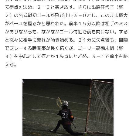
て得点を決め、２－０と突き放す。さらに出原佳代子（経
２）の公式戦初ゴールが飛び出し３－０とし、このまま慶大
がペースを握るかと思われた。前半１５分以降は相手のミス
がありながらも、なかなかゴール付近で前を向けない。する
と徐々に相手に流れが傾き始める。２１分に失点後も、自陣
でプレーする時間帯が長く続くが、ゴーリー高橋未帆（経
４）を中心として何とか１失点にとどめ、３－１で前半を終
える。