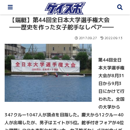
【端艇】第44回全日本大学選手権大会
――歴史を作った女子舵手なしペア――
2017.09.27
2022.09.13
第44回全日
本大学選手権
大会が8月31
日から9月3
日にかけて行
われた。全国
の大学から
347クルー1047人が頂点を目指した。慶大から12クルー40
人が出場したが、男子はエイトが5位。舵手付きフォアが4位