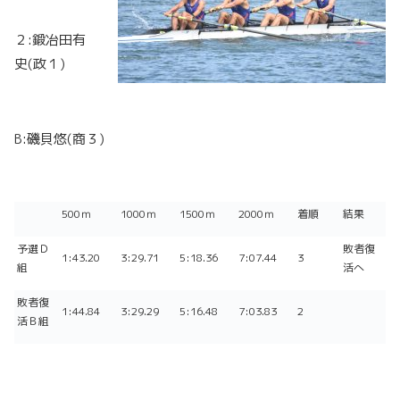
２:鍛冶田有
史(政１)
B:磯貝悠(商３)
500ｍ
1000ｍ
1500ｍ
2000ｍ
着順
結果
予選Ｄ
敗者復
1:43.20
3:29.71
5:18.36
7:07.44
3
組
活へ
敗者復
1:44.84
3:29.29
5:16.48
7:03.83
2
活Ｂ組