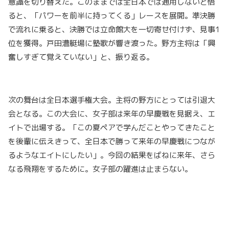
意識を切り替えた。このままでは全日本では通用しないと悟
ると、「パワーを前半に持ってくる」レースを展開。準決勝
で流れに乗ると、決勝では立命館大を一切寄せ付けず、見事1
位を獲得。戸田漕艇場に塾歌が響き渡った。野方主将は「興
奮しすぎて覚えていない」と、振り返る。
次の舞台は全日本選手権大会。主将の野方にとっては引退大
会となる。この大会に、女子部は来年の早慶戦を見据え、エ
イトで出場する。「この夏ペアで学んだことやってきたこと
を後輩に伝えきって、全日本で勝って来年の早慶戦につなが
るようなエイトにしたい」。今回の結果をばねに来年、さら
なる飛翔をするために。女子部の躍進は止まらない。