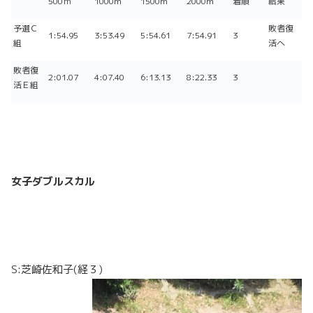
500ｍ
1000m
1500m
2000m
着順
結果
予選Ｃ
敗者復
1:54.95
3:53.49
5:54.61
7:54.91
3
組
活へ
敗者復
2:01.07
4:07.40
6:13.13
8:22.33
3
活Ｅ組
女子ダブルスカル
S:芝崎佐和子(経３)