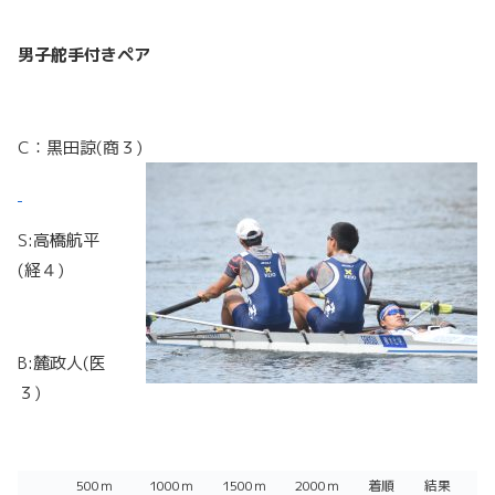
男子舵手付きペア
C：黒田諒(商３)
S:高橋航平
(経４)
B:麓政人(医
３)
500ｍ
1000ｍ
1500ｍ
2000ｍ
着順
結果