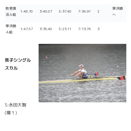
敗者復
準決勝
1:48.70
3:40.07
5:37.40
7:34.91
2
活Ａ組
へ
準決勝
1:47.57
3:35.40
5:23.11
7:13.76
3
Ａ組
男子シングル
スカル
S:永田大智
(環１)