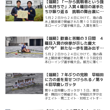
襲」へ向け、さらなる努力を誓った。
【端艇】「一から挑戦者という強
端艇
い気持ちで」入賞４種目の選手た
ちが振り返る 挑戦の舞台裏に込
めた思い／第１０３回全日本ロー
５月２２日から２４日にかけて、海の森
イング選手権大会
水上競技場で開催された第１０３回全日
本ローイング選手権大会。入賞を果たし
た慶應義塾大学の４種目の選手たちが、
それぞれのレースを振り返り、勝利に込
めた思いを語った。挑戦を貫く揺るぎな
【端艇】歓喜と苦難の３日間 ４
端艇
い意志とチームの深い結束...
種目入賞の快挙が示した慶大
の”今” 新たな一歩を踏み出す／
第１０３回全日本ローイング選手
５月２２日から２４日にかけて、海の森
権大会
水上競技場で開催された第１０３回全日
本ローイング選手権大会。朝方に薄く広
がっていた雲は次第に姿を消し、正午に
は夏の訪れを感じさせる快晴の空の下、
選手たちは渾身の力をオールに込めた。
【端艇】７年ぶりの完敗 早稲田
端艇
早慶レガッタ後、初めての...
に力の差を見せつけられる／第９
４回早慶レガッタ
第９４回早慶レガッタが１３日、東京
都・隅田川で開催され、早稲田大学が女
子エイト・第二エイト・対校エイトすべ
ての種目で勝利。７年ぶりとなる完全優
勝を果たした。雨が降り続き、波が大き