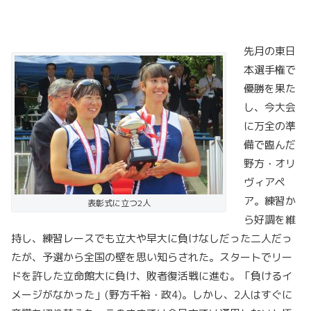
先月の東日
本選手権で
優勝を果た
し、今大会
に万全の準
備で臨んだ
野方・オリ
ヴィアペ
ア。練習か
表彰式に立つ2人
ら好調を維
持し、練習レースでも立大や早大に負けなしだった二人だっ
たが、予選から全国の壁を思い知らされた。スタートでリー
ドを許した立命館大に負け、敗者復活戦に進む。「負けるイ
メージがなかった」(野方千裕・政4)。しかし、2人はすぐに