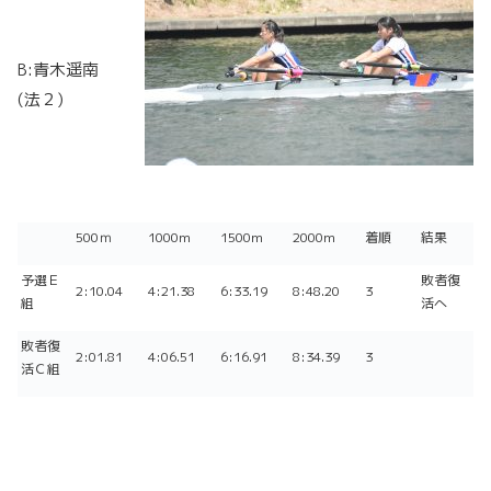
B:青木遥南
(法２)
500ｍ
1000m
1500m
2000m
着順
結果
予選Ｅ
敗者復
2:10.04
4:21.38
6:33.19
8:48.20
3
組
活へ
敗者復
2:01.81
4:06.51
6:16.91
8:34.39
3
活Ｃ組