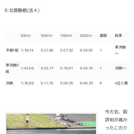
B:北原敬梧(法４)
500ｍ
1000ｍ
1500ｍ
2000ｍ
着順
結果
準決勝
予選F組
1:39.14
3:21.68
5:07.32
6:54.65
1
へ
準決勝D
1:42.09
3:25.77
5:10.01
6:54.74
1
決勝へ
組
決勝
1:35.89
3:17.70
5:00.35
6:40.33
4
4位入賞
今大会、前
評判が高か
ったこのク