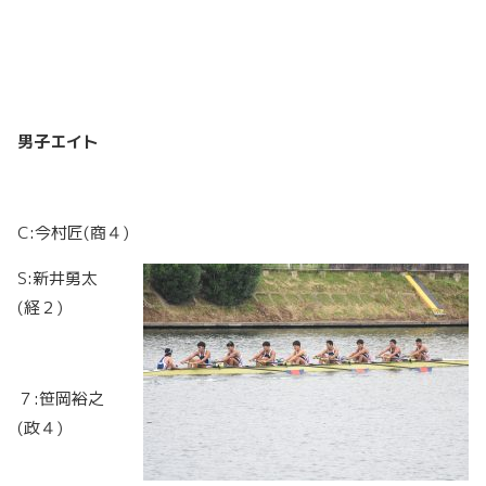
男子エイト
C:今村匠(商４)
S:新井勇太
(経２)
７:笹岡裕之
(政４)