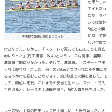
を果たした
エイトだっ
たが、タイ
ムでは全体
5位と決勝
に向けて難
準決勝で強豪と競り合うエイト
しい位置づ
けとなった。しかし、「スタートで死んでも出ることを徹底
的にやった」(内田優志・政４)というレースは見事に展開、
準決勝に期待がかかった。そして、準決勝。「スタートで出
られて終わり」だった。前半の750mでつけられた差を挽回す
るきっかけを掴むことができず、約3秒差で決勝を逃した。そ
して、順位決定戦。これまでの反省を生かし、スタートで先
手を取ると、レースの主導権を握り、5位入賞を勝ち取った。
レース後、主将の内田は大会を「悔しい」と振り返った。大