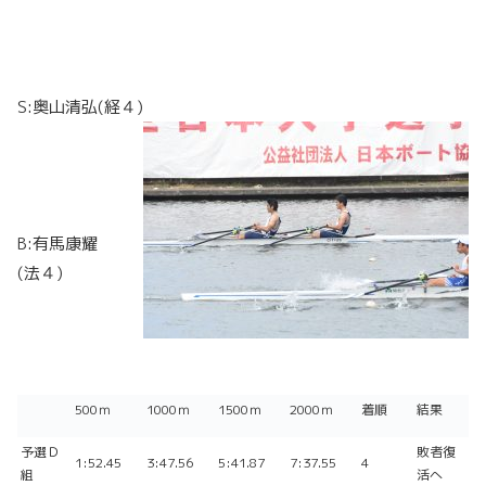
S:奥山清弘(経４)
B:有馬康耀
(法４)
500ｍ
1000ｍ
1500ｍ
2000ｍ
着順
結果
予選Ｄ
敗者復
1:52.45
3:47.56
5:41.87
7:37.55
4
組
活へ