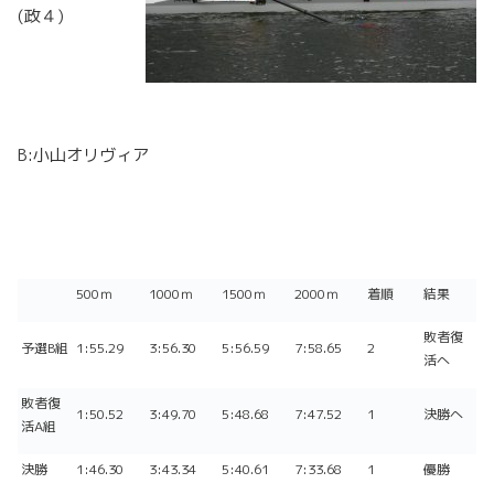
(政４)
B:小山オリヴィア
500ｍ
1000ｍ
1500ｍ
2000ｍ
着順
結果
敗者復
予選B組
1:55.29
3:56.30
5:56.59
7:58.65
2
活へ
敗者復
1:50.52
3:49.70
5:48.68
7:47.52
1
決勝へ
活A組
決勝
1:46.30
3:43.34
5:40.61
7:33.68
1
優勝