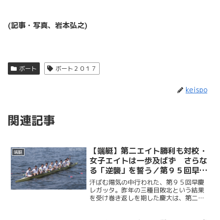
(記事・写真、岩本弘之)
ボート
ボート２０１７
keispo
関連記事
【端艇】第二エイト勝利も対校・
端艇
女子エイトは一歩及ばず さらな
る「逆襲」を誓う／第９５回早慶
レガッタ
汗ばむ陽気の中行われた、第９５回早慶
レガッタ。昨年の三種目敗北という結果
を受け巻き返しを期した慶大は、第二エ
イトで勝利を収めたものの、対校エイト
と女子エイトでは惜しくも敗れた。「逆