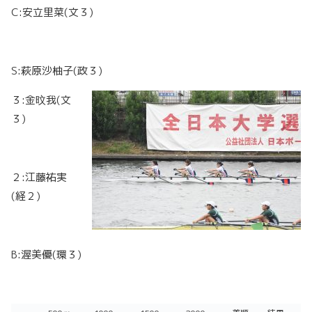
C:安立里菜(文３)
S:萩原沙柚子(政３)
３:金旼我(文
３)
２:江藤祐実
(経２)
B:渥美優(環３)