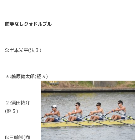
舵手なしクォドルプル
S:岸本光平(法３)
３:藤原健太郎(経３)
２:須田祐介
(経３)
B:三輪崇(商