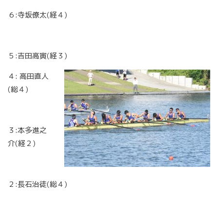
６:寺坂僚太(経４)
５:吉田高寅(経３)
４: 高田直人
(総４)
３:本多進之
介(経２)
２:長石治徒(総４)