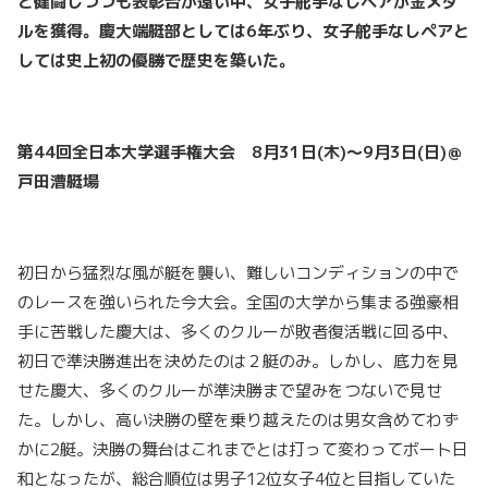
と健闘しつつも表彰台が遠い中、女子舵手なしペアが金メダ
ルを獲得。慶大端艇部としては6年ぶり、女子舵手なしペアと
しては史上初の優勝で歴史を築いた。
第44回全日本大学選手権大会 8月31日(木)～9月3日(日)＠
戸田漕艇場
初日から猛烈な風が艇を襲い、難しいコンディションの中で
のレースを強いられた今大会。全国の大学から集まる強豪相
手に苦戦した慶大は、多くのクルーが敗者復活戦に回る中、
初日で準決勝進出を決めたのは２艇のみ。しかし、底力を見
せた慶大、多くのクルーが準決勝まで望みをつないで見せ
た。しかし、高い決勝の壁を乗り越えたのは男女含めてわず
かに2艇。決勝の舞台はこれまでとは打って変わってボート日
和となったが、総合順位は男子12位女子4位と目指していた