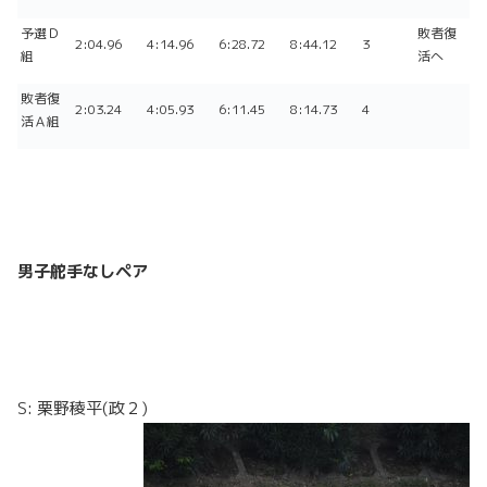
予選Ｄ
敗者復
2:04.96
4:14.96
6:28.72
8:44.12
3
組
活へ
敗者復
2:03.24
4:05.93
6:11.45
8:14.73
4
活Ａ組
男子舵手なしペア
S: 栗野稜平(政２)