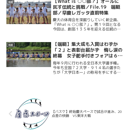
く荒れる悪条件の中、慶應義塾大学は懸
【What is ○○部？】オールに
端艇
命のレースを見せたが、最後...
託す伝統と挑戦／File.19 端艇
部／早慶レガッタ直前特集
慶大の体育会を深掘りしていく新企画、
「What is ○○部？」。第１９回となる
今回は、創部１３５年を迎える伝統の端
艇部に迫る。１８８９年に発足し、慶應
義塾體育會の中で４番目に長い歴史を誇
る同部。今年は「自ら進む」という意味
【端艇】集大成も入賞はわずか
端艇
を込めた「自進」...
「２」と表彰台届かず 悔し涙の
終幕 女子舵手付きフォアは６位
に輝く／第５１回全日本大学ロー
毎年９月に行われる全日本大学選手権。
イング選手権大会
今年も全国７２大学・９１４名の選手た
ちが「大学日本一」の称号を手にするべ
く熱戦を繰り広げる。ボートの花形種目
である男子エイトは、上級生の経験と下
級生の勢いの融合により勝負に挑み、５
大会連続入賞を記録。準決...
【バスケ】終始慶大ペースで試合が進み、20
点差の快勝 VS東洋大戦