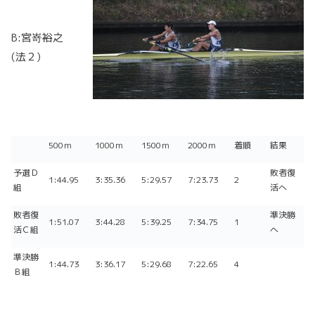
B:宮嵜裕之
(法２)
500ｍ
1000ｍ
1500ｍ
2000ｍ
着順
結果
予選Ｄ
敗者復
1:44.95
3:35.36
5:29.57
7:23.73
2
組
活へ
敗者復
準決勝
1:51.07
3:44.28
5:39.25
7:34.75
1
活Ｃ組
へ
準決勝
1:44.73
3:36.17
5:29.68
7:22.65
4
Ｂ組