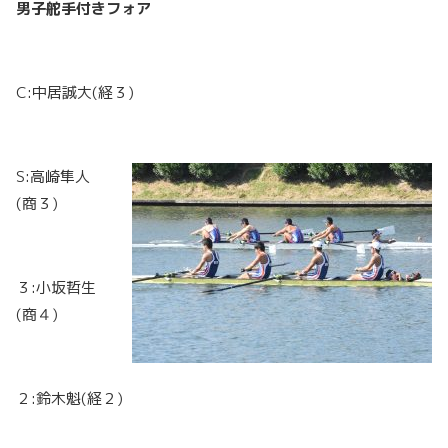
男子舵手付きフォア
C:中居誠大(経３)
S:高崎隼人
(商３)
３:小坂哲生
(商４)
２:鈴木魁(経２)