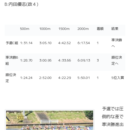
B:内田優志(政４)
500m
1000m
1500m
2000m
着順
結果
準決勝
予選C組
1:31.14
3:05.10
4:42.52
6:17.54
1
へ
準決勝B
順位決
1:28.70
3:00.95
4:33.66
6:09.13
3
組
定へ
順位決
1:24.24
2:52.00
4:22.29
5:50.01
1
5位入賞
定
予選では圧
倒的な差で
準決勝進出