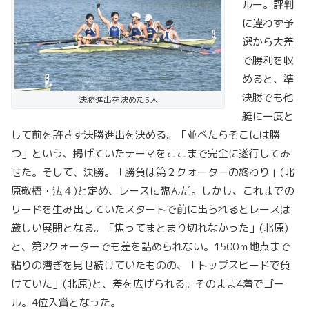
ルー。評判
に違わず予
選から大差
で勝利を収
めると、準
決勝でも他
決勝進出を決めた5人
艇に一度と
して前を許さず決勝進出を決める。「並べたらそこには勝
つ」という、掲げていたテーマをここまで完全に遂行してみ
せた。そして、決勝。「勝負は第２クォーターの終わり」(北
原敬梧・法４)と定め、レースに臨んだ。しかし、これまでの
リードを生み出していたスタートで前に出られるとレースは
厳しい展開となる。「焦ってまとまり切れなかった」(北原)
と、第2クォーターでも差を詰められない。1500ｍ地点まで
粘りの漕ぎを見せ続けていたものの、「トップスピードで負
けていた」(北原)と、差を広げられる。そのまま4着でゴー
ル。4位入賞となった。