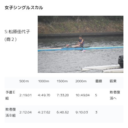
女子シングルスカル
S:松原佳代子
(商２)
500ｍ
1000m
1500m
2000m
着順
結果
予選Ｅ
敗者復
2:19.01
4:49.70
7:33.28
10:49.84
5
組
活へ
敗者復
2:12.04
4:27.62
6:48.62
9:10.03
3
活Ｂ組