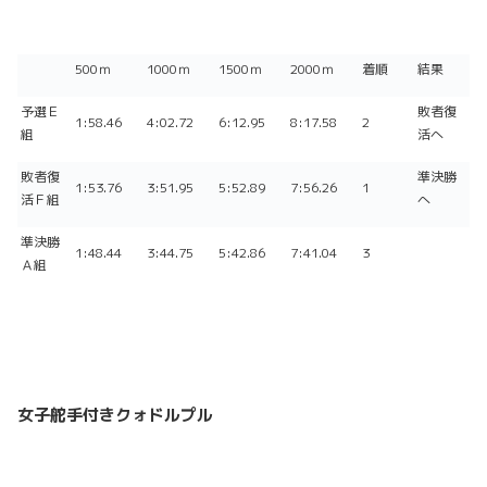
500ｍ
1000ｍ
1500ｍ
2000ｍ
着順
結果
予選Ｅ
敗者復
1:58.46
4:02.72
6:12.95
8:17.58
2
組
活へ
敗者復
準決勝
1:53.76
3:51.95
5:52.89
7:56.26
1
活Ｆ組
へ
準決勝
1:48.44
3:44.75
5:42.86
7:41.04
3
Ａ組
女子舵手付きクォドルプル