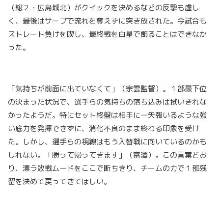
（総２・広島城北）がクイックを決めるなどの反撃も虚し
く、最後はサーブで流れを奪えずに突き放された。今試合も
ストレート負けを喫し、最終戦を白星で飾ることはできなか
った。
「気持ちが前面に出ていなくて」（宗雲監督）。１部最下位
の決まった状況で、選手らの気持ちの落ち込みは拭いきれな
かったようだ。特にセット終盤は相手に一矢報いるような強
い底力を発揮できずに、消化不良のまま終わる印象を受け
た。しかし、選手らの視線はもう入替戦に向いているのかも
しれない。「勝って帰ってきます」（富澤）。この言葉どお
り、漂う敗戦ムードをここで断ちきり、チームの力で１部残
留を決めて戻ってきてほしい。