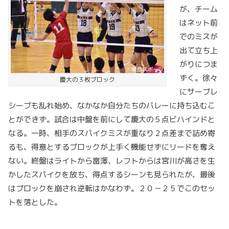
が、チーム
はネット前
でのミスが
出て立ち上
がりにつま
ずく。徐々
慶大の３枚ブロック
にサーブレ
シーブも乱れ始め、なかなか自分たちのバレーに持ち込むこ
とができず。試合は中盤を前にして慶大の５点ビハインドと
なる。一時、相手のスパイクミスが重なり２点差まで詰め寄
るも、得意とするブロックが上手く機能せずにリードを奪え
ない。終盤はライトから富澤、レフトからは宮川が高さを生
かしたスパイクを放ち、得点するシーンも見られたが、最後
はブロックを崩され逆転はかなわず。２０－２５でこのセッ
トを落とした。