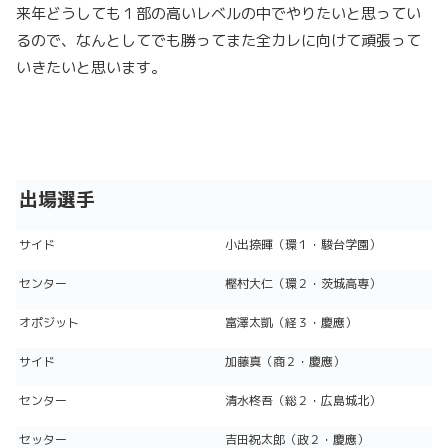
来年どうしても１部の高いレベルの中でやりたいと思ってい
るので、なんとしてでも勝ってまた全カレに向けて頑張って
いきたいと思います。
出場選手
サイド
小出捺暉（環１・駿台学園）
センター
樫村大仁（環２・茨城高専）
オポジット
富澤太凱（経３・慶應）
サイド
加藤真（商２・慶應）
センター
清水柊吾（総２・広島城北）
セッター
吉田祝太郎（政２・慶應）