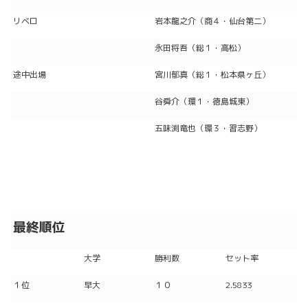
リベロ
岩本龍之介（商４・仙台第二）
永田将吾（総１・高松）
途中出場
宮川郁真（総１・松本県ヶ丘）
谷舜介（環１・徳島城東）
五味渕竜也（環３・習志野）
最終順位
大学
勝利数
セット率
１位
早大
１０
2.5833