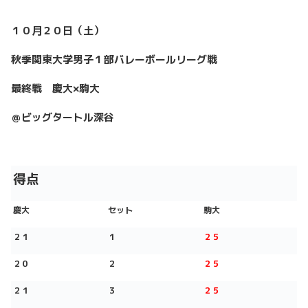
１０月２０日（土）
秋季関東大学男子１部バレーボールリーグ戦
最終戦 慶大×駒大
＠ビッグタートル深谷
得点
慶大
セット
駒大
２１
１
２５
２０
２
２５
２１
３
２５