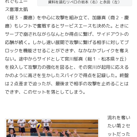
れでもエー
資料を読むリベロの岩本（右）と永田（左）
ス富澤太凱
（経３・慶應）を中心に攻撃を組み立て、加藤真（商２・慶
應）もレフトで奮戦するとサービスエースも決めた。ときに
サーブで崩されながらなんとか得点に繋げ、サイドアウトの
応酬が続く。しかし速い展開で攻撃に繋げる相手に対してブ
ロックを機能させることができず、なかなかブレイクを奪え
ない。途中からサイドとして宮川郁真（総１・松本県ヶ丘）
を投入して攻撃力の強化を図ると、その宮川が起用に応える
かのように高さを生かしたスパイクで得点を記録した。終盤
は２点差まで迫ったが、最後まで相手の攻撃を止めることは
できず、このセットを落としてしまう。
流れを奪い
たい第２セ
ットだった