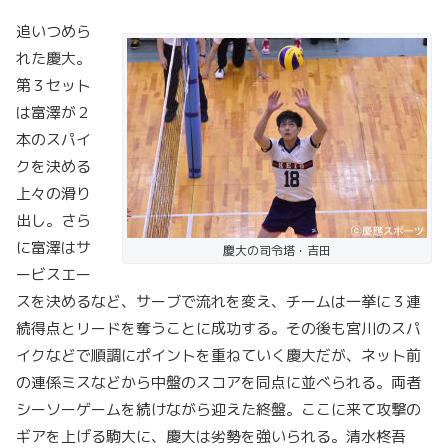
追いつめら
れた慶大。
第３セット
は富澤が２
本のスパイ
クを決める
上々の滑り
出し。さら
に富澤はサ
慶大の司令塔・吉田
ービスエー
スを決めるなど、サーブで流れを変え、チームは一挙に３連
続得点とリードを奪うことに成功する。その後も宮川のスパ
イクなどで順調にポイントを重ねていく慶大だが、ネット前
の連係ミスなどから中盤のスコアを同点に並べられる。両者
シーソーゲームを続けながら迎えた終盤。ここに来て攻撃の
ギアを上げる駒大に、慶大は劣勢を強いられる。清水柊吾