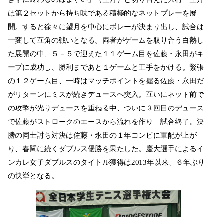
は第２セットから持ち味である積極的なネットプレーを展
開。すると徐々に望月を中心にボレーが決まり出し、試合は
一変して互角の戦いとなる。両者がゲームを取り合う白熱し
た展開の中、５－５で迎えた１１ゲーム目を佐藤・永田がキ
ープに成功し、勝利まであと１ゲームと王手をかける。緊張
の１２ゲーム目、一時はマッチポイントを握る佐藤・永田だ
がリターンにミスが続きデュースへ突入。互いにネット前で
の攻撃が光りデュースを重ねる中、ついに３回目のデュース
で佐藤がストロークのエースから流れを作り、試合終了。決
勝の同士討ち対決は佐藤・永田の１年コンビに軍配が上が
り、春関に続くダブルス優勝を果たした。慶大選手によるイ
ンカレ女子ダブルスのタイトル獲得は
2013
年以来、６年ぶり
の快挙となる。