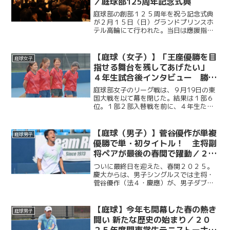
／庭球部125周年記念式典
庭球部の創部１２５周年を祝う記念式典
が２月１５日（日）グランドプリンスホ
テル高輪にて行われた。当日は應援指導
部をはじめ、庭球部OBの伊藤公平塾長な
ど多くのOB、OGや慶大関係者が集ま
り、慶大庭球部の映えある実績と輝かし
【庭球（女子）】「王座優勝を目
庭球女子
い未来を象徴するような...
指せる舞台を残してあげたい」
４年生試合後インタビュー 勝利
掴めず１部６位で入替戦へ／関東
庭球部女子のリーグ戦は、９月19日の東
大学テニスリーグ1部vs東国大
国大戦を以て幕を閉じた。結果は１部６
位。１部２部入替戦を前に、４年生たち
は何を思うのか。リーグ戦を戦い終え、
入替戦を控える彼女たちの想いに迫る。
今回は女子部４年生である、主将・大橋
【庭球（男子）】菅谷優作が単複
庭球男子
麗美華選手（総４・光明...
優勝で単・初タイトル！ 主将副
将ペアが最後の春関で躍動／２０
２５年関東学生テニストーナメン
ついに最終日を迎えた、春関２０２５。
ト大会（春関）
慶大からは、男子シングルスでは主将・
菅谷優作（法４・慶應）が、男子ダブル
スは菅谷優作（主将）・有本響（副将／
総４・慶應）ペアが決勝に駒を進めた。
シングルス決勝は、菅谷の１セットダウ
【庭球】今年も開幕した春の熱き
庭球男子
ンからスタート。それでも...
闘い 新たな歴史の始まり／２０
２５年度関東学生テニストーナメ