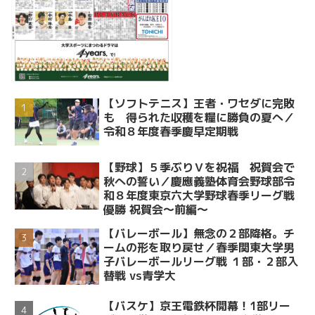
【ソフトテニス】王者・ワセダに完敗
も 得られた収穫を糧に勝負の夏へ／
令和８年度春季慶早定期戦
【野球】５季ぶりＶを祝福 祝賀会で
秋への誓い／慶應義塾体育会野球部令
和８年度東京六大学野球春季リーグ戦
優勝 祝賀会～前編～
【バレーボール】無念の２部降格。チ
ームの形を取り戻せ／春季関東大学男
子バレーボールリーグ戦 １部・２部入
替戦 vs青学大
【バスケ】京王電鉄杯開幕！1部リー