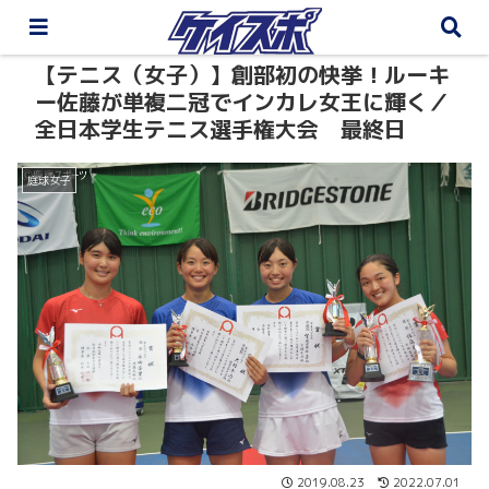
【テニス（女子）】創部初の快挙！ルーキ
ー佐藤が単複二冠でインカレ女王に輝く／
全日本学生テニス選手権大会 最終日
庭球女子
2019.08.23
2022.07.01