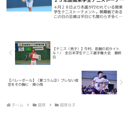
ント
４月２８日より本選が行われている関東
学生テニストーナメント。開幕戦である
この日の会場は平日にも関わらず多くの
選手や観客であふれかえっていた。朝か
ら空は厚い雨雲に覆われ若干の涼しさを
感じさせるも、そんな天気とは対照的に
熱気と歓喜にあふれる有明...
【テニス（男子）】今村、悲願の初タイト
ル！/ 全日本学生テニス選手権大会 最終
日
【バレーボール】〈夏コラム②〉ブレない信
念をその胸に・降小雨
ホーム
庭球
庭球女子