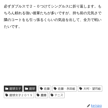
必ずダブルスで２－０つけてシングルスに折り返します。も
ちろん頼れる強い後輩たちが多いですが、持ち前の元気さで
隣のコートをも引っ張るくらいの気迫を出して、全力で戦い
たいです。
庭球女子
庭球
佐藤
佐藤・永田組
大村・望月組
庭球女子２０１９
慶應
テニス
keispo