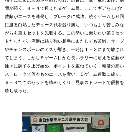
相手に佐藤は決め球を封じられ、試合は一進一退の歯痒い展
開が続く。４－４で迎えた９ゲーム目、ここでギアを上げた
佐藤がエースを連発し、ブレークに成功。続くゲームも６回
に渡る白熱したデュース戦を競り勝ち、いつもより苦しみな
がらも第１セットを先取する。この勢いに乗りたい第２セッ
トだったが、序盤は粘り強い相手にまたしても苦戦。サーブ
やチャンスボールのミスが響き、一時は１－３にまで離され
てしまう。しかし５ゲーム目から長いラリーに耐える佐藤が
徐々に調子を上げ始め、ポイントを重ねていく。精度の高い
ストロークで何本ものエースを奪い、５ゲーム連取に成功。
６－３でこのセットを締めくくり、見事ストレートで優勝を
勝ち取った。