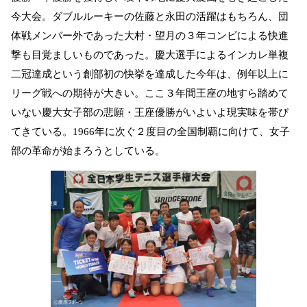
今大会。ダブルルーキーの佐藤と永田の活躍はもちろん、団
体戦メンバー外であった大村・望月の３年コンビによる快進
撃も目覚ましいものであった。慶大選手によるインカレ単複
二冠達成という創部初の快挙を達成した今年は、例年以上に
リーグ戦への期待が大きい。ここ３年間王座の地すら踏めて
いない慶大女子部の悲願・王座優勝がいよいよ現実味を帯び
てきている。
1966
年に次ぐ２度目の全国制覇に向けて、女子
部の革命が始まろうとしている。