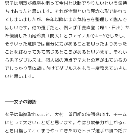
男子は羽澤が優勝を狙って今村と決勝でやりたいという気持
ちはあったと思います。それが痙攣という残念な形で終わっ
てしまいましたが、来年以降にまた気持ちを整理して臨んで
ほしいです。他の選手だと、例えば甲斐直登（環4・日出）が
準優勝した山尾玲貴（関大）とファイナルで4－6でしたし、
そういった意味では自分に力があることを思ったよりあった
ことを終わってみて感じるところがあると思います。それか
ら男子ダブルスは、個人戦の時点で早大との差が出ているの
でしっかり団体戦に向けてダブルスをもう一度整えていきた
いと思います。
――女子の総括
女子は単複取れたこと、大村・望月組の決勝進出は、チーム
にとって大きいことだと思います。やはり競争力が上がるこ
とを目指してここまでやってきたのでトップ選手が勝つだけ