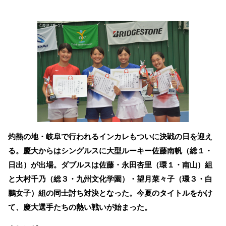
灼熱の地・岐阜で行われるインカレもついに決戦の日を迎え
る。慶大からはシングルスに大型ルーキー佐藤南帆（総１・
日出）が出場。ダブルスは佐藤・永田杏里（環１・南山）組
と大村千乃（総３・九州文化学園）・望月菜々子（環３・白
鵬女子）組の同士討ち対決となった。今夏のタイトルをかけ
て、慶大選手たちの熱い戦いが始まった。