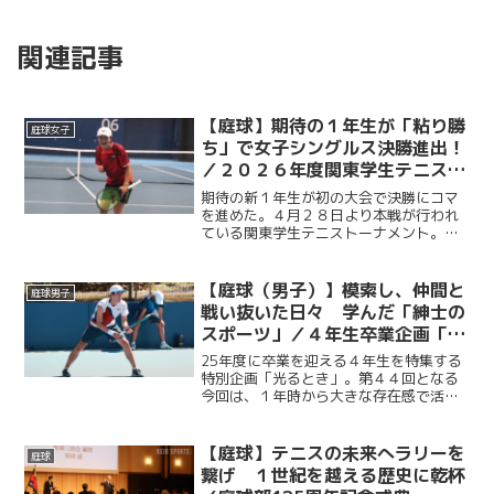
関連記事
【庭球】期待の１年生が「粘り勝
庭球女子
ち」で女子シングルス決勝進出！
／２０２６年度関東学生テニスト
ーナメント
期待の新１年生が初の大会で決勝にコマ
を進めた。４月２８日より本戦が行われ
ている関東学生テニストーナメント。大
会８日目となる５月４日、最高気温２６
度と、ゴールデンウイークとは思えぬ暑
さに加え最大１０メートルの強風が吹い
【庭球（男子）】模索し、仲間と
庭球男子
たこの日、内藤悠香（総政...
戦い抜いた日々 学んだ「紳士の
スポーツ」／４年生卒業企画「光
るとき」 No.44・菅谷優作
25年度に卒業を迎える４年生を特集する
特別企画「光るとき」。第４４回となる
今回は、１年時から大きな存在感で活躍
し続けた菅谷優作（法４・慶應）。その
活躍の裏にある葛藤と努力。引退した今
だからこそ語れるその思いに迫る。
【庭球】テニスの未来へラリーを
庭球
繋げ １世紀を越える歴史に乾杯