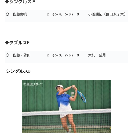
◆シングルスＦ
〇
佐藤南帆
2 {6-4、6-3} 0
小池颯紀（園田女子大）
◆ダブルスF
〇 佐藤・永田
2 {6-0、7-5} 0
大村・望月
シングルスF