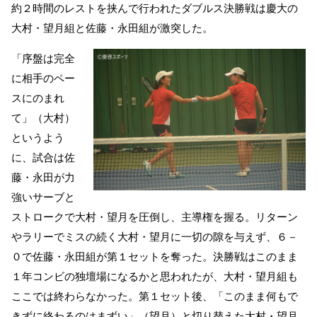
約２時間のレストを挟んで行われたダブルス決勝戦は慶大の
大村・望月組と佐藤・永田組が激突した。
「序盤は完全
に相手のペー
スにのまれ
て」（大村）
というよう
に、試合は佐
藤・永田が力
強いサーブと
ストロークで大村・望月を圧倒し、主導権を握る。リターン
やラリーでミスの続く大村・望月に一切の隙を与えず、６－
０で佐藤・永田組が第１セットを奪った。決勝戦はこのまま
１年コンビの独壇場になるかと思われたが、大村・望月組も
ここでは終わらなかった。第１セット後、「このまま何もで
きずに終わるのはまずい」（望月）と切り替えた大村・望月