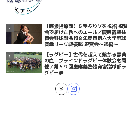
【應援指導部】５季ぶりＶを祝福 祝賀
会で届けた秋へのエール／慶應義塾体
育会野球部令和８年度東京六大学野球
春季リーグ戦優勝 祝賀会～後編～
【ラグビー】世代を超えて繋がる黒黄
の血 ブラインドラグビー体験会も開
催／第５９回慶應義塾體育會蹴球部ラ
グビー祭