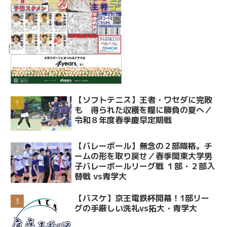
【ソフトテニス】王者・ワセダに完敗
も 得られた収穫を糧に勝負の夏へ／
令和８年度春季慶早定期戦
【バレーボール】無念の２部降格。チ
ームの形を取り戻せ／春季関東大学男
子バレーボールリーグ戦 １部・２部入
替戦 vs青学大
【バスケ】京王電鉄杯開幕！1部リー
グの手厳しい洗礼vs拓大・青学大