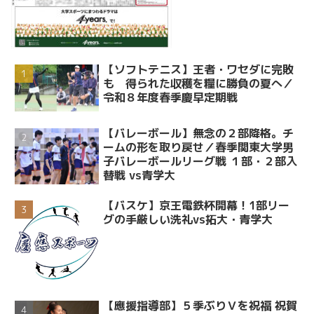
【ソフトテニス】王者・ワセダに完敗
も 得られた収穫を糧に勝負の夏へ／
令和８年度春季慶早定期戦
【バレーボール】無念の２部降格。チ
ームの形を取り戻せ／春季関東大学男
子バレーボールリーグ戦 １部・２部入
替戦 vs青学大
【バスケ】京王電鉄杯開幕！1部リー
グの手厳しい洗礼vs拓大・青学大
【應援指導部】５季ぶりＶを祝福 祝賀