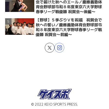
会で届けた秋へのエール／慶應義塾体
育会野球部令和８年度東京六大学野球
春季リーグ戦優勝 祝賀会～後編～
【野球】５季ぶりＶを祝福 祝賀会で
秋への誓い／慶應義塾体育会野球部令
和８年度東京六大学野球春季リーグ戦
優勝 祝賀会～前編～
© 2022 KEIO SPORTS PRESS.