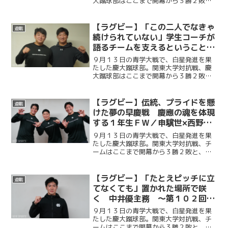
大蹴球部はここまで開幕から３勝２敗
と、掲げる目標「日本一」へ向けて歩み
を進めている。 この先には、名だたる
強豪校が立ちはだかる。そして１１月２
【ラグビー】「この二人でなきゃ
連載
３日、聖地・秩父宮ラグビー...
続けられていない」学生コーチが
語るチームを支えるということ／
藤田祥平×安田雄翔対談〜第１０
９月１３日の青学大戦で、白星発進を果
２回早慶戦前インタビュー〜
たした慶大蹴球部。関東大学対抗戦、慶
大蹴球部はここまで開幕から３勝２敗
と、掲げる目標「日本一」へ向けて歩み
を進めている。 この先には、名だたる
強豪校が立ちはだかる。そして１１月２
【ラグビー】伝統、プライドを懸
連載
３日、聖地・秩父宮ラグビー...
けた夢の早慶戦 慶應の魂を体現
する１年生ＦＷ／申驥世×西野誠
一朗×山﨑太雅対談〜第１０２回
９月１３日の青学大戦で、白星発進を果
早慶戦前インタビュー〜
たした慶大蹴球部。関東大学対抗戦、チ
ームはここまで開幕から３勝２敗と、掲
げる目標「日本一」へ向けて歩みを進め
ている。 この先には、名だたる強豪校
が立ちはだかる。そして１１月２３日、
【ラグビー】「たとえピッチに立
連載
聖地・秩父宮ラグビー場で...
てなくても」置かれた場所で咲
く 中井優主務 〜第１０２回早
慶戦前インタビュー〜
９月１３日の青学大戦で、白星発進を果
たした慶大蹴球部。関東大学対抗戦、チ
ームはここまで開幕から３勝２敗と、掲