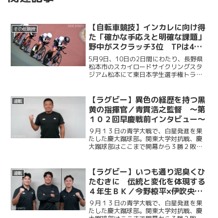
【自転車競技】インカレに向け得
その他競技
た「確かな手応えと明確な課題」
野中がスクラッチ3位 TPは4位
に食い込む／東日本学生選手権ト
5月9日、10日の2日間にわたり、長野県
ラック競技大会
松本市のスカイロードサイクリングスタ
ジアム松本にて東日本学生選手権トラッ
ク競技大会が開催された。慶大自転車競
技部からは計8名の選手が出場し、各競技
で熱戦を繰り広げた。大会1日目は個人種
【ラグビー】異色の経歴を持つ黒
連載
目で各選手が課題...
黄の指揮官／青貫浩之監督 ～第
１０２回早慶戦前インタビュー～
９月１３日の青学大戦で、白星発進を果
たした慶大蹴球部。関東大学対抗戦、慶
大蹴球部はここまで開幕から３勝２敗
と、掲げる目標「日本一」へ向けて歩み
を進めている。 この先には、名だたる
強豪校が立ちはだかる。そして１１月２
【ラグビー】いつも通り泥臭くひ
連載
３日、聖地・秩父宮ラグビー...
たむきに 伝統と変化を体現する
４年生ＢＫ／今野椋平×伊吹央×
小舘太進対談〜第１０２回早慶戦
９月１３日の青学大戦で、白星発進を果
前インタビュー〜
たした慶大蹴球部。関東大学対抗戦、慶