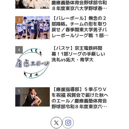
慶應義塾体育会野球部令和
８年度東京六大学野球春季
リーグ戦優勝 祝賀会～前編
【バレーボール】無念の２
～
部降格。チームの形を取り
戻せ／春季関東大学男子バ
レーボールリーグ戦 １部・
２部入替戦 vs青学大
【バスケ】京王電鉄杯開
幕！1部リーグの手厳しい
洗礼vs拓大・青学大
【應援指導部】５季ぶりＶ
を祝福 祝賀会で届けた秋へ
のエール／慶應義塾体育会
野球部令和８年度東京六大
学野球春季リーグ戦優勝 祝
賀会～後編～