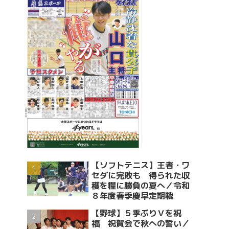
【ソフトテニス】王者・ワ
セダに完敗も 得られた収
穫を糧に勝負の夏へ／令和
８年度春季慶早定期戦
【野球】５季ぶりＶを祝
福 祝賀会で秋への誓い／