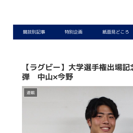
競技別記事
特別企画
紙面見どころ
【ラグビー】大学選手権出場記念
弾 中山×今野
連載