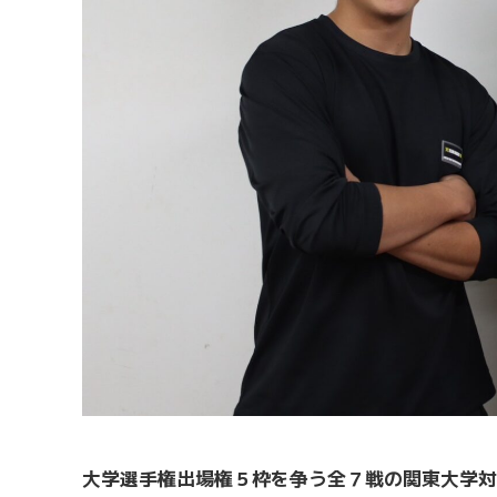
大学選手権出場権５枠を争う全７戦の関東大学対