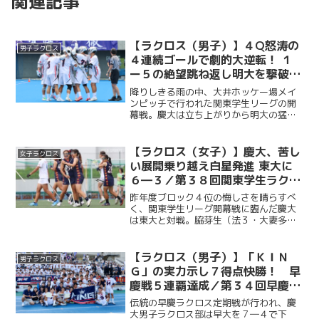
関連記事
【ラクロス（男子）】４Q怒涛の
男子ラクロス
４連続ゴールで劇的大逆転！ １
ー５の絶望跳ね返し明大を撃破／
第38回関東学生ラクロスリー
降りしきる雨の中、大井ホッケー場メイ
グ 第一回戦vs明大
ンピッチで行われた関東学生リーグの開
幕戦。慶大は立ち上がりから明大の猛攻
を受ける。G・間下俊（経３・慶應）のセ
ーブやDF陣の粘りで防戦に回る展開とな
ったが、一瞬の隙から失点を重ね０ー３
【ラクロス（女子）】慶大、苦し
女子ラクロス
で第１Qを終える。続...
い展開乗り越え白星発進 東大に
６―３／第３８回関東学生ラクロ
スリーグ第１戦vs東大
昨年度ブロック４位の悔しさを晴らすべ
く、関東学生リーグ開幕戦に臨んだ慶大
は東大と対戦。脇芽生（法３・大妻多
摩）のゴールで先制すると、井口穂（総
３・日本大学）、宮原紫乃（法２・慶應
女子）も続き、前半を３―１で折り返
【ラクロス（男子）】「ＫＩＮ
男子ラクロス
す。後半には一時３―３の同点...
Ｇ」の実力示し７得点快勝！ 早
慶戦５連覇達成／第３４回早慶ラ
クロス定期戦
伝統の早慶ラクロス定期戦が行われ、慶
大男子ラクロス部は早大を７―４で下