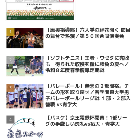
【應援指導部】六大学の絆花開く 節目
の舞台で熱演／第５０回合同演奏会
【ソフトテニス】王者・ワセダに完敗
も 得られた収穫を糧に勝負の夏へ／
令和８年度春季慶早定期戦
【バレーボール】無念の２部降格。チ
ームの形を取り戻せ／春季関東大学男
子バレーボールリーグ戦 １部・２部入
替戦 vs青学大
【バスケ】京王電鉄杯開幕！1部リー
グの手厳しい洗礼vs拓大・青学大