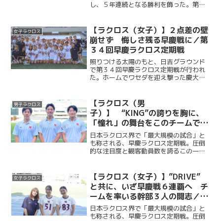
し、５年連続となる勝利を飾った。第１Q
からOMF・橋山隼人（商３・慶應）、
AT・福田天真（法４・國學院久我山）ら
のゴールでリードを奪うと、MF・福田崇
【ラクロス（女子）】２点差の壁
女子ラクロス
斗（商３・本郷）や主...
崩せず 悔しさ残る早慶戦に／第
３４回早慶ラクロス定期戦
照りつける太陽のもと、日吉グラウンド
で第３４回早慶ラクロス定期戦が行われ
た。ホームでワセダを迎え撃った慶大
は、２点ビハインドを２度背負いながら
も、重村百香（総４・学習院女子）、宮
原紫乃（法２・慶應女子）の得点で粘り
【ラクロス（男
男子ラクロス
強く追いつき、第３Q終了時...
子）】 “KING”の誇りを胸に、
「憧れ」の舞台をこのチームで
／早慶戦直前特集④ 峰岸諒×福
日本ラクロス界で「最大規模の試合」と
田天真×山崎将英 （主将・副将
も称される、早慶ラクロス定期戦。圧倒
的な注目度と観客動員数を誇るこの一戦
対談）
には、早慶の関係者に限らず、多くのラ
クロッサーが日吉陸上競技場へ足を運
ぶ。“KING”をスローガンに掲げ、早慶戦
【ラクロス（女子）】”DRIVE”
女子ラクロス
５連覇を目指して戦う...
と共に、いざ早慶戦６連覇へ チ
ームを率いる幹部３人の闘志／早
慶戦直前特集③ 矢嶋千穂×松岡
日本ラクロス界で「最大規模の試合」と
楓恋×西遥香 （主将・副将・主
も称される、早慶ラクロス定期戦。圧倒