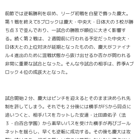
前節では逆転勝利を収め、リーグ初戦を白星で飾った慶大。
第１戦を終えてBブロックは慶大・中央大・日体大の３校が勝
ち点３で並んでおり、一試合の勝敗が順位に大きく影響す
る。続く第２戦は、２週間前に行われる予定だった中央大・
日体大との上位対決が延期となったものの、慶大がファイナ
ル４進出のために混戦状態から抜け出せるか否かが問われる
非常に重要な試合となった。そんな今試合の相手は、昨季Aブ
ロック４位の成蹊大となった。
試合開始２分、慶大はピンチを迎えるとそのまま決められ先
制を許してしまう。それでも２分後には横手がFSから同点に
追いつくと、相手パスをカットした安達・辻田直佑子（法
３・白百合学園）から素早いパスを受けた横手が再びゴール
ネットを揺らし、早くも逆転に成功する。その後も慶大は攻