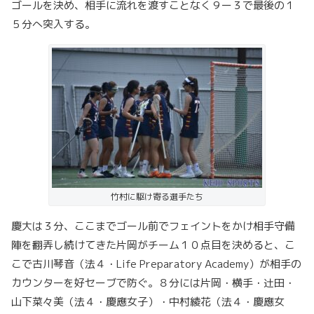
ゴールを決め、相手に流れを渡すことなく９ー３で最後の１
５分へ突入する。
竹村に駆け寄る選手たち
慶大は３分、ここまでゴール前でフェイントをかけ相手守備
陣を翻弄し続けてきた片岡がチーム１０点目を決めると、こ
こで
古川琴音（法４・Life Preparatory Academy）
が相手の
カウンターを好セーブで防ぐ。８分には片岡・横手・辻田・
山下菜々美（法４・慶應女子）・中村綾花（法４・慶應女