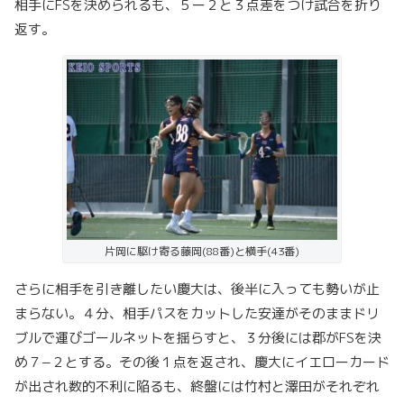
相手にFSを決められるも、５ー２と３点差をつけ試合を折り
返す。
片岡に駆け寄る藤岡(88番)と横手(43番)
さらに相手を引き離したい慶大は、後半に入っても勢いが止
まらない。４分、相手パスをカットした安達がそのままドリ
ブルで運びゴールネットを揺らすと、３分後には郡がFSを決
め７−２とする。その後１点を返され、慶大にイエローカード
が出され数的不利に陥るも、終盤には竹村と澤田がそれぞれ