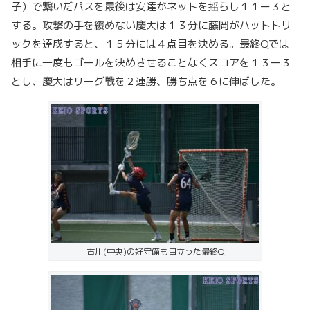
子）で繋いだパスを最後は安達がネットを揺らし１１ー３と
する。攻撃の手を緩めない慶大は１３分に藤岡がハットトリ
ックを達成すると、１５分には４点目を決める。最終Qでは
相手に一度もゴールを決めさせることなくスコアを１３ー３
とし、慶大はリーグ戦を２連勝、勝ち点を６に伸ばした。
古川(中央)の好守備も目立った最終Q