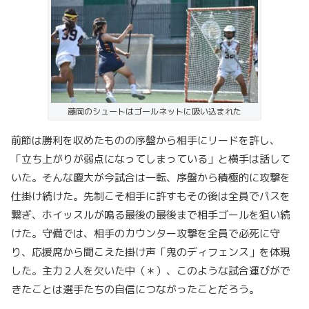
藤岡のシュートはゴールネットに吸い込まれた
前節は勝利を収めたものの序盤から相手にリードを許し、
「立ち上がりが弱点になってしまっている」と横手は話して
いた。そんな慶大が今試合は一転、序盤から積極的に攻撃を
仕掛け続けた。先制こそ相手に許すもその後は全員でパスを
繋ぎ、ホイッスルが鳴る最後の最後まで相手ゴールを狙い続
けた。守備では、相手のカウンター攻撃を全員で必死に守
り、応援席から聞こえた掛け声「鬼のディフェンス」を体現
した。主力２人を欠いた中（＊）、このような試合運びがで
きたことは選手たちの自信につながったことだろう。