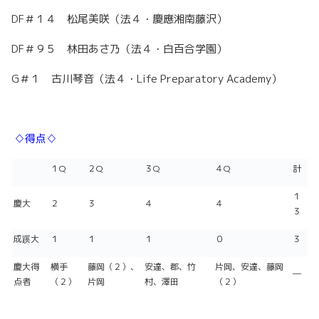
DF＃１４ 松尾美咲（法４・慶應湘南藤沢）
DF＃９５ 林田あさ乃（法４・白百合学園）
G＃１ 古川琴音（法４・Life Preparatory Academy）
♢得点♢
１Q
２Q
３Q
４Q
計
１
慶大
２
３
４
４
３
成蹊大
１
１
１
０
３
慶大得
横手
藤岡（２）、
安達、郡、竹
片岡、安達、藤岡
―
点者
（２）
片岡
村、澤田
（２）