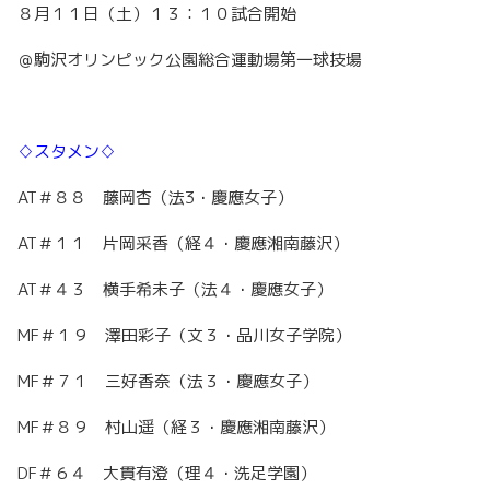
８月１１日（土）１３：１０試合開始
＠駒沢オリンピック公園総合運動場第一球技場
♢スタメン♢
AT＃８８ 藤岡杏（法3・慶應女子）
AT＃１１ 片岡采香（経４・慶應湘南藤沢）
AT＃４３ 横手希未子（法４・慶應女子）
MF＃１９ 澤田彩子（文３・品川女子学院）
MF＃７１ 三好香奈（法３・慶應女子）
MF＃８９ 村山遥（経３・慶應湘南藤沢）
DF＃６４ 大貫有澄（理４・洗足学園）