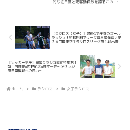
的な注目度と観客動員数を誇るこの一戦
務対談）
には、早慶の関係者に限らず、多くのラ
クロッサーが日吉陸上競技場へ足を運
ぶ。“DRIVE”をスローガンに掲げ、早慶戦
６連覇を目指して戦...
【ラクロス（女子）】最終Qで圧巻のゴール
ラッシュ！逆転勝利でリーグ戦白星発進／第
３６回関東学生ラクロスリーグ第１戦vs青学
大
【ソッカー男子】早慶クラシコ直前特集第１
弾！内藤豪×西野純太×藤平一寿〜DF３人が
語る早慶戦への思い〜
ホーム
ラクロス
女子ラクロス