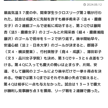
2024.08.12
最高気温３７度の中、関東学生ラクロスリーグ第２戦が行わ
れた。試合は成蹊大に先制を許すも横手希未子（法４・慶應
女子）の２連続ゴールで逆転に成功すると、第２Qでは藤岡
杏（法3
・慶應女子）の２ゴールと片岡采香（経４・慶應湘南
藤沢）のゴールで前半を５ー２で折り返す。後半開始早々、
安達心結（法２・日本大学）
のゴールが決まると、郡璃子
（文４・横浜雙葉）、竹村美智子（商４・成蹊）、澤田彩子
（文３・品川女子学院）も決め、第３Qで９−３と６点差をつ
ける。第４Qに入っても慶大の勢いは止まらず、片岡、安
達、そして藤岡の２ゴールにより後半だけで一挙８得点を決
める。守備では第３Qまではそれぞれ最小失点で抑えると、
第４Qは相手に一点も与えなかった。試合は１３ー３で慶大
が勝利し見事勝ち点３を獲得、リーグ戦を２連勝で飾った。