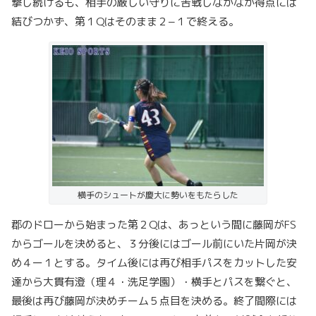
撃し続けるも、相手の厳しい守りに苦戦しなかなか得点には
結びつかず、第１Qはそのまま２−１で終える。
横手のシュートが慶大に勢いをもたらした
郡のドローから始まった第２Qは、あっという間に藤岡がFS
からゴールを決めると、３分後にはゴール前にいた片岡が決
め４ー１とする。タイム後には再び相手パスをカットした安
達から大貫有澄（理４・洗足学園）・横手とパスを繋ぐと、
最後は再び藤岡が決めチーム５点目を決める。終了間際には