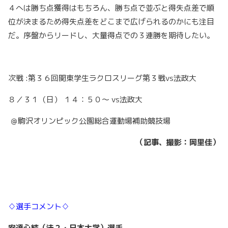
４へは勝ち点獲得はもちろん、勝ち点で並ぶと得失点差で順
位が決まるため得失点差をどこまで広げられるのかにも注目
だ。序盤からリードし、大量得点での３連勝を期待したい。
次戦 :第３６回関東学生ラクロスリーグ第３戦vs法政大
８／３１（日） １４：５０～ vs法政大
＠
駒沢オリンピック公園総合運動場補助競技場
（記事、撮影：岡里佳）
♢選手コメント♢
安達心結（法２・日本大学）
選手