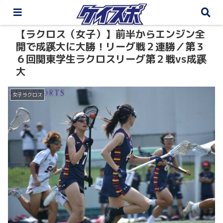
【ラクロス（女子）】前半からエンジン全
開で成蹊大に大勝！リーグ戦２連勝／第３
６回関東学生ラクロスリーグ第２戦vs成蹊
大
女子ラクロス