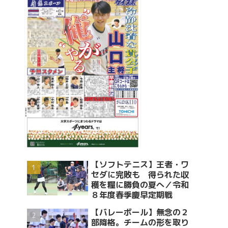
【ソフトテニス】王者・ワ
セダに完敗も 得られた収
穫を糧に勝負の夏へ／令和
８年度春季慶早定期戦
【バレーボール】無念の２
部降格。チームの形を取り