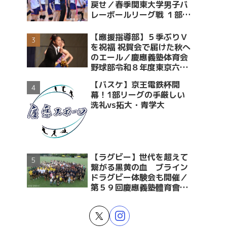
戻せ／春季関東大学男子バ
レーボールリーグ戦 １部・
２部入替戦 vs青学大
【應援指導部】５季ぶりＶ
を祝福 祝賀会で届けた秋へ
のエール／慶應義塾体育会
野球部令和８年度東京六大
学野球春季リーグ戦優勝 祝
【バスケ】京王電鉄杯開
賀会～後編～
幕！1部リーグの手厳しい
洗礼vs拓大・青学大
【ラグビー】世代を超えて
繋がる黒黄の血 ブライン
ドラグビー体験会も開催／
第５９回慶應義塾體育會蹴
球部ラグビー祭