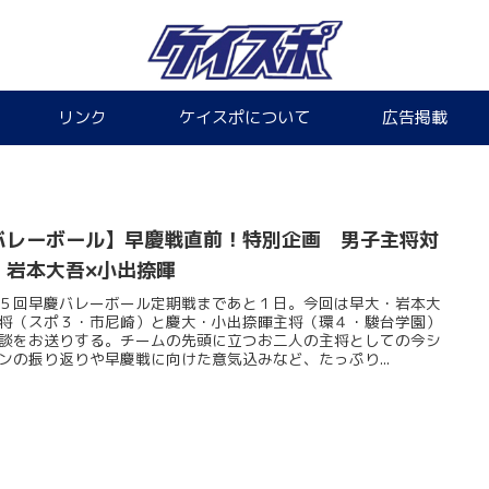
リンク
ケイスポについて
広告掲載
バレーボール】早慶戦直前！特別企画 男子主将対
 岩本大吾×小出捺暉
５回早慶バレーボール定期戦まであと１日。今回は早大・岩本大
将（スポ３・市尼崎）と慶大・小出捺暉主将（環４・駿台学園）
談をお送りする。チームの先頭に立つお二人の主将としての今シ
ンの振り返りや早慶戦に向けた意気込みなど、たっぷり...