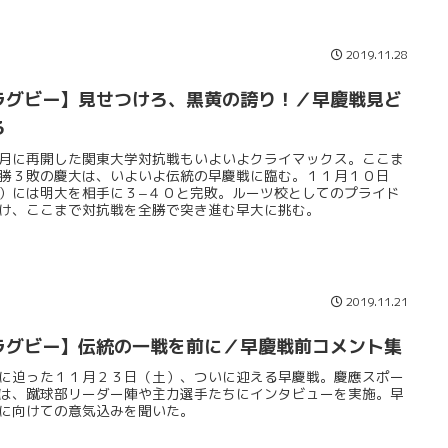
2019.11.28
ラグビー】見せつけろ、黒黄の誇り！／早慶戦見ど
ろ
月に再開した関東大学対抗戦もいよいよクライマックス。ここま
勝３敗の慶大は、いよいよ伝統の早慶戦に臨む。１１月１０日
）には明大を相手に３−４０と完敗。ルーツ校としてのプライド
け、ここまで対抗戦を全勝で突き進む早大に挑む。
2019.11.21
ラグビー】伝統の一戦を前に／早慶戦前コメント集
に迫った１１月２３日（土）、ついに迎える早慶戦。慶應スポー
は、蹴球部リーダー陣や主力選手たちにインタビューを実施。早
に向けての意気込みを聞いた。