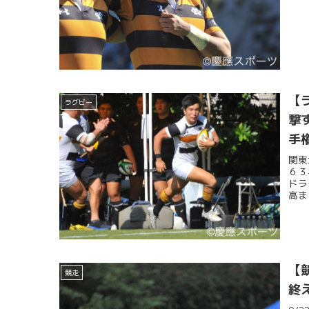
【
ラグビー
撃
手
関東
６３
ドラ
高ま
【
競走
終