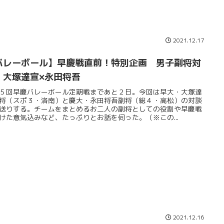
2021.12.17
バレーボール】早慶戦直前！特別企画 男子副将対
 大塚達宣×永田将吾
５回早慶バレーボール定期戦まであと２日。今回は早大・大塚達
将（スポ３・洛南）と慶大・永田将吾副将（総４・高松）の対談
送りする。チームをまとめるお二人の副将としての役割や早慶戦
けた意気込みなど、たっぷりとお話を伺った。（※この...
2021.12.16