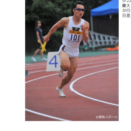
9/
慶大
が行
日差