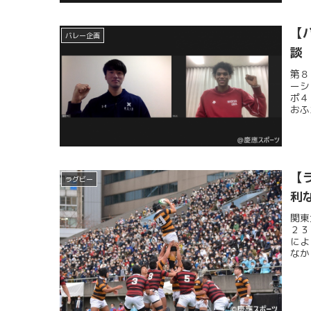
【
バレー企画
談
第８
ーシ
ポ４
おふ
【
ラグビー
利
関東
２３
によ
なか