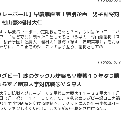
2020.12.18
バレーボール】早慶戦直前！特別企画 男子副将対
 村山豪×樫村大仁
４回早慶バレーボール定期戦まであと２日。今回はかつてユニバ
アードなどで共に戦ったこともあるという早大・村山豪副将（ス
・駿台学園）と慶大・樫村大仁副将（環４・茨城高専）。そんな
たりに、ここまでのシーズンの振り返り、副将としての...
2020.12.16
ラグビー】魂のタックル炸裂も早慶戦１０年ぶり勝
ならず／関東大学対抗戦⑥ＶＳ早大
大学対抗戦Ａグループ ＶＳ早稲田大慶大１１－２２早大１１月
日（月・祝） １４：００Ｋ．Ｏ．＠秩父宮ラグビー場コロナ禍
り１席ずつ間隔を空ける規制で、チケット購入が出来ず観戦なら
ったファンも多くいるも、この伝統の一戦を見届けるた...