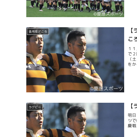
【
各号見どころ
こ
１１
で２
（土
をか
【
ラグビー
明日
ツで
慶戦