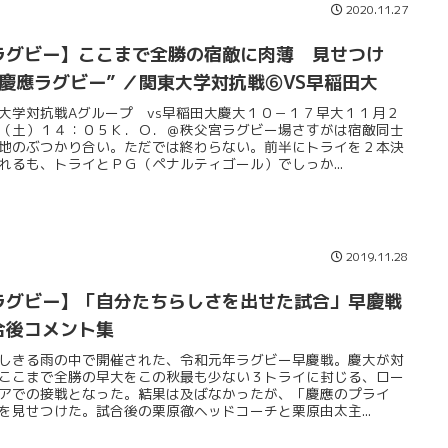
2020.11.27
ラグビー】ここまで全勝の宿敵に肉薄 見せつけ
“慶應ラグビー” ／関東大学対抗戦⑥VS早稲田大
大学対抗戦Aグループ vs早稲田大慶大１０－１７早大１１月２
（土）１４：０５Ｋ．Ｏ．＠秩父宮ラグビー場さすがは宿敵同士
地のぶつかり合い。ただでは終わらない。前半にトライを２本決
れるも、トライとＰＧ（ペナルティゴール）でしっか...
2019.11.28
ラグビー】「自分たちらしさを出せた試合」早慶戦
合後コメント集
しきる雨の中で開催された、令和元年ラグビー早慶戦。慶大が対
ここまで全勝の早大をこの秋最も少ない３トライに封じる、ロー
アでの接戦となった。結果は及ばなかったが、「慶應のプライ
を見せつけた。試合後の栗原徹ヘッドコーチと栗原由太主...