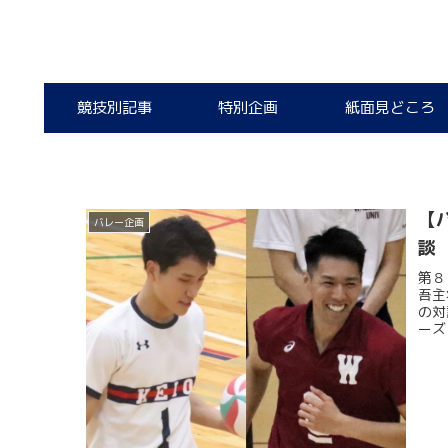
競技別記事
特別企画
紙面見どころ
【
バレー企画
談
第８
吾主
の対
ーズ