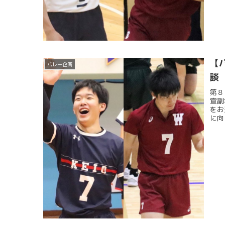
【
バレー企画
談
第８
宣副
をお
に向