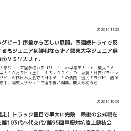
2019.11.22
ラグビー】序盤から苦しい展開。四連続トライで反
するもジュニア初勝利ならず／関東大学ジュニア選
権①ＶＳ早大Ｊｒ．
大学ジュニア選手権カテゴリー１ vs早稲田大Ｊｒ．慶大２６－
早大１０月５日（土） １３：００Ｋ．Ｏ．＠慶大日吉グラウン
グビーＷ杯日本大会での日本チームの活躍に国民のラグビー熱が
る中、関東大学ジュニア選手権が開幕。慶大も初戦を...
2019.10.08
競走】トラック種目で早大に完敗 最後の公式戦を
え第103代へ代交代/第95回早慶対抗陸上競技会