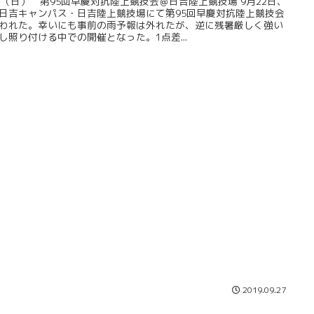
22（日） 第95回早慶対抗陸上競技会＠日吉陸上競技場 9月22日、
日吉キャンパス・日吉陸上競技場にて第95回早慶対抗陸上競技会
われた。幸いにも事前の雨予報は外れたが、逆に残暑厳しく強い
し照り付ける中での開催となった。1点差...
2019.09.27