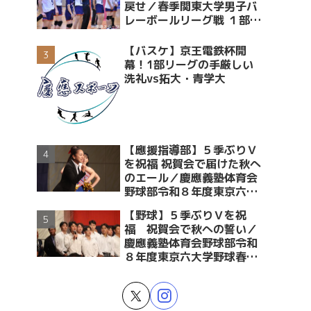
戻せ／春季関東大学男子バ
レーボールリーグ戦 １部・
２部入替戦 vs青学大
【バスケ】京王電鉄杯開
幕！1部リーグの手厳しい
洗礼vs拓大・青学大
【應援指導部】５季ぶりＶ
を祝福 祝賀会で届けた秋へ
のエール／慶應義塾体育会
野球部令和８年度東京六大
学野球春季リーグ戦優勝 祝
【野球】５季ぶりＶを祝
賀会～後編～
福 祝賀会で秋への誓い／
慶應義塾体育会野球部令和
８年度東京六大学野球春季
リーグ戦優勝 祝賀会～前編
～