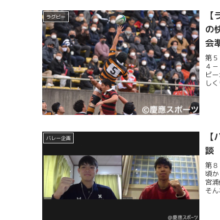
【
ラグビー
の
会
第５
４－
ビー
しく
【
バレー企画
談
第８
頃か
宮浦
そん