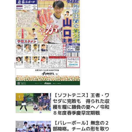
【ソフトテニス】王者・ワ
セダに完敗も 得られた収
穫を糧に勝負の夏へ／令和
８年度春季慶早定期戦
【バレーボール】無念の２
部降格。チームの形を取り