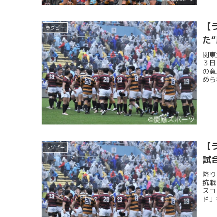
【
ラグビー
た
関東
３日
の意
めら
【
ラグビー
試
降り
抗戦
スコ
ド」