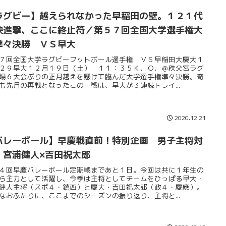
ラグビー】越えられなかった早稲田の壁。１２１代
快進撃、ここに終止符／第５７回全国大学選手権大
準々決勝 ＶＳ早大
７回全国大学ラグビーフットボール選手権 ＶＳ早稲田大慶大１
２９早大１２月１９日（土） １１：３５Ｋ．Ｏ．＠秩父宮ラグ
場６大会ぶりの正月越えを懸けて臨んだ大学選手権準々決勝。奇
も先月の再戦となったこの一戦は、早大が３連続トライ...
2020.12.21
バレーボール】早慶戦直前！特別企画 男子主将対
 宮浦健人×吉田祝太郎
４回早慶バレーボール定期戦まであと１日。今回は共に１年生の
ら主力として活躍し、今季は主将としてチームをひっぱる早大・
健人主将（スポ４・鎮西）と慶大・吉田祝太郎（政４・慶應）。
なおふたりに、ここまでのシーズンの振り返り、主将と...