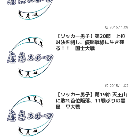
2015.11.09
【ソッカー男子】第20節 上位
対決を制し、優勝戦線に生き残
る！！ 国士大戦
2015.11.02
【ソッカー男子】第19節 天王山
に敗れ首位陥落、11戦ぶりの黒
星 早大戦