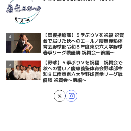
【應援指導部】５季ぶりＶを祝福 祝賀
会で届けた秋へのエール／慶應義塾体
育会野球部令和８年度東京六大学野球
春季リーグ戦優勝 祝賀会～後編～
【野球】５季ぶりＶを祝福 祝賀会で
秋への誓い／慶應義塾体育会野球部令
和８年度東京六大学野球春季リーグ戦
優勝 祝賀会～前編～