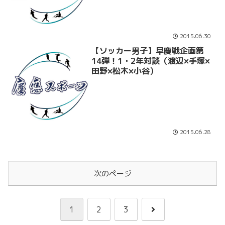
2015.06.30
【ソッカー男子】早慶戦企画第
14弾！1・2年対談（渡辺×手塚×
田野×松木×小谷）
2015.06.28
次のページ
次
1
2
3