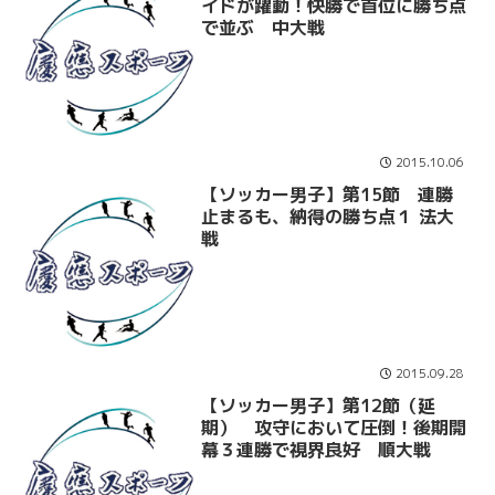
イドが躍動！快勝で首位に勝ち点
で並ぶ 中大戦
2015.10.06
【ソッカー男子】第15節 連勝
止まるも、納得の勝ち点１ 法大
戦
2015.09.28
【ソッカー男子】第12節（延
期） 攻守において圧倒！後期開
幕３連勝で視界良好 順大戦