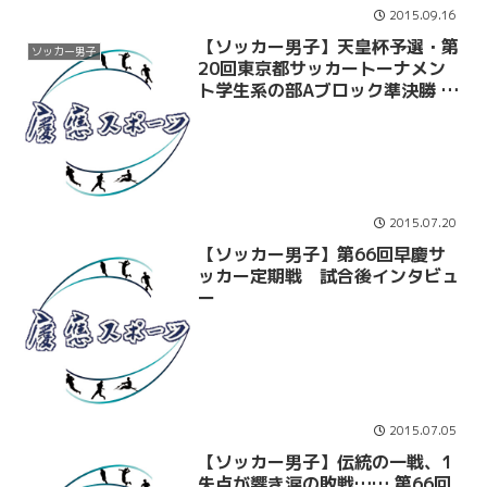
2015.09.16
【ソッカー男子】天皇杯予選・第
ソッカー男子
20回東京都サッカートーナメン
ト学生系の部Aブロック準決勝 先
制するもまさかの3失点で初戦敗
退 東洋大戦
2015.07.20
【ソッカー男子】第66回早慶サ
ッカー定期戦 試合後インタビュ
ー
2015.07.05
【ソッカー男子】伝統の一戦、1
失点が響き涙の敗戦…… 第66回