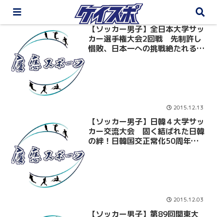
【ソッカー男子】全日本大学サッ
カー選手権大会2回戦 先制許し
惜敗、日本一への挑戦絶たれる
大阪体育大戦
2015.12.13
【ソッカー男子】日韓４大学サッ
カー交流大会 固く結ばれた日韓
の絆！日韓国交正常化50周年を
記念し、熱い戦いを見せる 慶
大・延世大vs早大・高麗大
2015.12.03
【ソッカー男子】第89回関東大