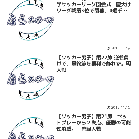
学サッカーリーグ閉会式 慶大は
リーグ戦第3位で閉幕、4選手が
各個人賞を受賞！
2015.11.19
【ソッカー男子】第22節 逆転負
けで、最終節を勝利で飾れず。明
大戦
2015.11.16
【ソッカー男子】第21節 セッ
トプレーから２失点、優勝の可能
性消滅。 流経大戦