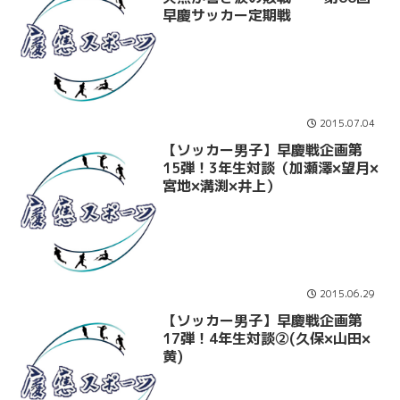
早慶サッカー定期戦
2015.07.04
【ソッカー男子】早慶戦企画第
15弾！3年生対談（加瀬澤×望月×
宮地×溝渕×井上）
2015.06.29
【ソッカー男子】早慶戦企画第
17弾！4年生対談②(久保×山田×
黄)