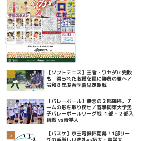
【ソフトテニス】王者・ワセダに完敗
も 得られた収穫を糧に勝負の夏へ／
令和８年度春季慶早定期戦
【バレーボール】無念の２部降格。チ
ームの形を取り戻せ／春季関東大学男
子バレーボールリーグ戦 １部・２部入
替戦 vs青学大
【バスケ】京王電鉄杯開幕！1部リー
グの手厳しい洗礼vs拓大・青学大