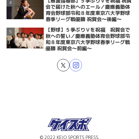
【應援指導部】５季ぶりＶを祝福 祝賀
会で届けた秋へのエール／慶應義塾体
育会野球部令和８年度東京六大学野球
春季リーグ戦優勝 祝賀会～後編～
【野球】５季ぶりＶを祝福 祝賀会で
秋への誓い／慶應義塾体育会野球部令
和８年度東京六大学野球春季リーグ戦
優勝 祝賀会～前編～
© 2022 KEIO SPORTS PRESS.