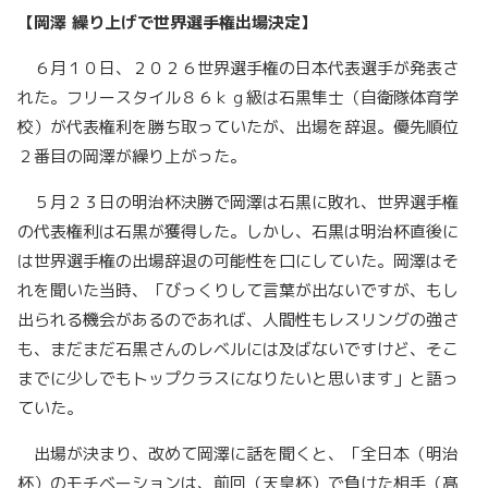
【岡澤 繰り上げで世界選手権出場決定】
６月１０日、２０２６世界選手権の日本代表選手が発表さ
れた。フリースタイル８６ｋｇ級は石黒隼士（自衛隊体育学
校）が代表権利を勝ち取っていたが、出場を辞退。優先順位
２番目の岡澤が繰り上がった。
５月２３日の明治杯決勝で岡澤は石黒に敗れ、世界選手権
の代表権利は石黒が獲得した。しかし、石黒は明治杯直後に
は世界選手権の出場辞退の可能性を口にしていた。岡澤はそ
れを聞いた当時、「びっくりして言葉が出ないですが、もし
出られる機会があるのであれば、人間性もレスリングの強さ
も、まだまだ石黒さんのレベルには及ばないですけど、そこ
までに少しでもトップクラスになりたいと思います」と語っ
ていた。
出場が決まり、改めて岡澤に話を聞くと、「全日本（明治
杯）のモチベーションは、前回（天皇杯）で負けた相手（髙