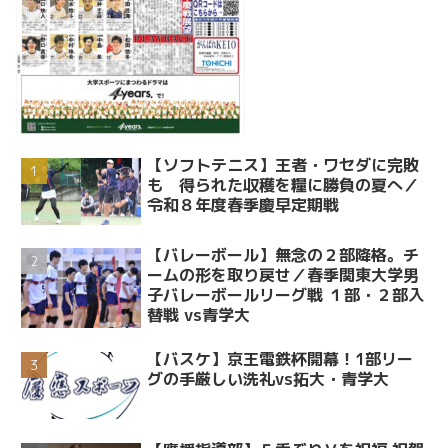
【ソフトテニス】王者・ワセダに完敗
も 得られた収穫を糧に勝負の夏へ／
令和８年度春季慶早定期戦
【バレーボール】無念の２部降格。チ
ームの形を取り戻せ／春季関東大学男
子バレーボールリーグ戦 １部・２部入
替戦 vs青学大
【バスケ】京王電鉄杯開幕！1部リー
グの手厳しい洗礼vs拓大・青学大