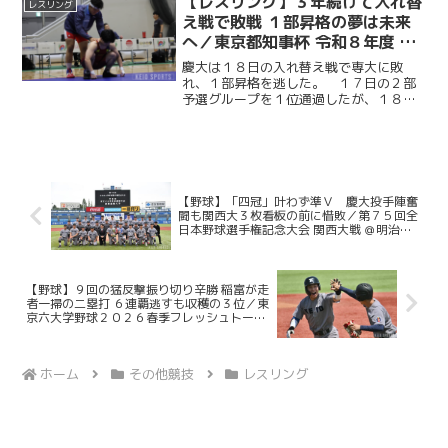
【レスリング】３年続けて入れ替
レスリング
し、危なげなく勝ち上がっ...
え戦で敗戦 １部昇格の夢は未来
へ／東京都知事杯 令和８年度 東
日本学生レスリングリーグ戦
慶大は１８日の入れ替え戦で専大に敗
れ、１部昇格を逃した。 １７日の２部
予選グループを１位通過したが、１８日
の２部決勝で法大に３−４で敗戦。直後
の１部昇格を懸けた入れ替え戦でも流れ
を変えることができず、２部残留が決ま
った。 髙橋慧大（商４・慶...
【野球】「四冠」叶わず準Ｖ 慶大投手陣奮
闘も関西大３枚看板の前に惜敗／第７５回全
日本野球選手権記念大会 関西大戦 ＠明治神
宮野球場
【野球】９回の猛反撃振り切り辛勝 稲富が走
者一掃の二塁打 ６連覇逃すも収穫の３位／東
京六大学野球２０２６春季フレッシュトーナ
メント 明大戦 @明治神宮野球場
ホーム
その他競技
レスリング