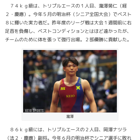
７４ｋｇ級は、トリプルエースの１人目、瀧澤勇仁（経
２・慶應）。今年５月の明治杯（シニア全国大会）でベスト
８に輝いた実力者だ。昨年度のリーグ戦は大会１週間前に右
足首を負傷し、ベストコンディションとはほど遠かったが、
チームのために体を張って強行出場。２部優勝に貢献した。
瀧澤
８６ｋｇ級には、トリプルエースの２人目、岡澤ナツラ
（法２・慶應）副将。今年６月の明治杯でシニア選手に敗れ