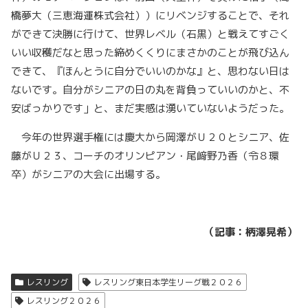
橋夢大（三恵海運株式会社））にリベンジすることで、それ
ができて決勝に行けて、世界レベル（石黒）と戦えてすごく
いい収穫だなと思った締めくくりにまさかのことが飛び込ん
できて、『ほんとうに自分でいいのかな』と、思わない日は
ないです。自分がシニアの日の丸を背負っていいのかと、不
安ばっかりです」と、まだ実感は湧いていないようだった。
今年の世界選手権には慶大から岡澤がＵ２０とシニア、佐
藤がＵ２３、コーチのオリンピアン・尾﨑野乃香（令８環
卒）がシニアの大会に出場する。
（記事：柄澤晃希）
レスリング
レスリング東日本学生リーグ戦２０２６
レスリング２０２６