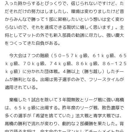
入った時からするとびっくりで、信じられないですけど、た
だそれだけの努力はしましたし、環境は変わりましたけど昔
からみんなで勝って１部に昇格したいという想いは全く変わ
らないので、それを達成できる現状に嬉しく思います」。主
将としてマットの外でも新入部員の勧誘に尽力し、強い慶大
をつくってきた自負がある。
今大会は７つの階級（５０−５７ｋｇ級、６１ｋｇ級、６５
ｋｇ級、７０ｋｇ級、７４ｋｇ級、８６ｋｇ級、８６−１２５
ｋｇ級）に分かれた団体戦。４勝以上（勝ち越し）したチー
ムが勝利となる。出場は男子選手のみで、フリースタイルが
適用されている。
棄権した１試合を除いて３年間無敗とリーグ戦に強い髙橋
は、６５ｋｇ級に出場する。昨年度のリーグ戦、敗色濃厚で
多くの選手が「希望を捨てていた」法大戦と青学大戦では、
髙橋の勝利で流れが変わり、劇的な２部優勝を果たした。背
中で語る主将は、今大会のキーマンとしてチームメイトから