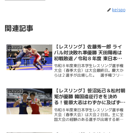
keispo
関連記事
【レスリング】佐藤秀一郎 ライ
レスリング
バル対決敗れ準優勝 天田陽希は
初戦敗退／令和８年度 東日本学
生レスリング選手権大会（春季大
令和８年度東日本学生レスリング選手権
会）３日目（最終日）
大会（春季大会）は大会最終日。慶大か
らは２選手が出場した。 選手権フリー
スタイル６５㌔級の天田陽希（理３・慶
應志木）はベスト１６で敗戦した。 選
手権フリースタイル８７㌔級の佐藤秀一
【レスリング】笹沼拓己＆松村朝
レスリング
郎（環４・八千代松陰）は...
矩が優勝 韓国遠征行きを決め
る！菅原大志はわずかに及ばず３
位／令和８年度 東日本学生レス
令和８年度東日本学生レスリング選手権
リング選手権大会（春季大会）２
大会（春季大会）は大会２日目。主に全
国大会の経験のある選手が出場する新人
日目
戦フリースタイルＡと、大学から競技を
始めた選手が中心に出場する新人戦フリ