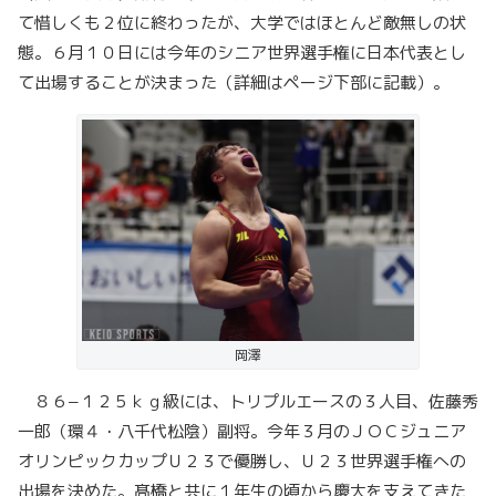
て惜しくも２位に終わったが、大学ではほとんど敵無しの状
態。６月１０日には今年のシニア世界選手権に日本代表とし
て出場することが決まった（詳細はページ下部に記載）。
岡澤
８６−１２５ｋｇ級には、トリプルエースの３人目、佐藤秀
一郎（環４・八千代松陰）副将。今年３月のＪＯＣジュニア
オリンピックカップＵ２３で優勝し、Ｕ２３世界選手権への
出場を決めた。髙橋と共に１年生の頃から慶大を支えてきた