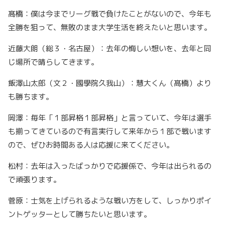
髙橋：僕は今までリーグ戦で負けたことがないので、今年も
全勝を狙って、無敗のまま大学生活を終えたいと思います。
近藤大朗（総３・名古屋）：去年の悔しい想いを、去年と同
じ場所で晴らしてきます。
飯澤山太郎（文２・國學院久我山）：慧大くん（髙橋）より
も勝ちます。
岡澤：毎年「１部昇格１部昇格」と言っていて、今年は選手
も揃ってきているので有言実行して来年から１部で戦います
ので、ぜひお時間ある人は応援に来てください。
松村：去年は入ったばっかりで応援係で、今年は出られるの
で頑張ります。
菅原：士気を上げられるような戦い方をして、しっかりポイ
ントゲッターとして勝ちたいと思います。