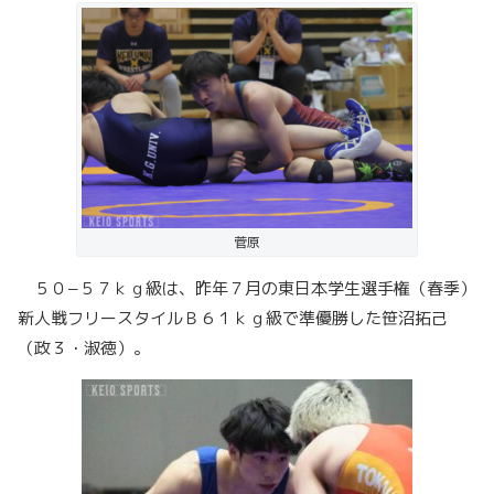
菅原
５０−５７ｋｇ級は、昨年７月の東日本学生選手権（春季）
新人戦フリースタイルＢ６１ｋｇ級で準優勝した笹沼拓己
（政３・淑徳）。