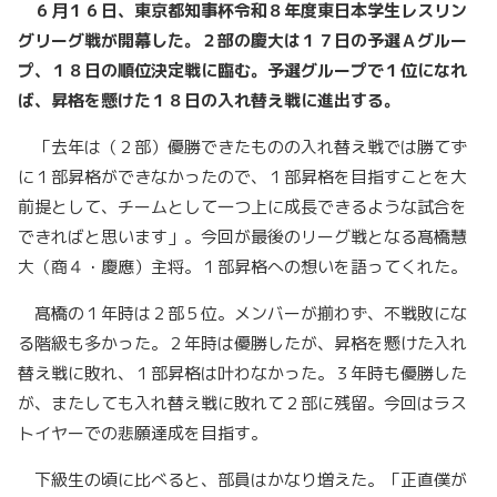
６月１６日、東京都知事杯令和８年度東日本学生レスリン
グリーグ戦が開幕した。２部の慶大は１７日の予選Ａグルー
プ、１８日の順位決定戦に臨む。予選グループで１位になれ
ば、昇格を懸けた１８日の入れ替え戦に進出する。
「去年は（２部）優勝できたものの入れ替え戦では勝てず
に１部昇格ができなかったので、１部昇格を目指すことを大
前提として、チームとして一つ上に成長できるような試合を
できればと思います」。今回が最後のリーグ戦となる髙橋慧
大（商４・慶應）主将。１部昇格への想いを語ってくれた。
髙橋の１年時は２部５位。メンバーが揃わず、不戦敗にな
る階級も多かった。２年時は優勝したが、昇格を懸けた入れ
替え戦に敗れ、１部昇格は叶わなかった。３年時も優勝した
が、またしても入れ替え戦に敗れて２部に残留。今回はラス
トイヤーでの悲願達成を目指す。
下級生の頃に比べると、部員はかなり増えた。「正直僕が