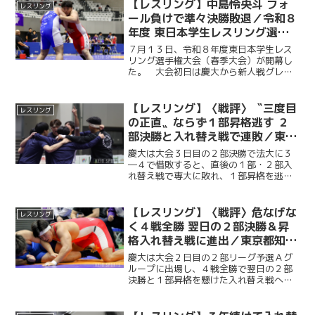
ースタイルＢが開催された。 慶大から
【レスリング】中島怜央斗 フォ
レスリング
は９選手が出場。優勝すれ...
ール負けで準々決勝敗退／令和８
年度 東日本学生レスリング選手
権大会（春季大会）１日目
７月１３日、令和８年度東日本学生レス
リング選手権大会（春季大会）が開幕し
た。 大会初日は慶大から新人戦グレコ
ローマン９７㌔級の中島怜央斗（文１・
Ｓ高）が出場。１回戦、開始３０秒で４
点を獲得し、幸先の良いスタートを切っ
【レスリング】〈戦評〉〝三度目
レスリング
たものの、相手に背後へ回...
の正直〟ならず１部昇格逃す ２
部決勝と入れ替え戦で連敗／東京
都知事杯 令和８年度 東日本学生
慶大は大会３日目の２部決勝で法大に３
レスリングリーグ戦 決勝＆入れ
―４で惜敗すると、直後の１部・２部入
れ替え戦で専大に敗れ、１部昇格を逃し
替え戦
た。 ２４年からの２部２連覇が途絶
え、入れ替え戦は３年連続の敗戦でまた
しても苦杯を嘗めた。
【レスリング】〈戦評〉危なげな
レスリング
く４戦全勝 翌日の２部決勝＆昇
格入れ替え戦に進出／東京都知事
杯 令和８年度 東日本学生レスリ
慶大は大会２日目の２部リーグ予選Ａグ
ングリーグ戦 予選グループ
ループに出場し、４戦全勝で翌日の２部
決勝と１部昇格を懸けた入れ替え戦への
進出を決めた。初戦から岡澤ナツラ（法
２・慶應）や瀧澤勇仁（経２・慶應）ら
が存分に実力を発揮。計１１選手が出場