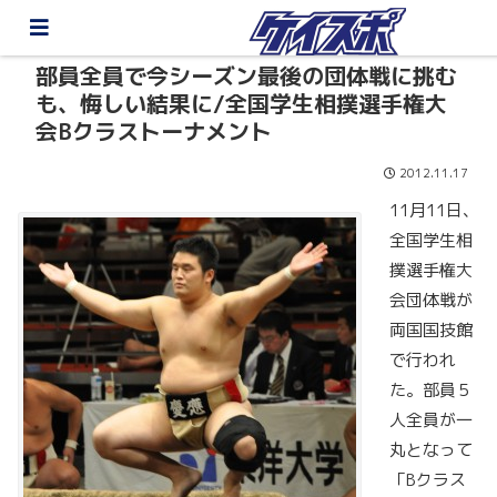
部員全員で今シーズン最後の団体戦に挑む
も、悔しい結果に/全国学生相撲選手権大
会Bクラストーナメント
2012.11.17
11月11日、
全国学生相
撲選手権大
会団体戦が
両国国技館
で行われ
た。部員５
人全員が一
丸となって
「Bクラス