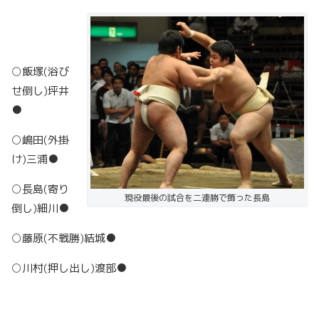
○飯塚(浴び
せ倒し)坪井
●
○嶋田(外掛
け)三浦●
○長島(寄り
現役最後の試合を二連勝で飾った長島
倒し)細川●
○藤原(不戦勝)結城●
○川村(押し出し)渡部●