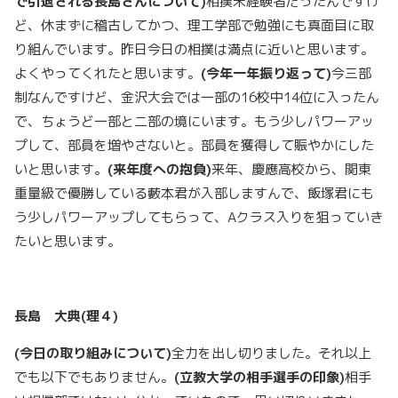
で引退される長島さんについて
)
相撲未経験者だったんですけ
ど、休まずに稽古してかつ、理工学部で勉強にも真面目に取
り組んでいます。昨日今日の相撲は満点に近いと思います。
よくやってくれたと思います。
(
今年一年振り返って
)
今三部
制なんですけど、金沢大会では一部の16校中14位に入ったん
で、ちょうど一部と二部の境にいます。もう少しパワーアッ
プして、部員を増やさないと。部員を獲得して賑やかにした
いと思います。
(
来年度への抱負
)
来年、慶應高校から、関東
重量級で優勝している藪本君が入部しますんで、飯塚君にも
う少しパワーアップしてもらって、Aクラス入りを狙っていき
たいと思います。
長島 大典(理４)
(
今日の取り組みについて
)
全力を出し切りました。それ以上
でも以下でもありません。
(
立教大学の相手選手の印象
)
相手