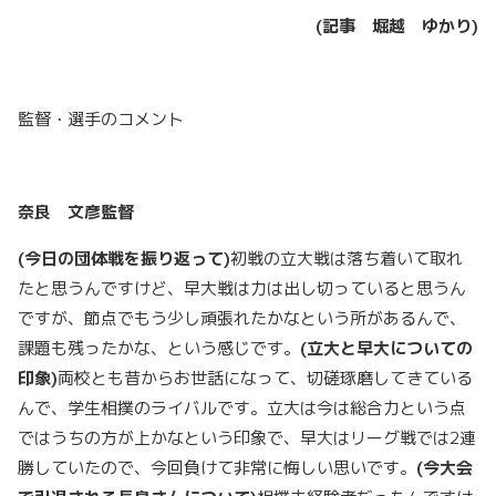
(
記事 堀越 ゆかり
)
監督・選手のコメント
奈良 文彦監督
(
今日の団体戦を振り返って
)
初戦の立大戦は落ち着いて取れ
たと思うんですけど、早大戦は力は出し切っていると思うん
ですが、節点でもう少し頑張れたかなという所があるんで、
課題も残ったかな、という感じです。
(
立大と早大についての
印象
)
両校とも昔からお世話になって、切磋琢磨してきている
んで、学生相撲のライバルです。立大は今は総合力という点
ではうちの方が上かなという印象で、早大はリーグ戦では2連
勝していたので、今回負けて非常に悔しい思いです。
(
今大会