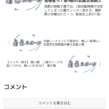
雪辱誓う／第9節vs武蔵丘短期大
前節の敗戦で最下位、2部自動降格が決定
してしまった慶大ソッカー部女子。最終
節の目標はただ一つ、創部史上初の1部リ
ーグでの勝利だ。さらにその先の都リー
グ全勝優勝、関東リーグ入れ替え戦昇
格、そして来年以降の戦いに繋げるため
に――。「最後まで諦め...
予選トーナメントで姿消す、悔しい結果に/
全国学生相撲選手権大会個人戦
【ソッカー男子】 第21節 二度のリードも
追いつかれ、悔しい引き分け 順大戦
コメント
コメントを書き込む