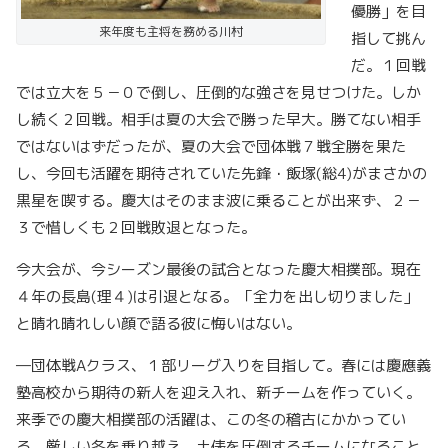
優勝」を目
来年度も主将を務める川村
指して挑ん
だ。１回戦
では立大を５－０で倒し、圧倒的な強さを見せつけた。しか
し続く２回戦。相手は夏の大会で勝った早大。勝てない相手
ではないはずだったが、夏の大会で団体戦７戦全勝を果た
し、今回も活躍を期待されていた先鋒・飯塚(総4)がまさかの
黒星を喫する。慶大はそのまま波に乗ることが出来ず、２－
３で惜しくも２回戦敗退となった。
今大会が、今シーズン最後の試合となった慶大相撲部。現在
４年の長島(理４)は引退となる。「全力を出し切りました」
と晴れ晴れしい顔で語る彼に悔いはない。
―団体戦Aクラス、１部リーグ入りを目指して。春には慶應義
塾高校から期待の新人を迎え入れ、新チームを作っていく。
来季での慶大相撲部の活躍は、この冬の稽古にかかってい
る。厳しい冬を乗り越え、土俵を圧倒するチームになること