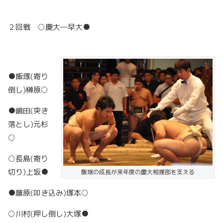
２回戦 ○慶大―早大●
●飯塚(寄り
倒し)榊原○
●嶋田(突き
落とし)元杉
○
○長島(寄り
切り)上坂●
飯塚の成長が来年度の慶大相撲部を支える
●藤原(叩き込み)塚本○
○川村(押し倒し)大塚●