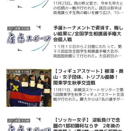
11月23日。雨の秩父宮で、今年も早大と
の伝統の一戦が行われた。試合は前半は
両者譲らず互角の戦いを繰り広げ、10-
10の同点で試合を折り返した。しかし、
後半の慶大は度々ミスを重ねてしまった
ことで、何度か巡ってきたチャンスをも
予選トーナメントで姿消す、悔し
2012年度 その他
のにできない。結...
い結果に/全国学生相撲選手権大
会個人戦
１１月１０日から２日間にわたって、第
９０回記念全国学生相撲選手権大会が、
両国国技館にて行われた。大会初日の個
人戦には慶大から５人の選手が出場。結
果は川村（経３）が初戦を突破するも次
の２回戦で、他の４選手は初戦で敗退
【フィギュアスケート】柳澤・奥
2012年度 その他
と、芳しいものとはならなか...
山・女子団体、トリプル優勝！
関東学生秋季交流戦
11月11日、新横浜スケートセンターで第
5回関東学生秋季フィギュアスケート交流
戦が行われた。慶大からは7名の選手が出
場し、3，4級女子で柳澤薫（総2）が優
勝し、また5，6級女子で奥山未季子（環
1）が優勝、鈴木伶奈（環1）が準優勝を
果たした。...
【ソッカー女子】 逆転負けで念
2012年度 その他
願の1部初勝利ならず 2年後の