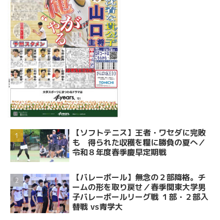
【ソフトテニス】王者・ワセダに完敗
も 得られた収穫を糧に勝負の夏へ／
令和８年度春季慶早定期戦
【バレーボール】無念の２部降格。チ
ームの形を取り戻せ／春季関東大学男
子バレーボールリーグ戦 １部・２部入
替戦 vs青学大