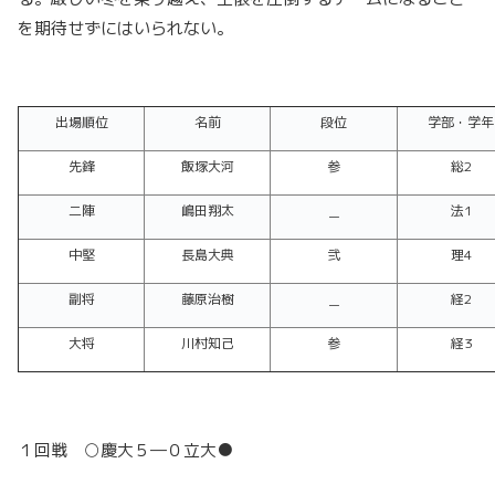
を期待せずにはいられない。
出場順位
名前
段位
学部・学年
先鋒
飯塚大河
参
総2
二陣
嶋田翔太
＿
法1
中堅
長島大典
弐
理4
副将
藤原治樹
＿
経2
大将
川村知己
参
経3
１回戦 ○慶大５―０立大●