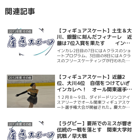
関連記事
【フィギュアスケート】土生＆大
2012年度 その他
川、銀盤に刻んだフィナーレ 近
藤は7位入賞を果たす インカ
レ2・3日目
インカレ2日目の7日にはＡクラスのショ
ートプログラム、3日目の8日にはＡクラ
スのフリースケーティングが行われた。
慶大からは3名出場。近藤琢哉（商3）が
ショートプログラムで5位、フリースケー
ティングで7位、総合7位となり入賞を果
【フィギュアスケート】近藤2
2012年度 その他
たした。そして...
位、大川4位 自信をつけていざ
インカレへ！ オール関東選手権
大会
１２月８～９日、ダイドードリンコアイ
スアリーナでオール関東フィギュアスケ
ート選手権大会が開催された。慶大から
は近藤琢哉（商３）と大川珠里（環４）
が出場。目標としてきたインカレ（1月６
～9日・宇都宮）前の最後の大会となっ
【ラグビー】要所でのミスが響き
2012年度 その他
た。両者とも1ヶ月前に...
伝統の一戦を落とす 関東大学対
抗戦／早大戦