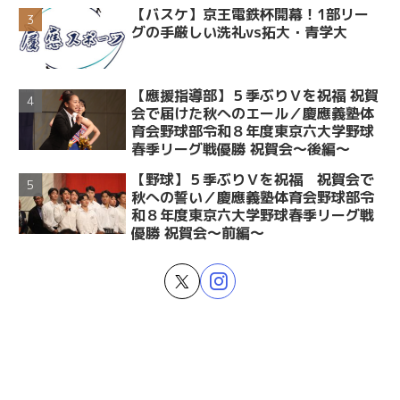
【バスケ】京王電鉄杯開幕！1部リー
グの手厳しい洗礼vs拓大・青学大
【應援指導部】５季ぶりＶを祝福 祝賀
会で届けた秋へのエール／慶應義塾体
育会野球部令和８年度東京六大学野球
春季リーグ戦優勝 祝賀会～後編～
【野球】５季ぶりＶを祝福 祝賀会で
秋への誓い／慶應義塾体育会野球部令
和８年度東京六大学野球春季リーグ戦
優勝 祝賀会～前編～