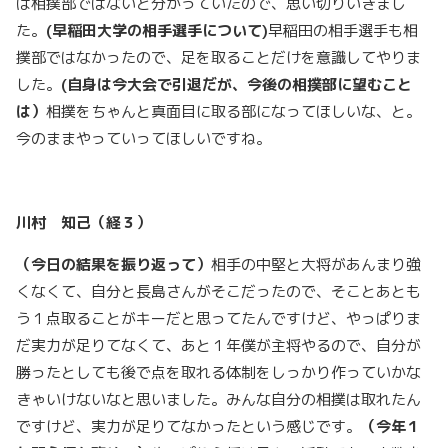
は相撲部ではないと分かっていたので、思い切りいきまし
た。
(
早稲田大学の相手選手について
)
早稲田の相手選手も相
撲部ではなかったので、足を取ることだけを意識してやりま
した。
(
自身は今大会で引退だが、今後の相撲部に望むこと
は）
相撲をちゃんと真面目に取る部になってほしいな、と。
今のままやっていってほしいですね。
川村 知己（経３）
（今日の結果を振り返って）
相手の中堅と大将があんまり強
くなくて、自分と長島さんがそこだったので、そことあとも
う１点取ることがキーだと思ってたんですけど、やっぱりま
だ実力が足りてなくて、あと１年僕が主将やるので、自分が
勝ったとしても後で点を取れる体制をしっかり作っていかな
きゃいけないなと思いました。みんな自分の相撲は取れたん
ですけど、実力が足りてなかったという感じです。
（今年１