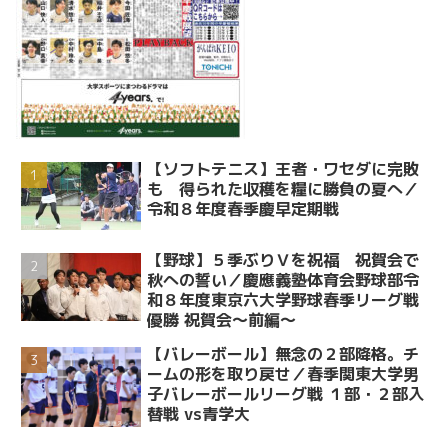
【ソフトテニス】王者・ワセダに完敗
も 得られた収穫を糧に勝負の夏へ／
令和８年度春季慶早定期戦
【野球】５季ぶりＶを祝福 祝賀会で
秋への誓い／慶應義塾体育会野球部令
和８年度東京六大学野球春季リーグ戦
優勝 祝賀会～前編～
【バレーボール】無念の２部降格。チ
ームの形を取り戻せ／春季関東大学男
子バレーボールリーグ戦 １部・２部入
替戦 vs青学大