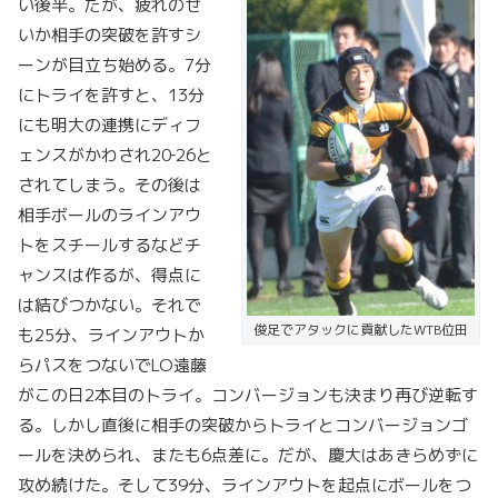
い後半。だが、疲れのせ
いか相手の突破を許すシ
ーンが目立ち始める。7分
にトライを許すと、13分
にも明大の連携にディフ
ェンスがかわされ20‐26と
されてしまう。その後は
相手ボールのラインアウ
トをスチールするなどチ
ャンスは作るが、得点に
は結びつかない。それで
俊足でアタックに貢献したWTB位田
も25分、ラインアウトか
らパスをつないでLO遠藤
がこの日2本目のトライ。コンバージョンも決まり再び逆転す
る。しかし直後に相手の突破からトライとコンバージョンゴ
ールを決められ、またも6点差に。だが、慶大はあきらめずに
攻め続けた。そして39分、ラインアウトを起点にボールをつ