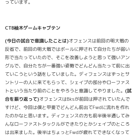
っています。
CTB
柚木ゲームキャプテン
(
今日の試合で意識したことは)
オフェンスは前回の明大戦の
反省で、前回の明大戦ではボールに押されて自分たちが弱い
形で当たっていたので、そこを改善しようと思って強いアン
グルで、自分たちが一番強い姿勢でどんどん当たって前に出
ていこうという話をしていました。ディフェンスはずっとサ
ントリーの人に来てもらって、シェイプの部分やローファス
トという当たり前のことをやろうと意識してやりました。
(
試
合を振り返って)
オフェンスはBksが前回は押されていたんで
すけど、今回は僕と甲斐でどんどん前出てFwdに流れを作れ
たのかなと思います。ディフェンスの方も前半後半通してみ
んなローファストタックルができたりとかシェイプのところ
は出来ました。後半はちょっとFwdが疲れてできなくなって