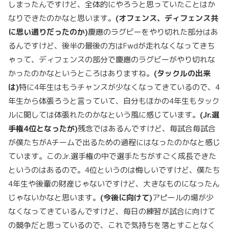
しまったんですけど、全体的にやろうと思っていたことはか
なりできたのかなと思います。
(
オフェンス、ディフェンス共
に思い通りだったのか)
慶應のラグビーをやり切れた部分はあ
るんですけど、後半の最後の方はFwdが走れなくなってきち
ゃって、ディフェンスの部分で慶應のラグビーがやり切れな
かったのかなというところはありますね。
(
タックルの出来
は)
特に4年生はもうチャンスが少なくなってきているので、4
年生から体張ろうと言っていて、自分もほかの4年生もタック
ルに関しては体張れたのかなという風に感じています。
(Jr.
選
手権4
位となったが)
残念ではあるんですけど、毎試合毎試合
が僕たちがAチームで出るための過程にはなったのかなと感じ
ています。このJr.選手権の中で選手たちがすごく成長できた
というのはあるので。4位というのは悔しいですけど、僕たち
4年生や後輩の財産じゃないですけど、大きなものになったん
じゃないかなと思います。
(
今後に向けて)
アピールの場が少
なくなってきているんですけど、毎日の練習が試合に向けて
の競争だと思っているので、これで気持ちを落とすことなく