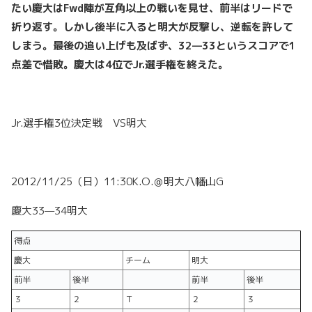
たい慶大はFwd
陣が互角以上の戦いを見せ、前半はリードで
折り返す。しかし後半に入ると明大が反撃し、逆転を許して
しまう。最後の追い上げも及ばず、32
—33
というスコアで1
点差で惜敗。慶大は4
位でJr.
選手権を終えた。
Jr.選手権3位決定戦 VS明大
2012/11/25（日）11:30K.O.＠明大八幡山G
慶大33—34明大
得点
慶大
チーム
明大
前半
後半
前半
後半
３
２
Ｔ
２
３