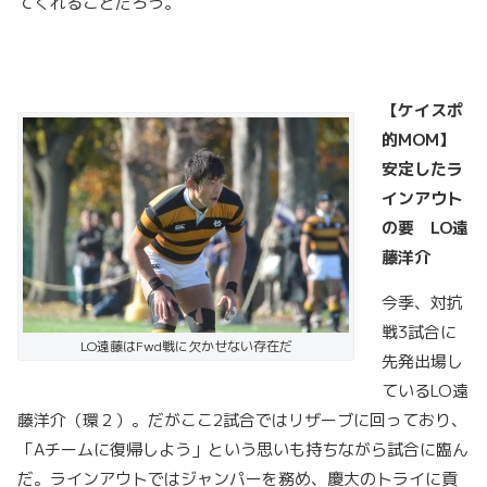
てくれることだろう。
【ケイスポ
的MOM
】
安定したラ
インアウト
の要 LO
遠
藤洋介
今季、対抗
戦3試合に
LO遠藤はFwd戦に欠かせない存在だ
先発出場し
ているLO遠
藤洋介（環２）。だがここ2試合ではリザーブに回っており、
「Aチームに復帰しよう」という思いも持ちながら試合に臨ん
だ。ラインアウトではジャンパーを務め、慶大のトライに貢