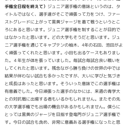
手権全日程を終えて）
ジュニア選手権の意味というのは、タ
イトルではなく、選手達がそこで頑張って力をつけ、ファー
ストグレードに上がって黒黄ジャージを着て戦うというとこ
ろにあると思います。ジュニア選手権を制することが目的で
はなかったと思います。どの大学もそうだと思います。ジュ
ニア選手権を通じてキャプテンの柚木、4年の石田、池田がよ
く頑張ってくれたと思います。小田も出るケースもありまし
た。４年生が体を張っていました。毎試合毎試合良い戦いを
してくれたと思います。残念ながら勝ち負けの世界の中では
結果が伴わない試合も多かったですが、大いに学びと気づき
と成長はあったと思います。そういった意味でこの選手権は
有意義でした。今日頑張った選手のなかには、来週の青学大
との対抗戦に出場する者もいるかもしれません。またその先
の大学選手権でも出場の機会があるかもしれません。僕らに
とっては黒黄のジャージを目指す登竜門がジュニア選手権で
す。今日の試合も含め、非常に意義ある選手権になったと思