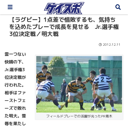
【ラグビー】1点差で惜敗するも、気持ち
を込めたプレーで成長を見せる Jr.選手権
3位決定戦／明大戦
2012.12.11
雲一つない
快晴の下、
Jr.
選手権3
位決定戦が
行われた。
相手はファ
ーストフェ
ーズで敗れ
た明大。雪
フィールドプレーでの活躍が光ったPR青木
辱を果たし