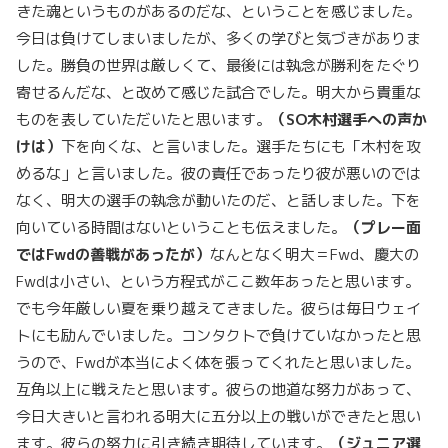
きた魂というものがあるのだな、ということを感じました。
今日は負けてしまいましたが、多くの学びと気づきがありま
した。勝負の世界は厳しくて、最後には執念が勝利をたぐり
寄せるんだな、と改めて感じた試合でした。明大から貴重な
ものを表していただいたと思います。
（
SO
木村選手への声か
けは）
下を向くな、と言いました。選手たちにも「木村を攻
めるな」と言いました。彼の責任であったり彼が悪いのでは
なく、明大の選手の執念が動いたのだ、と話しました。下を
向いている時間はないということも伝えました。
（プレー面
では
Fwd
の善戦があったが）
なんとなく明大＝Fwd、慶大の
Fwdは小さい、という方程式がここ数年あったと思います。
でも今年厳しい夏を乗り越えてきました。彼らは毎日ウェイ
トにも励んでいました。コンタクトで負けていなかったと思
うので、Fwdが本当によく体を張ってくれたと思いました。
互角以上に戦えたと思います。彼らの地道な努力があって、
今日大きいと言われる明大に五分以上の戦いができたと思い
ます。彼らの努力に引き続き期待しています。
（ジュニア選