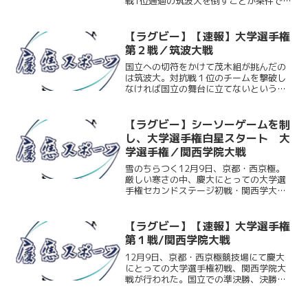
戦1位通過の筑波大を倒すことが条件であ
った。9月の対抗戦では完敗を喫した相手
だ。自分たちの一年の過程を証明するた
めにも勝利を掴みたかったが、28-55と
【ラグビー】【速報】大学選手権
敗戦。ディフェン...
第２戦／筑波大戦
国立への切符をかけて茂木組が挑んだの
は筑波大。対抗戦１位のチームを撃破し
なければ国立の舞台に立てないという、
まさに背水の陣となった一戦は、先制ト
ライを奪うなど最高のスタート。しか
し、徐々に接点で押し込まれてしまい劣
【ラグビー】シーソーゲームを制
勢に。懸命なディフェンスを...
し、大学選手権白星スタート 大
学選手権／関西学院大戦
雪のちらつく12月9日、京都・西京極。
厳しい寒さの中、慶大にとっての大学選
手権セカンドステージ初戦・関西学大戦
が行われた。試合は序盤から両チーム互
角のプレーを見せシーソーゲームとなる
も、最後は慶大が底力を見せ29－17で勝
【ラグビー】【速報】大学選手権
利。大学日本一への...
第１戦/関西学院大戦
12月9日、京都・西京極競技場にて慶大
にとっての大学選手権初戦、関西学院大
戦が行われた。国立での準決勝、決勝進
出のためには勝利しかない慶大は苦しみ
ながらも、5トライを奪い29-17で勝利。