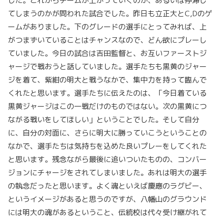
した。これからチームが上がっていくのか、あるいは停滞し
てしまうのかが問われた試合でした。昨日も立正大とC,Dのゲ
ームがありました。下のグレードの選手にとってみれば、上
がつまずいていることはチャンスなので、どん欲にプレーし
ていました。今日の試合は吉田監督と、お互いファーストジ
ャージで戦おうと話していました。選手たちも黒黄のジャー
ジを着て、紫紺の明大と戦うなかで、集中力を持って臨んで
くれたと思います。選手たちに伝えたのは、「今日着ている
黒黄ジャージはこの一戦だけのものではない。次の黒黄につ
ながる戦いをしてほしい」ということでした。そして自分
に、自分の対面に、さらに明大に勝っていこうということの
なかで、選手たちは気持ちを込めた良いプレーをしてくれた
と思います。残念ながら最後に追いついたものの、コンバー
ジョンにチャージをされてしまいました。あれは明大の選手
の執念だったと思います。よく魂といえば慶應のラグビー、
というイメージがあると思うのですが、八幡山のグラウンド
には明大の魂があるということ、伝統校は代々受け継がれて