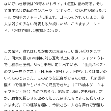
ないでいき最後はPR青木がトライ。1点差に詰め寄る。そし
て決まれば逆転のコンバージョンキック。SO木村が蹴ったボ
ールは相手のチャージに阻まれ、ゴールを外れてしまう。慶
大は残りの少ない時間も攻め続けたが、このままノーサイ
ド。32‐33で悔しい敗戦となった。
この試合、敗れはしたが慶大は素晴らしい戦いぶりを見せ
た。明大の強力Fwd陣に対し互角以上に戦い、ラインアウト
でも相手を圧倒。Bksも果敢に前に出ていき、「全員がベスト
のプレーをできた」（FL石田・経4）と、内容としては満足の
いくものであった。このような試合ができたのは、「Jr.選手
権の中で選手たちがすごく成長できた」（CTB柚木ゲームキ
ャプテン・商4）ためであろう。結果には悔しさも残る。だ
が、勝負の厳しさを改めて知った選手たちはさらに強くなっ
たはずだ。この経験を糧に、今後さらに大きな舞台で活躍し