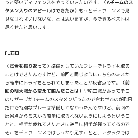
っと堅いディフェンスをやっていきたいです。
（
A
チームのス
タメン入りのアピールはできたか）
もっとディフェンスで見
せなければいけないな、とは思いますが、今できるベストは
尽くせたと思います。
FL
石田
（試合を振り返って）
準備をしていたプレーでトライを取る
ことはできたんですけど、前回と同じようにこちらのミスか
ら簡単にトライをとられてしまったことが反省点です。
（前
回の明大戦から変えて臨んだことは）
早稲田戦があってそこ
のリザーブがBチームのスタメンだったので合わせるのが昨日
だけで特別なプレーは準備してなかったんですけど、前回の
反省点からミスから簡単に取られないようにしようというこ
とと、相手が疲れてきたときに逆目に相手が残ってくるので
そこをディフェンスではしっかり足すことと、アタックでは