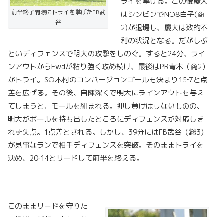
ライを挙げる。この後慶大
前半終了間際にトライを挙げたFB武
はシンビンでNO8白子(商
谷
2)が退場し、慶大は数的不
利の状況となる。だがしぶ
といディフェンスで明大の攻撃をしのぐ。すると24分、ライ
ンアウトからFwdが粘り強く攻め続け、最後はPR青木（商2）
がトライ。SO木村のコンバージョンゴールも決まり15‐7と点
差を広げる。その後、自陣深くで明大にラインアウトを与え
てしまうと、モールを組まれる。押し負けはしないものの、
明大がボールを持ち出したところにディフェンスが対応しき
れず失点。1点差とされる。しかし、39分にはFB武谷（総3）
が見事なランで相手ディフェンスを突破。そのままトライを
決め、20‐14とリードして前半を終える。
このままリードを守りた