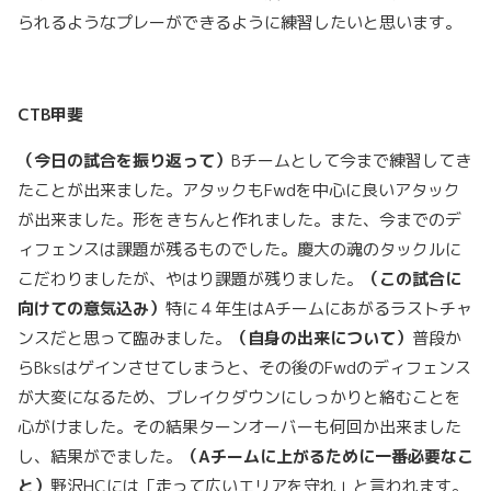
られるようなプレーができるように練習したいと思います。
CTB
甲斐
（今日の試合を振り返って）
Bチームとして今まで練習してき
たことが出来ました。アタックもFwdを中心に良いアタック
が出来ました。形をきちんと作れました。また、今までのデ
ィフェンスは課題が残るものでした。慶大の魂のタックルに
こだわりましたが、やはり課題が残りました。
（この試合に
向けての意気込み）
特に４年生はAチームにあがるラストチャ
ンスだと思って臨みました。
（自身の出来について）
普段か
らBksはゲインさせてしまうと、その後のFwdのディフェンス
が大変になるため、ブレイクダウンにしっかりと絡むことを
心がけました。その結果ターンオーバーも何回か出来ました
し、結果がでました。
（
A
チームに上がるために一番必要なこ
と）
野沢HCには「走って広いエリアを守れ」と言われます。