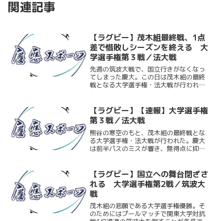
関連記事
【ラグビー】茂木組最終戦、1点
差で惜敗しシーズンを終える 大
学選手権第３戦／法大戦
先週の筑波大戦で、国立行きがなくなっ
てしまった慶大。この日は茂木組の最終
戦となる大学選手権・法大戦が行われ
た。この１年突き詰めてきた慶大らしい
ラグビーを体現したかったが、前半パス
のミスが響き、無得点に抑えられてしま
【ラグビー】【速報】大学選手権
う。後半はミスが減り、一時...
第３戦／法大戦
熊谷の寒空のもと、茂木組の最終戦とな
る大学選手権・法大戦が行われた。慶大
は前半パスのミスが響き、無得点に抑え
られてしまう。後半なんとか巻き返した
かった慶大。一時は逆転に成功したもの
の、試合終了間際に法大にPGを決められ
【ラグビー】国立への舞台閉ざさ
そのままノーサイド。2...
れる 大学選手権第2戦／筑波大
戦
茂木組の悲願である大学選手権優勝。そ
のためにはプールマッチで関東大学対抗