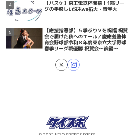
【バスケ】京王電鉄杯開幕！1部リー
グの手厳しい洗礼vs拓大・青学大
【應援指導部】５季ぶりＶを祝福 祝賀
会で届けた秋へのエール／慶應義塾体
育会野球部令和８年度東京六大学野球
春季リーグ戦優勝 祝賀会～後編～
© 2022 KEIO SPORTS PRESS.