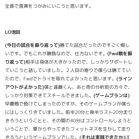
全員で黒黄をつかみにいこうと思います。
LO
池田
(
今日の試合を振り返って)
勝てた試合だったのですごく悔し
いです。でもこれが勝負なので、仕方ないです。
(Fwd
戦を振
り返って)
相手は身体が大きかったので、しっかりサポートし
ていこうと話していました。２人目の寄りで僕らは勝ててい
たので、Fwdでトライを取れてよかったと思います。
(
ライン
アウトがよかった)
僕と遠藤くん、あと他の分析班の方々で、
しっかり対策できてスチールできました。
(
ゲームプランは)
早慶戦で負けてしまったのですが、そのゲームプランが僕ら
にはしっくりきていました。前半20分と後半ラスト20分走り
きろうということと、その間の40分はコントロールしようと
いうことで、夏からやってきたフィットネスを生かして走り
きろうというゲームプランでした。
(
それは実践できたか)
ほ