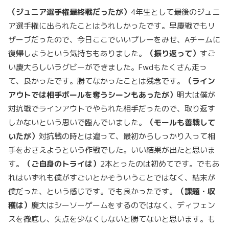
（ジュニア選手権最終戦だったが）
4年生として最後のジュニ
ア選手権に出られたことはうれしかったです。早慶戦でもリ
ザーブだったので、今日ここでいいプレーをみせ、Aチームに
復帰しようという気持ちもありました。
（振り返って）
すご
い慶大らしいラグビーができました。Fwdもたくさん走っ
て、良かったです。勝てなかったことは残念です。
（ライン
アウトでは相手ボールを奪うシーンもあったが）
明大は僕が
対抗戦でラインアウトでやられた相手だったので、取り返す
しかないという思いで臨んでいました。
（モールも善戦して
いたが）
対抗戦の時とは違って、最初からしっかり入って相
手をおさえようという作戦でした。いい結果が出たと思いま
す。
（ご自身のトライは）
2本とったのは初めてです。でもあ
れはいずれも僕がすごいとかそういうことではなく、結末が
僕だった、という感じです。でも良かったです。
（課題・収
穫は）
慶大はシーソーゲームをするのではなく、ディフェン
スを徹底し、失点を少なくしないと勝てないと思います。も