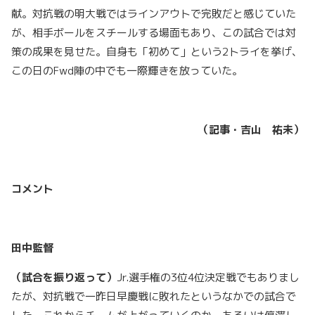
献。対抗戦の明大戦ではラインアウトで完敗だと感じていた
が、相手ボールをスチールする場面もあり、この試合では対
策の成果を見せた。自身も「初めて」という2トライを挙げ、
この日のFwd陣の中でも一際輝きを放っていた。
（記事・吉山 祐未）
コメント
田中監督
（試合を振り返って）
Jr.選手権の3位4位決定戦でもありまし
たが、対抗戦で一昨日早慶戦に敗れたというなかでの試合で