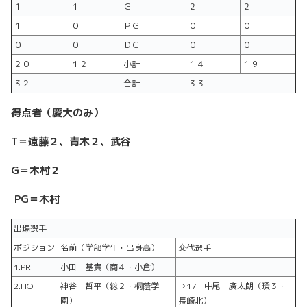
１
１
Ｇ
２
２
１
０
ＰＧ
０
０
０
０
ＤＧ
０
０
２０
１２
小計
１４
１９
３２
合計
３３
得点者（慶大のみ）
T
＝遠藤２、青木２、武谷
G
＝木村２
PG
＝木村
出場選手
ポジション
名前（学部学年・出身高）
交代選手
1.PR
小田 基貴（商４・小倉）
2.HO
神谷 哲平（総２・桐蔭学
→17 中尾 廣太朗（環３・
園）
長崎北）