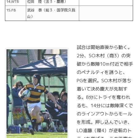
14.WTB
位田 陸（法３・慶應）
15.FB
武谷 泰（総３・国学院久我
山）
試合は開始直後から動く。
2分、SO木村（商3）の突
破から敵陣10ｍ付近で相手
のペナルティを誘うと、
PGを選択。SO木村が落ち
着いて決め慶大が先制す
る。8分にトライを奪われ
るも、14分には敵陣深くで
のラインアウトからモール
を形成。押し込んでいき、
LO遠藤（環4）が逆転のト