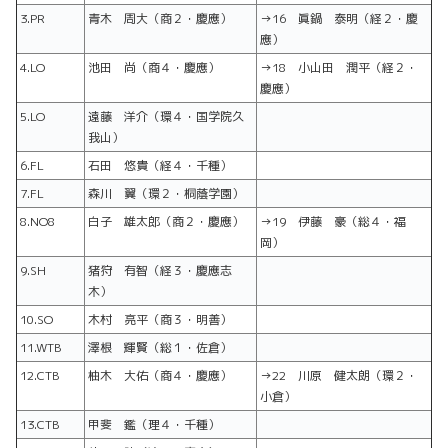
3.PR
青木 周大（商２・慶應）
→16 眞鍋 泰明（経２・慶
應）
4.LO
池田 尚（商４・慶應）
→18 小山田 潤平（経２・
慶應）
5.LO
遠藤 洋介（環４・国学院久
我山）
6.FL
石田 悠貴（経４・千種）
7.FL
森川 翼（環２・桐蔭学園）
8.NO8
白子 雄太郎（商２・慶應）
→19 伊藤 豪（総４・福
岡）
9.SH
猪狩 有智（経３・慶應志
木）
10.SO
木村 亮平（商３・明善）
11.WTB
澤根 輝賢（総１・佐倉）
12.CTB
柚木 大佑（商４・慶應）
→22 川原 健太朗（環２・
小倉）
13.CTB
甲斐 鑑（理４・千種）