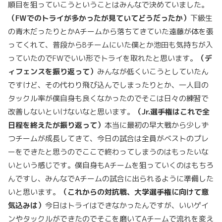
順目を狙っていこうということはみんなで決めていました。
（
FW
でのトライが多かったが見ていてどうだったか）
下級生
の青木だったりとかAチームから落ちてきていた遠藤が体を張
ってくれて、普段からBチームにいた僕とか池田も気持ちが入
っていたのでFWでいい形でトライを取れたと思います。
（デ
ィフェンスを振り返って）
みんなが低くいこうとしていたん
ですけど、その代わり飛び込んでしまったりとか、一人目の
タックル率が僕自身も良くなかったのでそこは日々の練習で
改善しないといけないなと思います。
（
Jr.
選手権はこれで全
日程を終えたが振り返って）
本当に最初の早大戦から少しず
つチームが成長してきて、今日の試合は全員がベストのプレ
ーをできたと思うのでここで終わってしまうのはもったいな
いという感じです。僕自身もAチームを狙っていくのはもちろ
んですし、みんなでAチームの試合に出られるように準備した
いと思います。
（これからの対抗戦、大学選手権に向けて意
気込みは）
今日はトライはできなかったんですが、いいゲイ
ンやタックルができたのでそこを磨いてAチームで流れを変え