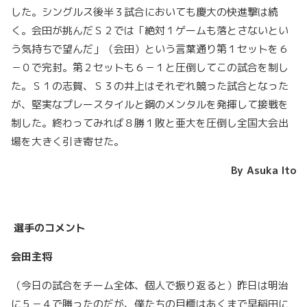
した。シングルス後半３試合においても慶大の快進撃は続
く。会田が挑んだＳ２では「絶対１ゲームも落とさないとい
う気持ちで望んだ」（会田）という言葉通り第１セットを６
－０で完封。第２セットも６－１と圧倒してこの試合を制し
た。Ｓ１の志賀、Ｓ３の井上はそれぞれ競った試合となった
が、堅実なプレースタイルと鋼のメンタルを発揮して接戦を
制した。終わってみれば８勝１敗と亜大を圧倒し全国大会出
場を大きく引き寄せた。
By Asuka Ito
選手のコメント
会田主将
（今日の試合をチーム全体、個人で振り返ると）昨日は明治
に５－４で勝ったのだが、僕たちの目標はあくまで早稲田に