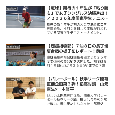
をつかむ。Ｓ・松田悠冬（商２・慶應）
の連続サービスエースで一気に主導権を
【庭球】期待の１年生が「粘り勝
庭球女子
握り、第１セットを先取し...
ち」で女子シングルス決勝進出！
／２０２６年度関東学生テニスト
ーナメント
期待の新１年生が初の大会で決勝にコマ
を進めた。４月２８日より本戦が行われ
ている関東学生テニストーナメント。大
会８日目となる５月４日、最高気温２６
度と、ゴールデンウイークとは思えぬ暑
さに加え最大１０メートルの強風が吹い
【應援指導部】７泊８日の長丁場
應援指導部
たこの日、内藤悠香（総政...
夏合宿の様子をレポート！前編
慶應義塾体育会應援指導部は２０２５年
度も恒例の夏合宿を実施した。期間は８
月１９日(火)から２６日(火)までの７泊８
日。「過酷」とイメージされる應援指導
部の夏合宿だが、実際はどのような日々
が送られているのか。我々ケイスポは、
【バレーボール】秋季リーグ開幕
バレー企画
８月2４日(日)か...
直前企画第３弾！塾高対談 山元
康生×一木脩平
いよいよ開幕を迎えた、関東大学バレー
ボール秋季リーグ戦。慶大は今季も２部
で戦い、春に果たせなかった１部昇格を
目指します。開幕２日前からお届けする
直前企画のラストを飾るのは、主将／L・