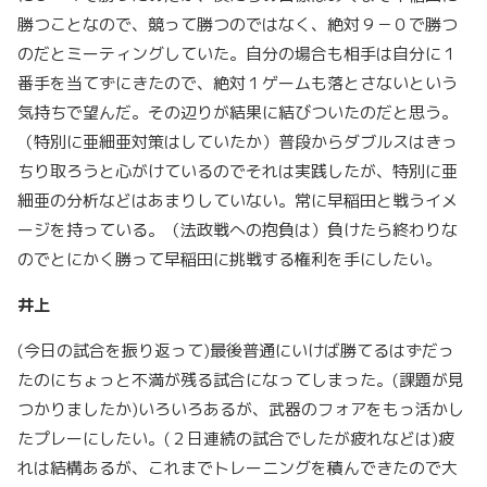
勝つことなので、競って勝つのではなく、絶対９－０で勝つ
のだとミーティングしていた。自分の場合も相手は自分に１
番手を当てずにきたので、絶対１ゲームも落とさないという
気持ちで望んだ。その辺りが結果に結びついたのだと思う。
（特別に亜細亜対策はしていたか）普段からダブルスはきっ
ちり取ろうと心がけているのでそれは実践したが、特別に亜
細亜の分析などはあまりしていない。常に早稲田と戦うイメ
ージを持っている。（法政戦への抱負は）負けたら終わりな
のでとにかく勝って早稲田に挑戦する権利を手にしたい。
井上
(今日の試合を振り返って)最後普通にいけば勝てるはずだっ
たのにちょっと不満が残る試合になってしまった。(課題が見
つかりましたか)いろいろあるが、武器のフォアをもっ活かし
たプレーにしたい。(２日連続の試合でしたが疲れなどは)疲
れは結構あるが、これまでトレーニングを積んできたので大