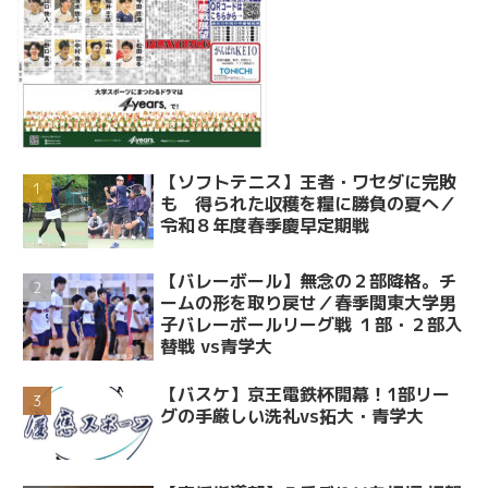
【ソフトテニス】王者・ワセダに完敗
も 得られた収穫を糧に勝負の夏へ／
令和８年度春季慶早定期戦
【バレーボール】無念の２部降格。チ
ームの形を取り戻せ／春季関東大学男
子バレーボールリーグ戦 １部・２部入
替戦 vs青学大
【バスケ】京王電鉄杯開幕！1部リー
グの手厳しい洗礼vs拓大・青学大