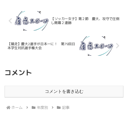
山元康生（法４・慶應）×アナリスト・一
木脩平（法４・慶應）...
【ソッカー女子】第２節 慶大、攻守で圧倒
し開幕２連勝
【競走】慶大2選手が日本一に！ 第79回日
本学生対抗選手権大会
コメント
コメントを書き込む
ホーム
年度別
記事