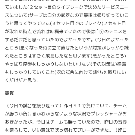
ていました(２セット目のタイブレークで決めたサービスエー
スについて)サーブは自分の武器なので最後は振り切っていこ
うと思ってやっていた(３セット目でのブレイク)２セット目
が取れた時点で流れは結構来ていたので後は自分のテニスを
するだけだと思っていたのでよかったです。(今日のよかった
ところ)悪くなった時に立て直せたというか対策がしっかり練
れたところはすごく成長したなと思います(悪かったところ)
やっぱり序盤をしっかりしないといけない(その対策は)準備
をしっかりしていくこと(次の試合に向けて)勝ちを取りにい
くだけだと思う。
志賀
（今日の試合を振り返って）昨日Ｓ１で負けていて、チーム
が勝つか負けるかわからないような状況でプレッシャーがお
おきかったが、今日はチームも勝っていたので、昨日の雪辱
を晴らして、いい意味で吹っ切れてプレーができた。（昨日