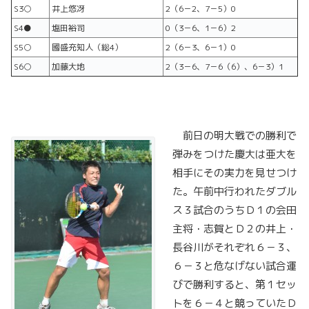
S3○
井上悠冴
2（6－2、7－5）0
S4●
塩田裕司
0（3－6、1－6）2
S5○
國盛充知人（総4）
2（6－3、6－1）0
S6○
加藤大地
2（3－6、7－6（6）、6－3）1
前日の明大戦での勝利で
弾みをつけた慶大は亜大を
相手にその実力を見せつけ
た。午前中行われたダブル
ス３試合のうちＤ１の会田
主将・志賀とＤ２の井上・
長谷川がそれぞれ６－３、
６－３と危なげない試合運
びで勝利すると、第１セッ
トを６－４と競っていたＤ