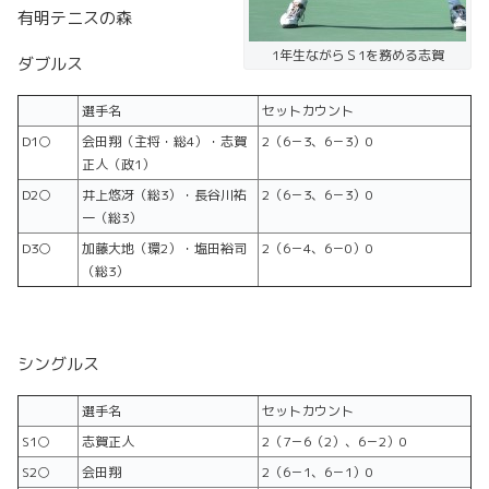
有明テニスの森
1年生ながらＳ1を務める志賀
ダブルス
選手名
セットカウント
D1○
会田翔（主将・総4）・志賀
2（6－3、6－3）0
正人（政1）
D2○
井上悠冴（総3）・長谷川祐
2（6－3、6－3）0
一（総3）
D3○
加藤大地（環2）・塩田裕司
2（6－4、6－0）0
（総3）
シングルス
選手名
セットカウント
S1○
志賀正人
2（7－6（2）、6－2）0
S2○
会田翔
2（6－1、6－1）0