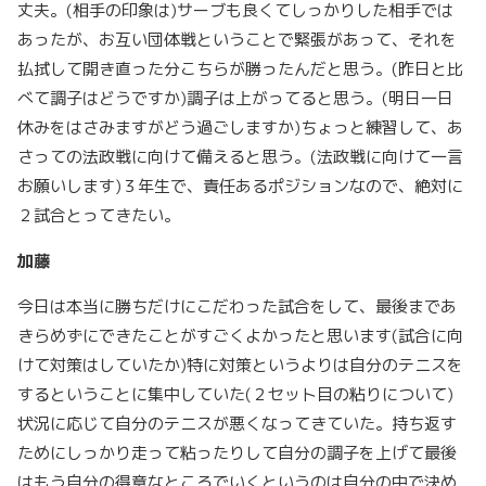
丈夫。(相手の印象は)サーブも良くてしっかりした相手では
あったが、お互い団体戦ということで緊張があって、それを
払拭して開き直った分こちらが勝ったんだと思う。(昨日と比
べて調子はどうですか)調子は上がってると思う。(明日一日
休みをはさみますがどう過ごしますか)ちょっと練習して、あ
さっての法政戦に向けて備えると思う。(法政戦に向けて一言
お願いします)３年生で、責任あるポジションなので、絶対に
２試合とってきたい。
加藤
今日は本当に勝ちだけにこだわった試合をして、最後まであ
きらめずにできたことがすごくよかったと思います(試合に向
けて対策はしていたか)特に対策というよりは自分のテニスを
するということに集中していた(２セット目の粘りについて)
状況に応じて自分のテニスが悪くなってきていた。持ち返す
ためにしっかり走って粘ったりして自分の調子を上げて最後
はもう自分の得意なところでいくというのは自分の中で決め