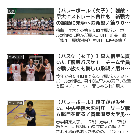
【バレーボール（女子）】強敵・
記事
早大にストレート負けも 新戦力
の躍動に来季への希望／第９０回
早慶バレーボール定期戦
強敵・早大との第９０回早慶バレーボー
ル定期戦に臨んだ慶大。OH・許斐千鶴
（総１・慶應湘南）やOH・田中奏絵（文
２・都立戸山）を中心に果敢に攻撃を仕
掛けたが、早大の高いブロックと安定し
た試合運びに苦しみ、セットカウント０
【バスケ（女子）】早大相手に貫
バスケ女子
－３で敗れた。しかし、...
いた「慶應バスケ」 チーム全員
で戦い抜くも悔しい敗戦／第８４
回早慶バスケットボール定期戦
今年で第８４回目となる早慶バスケット
ボール定期戦。第１Qは早大の素早い攻撃
と堅いデフェンスに苦しめられた慶大だ
が、第２Q以降は順調に得点を重ねて意地
を見せた。強敵の早大相手に悔しい敗戦
を喫したものの、最後まで慶應らしい泥
【バレーボール】攻守がかみ合
バレー戦評
臭いバスケを貫き、４...
い、中央学院大を制圧 リーグ戦
６勝目を飾る／春季関東大学男子
バレーボールリーグ戦第８日目vs
春季関東大学リーグ戦（春季リーグ戦）
中央学院大
第８日目。序盤は中央学院大の勢いに押
される場面もあったものの、主将・山口
快人（経４・慶應）を中心に徐々に流れ