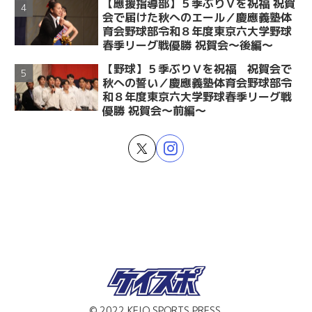
【應援指導部】５季ぶりＶを祝福 祝賀
会で届けた秋へのエール／慶應義塾体
育会野球部令和８年度東京六大学野球
春季リーグ戦優勝 祝賀会～後編～
【野球】５季ぶりＶを祝福 祝賀会で
秋への誓い／慶應義塾体育会野球部令
和８年度東京六大学野球春季リーグ戦
優勝 祝賀会～前編～
© 2022 KEIO SPORTS PRESS.