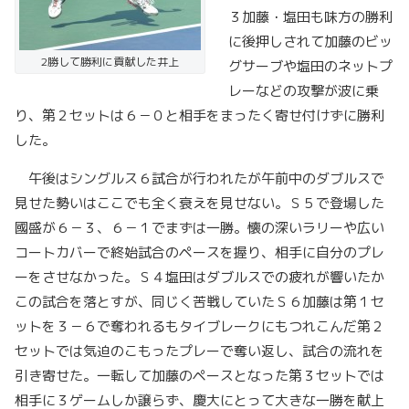
３加藤・塩田も味方の勝利
に後押しされて加藤のビッ
2勝して勝利に貢献した井上
グサーブや塩田のネットプ
レーなどの攻撃が波に乗
り、第２セットは６－０と相手をまったく寄せ付けずに勝利
した。
午後はシングルス６試合が行われたが午前中のダブルスで
見せた勢いはここでも全く衰えを見せない。Ｓ５で登場した
國盛が６－３、６－１でまずは一勝。懐の深いラリーや広い
コートカバーで終始試合のペースを握り、相手に自分のプレ
ーをさせなかった。Ｓ４塩田はダブルスでの疲れが響いたか
この試合を落とすが、同じく苦戦していたＳ６加藤は第１セ
ットを３－６で奪われるもタイブレークにもつれこんだ第２
セットでは気迫のこもったプレーで奪い返し、試合の流れを
引き寄せた。一転して加藤のペースとなった第３セットでは
相手に３ゲームしか譲らず、慶大にとって大きな一勝を献上