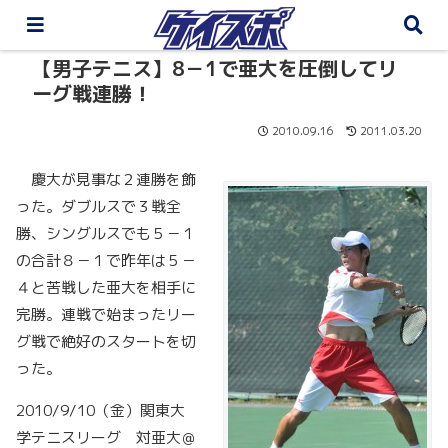
【男子テニス】8－1で亜大を圧倒してリ
ーグ戦連勝！
2010.09.16
2011.03.20
慶大が見事な２連勝を飾
った。ダブルスで３戦全
勝、シングルスでも５－１
の合計８－１で昨年は５－
４と苦戦した亜大を相手に
完勝。連戦で始まったリー
グ戦で絶好のスタートを切
った。
2010/9/10（金）関東大
学テニスリーグ 対亜大＠