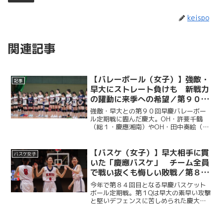
keispo
関連記事
【バレーボール（女子）】強敵・
記事
早大にストレート負けも 新戦力
の躍動に来季への希望／第９０回
早慶バレーボール定期戦
強敵・早大との第９０回早慶バレーボー
ル定期戦に臨んだ慶大。OH・許斐千鶴
（総１・慶應湘南）やOH・田中奏絵（文
２・都立戸山）を中心に果敢に攻撃を仕
掛けたが、早大の高いブロックと安定し
た試合運びに苦しみ、セットカウント０
【バスケ（女子）】早大相手に貫
バスケ女子
－３で敗れた。しかし、...
いた「慶應バスケ」 チーム全員
で戦い抜くも悔しい敗戦／第８４
回早慶バスケットボール定期戦
今年で第８４回目となる早慶バスケット
ボール定期戦。第１Qは早大の素早い攻撃
と堅いデフェンスに苦しめられた慶大だ
が、第２Q以降は順調に得点を重ねて意地
を見せた。強敵の早大相手に悔しい敗戦