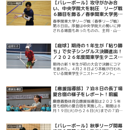
を喫したものの、最後まで慶應らしい泥
【バレーボール】攻守がかみ合
バレー戦評
臭いバスケを貫き、４...
い、中央学院大を制圧 リーグ戦
６勝目を飾る／春季関東大学男子
バレーボールリーグ戦第８日目vs
春季関東大学リーグ戦（春季リーグ戦）
中央学院大
第８日目。序盤は中央学院大の勢いに押
される場面もあったものの、主将・山口
快人（経４・慶應）を中心に徐々に流れ
をつかむ。Ｓ・松田悠冬（商２・慶應）
の連続サービスエースで一気に主導権を
【庭球】期待の１年生が「粘り勝
庭球女子
握り、第１セットを先取し...
ち」で女子シングルス決勝進出！
／２０２６年度関東学生テニスト
ーナメント
期待の新１年生が初の大会で決勝にコマ
を進めた。４月２８日より本戦が行われ
ている関東学生テニストーナメント。大
会８日目となる５月４日、最高気温２６
度と、ゴールデンウイークとは思えぬ暑
さに加え最大１０メートルの強風が吹い
【應援指導部】７泊８日の長丁場
應援指導部
たこの日、内藤悠香（総政...
夏合宿の様子をレポート！前編
慶應義塾体育会應援指導部は２０２５年
度も恒例の夏合宿を実施した。期間は８
月１９日(火)から２６日(火)までの７泊８
日。「過酷」とイメージされる應援指導
部の夏合宿だが、実際はどのような日々
が送られているのか。我々ケイスポは、
【バレーボール】秋季リーグ開幕
バレー企画
８月2４日(日)か...