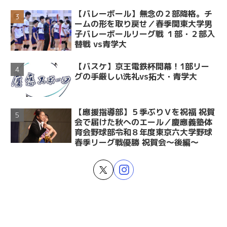
【バレーボール】無念の２部降格。チ
ームの形を取り戻せ／春季関東大学男
子バレーボールリーグ戦 １部・２部入
替戦 vs青学大
【バスケ】京王電鉄杯開幕！1部リー
グの手厳しい洗礼vs拓大・青学大
【應援指導部】５季ぶりＶを祝福 祝賀
会で届けた秋へのエール／慶應義塾体
育会野球部令和８年度東京六大学野球
春季リーグ戦優勝 祝賀会～後編～