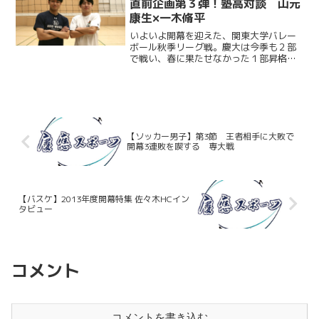
直前企画第３弾！塾高対談 山元
康生×一木脩平
いよいよ開幕を迎えた、関東大学バレー
ボール秋季リーグ戦。慶大は今季も２部
で戦い、春に果たせなかった１部昇格を
目指します。開幕２日前からお届けする
直前企画のラストを飾るのは、主将／L・
山元康生（法４・慶應）×アナリスト・一
木脩平（法４・慶應）...
【ソッカー男子】第3節 王者相手に大敗で
開幕3連敗を喫する 専大戦
【バスケ】2013年度開幕特集 佐々木HCイン
タビュー
コメント
コメントを書き込む