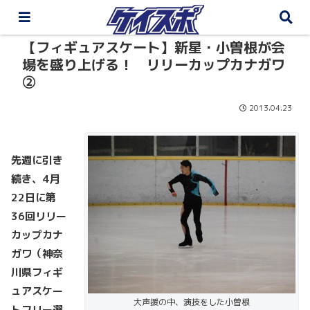
【フィギュアスケート】新星・小曽根が会
場を盛り上げる！ リリーカップカナガワ
②
2013.04.23
先週に引き
続き、4
月
22
日に第
36
回リリー
カップカナ
ガワ（神奈
川県フィギ
ュアスケー
大声援の中、演技をした小曽根
トフリー選