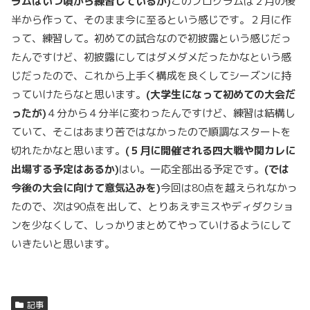
ラムはいつ頃から練習しているか)
このプログラムは２月の後
半から作って、そのまま今に至るという感じです。２月に作
って、練習して。初めての試合なので初披露という感じだっ
たんですけど、初披露にしてはダメダメだったかなという感
じだったので、これから上手く構成を良くしてシーズンに持
っていけたらなと思います。
(
大学生になって初めての大会だ
ったが)
４分から４分半に変わったんですけど、練習は結構し
ていて、そこはあまり苦ではなかったので順調なスタートを
切れたかなと思います。
(
５月に開催される四大戦や関カレに
出場する予定はあるか)
はい。一応全部出る予定です。
(
では
今後の大会に向けて意気込みを)
今回は80点を越えられなかっ
たので、次は90点を出して、とりあえずミスやディダクショ
ンを少なくして、しっかりまとめてやっていけるようにして
いきたいと思います。
記事