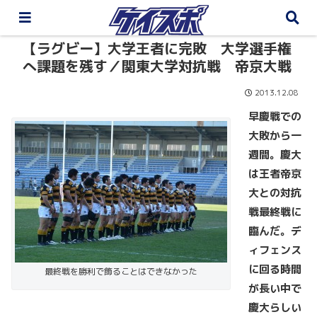
【ラグビー】大学王者に完敗 大学選手権
へ課題を残す／関東大学対抗戦 帝京大戦
2013.12.08
早慶戦での
大敗から一
週間。慶大
は王者帝京
大との対抗
戦最終戦に
臨んだ。デ
ィフェンス
に回る時間
最終戦を勝利で飾ることはできなかった
が長い中で
慶大らしい