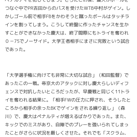
つなぐ中でPR吉田からのパスを受けたWTB中村がゲイン。し
かしゴール前で相手FBをかわそうと蹴ったボールはタッチラ
インを割ってしまう。こうして終盤に作ったチャンスを生か
すことができなかった慶大は、終了間際にもトライを奪われ
０－75でノーサイド。大学王者相手にまさに完敗という試合
であった。
「大学選手権に向けても非常に大切な試合」（和田監督）で
あったこの一戦。帝京大のアタックに対し慶大らしいディフ
ェンスで対抗したいところだったが、早慶戦と同じく11トラ
イを奪われる結果に。「相手FWの圧力に押され、そうしたと
ころから相手の余ったBKでゲインをされる繰り返し」（森
川）で、慶大はペナルティが増えるばかりであった。また、
キックでのミスがあり、自陣でのプレーを強いられてしまっ
たことがさらに状況を厳しくさせた。それでも「スクラム、