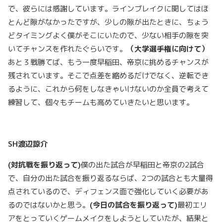
で、彼らには感謝しています。ラインブレイクに関してはほ
とんど隙がなかったですが、少しの隙が出たときに、ちょう
どタイミングよく僕がそこにいたので、少ない相手の隙を突
いてチャンスを作れたぐらいです。
（大学選手権に向けて）
あと３戦勝てば、もう一度早稲田、帝京に挑めるチャンスが
残されています。そこで点差を縮めるだけでなく、逆転でき
るように、これから何をしなきゃいけないのか全員で考えて
練習して、個々もチームも高めていきたいと思います。
SH
渡辺諒介
(
対抗戦を振り返って)
僕の出た試合が早稲田と帝京の2試合
で、自分の出た試合を振り返るならば、2つの試合とも大量得
点されているので、ディフェンス面で強化していく必要があ
るのではないかと思う。
(
今日の試合を振り返って)
最初エリ
アをとっていくゲームメイクをしようとしていたが、結果と