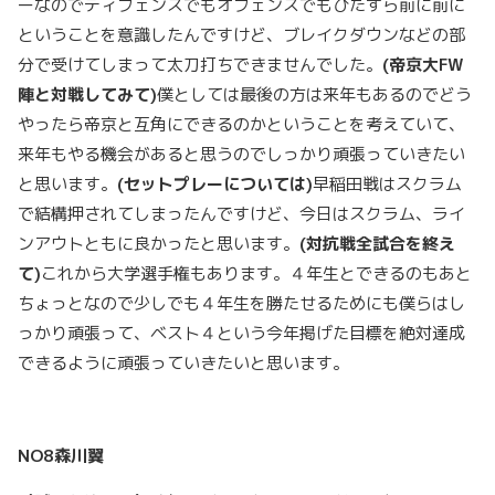
ーなのでディフェンスでもオフェンスでもひたすら前に前に
ということを意識したんですけど、ブレイクダウンなどの部
分で受けてしまって太刀打ちできませんでした。
(
帝京大FW
陣と対戦してみて)
僕としては最後の方は来年もあるのでどう
やったら帝京と互角にできるのかということを考えていて、
来年もやる機会があると思うのでしっかり頑張っていきたい
と思います。
(
セットプレーについては)
早稲田戦はスクラム
で結構押されてしまったんですけど、今日はスクラム、ライ
ンアウトともに良かったと思います。
(
対抗戦全試合を終え
て)
これから大学選手権もあります。４年生とできるのもあと
ちょっとなので少しでも４年生を勝たせるためにも僕らはし
っかり頑張って、ベスト４という今年掲げた目標を絶対達成
できるように頑張っていきたいと思います。
NO8
森川翼