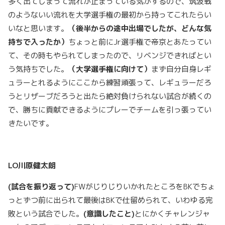
多く出てしまって流れが止まっている気がするので、筑波戦
のようないい流れを大学選手権の最初から持ってこれたらい
いなと思います。
（後半からの途中出場でしたが、どんな気
持ちで入ったか）
ちょっと前にJr選手権で帝京とあたってい
て、その時もやられてしまったので、リベンジできればとい
う気持ちでした。
（大学選手権に向けて）
まず自分自身レギ
ュラーとれるようにここから練習頑張って、レギュラーだろ
うとリザーブだろうと出たら絶対負けられない試合が続くの
で、勝ちに貢献できるようにプレーでチームを引っ張ってい
きたいです。
LO
川原健太朗
(
試合を振り返って)
FWがじりじりいかれたところをBKでちょ
っとずつ前に出られて最後はBKで仕留められて、いわゆる完
敗という試合でした。
(
意識したこと)
とにかくチャレンジャ