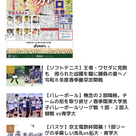
【ソフトテニス】王者・ワセダに完敗
も 得られた収穫を糧に勝負の夏へ／
令和８年度春季慶早定期戦
【バレーボール】無念の２部降格。チ
ームの形を取り戻せ／春季関東大学男
子バレーボールリーグ戦 １部・２部入
替戦 vs青学大
【バスケ】京王電鉄杯開幕！1部リー
グの手厳しい洗礼vs拓大・青学大