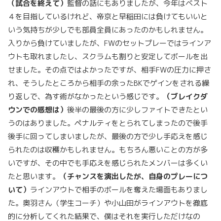
（試合を終えて）
監督の話にもありましたが、今年はベスト
４を目指しているけれど、帝京と早稲田には負けてもいいと
いう気持ちが少しでも部員全員にあったのかもしれません。
入りから負けていましたが、FWのセットプレーではラインア
ウトも取れましたし、スクラムも割りと安定してボールを出
せました。その点ではよかったですが、相手FWの圧力に押さ
れ、そうしたところから相手の余ったBKでゲインをされる繰
り返しで、為す術がなかったという感じです。
（ブレイクダ
ウンでの感想は）
後半の最後の方に少しファイトできたとい
うのはありました。ペナルティをとられてしまったので後手
後手に回ってしまいましたが、最後の方で少し手応えを感じ
られたのは収穫かもしれません。もちろん悪いことの方が多
いですが、その中でも手応えを感じられたメンバーは多くい
たと思います。
（チャンスを演出したが、自身のプレーにつ
いて）
ラインアウトで相手のボールを奪えた場面もありまし
た。奥羽さん（学生コーチ）や小山田がラインアウトを徹底
的に分析してくれた結果で、僕はそれを実行しただけなの