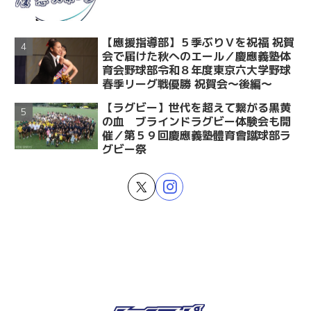
【應援指導部】５季ぶりＶを祝福 祝賀
会で届けた秋へのエール／慶應義塾体
育会野球部令和８年度東京六大学野球
春季リーグ戦優勝 祝賀会～後編～
【ラグビー】世代を超えて繋がる黒黄
の血 ブラインドラグビー体験会も開
催／第５９回慶應義塾體育會蹴球部ラ
グビー祭