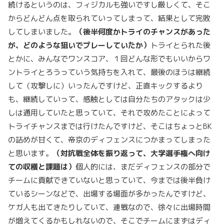
続けるというのは、フィジカルも強いですし厳しくて、そこ
からどんどん点を取られていってしまって、結果として完敗
してしまいました。
（後半何度かトライのチャンスがあった
が、どのような狙いでプレーしていたか）
トライとられた後
とかに、みんなでワンスコア、１回どんな形でもいいからワ
ントライとろうっていう気持ちを入れて、最後のほうは継続
して（攻撃しに）いったんですけど、正直キックするより
も、継続していって、感触としては自分たちのアタックは少
しは通用していたと思っていて、それで攻めたことによって
トライチャンスまでは行けたんですけど、そこはちょっとBK
の詰めが甘くて、帝京のディフェンスにつかまってしまった
と思います。
（対抗戦全体を振り返って、大学選手権へ向け
ての収穫と課題は）
個人的には、まだディフェンスの部分で
チームに貢献できていないと思っていて、今までは後半負け
ているシーンなどで、出場する場面が多かったんですけど、
ケガ人も出てきたりしていて、連戦なので、徐々に出場時間
が増えてくるかもしれないので、そこでチームにまずはディ