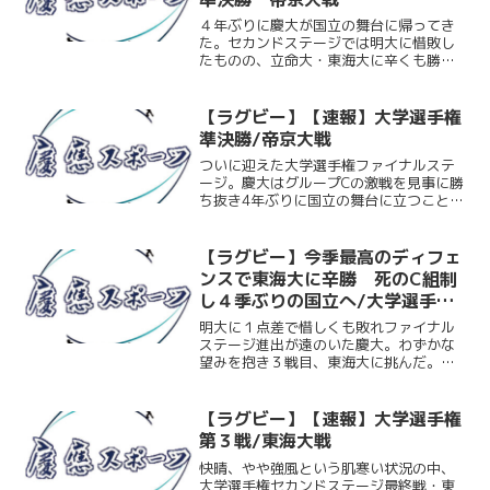
４年ぶりに慶大が国立の舞台に帰ってき
た。セカンドステージでは明大に惜敗し
たものの、立命大・東海大に辛くも勝利
し見事プールCを勝ち上がった慶大がファ
イナルステージ準決勝の舞台に進むこと
となった。その準決勝の相手は王者・帝
【ラグビー】【速報】大学選手権
京大。大学選手権４連覇...
準決勝/帝京大戦
ついに迎えた大学選手権ファイナルステ
ージ。慶大はグループCの激戦を見事に勝
ち抜き4年ぶりに国立の舞台に立つことが
許された。全部員の目標であったこの舞
台で対戦するのは王者・帝京大。試合は
前半こそディフェンス面で粘り3点のビハ
【ラグビー】今季最高のディフェ
インドで試合を折り...
ンスで東海大に辛勝 死のC組制
し４季ぶりの国立へ/大学選手権
第３戦 東海大戦
明大に１点差で惜しくも敗れファイナル
ステージ進出が遠のいた慶大。わずかな
望みを抱き３戦目、東海大に挑んだ。序
盤は風上の慶大が試合を優位に進めると
思われたが、予想を覆すほどの東海大の
勢いにのまれ、なかなか敵陣に入り込め
【ラグビー】【速報】大学選手権
ない。それでも気迫のディ...
第３戦/東海大戦
快晴、やや強風という肌寒い状況の中、
大学選手権セカンドステージ最終戦・東