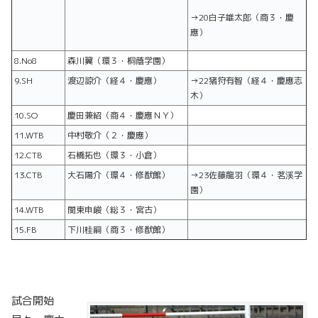
→20白子雄太郎（商３・慶
應）
8.No8
森川翼（環３・桐蔭学園）
9.SH
渡辺諒介（経４・慶應）
→22猪狩有智（経４・慶應志
木）
10.SO
慶田兼紹（商４・慶應ＮＹ）
11.WTB
中村敬介（２・慶應）
12.CTB
石橋拓也（環３・小倉）
13.CTB
大石陽介（環４・修猷館）
→23佐藤龍羽（環４・茗溪学
園）
14.WTB
関東申峻（総３・宮古）
15.FB
下川桂嗣（商３・修猷館）
試合開始