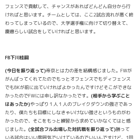
フェンスで貢献して、チャンスがあればどんどん自分から行
ければと思います。チームとしては、ここ2試合流れが悪く終
わってしまっているので、大学選手権に向けて切り替えて、
慶應らしい試合をしていければと思います。
FB
下川桂嗣
(
今日を振り返って)
帝京とは力の差を結構感じました。FWが
がんばってくれてたのでもっとオフェンスでもディフェンス
でもBKが前に出ていければよかったんですけどそこができな
かったのでFWには申し訳なかったです。
(
相手から学ぶこと
はあったか)
やっぱり１人１人のブレイクダウンの強さであっ
たり、僕たちも目標にしなきゃいけない強さというものがわ
かったので、そこをもっと練習から求めていかなくてはと感
じました。
(
全試合フル出場した対抗戦を振り返って)
勝って
いる試合はいい雰囲気でいけているのでいいんですけど、1回