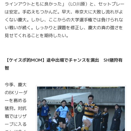
ラインアウトともに良かった」（LO川原）と、セットプレー
は安定。手応えもつかんだ。早大、帝京大に大敗し流れがよ
くない慶大。しかし、ここからの大学選手権では負けられな
い戦いが続く。しっかりと課題を修正し、慶大の真の強さを
見せてくれることを期待したい。
【ケイスポ的MOM
】途中出場でチャンスを演出 SH
猪狩有
智
今季、慶大
のBKリーダ
ーを務める
猪狩。対抗
戦ではリザ
ーブに入る