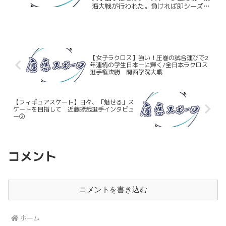
海大戦が行われた。負ければ即シーズン
終了、慶大の勝利かつ明大の敗北であれ
ば４強入りという重要な試合だったが、
慶大は序盤から防戦一方。そんな中でも
相手のミスにも助けられ前...
【女子ラクロス】強い！圧巻の試合運びで2
年連続の学生日本一に輝く/全日本ラクロス
選手権決勝 関西学院大戦
【フィギュアスケート】日々、「魅せる」ス
ケートを目指して 近藤琢哉選手インタビュ
ー②
コメント
コメントを書き込む
ホーム