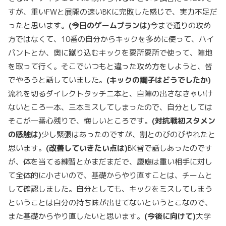
すが、重いFWと展開の速いBKに完敗した感じで、実力不足だ
ったと思います。
(
今日のゲームプランは)
今まで通りの攻め
方ではなくて、10番の自分からキックを多めに使って、ハイ
パントとか、奥に蹴り込むキックを要所要所で使って、陣地
を取って行く。そこでいつもと違った攻め方をしようと、皆
でやろうと話していました。
(
キックの調子はどうでしたか)
流れを切るダイレクトタッチ二本と、自陣の出さなきゃいけ
ないところ一本、三本ミスしてしまったので、自分としては
そこが一番心残りで、悔しいところです。
(
対抗戦初スタメン
の感触は)
少し緊張はあったのですが、割とのびのびやれたと
思います。
(
改善していきたい点は)
BK皆で話しあったのです
が、体を当てる練習とかまだまだで、慶應は重い相手に対し
て全体的に小さいので、基礎からやり直すことは、チームと
して確認しました。自分としても、キックをミスしてしまう
ということは自分の持ち味が出せてないというとこなので、
また基礎からやり直したいと思います。
(
今後に向けて)
大学