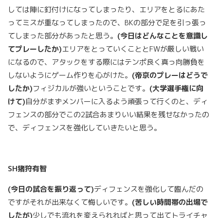
しては陣に釘付けになってしまったり、エリアをとるにあた
ってミスが重なってしまったので、BKの部分で足を引っ張っ
てしまった部分があったと思う。
(
今日はどんなことを意識し
てプレーしたか)
エリアをとっていくこととFWが厳しい戦い
になるので、アタックをする際にはテンポ良く真っ向勝負を
しないようにゲーム作りを心がけた。
(
帝京のプレーはどうで
したか)
フィジカルが強いということです。
(
大学選手権に向
けて)
自分がまずメンバーに入るよう頑張って行くのと、ディ
フェンスの部分でこの2試合あまりいい結果を残せなかったの
で、ディフェンスを強化していきたいと思う。
SH
猪狩有智
(
今日の試合を振り返って)
ディフェンスを強化して臨んだの
ですがそれが出来なくて悔しいです。
(
苦しい時間帯の出場で
したが)
少しでも流れを変えられればと思って出てトライチャ