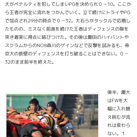
大がペナルティを犯してしまいPGを決められ０－10。ここか
ら王者が完全に流れをつかんでいく。立て続けにトライやPG
で加点され29分の時点で０－32。大石らがタックルで応戦し
たものの、ミスなく前進を続けた王者はディフェンスの隙を
突き着実に得点に結びつけた。その後は慶田のハイパントや
スクラムからのNO8森川のゲインなどで反撃を試みるも、帝
京大の鉄壁のディフェンスを打ち破ることはできない。０－
32のまま前半を終えた。
後半、慶大
はFWを大
幅に入れ替
え挑むが流
れは変わら
ない。１