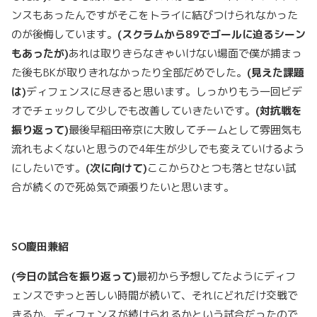
ンスもあったんですがそこをトライに結びつけられなかった
のが後悔しています。
(
スクラムから89
でゴールに迫るシーン
もあったが)
あれは取りきらなきゃいけない場面で僕が捕まっ
た後もBKが取りきれなかったり全部だめでした。
(
見えた課題
は)
ディフェンスに尽きると思います。しっかりもう一回ビデ
オでチェックして少しでも改善していきたいです。
(
対抗戦を
振り返って)
最後早稲田帝京に大敗してチームとして雰囲気も
流れもよくないと思うので4年生が少しでも変えていけるよう
にしたいです。
(
次に向けて)
ここからひとつも落とせない試
合が続くので死ぬ気で頑張りたいと思います。
SO
慶田兼紹
(
今日の試合を振り返って)
最初から予想してたようにディフ
ェンスでずっと苦しい時間が続いて、それにどれだけ交戦で
きるか、ディフェンスが続けられるかという試合だったので