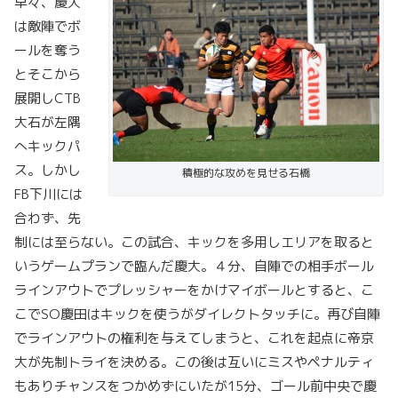
早々、慶大
は敵陣でボ
ールを奪う
とそこから
展開しCTB
大石が左隅
へキックパ
ス。しかし
積極的な攻めを見せる石橋
FB下川には
合わず、先
制には至らない。この試合、キックを多用しエリアを取ると
いうゲームプランで臨んだ慶大。４分、自陣での相手ボール
ラインアウトでプレッシャーをかけマイボールとすると、こ
こでSO慶田はキックを使うがダイレクトタッチに。再び自陣
でラインアウトの権利を与えてしまうと、これを起点に帝京
大が先制トライを決める。この後は互いにミスやペナルティ
もありチャンスをつかめずにいたが15分、ゴール前中央で慶