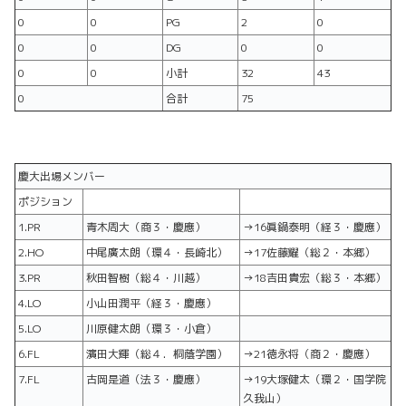
0
0
PG
2
0
0
0
DG
0
0
0
0
小計
32
43
0
合計
75
慶大出場メンバー
ポジション
1.PR
青木周大（商３・慶應）
→16眞鍋泰明（経３・慶應）
2.HO
中尾廣太朗（環４・長崎北）
→17佐藤耀（総２・本郷）
3.PR
秋田智樹（総４・川越）
→18吉田貴宏（総３・本郷）
4.LO
小山田潤平（経３・慶應）
5.LO
川原健太朗（環３・小倉）
6.FL
濱田大輝（総４．桐蔭学園）
→21徳永将（商２・慶應）
7.FL
古岡是道（法３・慶應）
→19大塚健太（環２・国学院
久我山）