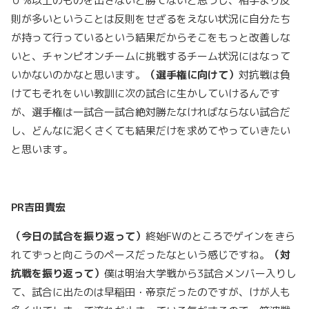
０％以上のものを出さないと勝てないと思うし、相手より反
則が多いということは反則をせざるをえない状況に自分たち
が持って行っているという結果だからそこをもっと改善しな
いと、チャンピオンチームに挑戦するチーム状況にはなって
いかないのかなと思います。
（選手権に向けて）
対抗戦は負
けてもそれをいい教訓に次の試合に生かしていけるんです
が、選手権は一試合一試合絶対勝たなければならない試合だ
し、どんなに泥くさくても結果だけを求めてやっていきたい
と思います。
PR
吉田貴宏
（今日の試合を振り返って）
終始FWのところでゲインをきら
れてずっと向こうのペースだったなという感じですね。
（対
抗戦を振り返って）
僕は明治大学戦から3試合メンバー入りし
て、試合に出たのは早稲田・帝京だったのですが、けが人も