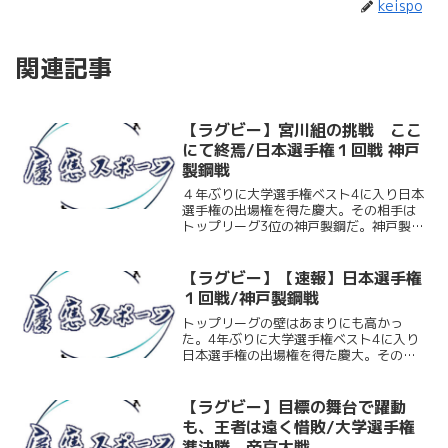
keispo
関連記事
【ラグビー】宮川組の挑戦 ここ
にて終焉/日本選手権１回戦 神戸
製鋼戦
４年ぶりに大学選手権ベスト4に入り日本
選手権の出場権を得た慶大。その相手は
トップリーグ3位の神戸製鋼だ。神戸製鋼
との対戦は12年ぶり。その当時の慶大主
将は現監督の和田康二であった。神戸製
鋼の注目選手はCTBジャック・フーリー
【ラグビー】【速報】日本選手権
とLOアンドリー...
１回戦/神戸製鋼戦
トップリーグの壁はあまりにも高かっ
た。4年ぶりに大学選手権ベスト4に入り
日本選手権の出場権を得た慶大。その相
手はトップリーグ3位の神戸製鋼だ。
WTB今村など日本代表クラスの選手が揃
う強敵に対し慶大はなすすべもなく完敗
【ラグビー】目標の舞台で躍動
を喫してしまった。第51...
も、王者は遠く惜敗/大学選手権
準決勝 帝京大戦