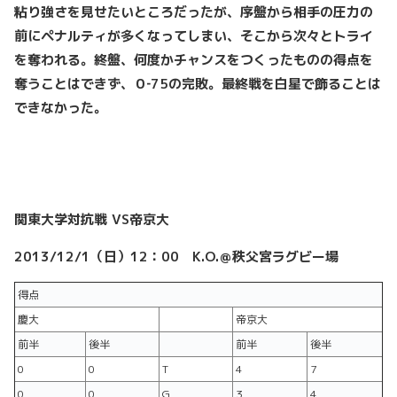
粘り強さを見せたいところだったが、序盤から相手の圧力の
前にペナルティが多くなってしまい、そこから次々とトライ
を奪われる。終盤、何度かチャンスをつくったものの得点を
奪うことはできず、０‐75
の完敗。最終戦を白星で飾ることは
できなかった。
関東大学対抗戦 VS
帝京大
2013/12/1
（日）12
：00
K.O.
＠秩父宮ラグビー場
得点
慶大
帝京大
前半
後半
前半
後半
0
0
T
4
7
0
0
G
3
4