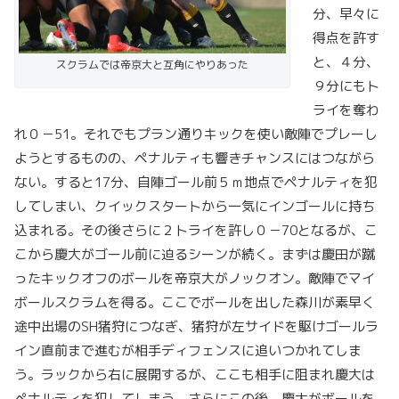
分、早々に
得点を許す
と、４分、
スクラムでは帝京大と互角にやりあった
９分にもト
ライを奪わ
れ０－51。それでもプラン通りキックを使い敵陣でプレーし
ようとするものの、ペナルティも響きチャンスにはつながら
ない。すると17分、自陣ゴール前５ｍ地点でペナルティを犯
してしまい、クイックスタートから一気にインゴールに持ち
込まれる。その後さらに２トライを許し０－70となるが、こ
こから慶大がゴール前に迫るシーンが続く。まずは慶田が蹴
ったキックオフのボールを帝京大がノックオン。敵陣でマイ
ボールスクラムを得る。ここでボールを出した森川が素早く
途中出場のSH猪狩につなぎ、猪狩が左サイドを駆けゴールラ
イン直前まで進むが相手ディフェンスに追いつかれてしま
う。ラックから右に展開するが、ここも相手に阻まれ慶大は
ペナルティを犯してしまう。さらにこの後、慶大がボールを