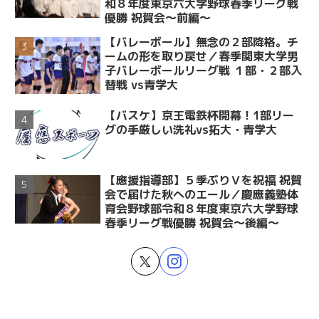
和８年度東京六大学野球春季リーグ戦
優勝 祝賀会～前編～
【バレーボール】無念の２部降格。チ
ームの形を取り戻せ／春季関東大学男
子バレーボールリーグ戦 １部・２部入
替戦 vs青学大
【バスケ】京王電鉄杯開幕！1部リー
グの手厳しい洗礼vs拓大・青学大
【應援指導部】５季ぶりＶを祝福 祝賀
会で届けた秋へのエール／慶應義塾体
育会野球部令和８年度東京六大学野球
春季リーグ戦優勝 祝賀会～後編～