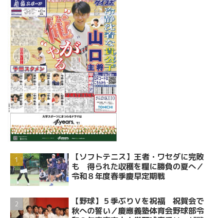
【ソフトテニス】王者・ワセダに完敗
も 得られた収穫を糧に勝負の夏へ／
令和８年度春季慶早定期戦
【野球】５季ぶりＶを祝福 祝賀会で
秋への誓い／慶應義塾体育会野球部令