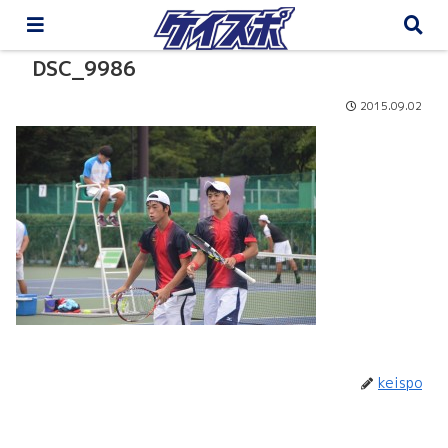
DSC_9986
2015.09.02
keispo