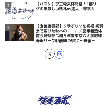
【バスケ】京王電鉄杯開幕！1部リー
グの手厳しい洗礼vs拓大・青学大
【應援指導部】５季ぶりＶを祝福 祝賀
会で届けた秋へのエール／慶應義塾体
育会野球部令和８年度東京六大学野球
春季リーグ戦優勝 祝賀会～後編～