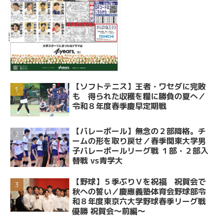
【ソフトテニス】王者・ワセダに完敗
も 得られた収穫を糧に勝負の夏へ／
令和８年度春季慶早定期戦
【バレーボール】無念の２部降格。チ
ームの形を取り戻せ／春季関東大学男
子バレーボールリーグ戦 １部・２部入
替戦 vs青学大
【野球】５季ぶりＶを祝福 祝賀会で
秋への誓い／慶應義塾体育会野球部令
和８年度東京六大学野球春季リーグ戦
優勝 祝賀会～前編～