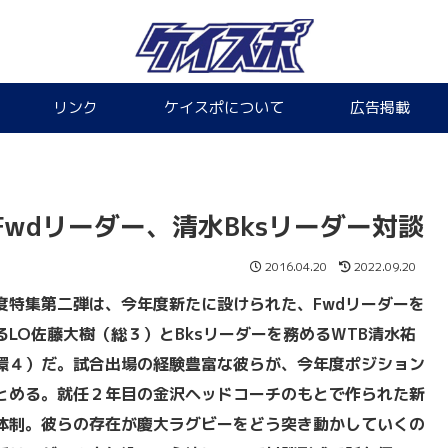
リンク
ケイスポについて
広告掲載
wdリーダー、清水Bksリーダー対談
2016.04.20
2022.09.20
度特集第二弾は、今年度新たに設けられた、Fwd
リーダーを
るLO
佐藤大樹（総３）とBks
リーダーを務めるWTB
清水祐
環４）だ。試合出場の経験豊富な彼らが、今年度ポジション
とめる。就任２年目の金沢ヘッドコーチのもとで作られた新
体制。彼らの存在が慶大ラグビーをどう突き動かしていくの