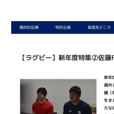
競技別記事
特別企画
紙面見どころ
【ラグビー】新年度特集②佐藤F
新年
務め
輔（
をま
たな