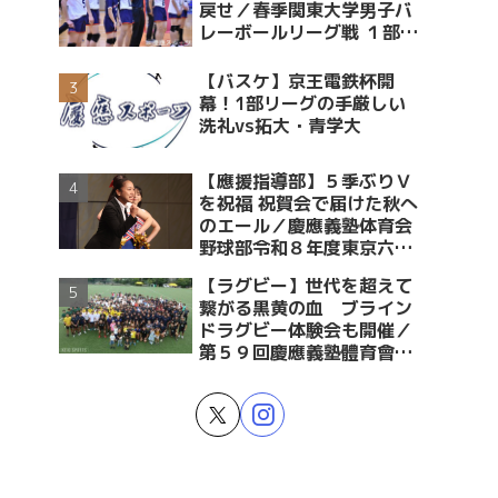
戻せ／春季関東大学男子バ
レーボールリーグ戦 １部・
２部入替戦 vs青学大
【バスケ】京王電鉄杯開
幕！1部リーグの手厳しい
洗礼vs拓大・青学大
【應援指導部】５季ぶりＶ
を祝福 祝賀会で届けた秋へ
のエール／慶應義塾体育会
野球部令和８年度東京六大
学野球春季リーグ戦優勝 祝
【ラグビー】世代を超えて
賀会～後編～
繋がる黒黄の血 ブライン
ドラグビー体験会も開催／
第５９回慶應義塾體育會蹴
球部ラグビー祭