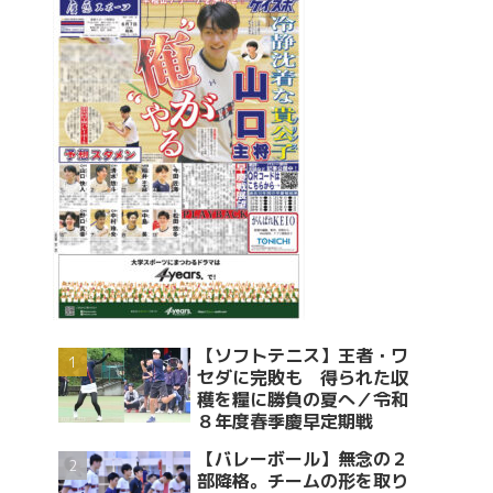
【ソフトテニス】王者・ワ
セダに完敗も 得られた収
穫を糧に勝負の夏へ／令和
８年度春季慶早定期戦
【バレーボール】無念の２
部降格。チームの形を取り