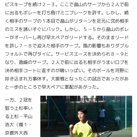
ビスキープを続け２－３。ここで畠山のサーブから２人で前
に出るもボレーを打ち負けミニブレークを許す。しかし、続
く相手のサーブの１本目で畠山がリターンを足元に沈め相手
のミスを誘いすぐにバック。しかし、５－５から畠山のボレ
ーがオーバーし再び早大ペアがリードする。そのままリード
を許し７－８で迎えた相手のサーブ。風の影響もありダブル
フォルトで再びタイに。サービスエースを決められ８－９と
なり、逸﨑のサーブ。２人で前に出るも相手がうまいロブを
決め相手コートに返すのが精いっぱい。そのボールを河野に
叩き込まれ万事休す。大接戦となったこの試合であったがあ
と一歩のところで早大ペアに軍配があがった。
一方、２冠を
狙う上杉率い
る上杉・平山
浩大（環１・
京都外大西