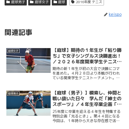
庭球男子
庭球女子
庭球
2016年度 テニス
keispo
関連記事
【庭球】期待の１年生が「粘り勝
庭球女子
ち」で女子シングルス決勝進出！
／２０２６年度関東学生テニスト
ーナメント
期待の新１年生が初の大会で決勝にコマ
を進めた。４月２８日より本戦が行われ
ている関東学生テニストーナメント。大
会８日目となる５月４日、最高気温２６
度と、ゴールデンウイークとは思えぬ暑
さに加え最大１０メートルの強風が吹い
【庭球（男子）】模索し、仲間と
庭球男子
たこの日、内藤悠香（総政...
戦い抜いた日々 学んだ「紳士の
スポーツ」／４年生卒業企画「光
るとき」 No.44・菅谷優作
25年度に卒業を迎える４年生を特集する
特別企画「光るとき」。第４４回となる
今回は、１年時から大きな存在感で活躍
し続けた菅谷優作（法４・慶應）。その