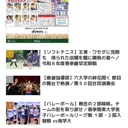
【ソフトテニス】王者・ワセダに完敗
も 得られた収穫を糧に勝負の夏へ／
令和８年度春季慶早定期戦
【應援指導部】六大学の絆花開く 節目
の舞台で熱演／第５０回合同演奏会
【バレーボール】無念の２部降格。チ
ームの形を取り戻せ／春季関東大学男
子バレーボールリーグ戦 １部・２部入
替戦 vs青学大