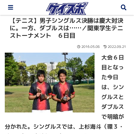
【テニス】男子シングルス決勝は慶大対決
に。一方、ダブルスは……／関東学生テニ
ストーナメント ６日目
2016.05.08
2022.09.21
大会６日
目となっ
た今日
は、シン
グルスと
ダブルス
で明暗が
分かれた。シングルスでは、上杉海斗（環３・