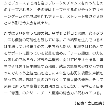
ムでデュースまで持ち込みブレークのチャンスを作ったもの
のキープされると、その後はキープをするのがやっとでリタ
ーンゲームで見せ場を作れず３－６。ストレート負けで３位
という形で今大会を終えた。
昨季は３冠を奪った慶大勢。今季も２種目で決勝、女子ダブ
ルスも優勝の可能性を残している。この結果を生んでいるの
は出場している選手の力はもちろんだが、応援をはじめとす
るサポートに回っている部員を含めた〝チーム慶應〟の力に
よるものであろう。次戦や早慶戦に向けてビデオを撮る１年
生やそれを１日中編集する部員、就活の影響も少なからずあ
ったであろう上位進出を逃した４年生も必死に後輩に声援を
送っている。部員全員の力をなくして慶大勢の優勝、そして
来週に迫った早慶戦での勝利は見えてこない。今季こそ日本
一〝奪還〟のために、チーム慶應の総合力が問われている。
（記事：太田悠貴）