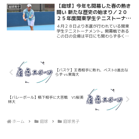
シングルス決勝は、菅谷の１セットダウ
【庭球】今年も開幕した春の熱き
庭球男子
ンからスタート。それでも...
闘い 新たな歴史の始まり／２０
２５年度関東学生テニストーナメ
ント
４月２８日より本選が行われている関東
学生テニストーナメント。開幕戦である
この日の会場は平日にも関わらず多くの
選手や観客であふれかえっていた。朝か
ら空は厚い雨雲に覆われ若干の涼しさを
感じさせるも、そんな天気とは対照的に
熱気と歓喜にあふれる有明...
【バスケ】王者相手に敗れ、ベスト8進出な
らず vs東海大
【バレーボール】格下相手に大苦戦 VS桜美
林大
ホーム
庭球
庭球男子