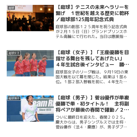
活躍の裏にある葛藤と努力。引退した今
だからこそ語れるその思いに迫る。
【庭球】テニスの未来へラリーを
庭球
繋げ １世紀を越える歴史に乾杯
／庭球部125周年記念式典
庭球部の創部１２５周年を祝う記念式典
が２月１５日（日）グランドプリンスホ
テル高輪にて行われた。当日は應援指導
部をはじめ、庭球部OBの伊藤公平塾長な
ど多くのOB、OGや慶大関係者が集ま
り、慶大庭球部の映えある実績と輝かし
【庭球（女子）】「王座優勝を目
庭球女子
い未来を象徴するような...
指せる舞台を残してあげたい」
４年生試合後インタビュー 勝利
掴めず１部６位で入替戦へ／関東
庭球部女子のリーグ戦は、９月19日の東
大学テニスリーグ1部vs東国大
国大戦を以て幕を閉じた。結果は１部６
位。１部２部入替戦を前に、４年生たち
は何を思うのか。リーグ戦を戦い終え、
入替戦を控える彼女たちの想いに迫る。
今回は女子部４年生である、主将・大橋
【庭球（男子）】菅谷優作が単複
庭球男子
麗美華選手（総４・光明...
優勝で単・初タイトル！ 主将副
将ペアが最後の春関で躍動／２０
２５年関東学生テニストーナメン
ついに最終日を迎えた、春関２０２５。
ト大会（春関）
慶大からは、男子シングルスでは主将・
菅谷優作（法４・慶應）が、男子ダブル
スは菅谷優作（主将）・有本響（副将／
総４・慶應）ペアが決勝に駒を進めた。