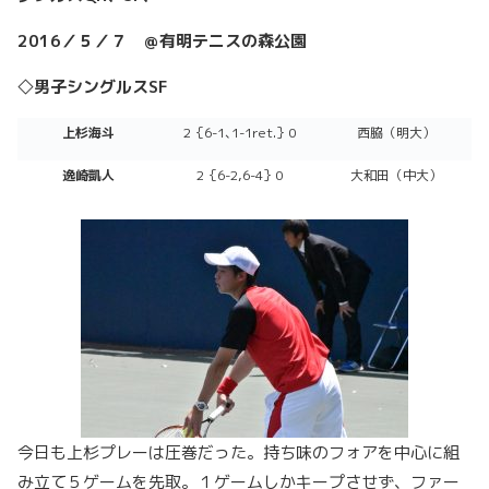
2016
／５／７ ＠有明テニスの森公園
◇男子シングルスSF
上杉海斗
2｛6-1､1-1ret.｝0
西脇（明大）
逸崎凱人
2｛6-2,6-4｝0
大和田（中大）
今日も上杉プレーは圧巻だった。持ち味のフォアを中心に組
み立て５ゲームを先取。１ゲームしかキープさせず、ファー