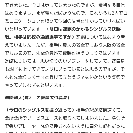
できました。今日は負けてしまったのですが、優勝する自信
はありますし、まだ組んだばかりなので、これからも2人でコ
ミュニケーションを取って今回の反省を生かしていければい
いと思っています。
（明日は連覇のかかるシングルス決勝
戦。相手は同校の逸﨑選手ですが）
連覇についてはあまり考
えていません。ただ、相手は慶大の後輩でもあり大阪の後輩
でもあるので、先輩の意地で優勝を狙うつもりではいます。
逸﨑については、思い切りのいいプレーをしていて、彼自身
も調子を上げてきてノリにノっているとは思うのですが、そ
れを先輩らしく堂々と受けて立とうじゃないかという姿勢で
やっていければなと思います。
逸﨑凱人(
環2
・大阪産大付属高)
（今日のシングルスを振り返って）
相手の球が結構速くて、
要所要所でサービスエースを取られてしまいました。勝負所
で強いプレーヤーなので押されないように自分も必死だった