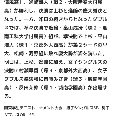
清風高）、逸﨑凱人（環２・大阪産業大付属
高）が勝利し、決勝は上杉と逸﨑の慶大対決と
なった。一方、昨日の続きからとなったダブル
スでは、準々決勝で逸﨑・畠山成冴（環２・湘
南工科大学付属高）組が、準決勝で上杉・平山
浩大（環１・京都外大西高）が第２シードの早
大、松崎・河野組に敗れ慶大勢が姿を消した。
明日は、上杉、逸﨑に加え、女子シングルスの
決勝に村瀬早香（環３・京都外大西高）、女子
ダブルス準決勝に首藤みさき（環３・城南学園
高）・反田茉鈴（環１・城南学園高）が出場す
る。
関東学生テニストーナメント大会 男子シングルス
SF
、男子
ダブルス
QR
、
SF
、