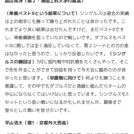
畠山成冴（環２・湘南工科大学付属高）
（単複ベスト8
という結果について）
シングルスは過去の実績
は上の相手にも勝って勝ち上がれたことは良かったです。こ
れまでより良い結果は出せたんですけど、まだベスト8です
し、単複優勝を狙っていたので悔しいです。ダブルスもベス
ト8に関しては全く満足していなくて、第２シードとの力の差
はなかったと思うので、しっかり反省したいです。
（シング
ルスの勝因は）
3月に部内戦や対抗戦をたくさんやって、そこ
で形を作ることができて自信を持って今大会に臨めたのが良
かったと思います。
（早慶戦に向けて）
何よりも勝つことを
意識して、その中でもダブルスだと逸崎と組んだらチームの
中心にならなくてはいけないと思っています。シングルスも5
セットという長い戦いになるかもしれませんが、最後まで
堂々とした戦いを見せたいです。
平山浩大（環1
・京都外大西高）