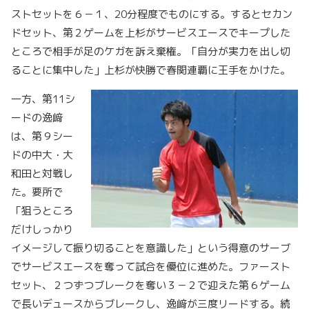
ストセットを６－１、20分程度でものにする。するとセカン
ドセット、第２ゲームを上杉がサービスエースでキープした
ところで相手が足のケガを訴え棄権。「自分が実力を出し切
ることに集中した」上杉が快勝で春関連覇に王手をかけた。
一方、第11シ
ードの逸﨑
は、第９シー
ドの中大・大
和田と対戦し
た。要所で
「狙うところ
だけしっかり
イメージして振り切ることを意識した」という得意のサーブ
でサービスエースを奪って試合を優位に進めた。ファースト
セット、２つずつブレークを奪い３－２で迎えた第６ゲーム
で長いデュースからブレークし、逸﨑が三度リードする。続