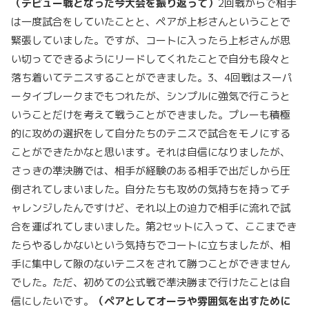
（デビュー戦となった今大会を振り返って）
2回戦からで相手
は一度試合をしていたことと、ペアが上杉さんということで
緊張していました。ですが、コートに入ったら上杉さんが思
い切ってできるようにリードしてくれたことで自分も段々と
落ち着いてテニスすることができました。3、4回戦はスーパ
ータイブレークまでもつれたが、シンプルに強気で行こうと
いうことだけを考えて戦うことができました。プレーも積極
的に攻めの選択をして自分たちのテニスで試合をモノにする
ことができたかなと思います。それは自信になりましたが、
さっきの準決勝では、相手が経験のある相手で出だしから圧
倒されてしまいました。自分たちも攻めの気持ちを持ってチ
ャレンジしたんですけど、それ以上の迫力で相手に流れで試
合を運ばれてしまいました。第2セットに入って、ここまでき
たらやるしかないという気持ちでコートに立ちましたが、相
手に集中して隙のないテニスをされて勝つことができません
でした。ただ、初めての公式戦で準決勝まで行けたことは自
信にしたいです。
（ペアとしてオーラや雰囲気を出すために