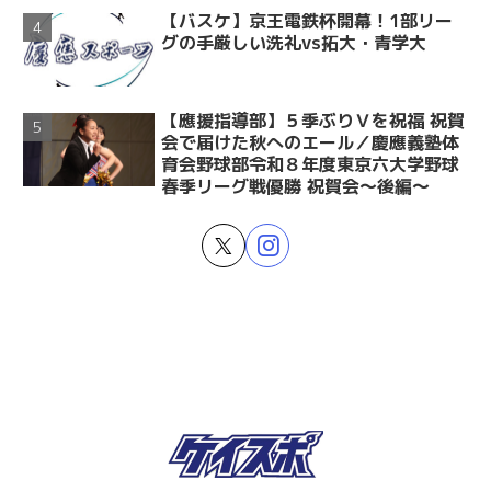
【バスケ】京王電鉄杯開幕！1部リー
グの手厳しい洗礼vs拓大・青学大
【應援指導部】５季ぶりＶを祝福 祝賀
会で届けた秋へのエール／慶應義塾体
育会野球部令和８年度東京六大学野球
春季リーグ戦優勝 祝賀会～後編～