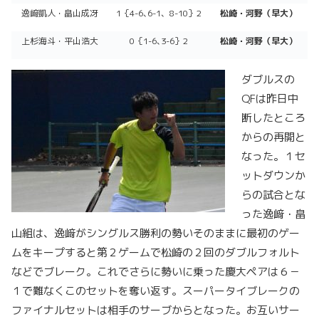
逸﨑凱人・畠山成冴
1｛4-6､6-1、8-10｝2
松崎・河野（早大）
上杉海斗・平山浩大
0｛1-6､3-6｝2
松崎・河野（早大）
ダブルスの
QFは昨日中
断したところ
からの再開と
なった。１セ
ットダウンか
らの試合とな
った逸﨑・畠
山組は、逸﨑がシングルス勝利の勢いそのままに最初のゲー
ムをキープすると第２ゲームで松崎の２回のダブルフォルト
などでブレーク。これでさらに勢いに乗った慶大ペアは６－
１で難なくこのセットを奪い返す。スーパータイブレークの
ファイナルセットは相手のサーブからとなった。お互いサー