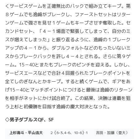
くサービスゲームを正確無比のバックで組み立てキープ。第
８ゲームでも逸﨑がブレークし、ファーストセットはリター
ンゲームで強さを見せ１ゲームもキープさせず奪取した。セ
カンドセット、「４－１場面で緊張してしまって、自分のミ
スが増えてしまった」と振り返るように、逸﨑の１ブレーク
アップの４－１から、ダブルフォルトなどのもったいないミ
スからブレークバックを許し４－４とされる。さらに第９ゲ
ーム。15－40とまたもブレークのピンチを迎える。しかし、
サービスエースなどで合計４回握られたブレークポイントを
全てしのぎなんとかキープ。すると続くゲームで、ギアをあ
げ15－40とマッチポイントにつけると最後は逸﨑のリターン
を相手がネットにかけ試合終了。この結果、決勝は連覇を狙
う上杉と初優勝を目指す逸﨑の慶大対決となった。
◇男子ダブルスQF、SF
上杉海斗・平山浩大
2｛6-3､4-6、10-6｝1
吉田・加藤（亜大）