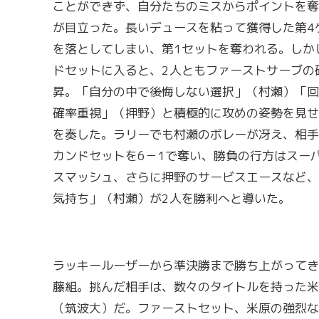
ことができず、自分たちのミスからポイントを奪
が目立った。長いデュースを粘って獲得した第4
を落としてしまい、第1セットを奪われる。しか
ドセットに入ると、2人ともファーストサーブの
昇。「自分の中で後悔しない選択」（村瀬）「回
確率重視」（押野）と積極的に攻めの姿勢を見せ
を奏した。ラリーでも村瀬のボレーが冴え、相手
カンドセットを6－1で奪い、勝負の行方はスー
スマッシュ、さらに押野のサービスエースなど、
気持ち」（村瀬）が2人を勝利へと導いた。
ラッキールーザーから準決勝まで勝ち上がってき
藤組。挑んだ相手は、数々のタイトルを持った米
（筑波大）だ。ファーストセット、米原の強烈な