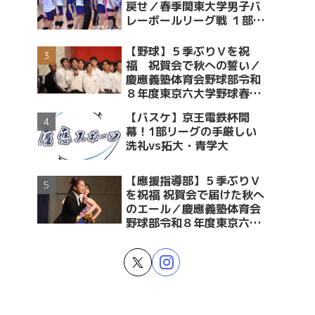
戻せ／春季関東大学男子バ
レーボールリーグ戦 １部・
２部入替戦 vs青学大
【野球】５季ぶりＶを祝
福 祝賀会で秋への誓い／
慶應義塾体育会野球部令和
８年度東京六大学野球春季
リーグ戦優勝 祝賀会～前編
【バスケ】京王電鉄杯開
～
幕！1部リーグの手厳しい
洗礼vs拓大・青学大
【應援指導部】５季ぶりＶ
を祝福 祝賀会で届けた秋へ
のエール／慶應義塾体育会
野球部令和８年度東京六大
学野球春季リーグ戦優勝 祝
賀会～後編～