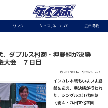
リンク
ケイスポについて
広告掲載
江代、ダブルス村瀬・押野組が決勝
権大会 ７日目
2017.08.14
2022.09.21
インカレ本戦もいよいよ終
盤を迎え、準決勝が行われ
た。シングルス江代純菜
（総４・九州文化学園