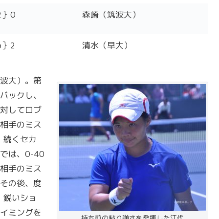
2｝0
森崎（筑波大）
6｝2
清水（早大）
波大）。第
バックし、
対してロブ
相手のミス
。続くセカ
は、0-40
相手のミス
その後、度
。鋭いショ
イミングを
持ち前の粘り強さを発揮した江代