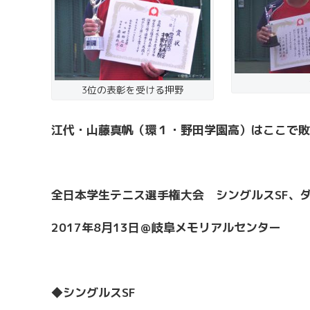
3位の表彰を受ける押野
江代・山藤真帆（環１・野田学園高）はここで敗
全日本学生テニス選手権大会 シングルスSF
、ダ
2017
年8
月13
日＠岐阜メモリアルセンター
◆シングルスSF