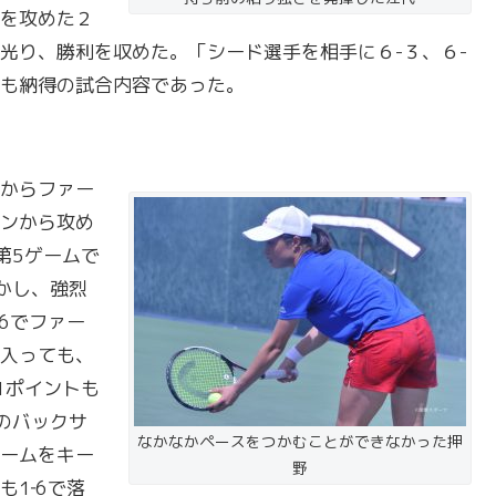
を攻めた２
光り、勝利を収めた。「シード選手を相手に６-３、６-
も納得の試合内容であった。
からファー
ンから攻め
第5ゲームで
かし、強烈
6でファー
入っても、
1ポイントも
のバックサ
なかなかペースをつかむことができなかった押
ームをキー
野
1‐6で落