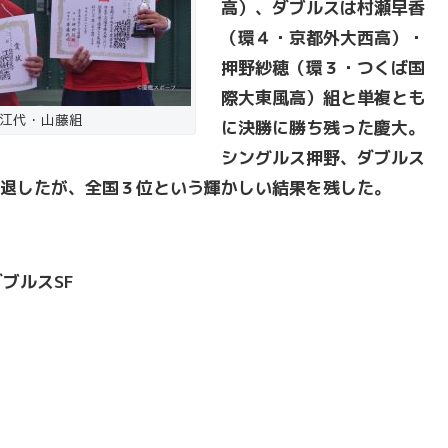
高）、ダブルスは村瀬早香
（環４・京都外大西高）・
押野紗穂（環３・つくば国
際大東風高）組と単複とも
江代・山藤組
に決勝に勝ち残った慶大。
シングルス押野、ダブルス
退したが、全国３位という輝かしい結果を残した。
ブルスSF