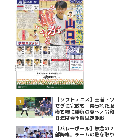
【ソフトテニス】王者・ワ
セダに完敗も 得られた収
穫を糧に勝負の夏へ／令和
８年度春季慶早定期戦
【バレーボール】無念の２
部降格。チームの形を取り