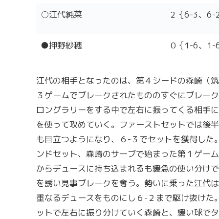
○江代純菜
2｛6-3、6-
●押野紗穂
0｛1-6、1-
江代の相手となったのは、第４シードの森崎（筑
３ゲームでブレークされたもののすぐにブレーク
ロングラリーをする中で左右に振ってくる相手に
を使って攻めていく。ファーストセットでは後半
も目立つようになり、６-３でセットを獲得した
ンドセット、森崎のサーブで始まった第１ゲームで
からデュースに持ち込まれるも緩急の使い分けで
を誘い見事ブレークを奪う。勢いに乗った江代は
重なるデュースをものにし６-２まで駆け抜けた
ットで左右に振り分けていく森崎と、緩い球でタ