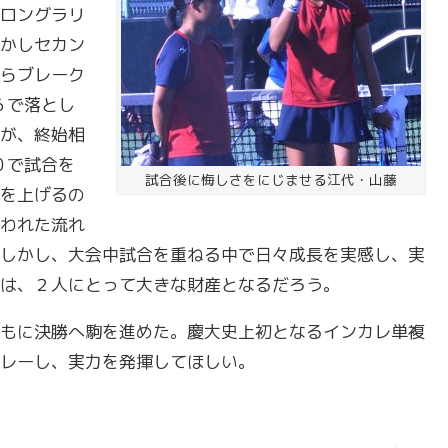
ロングラリ
かしセカン
らブレーク
６で落とし
が、終始相
０で試合を
試合後に悔しさをにじませる江代・山藤
を上げるの
われた流れ
しかし、大会中試合を重ねる中で日々成長を実感し、実
は、２人にとって大きな財産となるだろう。
もに決勝へ駒を進めた。慶大史上初となるインカレ単複
レーし、実力を発揮してほしい。