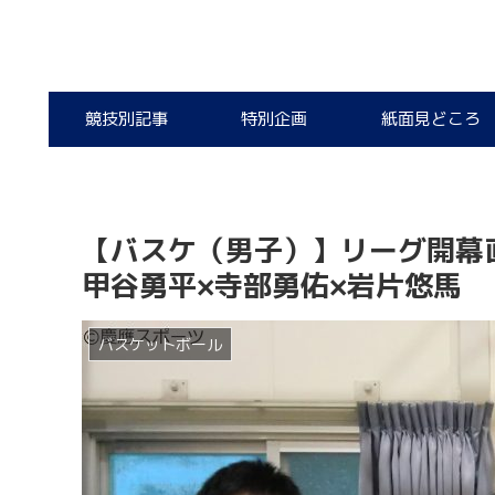
競技別記事
特別企画
紙面見どころ
【バスケ（男子）】リーグ開幕
甲谷勇平×寺部勇佑×岩片悠馬
バスケットボール