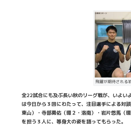
飛躍が期待される岩片
全22試合にも及ぶ長い秋のリーグ戦が、いよい
は今日から３回にわたって、注目選手による対談
東山）・寺部勇佑（環２・洛南）・岩片悠馬（環
を担う３人に、等身大の姿を語ってもらった。