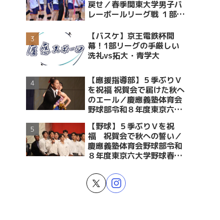
戻せ／春季関東大学男子バ
レーボールリーグ戦 １部・
２部入替戦 vs青学大
【バスケ】京王電鉄杯開
幕！1部リーグの手厳しい
洗礼vs拓大・青学大
【應援指導部】５季ぶりＶ
を祝福 祝賀会で届けた秋へ
のエール／慶應義塾体育会
野球部令和８年度東京六大
学野球春季リーグ戦優勝 祝
【野球】５季ぶりＶを祝
賀会～後編～
福 祝賀会で秋への誓い／
慶應義塾体育会野球部令和
８年度東京六大学野球春季
リーグ戦優勝 祝賀会～前編
～