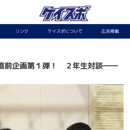
リンク
ケイスポについて
広告掲載
直前企画第１弾！ ２年生対談――