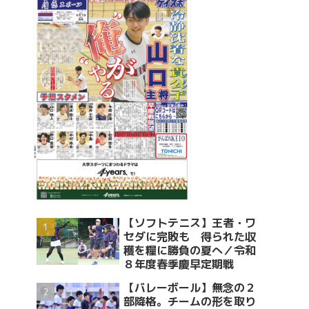
【ソフトテニス】王者・ワ
セダに完敗も 得られた収
穫を糧に勝負の夏へ／令和
８年度春季慶早定期戦
【バレーボール】無念の２
部降格。チームの形を取り