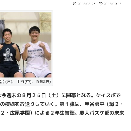
2018.08.23
2018.09.15
(左)、甲谷(中)、寺部(右)
よ今週末の８月２５日（土）に開幕となる。ケイスポで
の模様をお送りしていく。第１弾は、甲谷勇平（環２・
２・広尾学園）による２年生対談。慶大バスケ部の未来