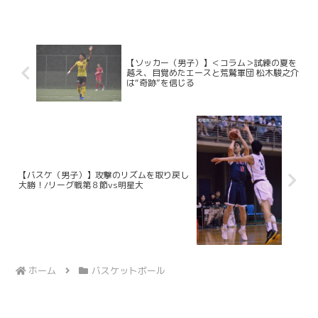
めた。オータムリーグでは２年連続で３
部４位という結果となり、惜しくも２部
昇格を逃した。２０２５／１...
【ソッカー（男子）】＜コラム＞試練の夏を
越え、目覚めたエースと荒鷲軍団 松木駿之介
は“奇跡”を信じる
【バスケ（男子）】攻撃のリズムを取り戻し
大勝！/リーグ戦第８節vs明星大
ホーム
バスケットボール