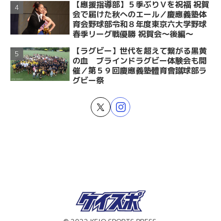
【應援指導部】５季ぶりＶを祝福 祝賀
会で届けた秋へのエール／慶應義塾体
育会野球部令和８年度東京六大学野球
春季リーグ戦優勝 祝賀会～後編～
【ラグビー】世代を超えて繋がる黒黄
の血 ブラインドラグビー体験会も開
催／第５９回慶應義塾體育會蹴球部ラ
グビー祭