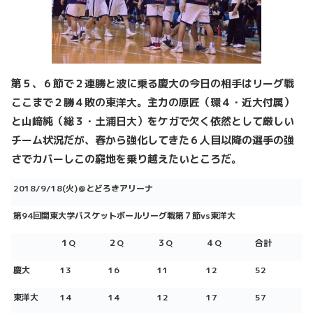
第５、６節で２連勝と波に乗る慶大の今日の相手はリーグ戦
ここまで２勝４敗の東洋大。主力の原匠（環４・近大付属）
と山﨑純（総３・土浦日大）をケガで欠く依然として厳しい
チーム状況だが、春から強化してきた６人目以降の選手の強
さでカバーしこの窮地を乗り越えたいところだ。
2018/9/18(火)＠とどろきアリーナ
第94回関東大学バスケットボールリーグ戦第７節vs東洋大
１Q
２Q
３Q
４Q
合計
慶大
13
16
11
12
52
東洋
大
14
14
12
17
57