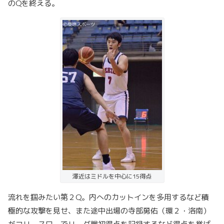
のQを終える。
澤近はミドルを中心に15得点
流れを掴みたい第２Q。内へのカットインを多用するなど積
極的な攻撃を見せ、また途中出場の寺部勇佑（環２・洛南）