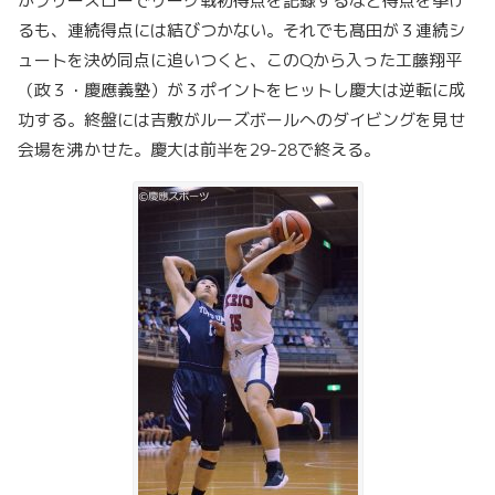
がフリースローでリーグ戦初得点を記録するなど得点を挙げ
るも、連続得点には結びつかない。それでも髙田が３連続シ
ュートを決め同点に追いつくと、このQから入った工藤翔平
（政３・慶應義塾）が３ポイントをヒットし慶大は逆転に成
功する。終盤には吉敷がルーズボールへのダイビングを見せ
会場を沸かせた。慶大は前半を29-28で終える。