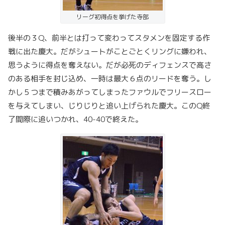
リーグ初得点を挙げた寺部
後半の３Q、前半とは打って変わってスタメンを固定する作
戦に出た慶大。だがシュートがことごとくリングに嫌われ、
思うように得点を奪えない。だが必死のディフェンスで高さ
のある相手を封じ込め、一時は最大６点のリードを奪う。し
かし５つまで積みあがってしまったファウルでフリースロー
を与えてしまい、じりじりと追い上げられた慶大。このQ終
了間際に追いつかれ、40-40で終えた。