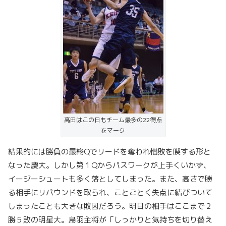
髙田はこの日もチーム最多の22得点
をマーク
結果的には勝負の最終Qでリードを奪われ惜敗を喫する形と
なった慶大。しかし第１Qからパスワークが上手くいかず、
イージーシュートも多く落としてしまった。また、高さで勝
る相手にリバウンドを取られ、ことごとく失点に結びついて
しまったことも大きな敗因だろう。明日の相手はここまで２
勝５敗の明星大。鳥羽主将が「しっかりと気持ちを切り替え