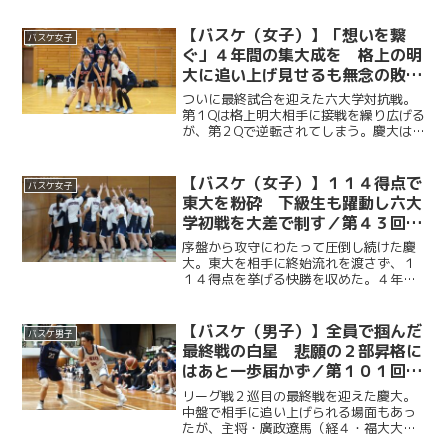
學院大である。今年度副将の服部怜恩
（商３・大垣北）を中心に、前半は攻守
【バスケ（女子）】「想いを繋
バスケ女子
ともに相手を圧倒する。後半...
ぐ」４年間の集大成を 格上の明
大に追い上げ見せるも無念の敗戦
／第４３回東京六大学女子バスケ
ついに最終試合を迎えた六大学対抗戦。
ットボール対抗戦
第１Qは格上明大相手に接戦を繰り広げる
が、第２Qで逆転されてしまう。慶大は河
村さくら（文４・松陽）を中心に猛攻
し、第３Qで同点に追いつくも、明大の激
しいディフェンスに終始苦しみ、６３
【バスケ（女子）】１１４得点で
バスケ女子
−８０で惜しくも敗れて...
東大を粉砕 下級生も躍動し六大
学初戦を大差で制す／第４３回東
京六大学女子バスケットボール対
序盤から攻守にわたって圧倒し続けた慶
抗戦 vs 東大
大。東大を相手に終始流れを渡さず、１
１４得点を挙げる快勝を収めた。４年生
を中心に主導権を握った序盤に続き、後
半にかけて榎本京佳（経２・慶應女
子）、松岡優希乃（商２・都立国立）な
【バスケ（男子）】全員で掴んだ
バスケ男子
ど下級生も存在感を発揮。全員...
最終戦の白星 悲願の２部昇格に
はあと一歩届かず／第１０１回関
東大学バスケットボールリーグ戦
リーグ戦２巡目の最終戦を迎えた慶大。
vs 学習院大
中盤で相手に追い上げられる場面もあっ
たが、主将・廣政遼馬（経４・福大大
濠）を中心に得点を重ね、見事勝利を収