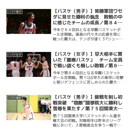
【バスケ（男子）】常勝軍団ワセ
バスケ男子
ダに見せた勝利の執念 敗戦の中
に感じたチームの成長／第８４回
早慶バスケットボール定期戦
今年で８４回目となる早慶バスケットボ
ール定期戦。満員の代々木の応援を背に
戦った慶大は、テンポが速く３Pシュート
を多投する早大のバスケに終始苦しめら
れるも、副将・服部怜恩（商３・大垣
北）や桑原佑尚（総２・済々黌）を中心
【バスケ（女子）】早大相手に貫
バスケ女子
に得点を重ねていく。早大...
いた「慶應バスケ」 チーム全員
で戦い抜くも悔しい敗戦／第８４
回早慶バスケットボール定期戦
今年で第８４回目となる早慶バスケット
ボール定期戦。第１Qは早大の素早い攻撃
と堅いデフェンスに苦しめられた慶大だ
が、第２Q以降は順調に得点を重ねて意地
を見せた。強敵の早大相手に悔しい敗戦
を喫したものの、最後まで慶應らしい泥
【バスケ（男子）】接戦を制し初
バスケ男子
臭いバスケを貫き、４...
戦突破 “宿敵”國學院大に勝利し
雪辱を果たす／第７５回関東大学
バスケットボール選手権大会vs國
第７５回関東大学バスケットボール選手
學院大
権大会の初戦。対戦相手は昨年のリーグ
戦において、入替戦進出を争う一戦で敗
れ、２部昇格への道を絶たれた宿敵・國