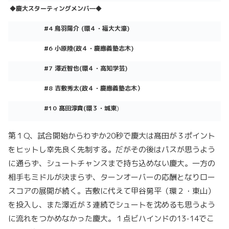
◆慶大スターティングメンバ―
◆
#4 鳥羽陽介
(環４
・福大大濠)
#6 小原陸
(政
４
・慶應義塾志木)
#7 澤近智也
(環４
・高知学芸)
#8 吉敷秀太(政４・慶應義塾志木）
#10 髙田淳貴
(
環３
・城東
)
第１Q、試合開始からわずか20秒で慶大は髙田が３ポイント
をヒットし幸先良く先制する。だがその後はパスが思うよう
に通らず、シュートチャンスまで持ち込めない慶大。一方の
相手もミドルが決まらず、ターンオーバーの応酬となりロー
スコアの展開が続く。吉敷に代えて甲谷勇平（環２・東山）
を投入し、また澤近が３連続でシュートを沈めるも思うよう
に流れをつかめなかった慶大。１点ビハインドの13-14でこ