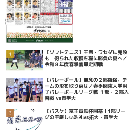
【ソフトテニス】王者・ワセダに完敗
も 得られた収穫を糧に勝負の夏へ／
令和８年度春季慶早定期戦
【バレーボール】無念の２部降格。チ
ームの形を取り戻せ／春季関東大学男
子バレーボールリーグ戦 １部・２部入
替戦 vs青学大
【バスケ】京王電鉄杯開幕！1部リー
グの手厳しい洗礼vs拓大・青学大