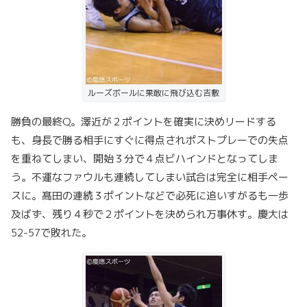
ルーズボールに果敢に飛び込む吉敷
勝負の最終Q。澤近が２ポイントを確実に決めリードする
も、身長で勝る相手にすぐに得点されポストプレーでの失点
を重ねてしまい、開始３分で４点ビハインドとなってしま
う。不運なファウルも連続してしまい試合は完全に相手ペー
スに。髙田の連続３ポイントなどで必死に追いすがるも一歩
及ばず、残り４秒で２ポイントを決められ万事休す。慶大は
52-57で敗れた。