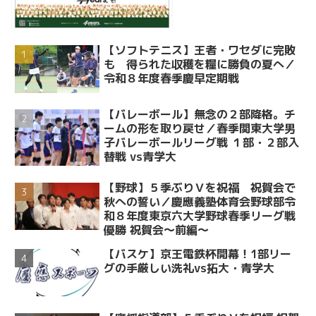
【ソフトテニス】王者・ワセダに完敗
も 得られた収穫を糧に勝負の夏へ／
令和８年度春季慶早定期戦
【バレーボール】無念の２部降格。チ
ームの形を取り戻せ／春季関東大学男
子バレーボールリーグ戦 １部・２部入
替戦 vs青学大
【野球】５季ぶりＶを祝福 祝賀会で
秋への誓い／慶應義塾体育会野球部令
和８年度東京六大学野球春季リーグ戦
優勝 祝賀会～前編～
【バスケ】京王電鉄杯開幕！1部リー
グの手厳しい洗礼vs拓大・青学大