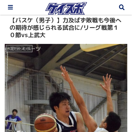
【バスケ（男子）】力及ばず敗戦も今後へ
の期待が感じられる試合に/リーグ戦第１
０節vs上武大
バスケットボール