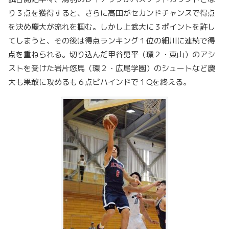
り３点を獲得すると、さらに髙田がセカンドチャンスで得点
を決め慶大が流れを掴む。しかし上武大に３ポイントを許し
てしまうと、その後は得点ランキング１位の細川に連続で得
点を重ねられる。切り込んだ甲谷勇平（環２・東山）のアシ
ストを受けた岩片悠馬（環２・広尾学園）のシュートなど慶
大も果敢に攻めるも６点ビハインドで１Qを終える。