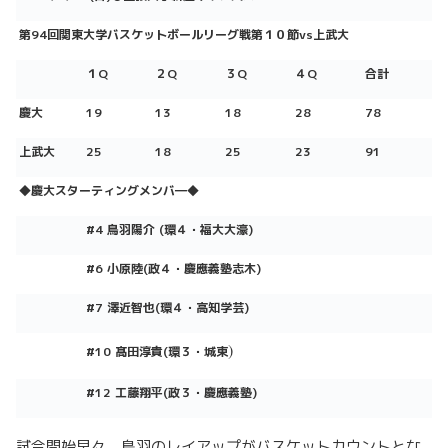
第94回関東大学バスケットボールリーグ戦第１０節vs上武大
１Q
２Q
３Q
４Q
合計
慶大
19
13
18
28
78
上武
大
25
18
25
23
91
◆慶大スターティングメンバ―
◆
#4 鳥羽陽介
(環４
・福大大濠)
#6 小原陸
(政
４
・慶應義塾志木)
#7 澤近智也
(環４
・高知学芸)
)
#10 髙田淳貴
(
環３
・城東
#12 工藤翔平(政３・慶應義塾)
試合開始早々、鳥羽のレイアップがバスケットカウントとな