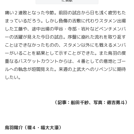
に貢献
痛い２連敗となった今節。前回の試合から日も浅く疲労もた
まっているだろう。しかし負傷の吉敷に代わりスタメン出場
した工藤や、途中出場の甲谷・寺部・岩片などベンチメンバ
ーの活躍が見えた今日の試合。序盤に崩れた流れを取り返す
ことはできなかったものの、スタメン以外にも戦えるメンバ
ーがいることを結果として示すことができた。また鳥羽の度
重なるバスケットカウントからは、４番としての意地とゴー
ルへの執念が垣間見えた。来週の上武大へのリベンジに期待
したい。
（記事：船田千紗、写真：徳吉勇斗）
鳥羽陽介（環４・福大大濠）