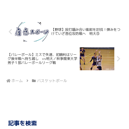
濠）を中心に得点を重ね、見事勝利を収
めた。オータムリーグでは２年連続で３
部４位という結果となり、惜しくも２部
昇格を逃した。２０２５／１...
【野球】投打噛み合い紫紺を討伐！弾みをつ
けていざ首位攻防戦へ 明大③
【バレーボール】ミスで失速、初勝利はリー
グ後半戦へ持ち越し vs明大／秋季関東大学
男子１部バレーボールリーグ戦
ホーム
バスケットボール
記事を検索