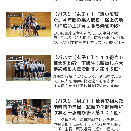
れ、２部昇格への道を絶たれた宿敵・國
學院大である。今年度副将の服部怜恩
（商３・大垣北）を中心に、前半は攻守
【バスケ（女子）】「想いを繋
バスケ女子
ともに相手を圧倒する。後半...
ぐ」４年間の集大成を 格上の明
大に追い上げ見せるも無念の敗戦
／第４３回東京六大学女子バスケ
ついに最終試合を迎えた六大学対抗戦。
ットボール対抗戦
第１Qは格上明大相手に接戦を繰り広げる
が、第２Qで逆転されてしまう。慶大は河
村さくら（文４・松陽）を中心に猛攻
し、第３Qで同点に追いつくも、明大の激
しいディフェンスに終始苦しみ、６３
【バスケ（女子）】１１４得点で
バスケ女子
−８０で惜しくも敗れて...
東大を粉砕 下級生も躍動し六大
学初戦を大差で制す／第４３回東
京六大学女子バスケットボール対
序盤から攻守にわたって圧倒し続けた慶
抗戦 vs 東大
大。東大を相手に終始流れを渡さず、１
１４得点を挙げる快勝を収めた。４年生
を中心に主導権を握った序盤に続き、後
半にかけて榎本京佳（経２・慶應女
子）、松岡優希乃（商２・都立国立）な
【バスケ（男子）】全員で掴んだ
バスケ男子
ど下級生も存在感を発揮。全員...
最終戦の白星 悲願の２部昇格に
はあと一歩届かず／第１０１回関
東大学バスケットボールリーグ戦
リーグ戦２巡目の最終戦を迎えた慶大。
vs 学習院大
中盤で相手に追い上げられる場面もあっ
たが、主将・廣政遼馬（経４・福大大