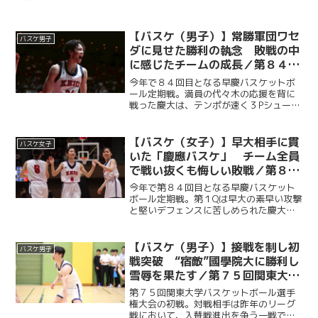
【バスケ（男子）】常勝軍団ワセ
バスケ男子
ダに見せた勝利の執念 敗戦の中
に感じたチームの成長／第８４回
早慶バスケットボール定期戦
今年で８４回目となる早慶バスケットボ
ール定期戦。満員の代々木の応援を背に
戦った慶大は、テンポが速く３Pシュート
を多投する早大のバスケに終始苦しめら
れるも、副将・服部怜恩（商３・大垣
北）や桑原佑尚（総２・済々黌）を中心
【バスケ（女子）】早大相手に貫
バスケ女子
に得点を重ねていく。早大...
いた「慶應バスケ」 チーム全員
で戦い抜くも悔しい敗戦／第８４
回早慶バスケットボール定期戦
今年で第８４回目となる早慶バスケット
ボール定期戦。第１Qは早大の素早い攻撃
と堅いデフェンスに苦しめられた慶大だ
が、第２Q以降は順調に得点を重ねて意地
を見せた。強敵の早大相手に悔しい敗戦
を喫したものの、最後まで慶應らしい泥
【バスケ（男子）】接戦を制し初
バスケ男子
臭いバスケを貫き、４...
戦突破 “宿敵”國學院大に勝利し
雪辱を果たす／第７５回関東大学
バスケットボール選手権大会vs國
第７５回関東大学バスケットボール選手
學院大
権大会の初戦。対戦相手は昨年のリーグ
戦において、入替戦進出を争う一戦で敗