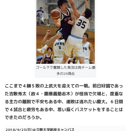
ゴール下で奮闘した鳥羽は両チーム最
多の26得点
ここまで４勝５敗の上武大を迎えての一戦。前日好調であっ
た吉敷秀太（政４・慶應義塾志木）が怪我で欠場と、度重な
る主力の離脱で不安もある中、連敗は逃れたい慶大。６日間
で４試合と疲労もある中、思い描くバスケットをすることは
できたのだろうか。
2018/9/23(日)＠立教大学新座キャンパス