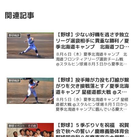
関連記事
【野球】少ない好機を逃さず独立
野球戦評
リーグ選抜相手に貴重な勝利／夏
季北海道キャンプ 北海道フロン
ティアリーグ選抜チーム戦 ＠ス
８月６日（木）夏季北海道キャンプ 北
タルヒン球場
海道フロンティアリーグ選抜チーム戦
＠スタルヒン球場８月３日から夏季北海
道キャンプに臨んでいる慶大。この日は
北海道の独立リーグである北海道フロン
ティアリーグの選抜チームと試合を行っ
【野球】投手陣が力投も打線が繋
野球戦評
た。初回に今津慶介（総４...
がりを欠き接戦落とす／夏季北海
道キャンプ 星槎道都大戦 @スタ
ルヒン球場
８月５日（水）夏季北海道キャンプ 星槎
道都大戦 @スタルヒン球場８月３日から
夏季北海道キャンプに臨んでいる慶大。
この日はキャンプ初試合で星槎道都大戦
との一戦。２回と４回に先発・沖村要
（商４・慶應）が相手打線に得点を許
【野球】５季ぶりＶを祝福 祝賀
野球イベント・その他
し、２点を追う展開に。そ...
会で秋への誓い／慶應義塾体育会