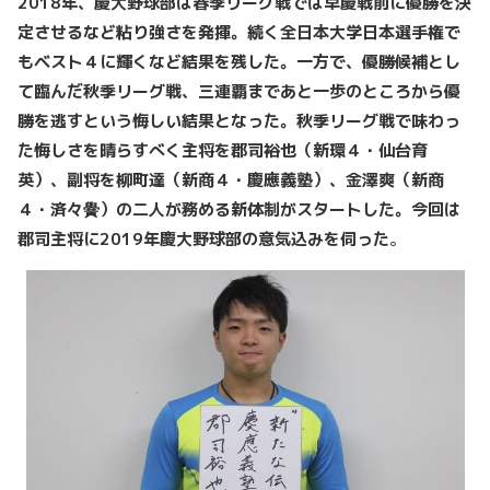
2018年、慶大野球部は春季リーグ戦では早慶戦前に優勝を決
定させるなど粘り強さを発揮。続く全日本大学日本選手権で
もベスト４に輝くなど結果を残した。一方で、優勝候補とし
て臨んだ秋季リーグ戦、三連覇まであと一歩のところから優
勝を逃すという悔しい結果となった。秋季リーグ戦で味わっ
た悔しさを晴らすべく主将を郡司裕也（新環４・仙台育
英）、副将を柳町達（新商４・慶應義塾）、金澤爽（新商
４・済々黌）の二人が務める新体制がスタートした。今回は
郡司主将に2019年慶大野球部の意気込みを伺った
。