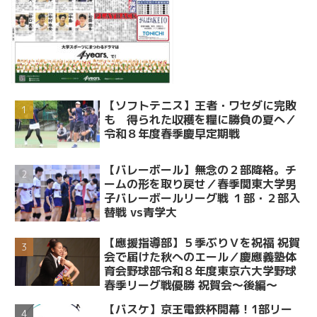
【ソフトテニス】王者・ワセダに完敗
も 得られた収穫を糧に勝負の夏へ／
令和８年度春季慶早定期戦
【バレーボール】無念の２部降格。チ
ームの形を取り戻せ／春季関東大学男
子バレーボールリーグ戦 １部・２部入
替戦 vs青学大
【應援指導部】５季ぶりＶを祝福 祝賀
会で届けた秋へのエール／慶應義塾体
育会野球部令和８年度東京六大学野球
春季リーグ戦優勝 祝賀会～後編～
【バスケ】京王電鉄杯開幕！1部リー