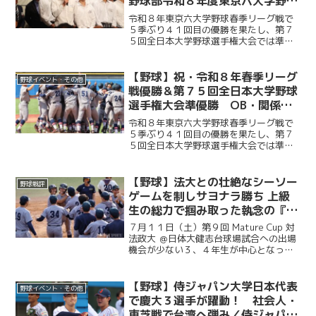
野球部令和８年度東京六大学野球
春季リーグ戦優勝 祝賀会～前編
令和８年東京六大学野球春季リーグ戦で
～
５季ぶり４１回目の優勝を果たし、第７
５回全日本大学野球選手権大会では準優
勝を成し遂げた慶大。その快挙を祝う祝
賀会が開催され、ＯＢや関係者ら多くの
人が集まり、選手たちの健闘をたたえ
【野球】祝・令和８年春季リーグ
野球イベント・その他
た。前編では、堀井監督の挨...
戦優勝＆第７５回全日本大学野球
選手権大会準優勝 OB・関係者
からのお祝いメッセージ
令和８年東京六大学野球春季リーグ戦で
５季ぶり４１回目の優勝を果たし、第７
５回全日本大学野球選手権大会では準優
勝を成し遂げた慶大。優勝号外発行にあ
たり、慶應義塾体育会野球部OBや関係者
の皆様から、現役選手たちへ温かい祝福
【野球】法大との壮絶なシーソー
野球戦評
のメッセージをお寄せい...
ゲームを制しサヨナラ勝ち 上級
生の総力で掴み取った執念の『一
勝』／第９回MatureCup・法大
７月１１日（土）第９回 Mature Cup 対
戦
法政大 ＠日体大健志台球場試合への出場
機会が少ない３、４年生が中心となって
戦うMature Cup。本大会に出場する慶大
は、法大との一戦に臨んだ。試合は法大
に２度追い付く粘りを見せると、１点ビ...
【野球】侍ジャパン大学日本代表
野球イベント・その他
で慶大３選手が躍動！ 社会人・
東芝戦で台湾へ弾み／侍ジャパン