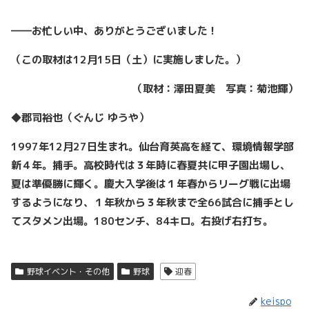
――お忙しい中、ありがとうございました！
（この取材は12月15日（土）に実施しました。）
（取材：澤田夏美 写真：菊池輝）
◆郡司裕也（ぐんじ ゆうや）
1997年12月27日生まれ。仙台育英高を経て、環境情報学部
新４年。捕手。高校時代は３年時に春夏共に甲子園出場し、
夏は準優勝に輝く。慶大入学後は１年春からリーグ戦に出場
するようになり、１年秋から３年秋まで全66試合に捕手とし
てスタメン出場。180センチ、84キロ。右投げ右打ち。
野球イベント・その他
野球
迎春
keispo