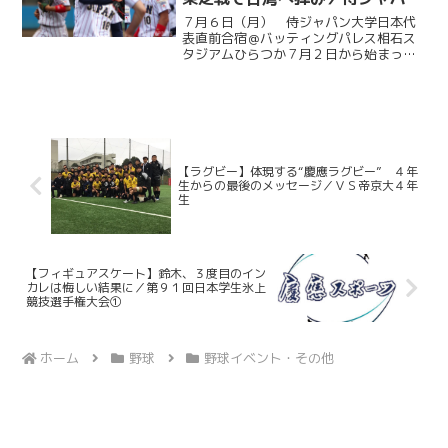
大学日本代表直前合宿５日目
７月６日（月） 侍ジャパン大学日本代
表直前合宿＠バッティングパレス相石ス
タジアムひらつか７月２日から始まった
侍ジャパン大学代表の直前合宿。慶大か
らは今津慶介（総４・旭川東）、渡辺和
大（商４・高松商業）、林純司（環３・
報徳学園）の３選手が選出...
【ラグビー】体現する“慶應ラグビー” ４年
生からの最後のメッセージ／ＶＳ帝京大４年
生
【フィギュアスケート】鈴木、３度目のイン
カレは悔しい結果に／第９１回日本学生氷上
競技選手権大会①
ホーム
野球
野球イベント・その他