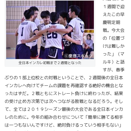
１週間で迎
えたこの早
慶明定期
戦。今大会
の「位置づ
けは難しか
った」（マ
ルキ）と話
全日本インカレ初戦まで２週間となった
すが、春季
ぶりの１部上位校との対戦ということで、２週間後の全日本
インカレへ向けてチームの課題を再確認する絶好の機会とな
ったはずだ。２戦ともにストレート負けに終わったが、結果
の受け止め方次第では次へつながる敗戦となるだろう。そし
て、全ては２０１９シーズン最後の大会である全日本インカ
レのために。今年の組み合わせについて「簡単に勝てる相手
は一つもないんですけど、絶対負けるっていう相手もない」