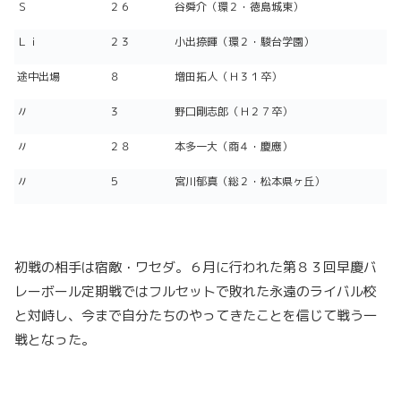
Ｓ
２６
谷舜介（環２・徳島城東）
Ｌｉ
２３
小出捺暉（環２・駿台学園）
途中出場
８
増田拓人（Ｈ３１卒）
〃
３
野口剛志郎（Ｈ２７卒）
〃
２８
本多一大（商４・慶應）
〃
５
宮川郁真（総２・松本県ヶ丘）
初戦の相手は宿敵・ワセダ。６月に行われた第８３回早慶バ
レーボール定期戦ではフルセットで敗れた永遠のライバル校
と対峙し、今まで自分たちのやってきたことを信じて戦う一
戦となった。