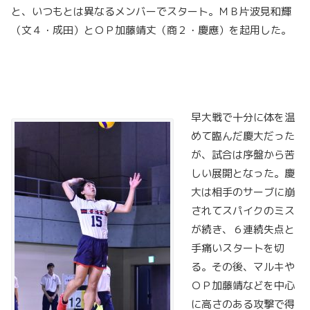
と、いつもとは異なるメンバーでスタート。ＭＢ片波見和輝
（文４・成田）とＯＰ加藤靖丈（商２・慶應）を起用した。
早大戦で十分に体を温
めて臨んだ慶大だった
が、試合は序盤から苦
しい展開となった。慶
大は相手のサーブに崩
されてスパイクのミス
が続き、６連続失点と
手痛いスタートを切
る。その後、マルキや
ＯＰ加藤靖などを中心
に高さのある攻撃で得