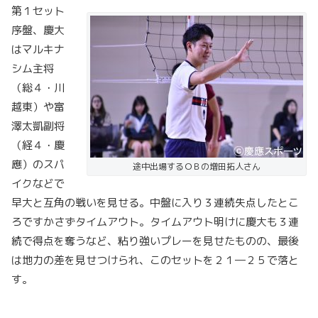
第１セット
序盤、慶大
はマルキナ
シム主将
（総４・川
越東）や富
澤太凱副将
（経４・慶
應）のスパ
途中出場するＯＢの増田拓人さん
イクなどで
早大と互角の戦いを見せる。中盤に入り３連続失点したとこ
ろですかさずタイムアウト。タイムアウト明けに慶大も３連
続で得点を奪うなど、粘り強いプレーを見せたものの、最後
は地力の差を見せつけられ、このセットを２１―２５で落と
す。