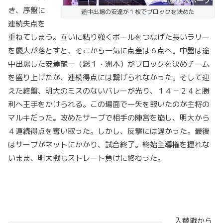
き、序盤に
途中出場の安達が１枚でブロックを決めた
連続失点を
重ねてしまう。互いに粘り強くボールをつなげた長いラリー
を慶大が落とすと、そこから一気に点差は６点へ。中盤は途
中出場した安達龍一（総１・洲本）がブロックを決めチーム
を盛り上げたが、連続得点には繋げられなかった。そして迎
えた終盤、明大のミスのないバレーが光り、１４－２４と勝
利へ王手をかけられる。この場面で一矢を報いたのが主将の
マルキだった。攻めたサーブで相手の陣営を崩し、明大から
４連続得点を奪い取った。しかし、反撃には遅かった。最後
はサーブがネットにかかり、試合終了。終始主導権を握れな
いまま、明大戦もストレート負けに終わった。
入替戦から