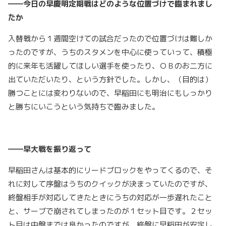
――今日の早慶明定期戦はどのような位置づけで臨まれまし
たか
入替戦から１週間空けての試合だったので位置づけは難しか
ったのですが、うちのスタメンを中心に使っていって、積極
的に来年も活躍してほしい選手を使ったり、ＯＢのお二方に
出ていただいたり、という方針でした。しかし、（目的は）
勝つことには変わりないので、早稲田にも明治にもしっかり
と勝ちにいこうという気持ちで臨みました。
――早大戦を振り返って
早稲田さんは基本的にリードブロックをやってくるので、そ
れに対して序盤はうちのクイックが決まっていたのですが、
終盤相手が対応してきたときにうちの対応が一歩遅れたこと
と、サーブで崩されてしまったのが１セット目です。２セッ
ト目は中盤までは良かったのですが、終盤に早稲田が安定し