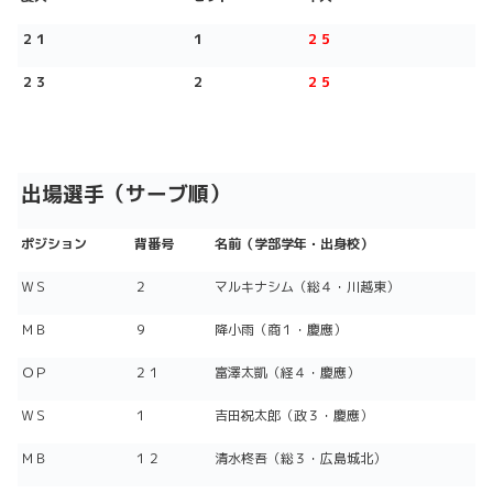
２１
１
２５
２３
２
２５
出場選手（サーブ順）
ポジション
背番号
名前（学部学年・出身校）
ＷＳ
２
マルキナシム（総４・川越東）
ＭＢ
９
降小雨（商１・慶應）
ＯＰ
２１
富澤太凱（経４・慶應）
ＷＳ
１
吉田祝太郎（政３・慶應）
ＭＢ
１２
清水柊吾（総３・広島城北）