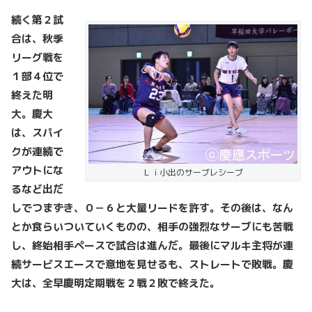
続く第２試
合は、秋季
リーグ戦を
１部４位で
終えた明
大。慶大
は、スパイ
クが連続で
アウトにな
Ｌｉ小出のサーブレシーブ
るなど出だ
しでつまずき、０－６と大量リードを許す。その後は、なん
とか食らいついていくものの、相手の強烈なサーブにも苦戦
し、終始相手ペースで試合は進んだ。最後にマルキ主将が連
続サービスエースで意地を見せるも、ストレートで敗戦。慶
大は、全早慶明定期戦を２戦２敗で終えた。