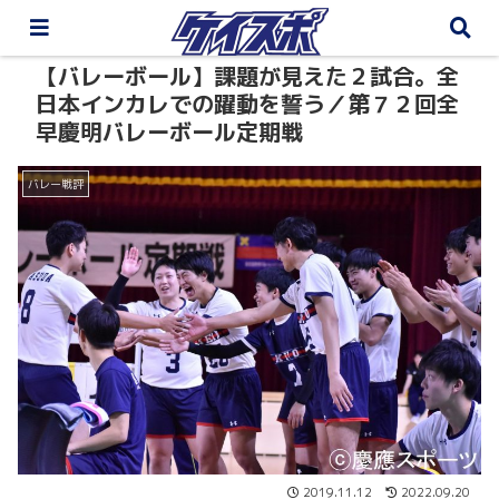
【バレーボール】課題が見えた２試合。全
日本インカレでの躍動を誓う／第７２回全
早慶明バレーボール定期戦
バレー戦評
2019.11.12
2022.09.20