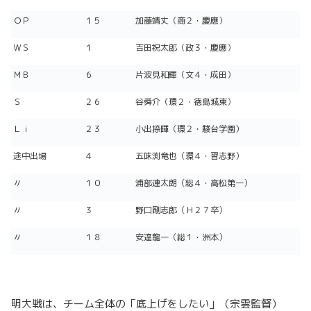
ＯＰ
１５
加藤靖丈（商２・慶應）
ＷＳ
１
吉田祝太郎（政３・慶應）
ＭＢ
６
片波見和輝（文４・成田）
Ｓ
２６
谷舜介（環２・徳島城東）
Ｌｉ
２３
小出捺暉（環２・駿台学園）
途中出場
４
五味渕竜也（環４・習志野）
〃
１０
浦部連太朗（総４・高松第一）
〃
３
野口剛志郎（Ｈ２７卒）
〃
１８
安達龍一（総１・洲本）
明大戦は、チーム全体の「底上げをしたい」（宗雲監督）