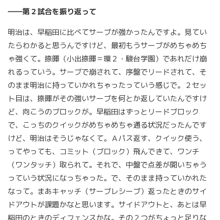
――第２試合を振り返って
明治は、早稲田に比べてサーブが強かったんですよ。見てい
たらわかると思うんですけど、最初もうサーブがめちゃめち
ゃ強くて。捺暉（小出捺暉＝環２・駿台学園）であれだけ崩
れるっていう。サーブで崩されて、序盤でリードされて、そ
のまま明治に持っていかれちゃったっていう感じで。２セッ
ト目は、捺暉がその強いサーブを何とか返していたんですけ
ど、向こうのブロックが。早稲田はずっとリードブロック
で、こっちのクイックがめちゃめちゃ通る状況だったんです
けど、明治はそうじゃなくて。Ａパス返す、クイック使う、
ってやっても、コミット（ブロック）飛んできて、ワンチ
（ワンタッチ）取られて。それで、中盤で点差が開いちゃう
っていう状況になっちゃった。で、そのまま持っていかれた
なって。まあキャッチ（サーブレシーブ）返ったときのサイ
ドアウトが課題かなと思います。サイドアウトと、あとは早
稲田のときのディフェンスかな。その２つがちょっと足りな