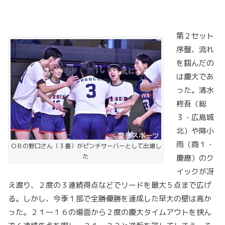
第２セット
序盤、流れ
を掴んだの
は慶大であ
った。清水
柊吾（総
３・広島城
北）や降小
雨（商１・
ＯＢの野口さん（３番）がピンチサーバーとして出場し
た
慶應）のク
イックが冴
え渡り、２度の３連続得点などでリードを最大５点まで広げ
る。しかし、今季１部で全勝優勝を達成した早大の壁は高か
った。２１―１６の場面から２度の慶大タイムアウトを挟ん