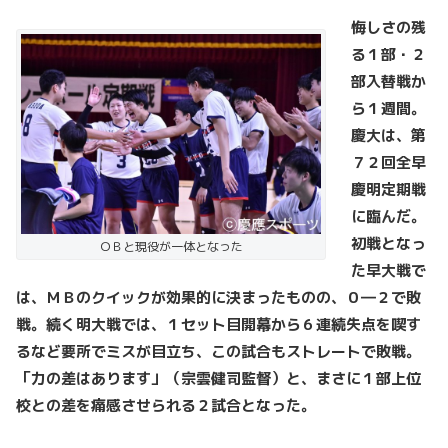
悔しさの残
る１部・２
部入替戦か
ら１週間。
慶大は、第
７２回全早
慶明定期戦
に臨んだ。
初戦となっ
ＯＢと現役が一体となった
た早大戦で
は、ＭＢのクイックが効果的に決まったものの、０―２で敗
戦。続く明大戦では、１セット目開幕から６連続失点を喫す
るなど要所でミスが目立ち、この試合もストレートで敗戦。
「力の差はあります」（宗雲健司監督）と、まさに１部上位
校との差を痛感させられる２試合となった。