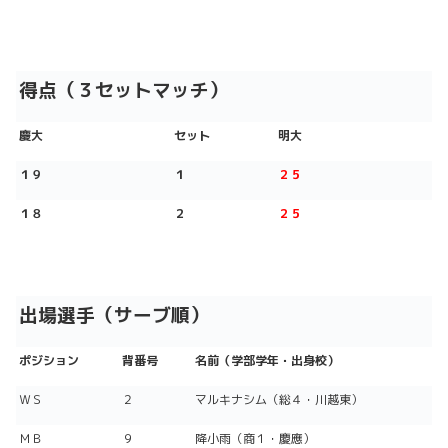
得点（３セットマッチ）
慶大
セット
明大
１９
１
２５
１８
２
２５
出場選手（サーブ順）
ポジション
背番号
名前（学部学年・出身校）
ＷＳ
２
マルキナシム（総４・川越東）
ＭＢ
９
降小雨（商１・慶應）