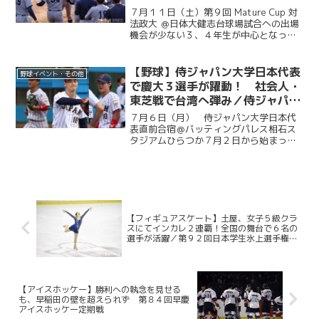
勝』／第９回MatureCup・法大
７月１１日（土）第９回 Mature Cup 対
戦
法政大 ＠日体大健志台球場試合への出場
機会が少ない３、４年生が中心となって
戦うMature Cup。本大会に出場する慶大
は、法大との一戦に臨んだ。試合は法大
に２度追い付く粘りを見せると、１点ビ...
【野球】侍ジャパン大学日本代表
野球イベント・その他
で慶大３選手が躍動！ 社会人・
東芝戦で台湾へ弾み／侍ジャパン
大学日本代表直前合宿５日目
７月６日（月） 侍ジャパン大学日本代
表直前合宿＠バッティングパレス相石ス
タジアムひらつか７月２日から始まった
侍ジャパン大学代表の直前合宿。慶大か
らは今津慶介（総４・旭川東）、渡辺和
大（商４・高松商業）、林純司（環３・
報徳学園）の３選手が選出...
【フィギュアスケート】土屋、女子５級クラ
スにてインカレ２連覇！全国の舞台で６名の
選手が活躍／第９２回日本学生氷上選手権大
会③
【アイスホッケー】勝利への執念を見せる
も、早稲田の壁を超えられず 第８４回早慶
アイスホッケー定期戦