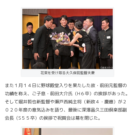
花束を受け取る大久保前監督夫妻
また１月１４日に野球殿堂入りを果たした故・前田元監督の
功績を称え、ご子息・前田大介氏（
H
６卒）の挨拶があった。
そして堀井哲也新監督や瀬戸西純主将（新政４・慶應）が２
０２０年度の意気込みを語り、最後に深澤晶久三田倶楽部副
会長（
S
５５卒）の挨拶で祝賀会は幕を閉じた。