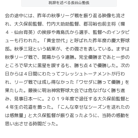
祝辞を述べる長谷山塾長
会の途中には、昨年の秋季リーグ戦を振り返る映像も流さ
れ、大久保前監督、竹内大助助監督、郡司裕也前主将（環
４・仙台育英）の挨拶や青島氏から選手、監督へのインタビ
ューも行われた。「黄金世代」と呼ばれた昨年度の慶大野球
部。秋季三冠という結果が、その強さを表している。まずは
秋季リーグ戦で、開幕から９連勝。完全優勝まであと一歩の
ところで早大に黒星を喫するも、勝ち点４で優勝した。次の
日からは４日間にわたってフレッシュトーナメントが行わ
れ、リーグ戦では成し得なかった「ワセダに勝って優勝」を
果たした。最後に明治神宮野球大会では危なげなく勝ち進
み、見事日本一に。２０１９年度で退任する大久保前監督と
４年生の花道を飾った。「こんな幸せなシーズンを送れたの
は感無量」と大久保監督が振り返ったように、当時の感動を
思い出させる時間だった。