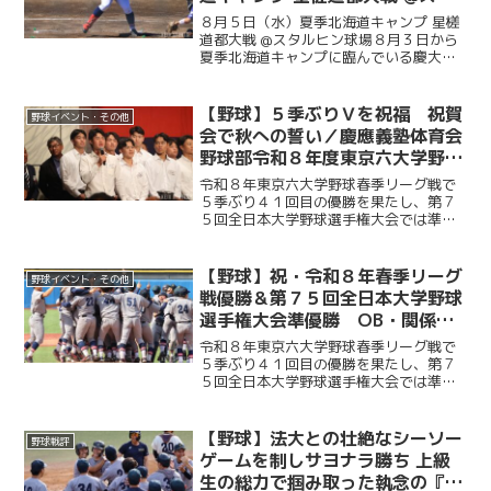
ルヒン球場
８月５日（水）夏季北海道キャンプ 星槎
道都大戦 @スタルヒン球場８月３日から
夏季北海道キャンプに臨んでいる慶大。
この日はキャンプ初試合で星槎道都大戦
との一戦。２回と４回に先発・沖村要
（商４・慶應）が相手打線に得点を許
【野球】５季ぶりＶを祝福 祝賀
野球イベント・その他
し、２点を追う展開に。そ...
会で秋への誓い／慶應義塾体育会
野球部令和８年度東京六大学野球
春季リーグ戦優勝 祝賀会～前編
令和８年東京六大学野球春季リーグ戦で
～
５季ぶり４１回目の優勝を果たし、第７
５回全日本大学野球選手権大会では準優
勝を成し遂げた慶大。その快挙を祝う祝
賀会が開催され、ＯＢや関係者ら多くの
人が集まり、選手たちの健闘をたたえ
【野球】祝・令和８年春季リーグ
野球イベント・その他
た。前編では、堀井監督の挨...
戦優勝＆第７５回全日本大学野球
選手権大会準優勝 OB・関係者
からのお祝いメッセージ
令和８年東京六大学野球春季リーグ戦で
５季ぶり４１回目の優勝を果たし、第７
５回全日本大学野球選手権大会では準優
勝を成し遂げた慶大。優勝号外発行にあ
たり、慶應義塾体育会野球部OBや関係者
の皆様から、現役選手たちへ温かい祝福
【野球】法大との壮絶なシーソー
野球戦評
のメッセージをお寄せい...
ゲームを制しサヨナラ勝ち 上級
生の総力で掴み取った執念の『一