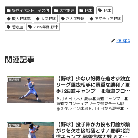
野球イベント・その他
大学関連
野球
野球
慶大野球部
大学野球
六大学野球
アマチュア野球
若き血
2019年度 野球
keispo
関連記事
【野球】少ない好機を逃さず独立
野球戦評
リーグ選抜相手に貴重な勝利／夏
季北海道キャンプ 北海道フロン
ティアリーグ選抜チーム戦 ＠ス
８月６日（木）夏季北海道キャンプ 北
タルヒン球場
海道フロンティアリーグ選抜チーム戦
＠スタルヒン球場８月３日から夏季北海
道キャンプに臨んでいる慶大。この日は
北海道の独立リーグである北海道フロン
ティアリーグの選抜チームと試合を行っ
【野球】投手陣が力投も打線が繋
野球戦評
た。初回に今津慶介（総４...
がりを欠き接戦落とす／夏季北海
道キャンプ 星槎道都大戦 @スタ