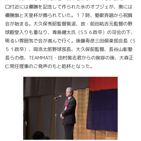
口付近には優勝を記念して作られた氷のオブジェが、奥には
優勝旗と天皇杯が飾られていた。１７時、塾歌斉唱から祝賀
会が始まる。大久保秀昭監督勇退、故・前田祐吉元監督の野
球殿堂入りも重なり、青島健太氏（
S
５６政卒）の司会の下、
明るい雰囲気で会が進んで行く。後藤寿彦三田倶楽部会長（
S
５１政卒）、岡浩太郎野球部長、大久保前監督、長谷山彰塾
長らの他、
TEAMMATE
・田村勇志君からの挨拶の後、大森正
仁常任理事のご発声のもと乾杯となった。