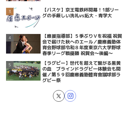
【バスケ】京王電鉄杯開幕！1部リー
グの手厳しい洗礼vs拓大・青学大
【應援指導部】５季ぶりＶを祝福 祝賀
会で届けた秋へのエール／慶應義塾体
育会野球部令和８年度東京六大学野球
春季リーグ戦優勝 祝賀会～後編～
【ラグビー】世代を超えて繋がる黒黄
の血 ブラインドラグビー体験会も開
催／第５９回慶應義塾體育會蹴球部ラ
グビー祭