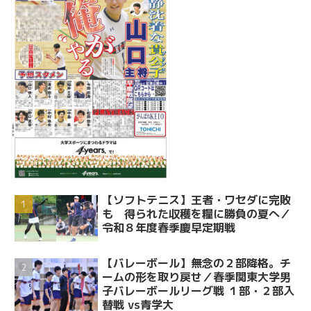
【ソフトテニス】王者・ワセダに完敗
も 得られた収穫を糧に勝負の夏へ／
令和８年度春季慶早定期戦
【バレーボール】無念の２部降格。チ
ームの形を取り戻せ／春季関東大学男
子バレーボールリーグ戦 １部・２部入
替戦 vs青学大