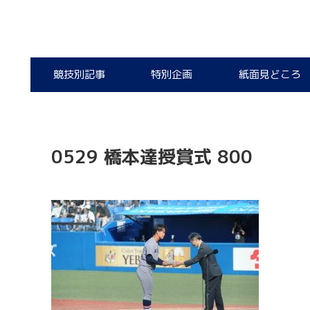
競技別記事
特別企画
紙面見どころ
0529 橋本達授賞式 800