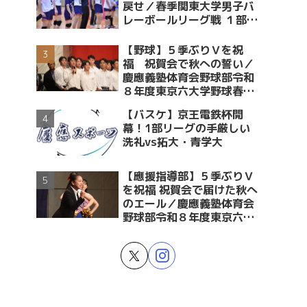
戻せ／春季関東大学男子バ
レーボールリーグ戦 １部・
２部入替戦 vs青学大
【野球】５季ぶりＶを祝
福 祝賀会で秋への誓い／
慶應義塾体育会野球部令和
８年度東京六大学野球春季
リーグ戦優勝 祝賀会～前編
【バスケ】京王電鉄杯開
～
幕！1部リーグの手厳しい
洗礼vs拓大・青学大
【應援指導部】５季ぶりＶ
を祝福 祝賀会で届けた秋へ
のエール／慶應義塾体育会
野球部令和８年度東京六大
学野球春季リーグ戦優勝 祝
賀会～後編～