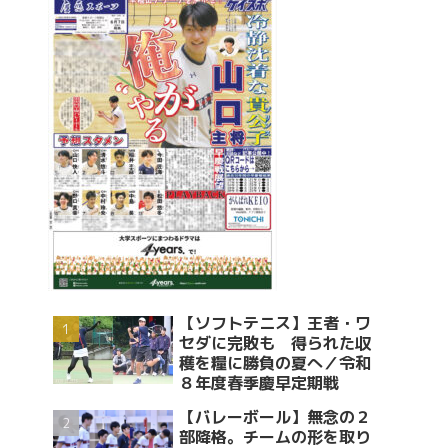
【ソフトテニス】王者・ワ
セダに完敗も 得られた収
穫を糧に勝負の夏へ／令和
８年度春季慶早定期戦
【バレーボール】無念の２
部降格。チームの形を取り