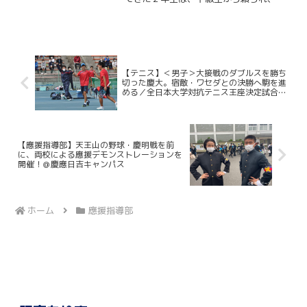
日々の姿勢を見られる立場となった。後
輩ができたことで、部活動への向き合い
方や練習に臨む姿勢、さらには應援指導
部の一員としての責任感には...
【テニス】＜男子＞大接戦のダブルスを勝ち
切った慶大。宿敵・ワセダとの決勝へ駒を進
める／全日本大学対抗テニス王座決定試合
vs関西学院大
【應援指導部】天王山の野球・慶明戦を前
に、両校による應援デモンストレーションを
開催！＠慶應日吉キャンパス
ホーム
應援指導部