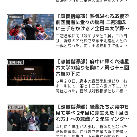
準決勝では前回王者の東北福祉大学を制
し、決勝へと駒を進めた。５年ぶりの日
本一の座をかけ、関西大学との試合に臨
むこの日、応援席には多くの観客が集ま
【應援指導部】熱気溢れる応援で
應援指導部
り、熱い声援を送った。
前回覇者に堂々の勝利 二冠達成
に王手をかける／全日本大学野球
選手権準決勝 対東北福祉大学戦
二冠達成に向け残すはあと２勝。この日
は、野球の名門校である東北福祉大との
一戦となった。前回王者を相手に迎えた
この一戦は、勝利を後押ししようと多く
の塾生・塾員が神宮に駆けつけた。最後
の最後まで勝敗の行方がわからない展開
【應援指導部】府中に輝く六連星
應援指導部
に、スタンドからは途切れ...
六大学の誇りを胸に／第七十三回
六旗の下に
６月２０日、府中の森芸術劇場どりーむ
ホールにて「第七十三回六旗の下に」が
開催された。普段は対戦相手として相対
する東京六大学各校の応援団・応援部・
應援指導部が一堂に会し、各校がステー
ジを披露する年に一度の行事である。東
【應援指導部】後輩たちよ背中を
應援指導部
京六大学が築き上げてきた...
見て学べ 2年目に芽生えた「見ら
れ方」への意識／２年生インタビ
ュー
４月に１年生が入部し、新体制となった
應援指導部。これまで先輩の背中を追っ
てきた２年生は、下級生から頼られ、