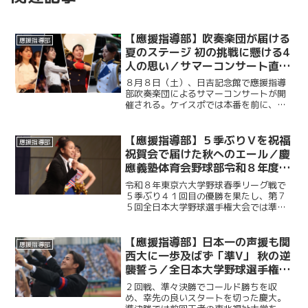
【應援指導部】吹奏楽団が届ける
應援指導部
夏のステージ 初の挑戦に懸ける4
人の思い／サマーコンサート直前
インタビュー
８月８日（土）、日吉記念館で應援指導
部吹奏楽団によるサマーコンサートが開
催される。ケイスポでは本番を前に、ス
テージ企画責任者、指揮、ドラムメジャ
ー、ガードチーフを務める４人にインタ
ビュー。それぞれの役割や公演の見どこ
【應援指導部】５季ぶりＶを祝福
應援指導部
ろ、サマーコンサートに懸...
祝賀会で届けた秋へのエール／慶
應義塾体育会野球部令和８年度東
京六大学野球春季リーグ戦優勝
令和８年東京六大学野球春季リーグ戦で
祝賀会～後編～
５季ぶり４１回目の優勝を果たし、第７
５回全日本大学野球選手権大会では準優
勝を成し遂げた慶大。その快挙を祝う祝
賀会が開催され、ＯＢや関係者ら多くの
人が集まり、選手たちの健闘をたたえ
【應援指導部】日本一の声援も関
應援指導部
た。後編では應援指導部が野...
西大に一歩及ばず「準V」 秋の逆
襲誓う／全日本大学野球選手権大
会決勝 対関西大学戦
２回戦、準々決勝でコールド勝ちを収
め、幸先の良いスタートを切った慶大。