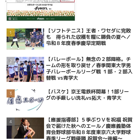
【ソフトテニス】王者・ワセダに完敗
も 得られた収穫を糧に勝負の夏へ／
令和８年度春季慶早定期戦
【バレーボール】無念の２部降格。チ
ームの形を取り戻せ／春季関東大学男
子バレーボールリーグ戦 １部・２部入
替戦 vs青学大
【バスケ】京王電鉄杯開幕！1部リー
グの手厳しい洗礼vs拓大・青学大
【應援指導部】５季ぶりＶを祝福 祝賀
会で届けた秋へのエール／慶應義塾体
育会野球部令和８年度東京六大学野球
春季リーグ戦優勝 祝賀会～後編～