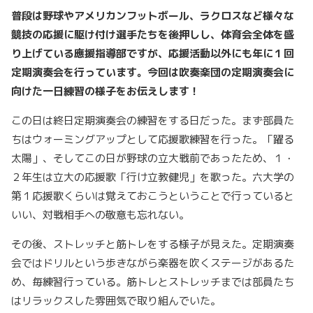
普段は野球やアメリカンフットボール、ラクロスなど様々な
競技の応援に駆け付け選手たちを後押しし、体育会全体を盛
り上げている應援指導部ですが、応援活動以外にも年に１回
定期演奏会を行っています。今回は吹奏楽団の定期演奏会に
向けた一日練習の様子をお伝えします！
この日は終日定期演奏会の練習をする日だった。まず部員た
ちはウォーミングアップとして応援歌練習を行った。「躍る
太陽」、そしてこの日が野球の立大戦前であったため、１・
２年生は立大の応援歌「行け立教健児」を歌った。六大学の
第１応援歌くらいは覚えておこうということで行っていると
いい、対戦相手への敬意も忘れない。
その後、ストレッチと筋トレをする様子が見えた。定期演奏
会ではドリルという歩きながら楽器を吹くステージがあるた
め、毎練習行っている。筋トレとストレッチまでは部員たち
はリラックスした雰囲気で取り組んでいた。