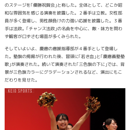
のステージを｢優勝祝賀会｣と称した。全体として、どこか昭
和な雰囲気を感じる演奏を披露した。２
番手は立教。女性部
員が多く登場し、男性顔負けの力強い応援を披露した。３
番
手は法政。｢チャンス法政｣の名曲を中心に、敵・味方を問わ
ず観客が口ずさむ場面が多くみられた。
そしていよいよ、慶應の應援指導部が４
番手として登場し
た。塾旗の掲揚が行われた後、冒頭に｢若き血｣と｢慶應義塾塾
歌｣が演奏された。続いて演奏された｢三色旗の下に｣では、背
景が三色旗カラーにグラデーションされるなど、演出にもこ
だわりを見せた。