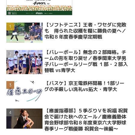
【ソフトテニス】王者・ワセダに完敗
も 得られた収穫を糧に勝負の夏へ／
令和８年度春季慶早定期戦
【バレーボール】無念の２部降格。チ
ームの形を取り戻せ／春季関東大学男
子バレーボールリーグ戦 １部・２部入
替戦 vs青学大
【バスケ】京王電鉄杯開幕！1部リー
グの手厳しい洗礼vs拓大・青学大
【應援指導部】５季ぶりＶを祝福 祝賀
会で届けた秋へのエール／慶應義塾体
育会野球部令和８年度東京六大学野球
春季リーグ戦優勝 祝賀会～後編～