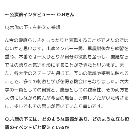
～公演後インタビュー～
O.H
さん
Q.六旗の下にを終えた感想
A.今の慶應らしさをしっかりと表現することができたのでは
ないかと思います。出演メンバー一同、早慶戦後から練習を
重ね、本番では一人ひとりが自分の役割を全うし、慶應なら
ではの誇りと気迫を形にすることができたと思います。ま
た、各大学のステージを通じて、互いの伝統や姿勢に触れる
ことで、多くの刺激と学びを得る機会にもなりました。
六大
学の一員としての自覚と、慶應としての独自性、その両方を
大切にしながら臨んだ今回の舞台。お越しいただいた皆さま
に、少しでもその思いが届いていたら幸いです。
Q.六旗の下には、どのような意義があり、どのような立ち位
置のイベントだと捉えているか