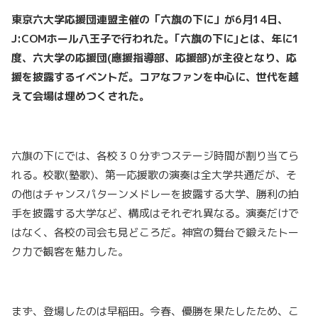
東京六大学応援団連盟主催の「六旗の下に」が6
月
14
日、
J:COM
ホール八王子で行われた。｢六旗の下に｣とは、年に
1
度、六大学の応援団
(
應援指導部、応援部
)
が主役となり、応
援を披露するイベントだ。コアなファンを中心に、世代を越
えて会場は埋めつくされた。
六旗の下にでは、各校３０
分ずつステージ時間が割り当てら
れる。校歌
(
塾歌
)
、第一応援歌の演奏は全大学共通だが、そ
の他はチャンスパターンメドレーを披露する大学、勝利の拍
手を披露する大学など、構成はそれぞれ異なる。演奏だけで
はなく、各校の司会も見どころだ。神宮の舞台で鍛えたトー
ク力で観客を魅力した。
まず、登場したのは早稲田。今春、優勝を果たしたため、こ