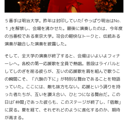
５
番手は明治大学。昨年は封印していた｢やっぱり明治は
No.
１
｣を解禁し、会場を沸かせた。最後に演奏したのは、今年度
の当番校である東京大学。司会の軽快なトークと、伝統ある
演奏が融合した演奏を披露した。
そして、全大学の演奏が終了すると、会場はいよいよフィナ
ーレへ。各校の第一応援歌を全員で熱唱。普段はライバルと
してしのぎを削る彼らが、互いの応援歌を肩を組んで歌うこ
の瞬間こそ、「六旗の下に」が特別な舞台であることを物語
っていた。ここには、敵も味方もない。応援という誇りを持
った者たちが、互いを讃え合い、ひとつになる舞台だ。この
日は｢仲間｣であった彼らも、このステージが終了し、｢宿敵｣
に戻る。夏を経て、それぞれどのように進化するのか、期待
が高まる。