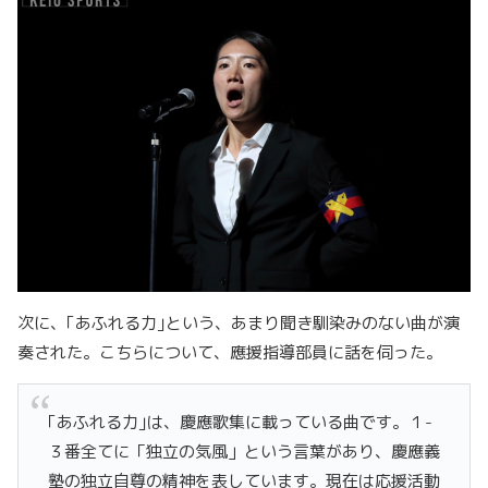
次に、｢あふれる力｣という、あまり聞き馴染みのない曲が演
奏された。こちらについて、應援指導部員に話を伺った。
｢あふれる力｣は、慶應歌集に載っている曲です。１
-
３
番全てに「独立の気風」という言葉があり、慶應義
塾の独立自尊の精神を表しています。現在は応援活動