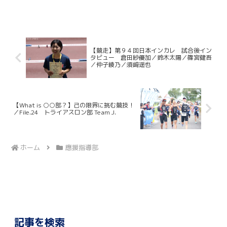
日々の姿勢を見られる立場となった。後
輩ができたことで、部活動への向き合い
方や練習に臨む姿勢、さらには應援指導
部の一員としての責任感には...
【競走】第９４回日本インカレ 試合後イン
タビュー 倉田紗優加／鈴木太陽／篠宮健吾
／仲子綾乃／須﨑遥也
【What is ○○部？】己の限界に挑む競技！
／File.24 トライアスロン部 Team J.
ホーム
應援指導部
記事を検索