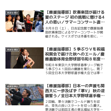
【應援指導部】吹奏楽団が届ける
應援指導部
夏のステージ 初の挑戦に懸ける4
人の思い／サマーコンサート直前
インタビュー
８月８日（土）、日吉記念館で應援指導
部吹奏楽団によるサマーコンサートが開
催される。ケイスポでは本番を前に、ス
テージ企画責任者、指揮、ドラムメジャ
ー、ガードチーフを務める４人にインタ
ビュー。それぞれの役割や公演の見どこ
【應援指導部】５季ぶりＶを祝福
應援指導部
ろ、サマーコンサートに懸...
祝賀会で届けた秋へのエール／慶
應義塾体育会野球部令和８年度東
京六大学野球春季リーグ戦優勝
令和８年東京六大学野球春季リーグ戦で
祝賀会～後編～
５季ぶり４１回目の優勝を果たし、第７
５回全日本大学野球選手権大会では準優
勝を成し遂げた慶大。その快挙を祝う祝
賀会が開催され、ＯＢや関係者ら多くの
人が集まり、選手たちの健闘をたたえ
【應援指導部】日本一の声援も関
應援指導部
た。後編では應援指導部が野...
西大に一歩及ばず「準V」 秋の逆
襲誓う／全日本大学野球選手権大
会決勝 対関西大学戦
２回戦、準々決勝でコールド勝ちを収
め、幸先の良いスタートを切った慶大。
準決勝では前回王者の東北福祉大学を制