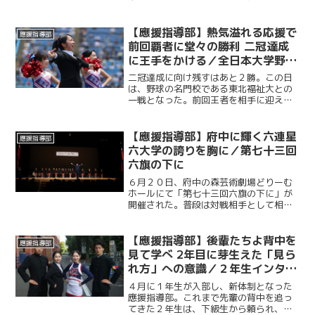
し、決勝へと駒を進めた。５年ぶりの日
本一の座をかけ、関西大学との試合に臨
むこの日、応援席には多くの観客が集ま
【應援指導部】熱気溢れる応援で
應援指導部
り、熱い声援を送った。
前回覇者に堂々の勝利 二冠達成
に王手をかける／全日本大学野球
選手権準決勝 対東北福祉大学戦
二冠達成に向け残すはあと２勝。この日
は、野球の名門校である東北福祉大との
一戦となった。前回王者を相手に迎えた
この一戦は、勝利を後押ししようと多く
の塾生・塾員が神宮に駆けつけた。最後
の最後まで勝敗の行方がわからない展開
【應援指導部】府中に輝く六連星
應援指導部
に、スタンドからは途切れ...
六大学の誇りを胸に／第七十三回
六旗の下に
６月２０日、府中の森芸術劇場どりーむ
ホールにて「第七十三回六旗の下に」が
開催された。普段は対戦相手として相対
する東京六大学各校の応援団・応援部・
應援指導部が一堂に会し、各校がステー
ジを披露する年に一度の行事である。東
【應援指導部】後輩たちよ背中を
應援指導部
京六大学が築き上げてきた...
見て学べ 2年目に芽生えた「見ら
れ方」への意識／２年生インタビ
ュー
４月に１年生が入部し、新体制となった
應援指導部。これまで先輩の背中を追っ
てきた２年生は、下級生から頼られ、