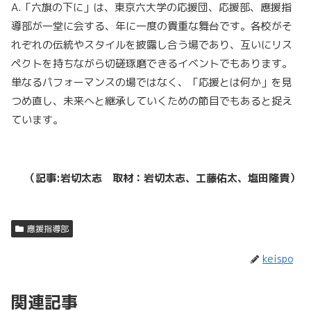
A.「六旗の下に」は、東京六大学の応援団、応援部、應援指
導部が一堂に会する、年に一度の貴重な舞台です。各校がそ
れぞれの伝統やスタイルを披露し合う場であり、互いにリス
ペクトを持ちながら切磋琢磨できるイベントでもあります。
単なるパフォーマンスの場ではなく、「応援とは何か」を見
つめ直し、未来へと継承していくための節目でもあると捉え
ています。
（記事:岩切太志 取材：岩切太志、工藤佑太、塩田隆貴）
應援指導部
keispo
関連記事