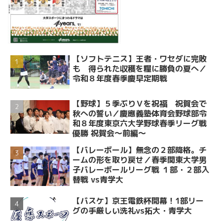
【ソフトテニス】王者・ワセダに完敗
も 得られた収穫を糧に勝負の夏へ／
令和８年度春季慶早定期戦
【野球】５季ぶりＶを祝福 祝賀会で
秋への誓い／慶應義塾体育会野球部令
和８年度東京六大学野球春季リーグ戦
優勝 祝賀会～前編～
【バレーボール】無念の２部降格。チ
ームの形を取り戻せ／春季関東大学男
子バレーボールリーグ戦 １部・２部入
替戦 vs青学大
【バスケ】京王電鉄杯開幕！1部リー
グの手厳しい洗礼vs拓大・青学大