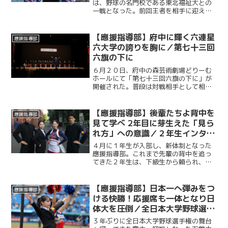
は、野球の名門校である東北福祉大との
一戦となった。前回王者を相手に迎えた
この一戦は、勝利を後押ししようと多く
の塾生・塾員が神宮に駆けつけた。最後
の最後まで勝敗の行方がわからない展開
【應援指導部】府中に輝く六連星
應援指導部
に、スタンドからは途切れ...
六大学の誇りを胸に／第七十三回
六旗の下に
６月２０日、府中の森芸術劇場どりーむ
ホールにて「第七十三回六旗の下に」が
開催された。普段は対戦相手として相対
する東京六大学各校の応援団・応援部・
應援指導部が一堂に会し、各校がステー
ジを披露する年に一度の行事である。東
【應援指導部】後輩たちよ背中を
應援指導部
京六大学が築き上げてきた...
見て学べ 2年目に芽生えた「見ら
れ方」への意識／２年生インタビ
ュー
４月に１年生が入部し、新体制となった
應援指導部。これまで先輩の背中を追っ
てきた２年生は、下級生から頼られ、
日々の姿勢を見られる立場となった。後
輩ができたことで、部活動への向き合い
方や練習に臨む姿勢、さらには應援指導
【應援指導部】日本一へ弾みをつ
應援指導部
部の一員としての責任感には...
ける快勝！応援席も一体となり日
体大を圧倒／全日本大学野球選手
権大会準々決勝 対日本体育大学
３年ぶりに全日本大学野球選手権の舞台