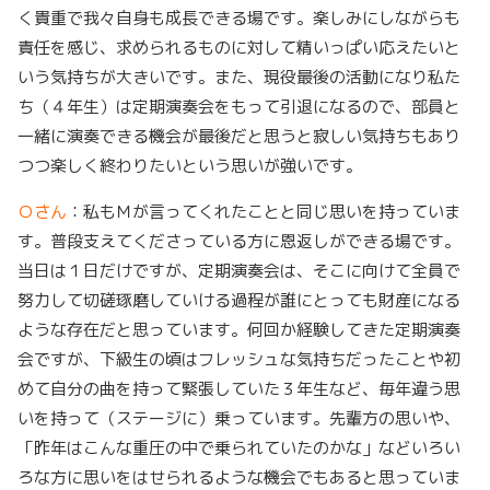
く貴重で我々自身も成長できる場です。楽しみにしながらも
責任を感じ、求められるものに対して精いっぱい応えたいと
いう気持ちが大きいです。また、現役最後の活動になり私た
ち（４年生）は定期演奏会をもって引退になるので、部員と
一緒に演奏できる機会が最後だと思うと寂しい気持ちもあり
つつ楽しく終わりたいという思いが強いです。
Ｏさん
：私もＭが言ってくれたことと同じ思いを持っていま
す。普段支えてくださっている方に恩返しができる場です。
当日は１日だけですが、定期演奏会は、そこに向けて全員で
努力して切磋琢磨していける過程が誰にとっても財産になる
ような存在だと思っています。何回か経験してきた定期演奏
会ですが、下級生の頃はフレッシュな気持ちだったことや初
めて自分の曲を持って緊張していた３年生など、毎年違う思
いを持って（ステージに）乗っています。先輩方の思いや、
「昨年はこんな重圧の中で乗られていたのかな」などいろい
ろな方に思いをはせられるような機会でもあると思っていま