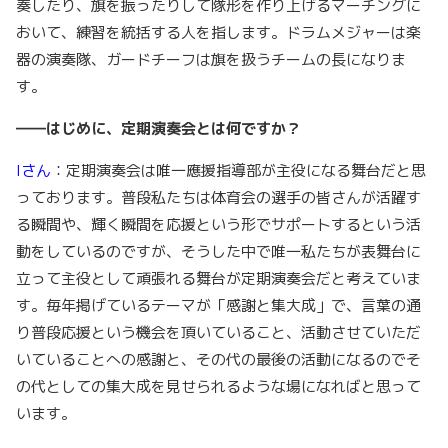
奏したり、旗を振ったりして隊形を作り上げるマーチングに
おいて、練習を統括する人を指します。ドラムメジャーは楽
器の演奏隊、ガードチーフは旗を扱うチームの長になりま
す。
――はじめに、定期演奏会とは何ですか？
Iさん
：定期演奏会は唯一應援指導部が主役になる舞台だと思
っております。普段私たちは体育会の選手の皆さんが活躍す
る瞬間や、輝く瞬間を応援という形でサポートするという活
動をしているのですが、そうした中で唯一私たちが表舞台に
立って主役として頑張れる舞台が定期演奏会だと考えていま
す。毎年掲げているテーマが「感謝と集大成」で、言葉の通
り普段応援という機会を頂いていること、活動させていただ
いていることへの感謝と、その代の最後の活動になるのでそ
の代としての集大成を見せられるような場になればと思って
います。