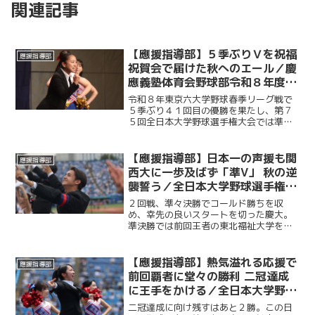
関連記事
【應援指導部】５季ぶりＶを祝福
應援指導部
祝賀会で届けた秋へのエール／慶
應義塾体育会野球部令和８年度東
京六大学野球春季リーグ戦優勝
令和８年東京六大学野球春季リーグ戦で
祝賀会～後編～
５季ぶり４１回目の優勝を果たし、第７
５回全日本大学野球選手権大会では準優
勝を成し遂げた慶大。その快挙を祝う祝
賀会が開催され、ＯＢや関係者ら多くの
人が集まり、選手たちの健闘をたたえ
【應援指導部】日本一の声援も関
應援指導部
た。後編では應援指導部が野...
西大に一歩及ばず「準V」 秋の逆
襲誓う／全日本大学野球選手権大
会決勝 対関西大学戦
２回戦、準々決勝でコールド勝ちを収
め、幸先の良いスタートを切った慶大。
準決勝では前回王者の東北福祉大学を制
し、決勝へと駒を進めた。５年ぶりの日
本一の座をかけ、関西大学との試合に臨
むこの日、応援席には多くの観客が集ま
【應援指導部】熱気溢れる応援で
應援指導部
り、熱い声援を送った。
前回覇者に堂々の勝利 二冠達成
に王手をかける／全日本大学野球
選手権準決勝 対東北福祉大学戦
二冠達成に向け残すはあと２勝。この日