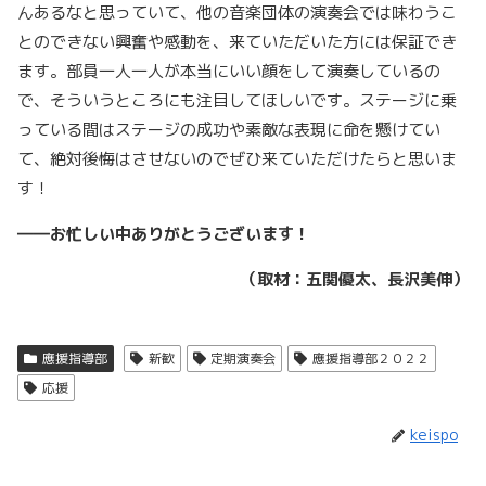
んあるなと思っていて、他の音楽団体の演奏会では味わうこ
とのできない興奮や感動を、来ていただいた方には保証でき
ます。部員一人一人が本当にいい顔をして演奏しているの
で、そういうところにも注目してほしいです。ステージに乗
っている間はステージの成功や素敵な表現に命を懸けてい
て、絶対後悔はさせないのでぜひ来ていただけたらと思いま
す！
――お忙しい中ありがとうございます！
（取材：五関優太、長沢美伸）
應援指導部
新歓
定期演奏会
應援指導部２０２２
応援
keispo