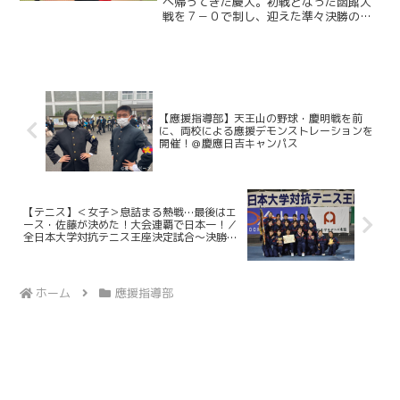
戦
へ帰ってきた慶大。初戦となった函館大
戦を７－０で制し、迎えた準々決勝の相
手は日本体育大。３年前、準決勝で勝利
し、その後日本一へとつながった相手と
の再戦となった。再び頂点を目指す慶大
にとって、負けられない一...
【應援指導部】天王山の野球・慶明戦を前
に、両校による應援デモンストレーションを
開催！＠慶應日吉キャンパス
【テニス】＜女子＞息詰まる熱戦…最後はエ
ース・佐藤が決めた！大会連覇で日本一！／
全日本大学対抗テニス王座決定試合～決勝
～ vs筑波大
ホーム
應援指導部