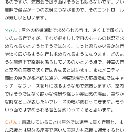
るのですが、演奏会で扱う曲はそうとも限らないです。いい
意味で強弱が一つの表現につながるので、そのコントロール
が難しいと思います。
Mさん
：屋外の応援活動で求められる音は、遠くまで届くハ
リのある音ですが、それが必ずしも室内のホールの状況で求
められるかというとそうではなく、もっと柔らかい豊かな音
や淡く広がるような音も求められるようになります。どのよ
うな環境下で楽器を鳴らしているのかという点で、神宮の音
と室内の座奏で吹く音は異なると思います。またメロディー
範囲の厚みが根本的に違い、神宮球場等の応援活動ではキャ
ッチ―なフレーズを耳に残るような形で演奏しますが、室内
ではそうではなく静かな情景や怪しい雰囲気の場面、華やか
な時など曲が表したいフレーズの幅が変わってきます。そう
いう面では求められる音色は変わってくると思います。
Oさん
：意識していることは屋外では選手に届く音量と、ま
た応援とは異なる座奏で磨いた表現力を応援に還元するとい