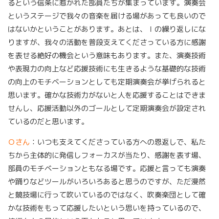
るという信条に惹かれた部員たちが集まっています。演奏会
というステージで我々の音楽を届ける場があっても良いので
はないかということがあります。あとは、Ｉの繰り返しにな
りますが、我々の活動を普段支えてくださっている方に感謝
を表せる絶好の機会という意味もあります。また、演奏技術
や表現力の向上など応援技術にも生きるような基礎的な技術
の向上のモチベーションとしても定期演奏会が挙げられると
思います。確かな技術力がないと人を応援することはできま
せんし、応援活動以外のゴールとして定期演奏会が設定され
ているのだと思います。
Ｏさん
：いつも支えてくださっている方への恩返しで、私た
ちから主体的に発信しフォーカスが当たり、感謝を表す場、
部員のモチベーションともなる場です。応援と言っても演奏
や踊りなどツールがいろいろあると思うのですが、ただ漫然
と競技場に行って吹いているのではなく、吹奏楽団として確
かな技術をもって応援したいという思いを持っているので、