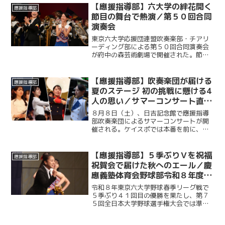
つなぐソッカーサブ（応援担当）の３人
【應援指導部】六大学の絆花開く
應援指導部
は、この大舞台にどのよう...
節目の舞台で熱演／第５０回合同
演奏会
東京六大学応援団連盟吹奏楽部・チアリ
ーディング部による第５０回合同演奏会
が府中の森芸術劇場で開催された。節目
となる５０回目の舞台では、吹奏楽、チ
アリーディング、ドリルと、それぞれの
特色を生かした演目を通して、六大学な
【應援指導部】吹奏楽団が届ける
應援指導部
らではの一体感あふれるス...
夏のステージ 初の挑戦に懸ける4
人の思い／サマーコンサート直前
インタビュー
８月８日（土）、日吉記念館で應援指導
部吹奏楽団によるサマーコンサートが開
催される。ケイスポでは本番を前に、ス
テージ企画責任者、指揮、ドラムメジャ
ー、ガードチーフを務める４人にインタ
ビュー。それぞれの役割や公演の見どこ
【應援指導部】５季ぶりＶを祝福
應援指導部
ろ、サマーコンサートに懸...
祝賀会で届けた秋へのエール／慶
應義塾体育会野球部令和８年度東
京六大学野球春季リーグ戦優勝
令和８年東京六大学野球春季リーグ戦で
祝賀会～後編～
５季ぶり４１回目の優勝を果たし、第７
５回全日本大学野球選手権大会では準優
勝を成し遂げた慶大。その快挙を祝う祝
賀会が開催され、ＯＢや関係者ら多くの