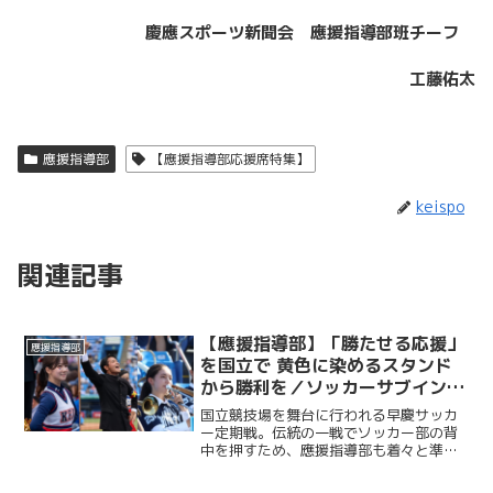
慶應スポーツ新聞会 應援指導部班チーフ
工藤佑太
應援指導部
【應援指導部応援席特集】
keispo
関連記事
【應援指導部】「勝たせる応援」
應援指導部
を国立で 黄色に染めるスタンド
から勝利を／ソッカーサブインタ
ビュー
国立競技場を舞台に行われる早慶サッカ
ー定期戦。伝統の一戦でソッカー部の背
中を押すため、應援指導部も着々と準備
を進めている。チャントや演奏、演技で
応援席を盛り上げ、選手と観客を一つに