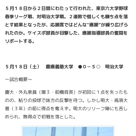
５月１８日から２日間にわたって行われた、東京六大学野球
春季リーグ戦、対明治大学戦。２連敗で惜しくも勝ち点を落
とす結果となったが、応援席ではどんな‟應援”が繰り広げら
れたのか。ケイスポ部員が目撃した、應援指導部員の奮闘を
リポートする。
５月１８日（土） 慶應義塾大学 ●０－５○ 明治大学
～試合概要～
慶大・外丸東眞（環３・前橋育英）が初回に１点を失ったも
のの、粘りの投球で味方の反撃を待つ。しかし明大・高須大
雅（３年）の前に得点を奪えず。明大のリリーフ陣にも苦し
められ、無得点で初戦を落とした。