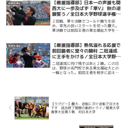
人が集まり、選手たちの健闘をたたえ
【應援指導部】日本一の声援も関
應援指導部
た。後編では應援指導部が野...
西大に一歩及ばず「準V」 秋の逆
襲誓う／全日本大学野球選手権大
会決勝 対関西大学戦
２回戦、準々決勝でコールド勝ちを収
め、幸先の良いスタートを切った慶大。
準決勝では前回王者の東北福祉大学を制
し、決勝へと駒を進めた。５年ぶりの日
本一の座をかけ、関西大学との試合に臨
むこの日、応援席には多くの観客が集ま
【應援指導部】熱気溢れる応援で
應援指導部
り、熱い声援を送った。
前回覇者に堂々の勝利 二冠達成
に王手をかける／全日本大学野球
選手権準決勝 対東北福祉大学戦
二冠達成に向け残すはあと２勝。この日
は、野球の名門校である東北福祉大との
一戦となった。前回王者を相手に迎えた
この一戦は、勝利を後押ししようと多く
の塾生・塾員が神宮に駆けつけた。最後
の最後まで勝敗の行方がわからない展開
に、スタンドからは途切れ...
【ラグビー】慶大、逆転に次ぐ逆転で日大を
下す 試合終了間際の劇的トライ／関東大学
春季大会第３戦 対日本大学