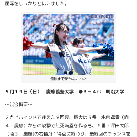
屈辱をしっかりと伝えました。
最後まで諦めなかった
５月１９日（日） 慶應義塾大学 ●３－４○ 明治大学
～試合概要～
２点ビハインドで迎えた９回裏、慶大は３番・水鳥遥貴（商
４・慶應）からの攻撃で無死満塁を作るも、６番・坪田大郎
（商３・慶應)の右犠飛１得点に終わり、最終回のチャンスを