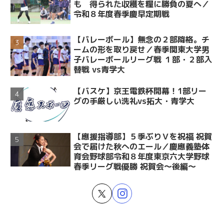
も 得られた収穫を糧に勝負の夏へ／
令和８年度春季慶早定期戦
【バレーボール】無念の２部降格。チ
ームの形を取り戻せ／春季関東大学男
子バレーボールリーグ戦 １部・２部入
替戦 vs青学大
【バスケ】京王電鉄杯開幕！1部リー
グの手厳しい洗礼vs拓大・青学大
【應援指導部】５季ぶりＶを祝福 祝賀
会で届けた秋へのエール／慶應義塾体
育会野球部令和８年度東京六大学野球
春季リーグ戦優勝 祝賀会～後編～