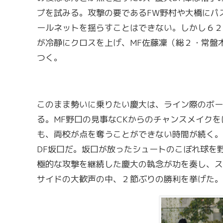
プを試みる。
攻撃の要であるFW野村や大橋にパ
ールネットを揺らすことはできない。しかし６２
が冷静にクロスを上げ、MF佐藤凜（総２・常盤
つく。
このまま勢いに乗りたい慶大は、ライン際のボー
る。MF野口の見事なCKからのチャンスメイク
も、両校が点を奪うことができない時間が続く。
DF坂口だ。坂口が放ったシュートのこぼれ球を
極的な攻撃を継続した慶大の執念が功を奏し、ス
サイドの大歓声の中、２節ぶりの勝利を挙げた。