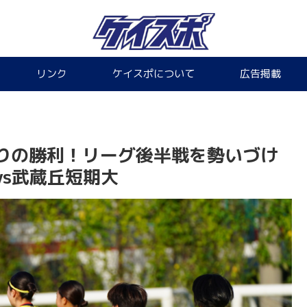
リンク
ケイスポについて
広告掲載
りの勝利！リーグ後半戦を勢いづけ
s武蔵丘短期大