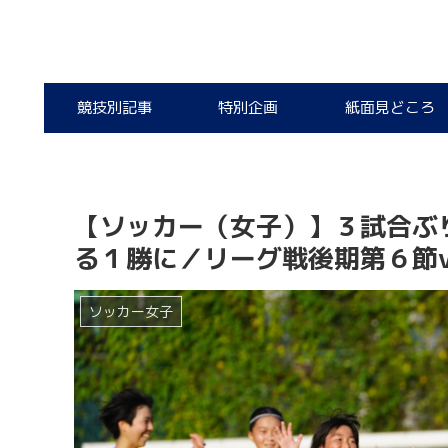
競技別記事
特別企画
紙面見どころ
【ソッカー（女子）】３試合ぶ
る１勝に／リーグ戦後期第６節v
ソッカー女子