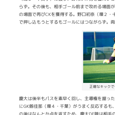
らず。その後も、相手ゴール前まで攻める場面が
の場面で再びCKを獲得する。野口初奈（環２・
で押し込もうとするもゴールにはつながらず。両
正確なキックで
慶大は後半もパスを素早く回し、主導権を握った
にGK
劔佳那（環４・千葉）が
うまく反応するも
の後はなんとか点を返すため、慶大DF陣は相手