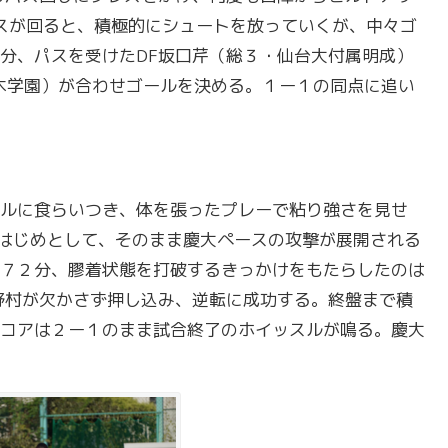
スが回ると、積極的にシュートを放っていくが、中々ゴ
分、パスを受けたDF坂口芹（総３・仙台大付属明成）
木学園）が合わせゴールを決める。１ー１の同点に追い
ルに食らいつき、体を張ったプレーで粘り強さを見せ
をはじめとして、そのまま慶大ペースの攻撃が展開される
７２分、膠着状態を打破するきっかけをもたらしたのは
野村が欠かさず押し込み、逆転に成功する。終盤まで積
コアは２ー１のまま試合終了のホイッスルが鳴る。慶大