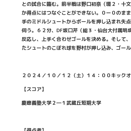
との試合に臨む。前半戦は野口初奈（環２・十文
か得点にはつなぐことができない。０ー０のまま
手のミドルシュートからボールを押し込まれ失点
伺う。６２分、DF坂口芹（総３・仙台大付属明
反応し、上手く合わせゴールを決める。そして、
たシュートのこぼれ球を野村が押し込み、ゴー
２０２４／１０／１２（土）１４：００キックオ
【スコア】
慶應義塾大学２―１武蔵丘短期大学
【得点者】