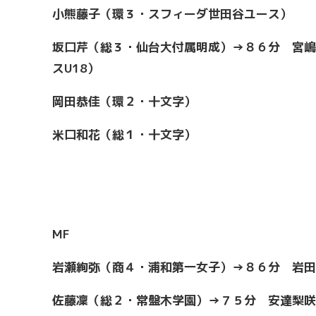
小熊藤子（環３・スフィーダ世田谷ユース）
坂口芹（総３・仙台大付属明成）→８６分 宮嶋
スU18
）
岡田恭佳（環２・十文字）
米口和花（総１・十文字）
MF
岩瀬絢弥（商４・浦和第一女子）→８６分 岩田
佐藤凜（総２・常盤木学園）→７５分 安達梨咲子（商２