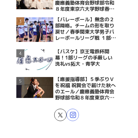
慶應義塾体育会野球部令和
８年度東京六大学野球春季
リーグ戦優勝 祝賀会～前編
【バレーボール】無念の２
～
部降格。チームの形を取り
戻せ／春季関東大学男子バ
レーボールリーグ戦 １部・
２部入替戦 vs青学大
【バスケ】京王電鉄杯開
幕！1部リーグの手厳しい
洗礼vs拓大・青学大
【應援指導部】５季ぶりＶ
を祝福 祝賀会で届けた秋へ
のエール／慶應義塾体育会
野球部令和８年度東京六大
学野球春季リーグ戦優勝 祝
賀会～後編～