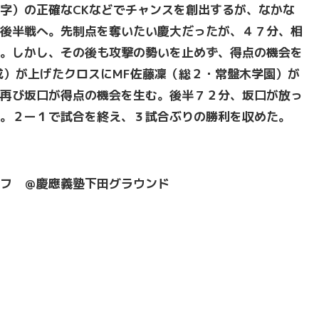
字）の正確なCKなどでチャンスを創出するが、なかな
後半戦へ。先制点を奪いたい慶大だったが、４７分、相
。しかし、その後も攻撃の勢いを止めず、得点の機会を
成）が上げたクロスにMF佐藤凜（総２・常盤木学園）が
再び坂口が得点の機会を生む。後半７２分、坂口が放っ
ル。２ー１で試合を終え、３試合ぶりの勝利を収めた。
フ ＠慶應義塾下田グラウンド