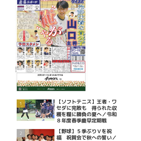
【ソフトテニス】王者・ワ
セダに完敗も 得られた収
穫を糧に勝負の夏へ／令和
８年度春季慶早定期戦
【野球】５季ぶりＶを祝
福 祝賀会で秋への誓い／