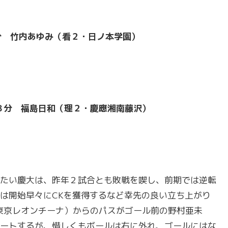
分 竹内あゆみ（看２・日ノ本学園）
７８分 福島日和（理２・慶應湘南藤沢）
たい慶大は、昨年２試合とも敗戦を喫し、前期では逆転
は開始早々にCKを獲得するなど幸先の良い立ち上がり
C東京レオンチーナ）からのパスがゴール前の野村亜未
ートするが、惜しくもボールは右に外れ、ゴールにはな