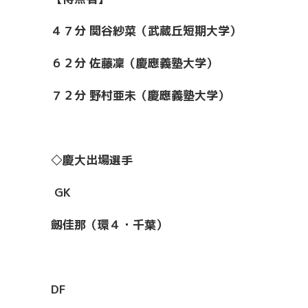
４７分 関谷紗菜（武蔵丘短期大学）
６２分 佐藤凜（慶應義塾大学）
７２分 野村亜未（慶應義塾大学）
◇慶大出場選手
GK
劔佳那（環４・千葉）
DF