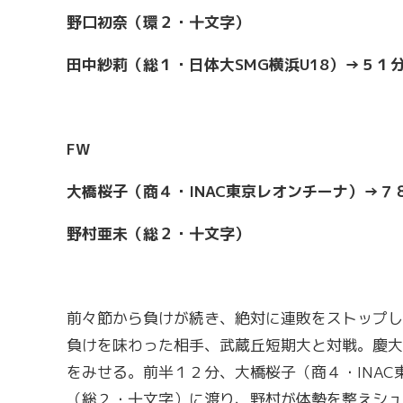
野口初奈（環２・十文字）
田中紗莉（総１・日体大SMG横浜U18）→５１
FW
大橋桜子（商４・INAC東京レオンチーナ）→
野村亜未（総２・十文字）
前々節から負けが続き、絶対に連敗をストップし
負けを味わった相手、武蔵丘短期大と対戦。慶大
をみせる。前半１２分、大橋桜子（商４・INA
（総２・十文字）に渡り、野村が体勢を整えシュ