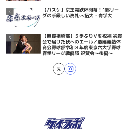
【バスケ】京王電鉄杯開幕！1部リー
グの手厳しい洗礼vs拓大・青学大
【應援指導部】５季ぶりＶを祝福 祝賀
会で届けた秋へのエール／慶應義塾体
育会野球部令和８年度東京六大学野球
春季リーグ戦優勝 祝賀会～後編～