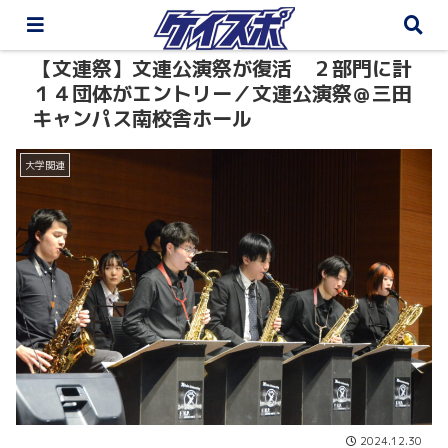
【文連祭】文連公演祭が復活 ２部門に計
１４団体がエントリー／文連公演祭＠三田
キャンパス南校舎ホール
大学関連
2024.12.30