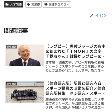
大学関連
文連祭
文連祭２０２４
keispo
関連記事
【ラグビー】黒黄ジャージの背中
大学関連
に刻まれた「ＩＭＯＮ」の文字
「鉄ちゃん」社長がラグビーにの
めり込んだ理由
昨年度、関東大学ラグビー対抗戦の着用
ジャージにスポンサーのロゴを掲示する
ことが認められた。そんな中、新たな歴
史の第一歩を踏み出し、慶大蹴球部史上
初のジャージ背面スポンサーに名乗りを
あげたのが、株式会社井門エンタープラ
【体育研究所】所員と研究内容
大学関連
イズだった。今回ケイスポ...
スポーツ振興の活動を紹介／体育
研究所特集 ＃３研究・スポーツ
振興編
慶應義塾大学体育研究所を特集した３本
立てのシリーズ。今回は最終回となる第
３弾。体育研究所が掲げる３つの理念の
うち、研究とスポーツ振興の２つについ