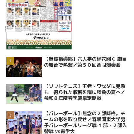
【應援指導部】六大学の絆花開く 節目
の舞台で熱演／第５０回合同演奏会
【ソフトテニス】王者・ワセダに完敗
も 得られた収穫を糧に勝負の夏へ／
令和８年度春季慶早定期戦
【バレーボール】無念の２部降格。チ
ームの形を取り戻せ／春季関東大学男
子バレーボールリーグ戦 １部・２部入
替戦 vs青学大