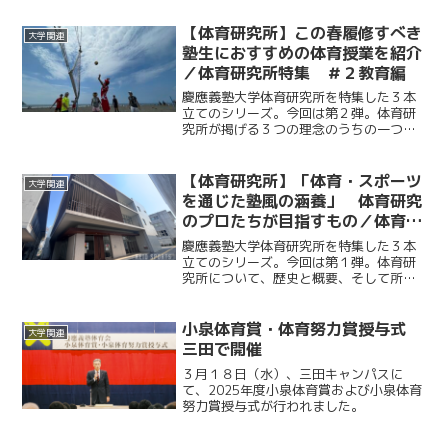
て深掘りする。
【体育研究所】この春履修すべき
大学関連
塾生におすすめの体育授業を紹介
／体育研究所特集 ＃２教育編
慶應義塾大学体育研究所を特集した３本
立てのシリーズ。今回は第２弾。体育研
究所が掲げる３つの理念のうちの一つ、
教育について、体育の授業の紹介をメイ
ンに深掘りする。
【体育研究所】「体育・スポーツ
大学関連
を通じた塾風の涵養」 体育研究
のプロたちが目指すもの／体育研
究所特集 ＃１体育研究所とは
慶應義塾大学体育研究所を特集した３本
立てのシリーズ。今回は第１弾。体育研
究所について、歴史と概要、そして所員
が掲げる目標を深掘りする。
小泉体育賞・体育努力賞授与式
大学関連
三田で開催
３月１８日（水）、三田キャンパスに
て、2025年度小泉体育賞および小泉体育
努力賞授与式が行われました。