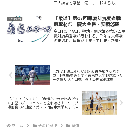
三人抜きで序盤一気にリードするも、そ
れ以降勝ちが続かない。エース後藤隆太
郎（政３）がまさかの二人目で敗戦した
こともあり、徐々に勢いは相手の方へ移
【柔道】第67回早慶対抗柔道戦
その他競技
っていく。終盤は大黒柱の...
前取材① 慶大主将・安藝悠馬
今日10月18日、聖地・講道館で第67回早
慶対抗柔道戦が行われる。昨年は大将戦
の末敗れ、連勝が止まってしまった慶
大。今季はその雪辱を晴らしたい。今回
は慶大主将・安藝悠馬（経４）にその意
気込みを語ってもらった。
【野球】渡辺和の好投に打線が応えられず
カード初戦を落とす／東京六大学野球秋季リ
ーグ戦 明大１回戦 ＠明治神宮野球場
【バスケ（女子）】「我慢ができた試合だっ
た」堅いディフェンスで流れ渡さず リーグ
戦無傷の４連勝／第７５回関東大学女子バス
ケットボールリーグ戦 vs上武大
ホーム
その他競技
柔道