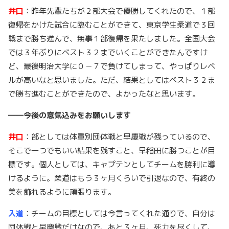
井口
：昨年先輩たちが２部大会で優勝してくれたので、１部
復帰をかけた試合に臨むことができて、東京学生柔道で３回
戦まで勝ち進んで、無事１部復帰を果たしました。全国大会
では３年ぶりにベスト３２までいくことができたんですけ
ど、最後明治大学に０－７で負けてしまって、やっぱりレベ
ルが高いなと思いました。ただ、結果としてはベスト３２ま
で勝ち進むことができたので、よかったなと思います。
――今後の意気込みをお願いします
井口
：部としては体重別団体戦と早慶戦が残っているので、
そこで一つでもいい結果を残すこと、早稲田に勝つことが目
標です。個人としては、キャプテンとしてチームを勝利に導
けるように。柔道はもう３ヶ月くらいで引退なので、有終の
美を飾れるように頑張ります。
入道
：チームの目標としては今言ってくれた通りで、自分は
団体戦と早慶戦だけなので、あと３ヶ月、死力を尽くして、