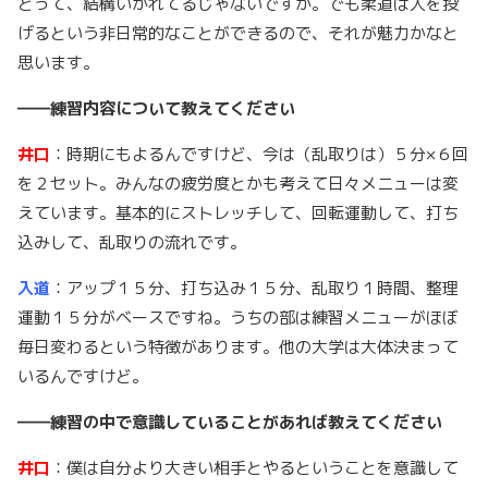
とって、結構いかれてるじゃないですか。でも柔道は人を投
げるという非日常的なことができるので、それが魅力かなと
思います。
――練習内容について教えてください
井口
：時期にもよるんですけど、今は（乱取りは）５分×６回
を２セット。みんなの疲労度とかも考えて日々メニューは変
えています。基本的にストレッチして、回転運動して、打ち
込みして、乱取りの流れです。
入道
：アップ１５分、打ち込み１５分、乱取り１時間、整理
運動１５分がベースですね。うちの部は練習メニューがほぼ
毎日変わるという特徴があります。他の大学は大体決まって
いるんですけど。
――練習の中で意識していることがあれば教えてください
井口
：僕は自分より大きい相手とやるということを意識して