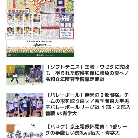
【ソフトテニス】王者・ワセダに完敗
も 得られた収穫を糧に勝負の夏へ／
令和８年度春季慶早定期戦
【バレーボール】無念の２部降格。チ
ームの形を取り戻せ／春季関東大学男
子バレーボールリーグ戦 １部・２部入
替戦 vs青学大
【バスケ】京王電鉄杯開幕！1部リー
グの手厳しい洗礼vs拓大・青学大