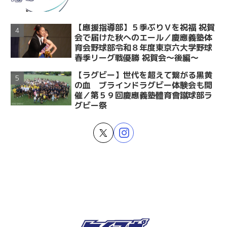
【應援指導部】５季ぶりＶを祝福 祝賀
会で届けた秋へのエール／慶應義塾体
育会野球部令和８年度東京六大学野球
春季リーグ戦優勝 祝賀会～後編～
【ラグビー】世代を超えて繋がる黒黄
の血 ブラインドラグビー体験会も開
催／第５９回慶應義塾體育會蹴球部ラ
グビー祭