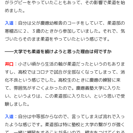
がラグビーをやっていたこともあって、その影響で柔道を始
めました。
入道
：自分は父が慶應幼稚舎のコーチをしていて、柔道部の
寒稽古に２、３歳のときから参加していました。それで、気
づいたらそのまま柔道をやっていたという感じです。
――大学でも柔道を続けようと思った理由は何ですか
井口
：小さい頃から生活の軸が柔道だったというのもありま
すし、高校ではコロナで試合が全部なくなってしまって、消
化不良という感じでした。高校生のときに慶應の練習に来
て、雰囲気がすごくよかったので。慶應義塾大学に入りた
い、というよりは、この柔道部に入りたい、という思いで受
験しました。
入道
：自分は中等部からなので、言ってしまえば流れで入っ
たような感じです。柔道部は特に塾校と大学の繋がりが強く
て、一緒に練習をすることが多いので、稽古をつけてくれる