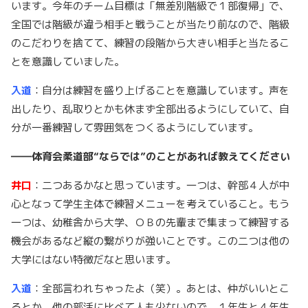
います。今年のチーム目標は「無差別階級で１部復帰」で、
全国では階級が違う相手と戦うことが当たり前なので、階級
のこだわりを捨てて、練習の段階から大きい相手と当たるこ
とを意識していました。
入道
：自分は練習を盛り上げることを意識しています。声を
出したり、乱取りとかも休まず全部出るようにしていて、自
分が一番練習して雰囲気をつくるようにしています。
――体育会柔道部“ならでは”のことがあれば教えてください
井口
：二つあるかなと思っています。一つは、幹部４人が中
心となって学生主体で練習メニューを考えていること。もう
一つは、幼稚舎から大学、ＯＢの先輩まで集まって練習する
機会があるなど縦の繋がりが強いことです。この二つは他の
大学にはない特徴だなと思います。
入道
：全部言われちゃったよ（笑）。あとは、仲がいいとこ
ろとか。他の部活に比べて人も少ないので。１年生と４年生