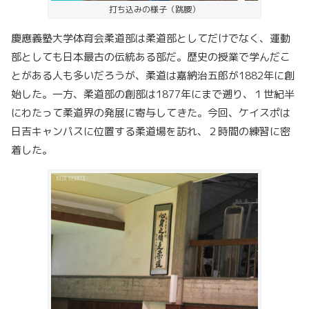
打ち込みの様子（跳腰）
慶應義塾大学体育会柔道部は柔道部としてだけでなく、運動
部としても日本最古の伝統ある部だ。歴史の授業で学んだこ
とがある人も多いだろうが、柔道は嘉納治五郎が1882年に創
始した。一方、柔道部の創部は1877年にまで遡り、１世紀半
にわたって柔道界の発展に寄与してきた。今回、ケイスポは
日吉キャンパスに位置する柔道場を訪れ、２時間の練習に密
着した。