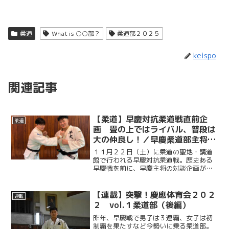
柔道
What is ○○部？
柔道部２０２５
keispo
関連記事
【柔道】早慶対抗柔道戦直前企
柔道
画 畳の上ではライバル、普段は
大の仲良し！／早慶柔道部主将対
談
１１月２２日（土）に柔道の聖地・講道
館で行われる早慶対抗柔道戦。歴史ある
早慶戦を前に、早慶主将の対談企画が実
現！プライベートでも交流があるという
早稲田大学柔道部の笠井雄太（スポ４・
桜丘）主将と、慶應義塾大学柔道部の井
【連載】突撃！慶應体育会２０２
連載
口虎太郎（総４・暁星学園...
２ vol.１柔道部（後編）
昨年、早慶戦で男子は３連覇、女子は初
制覇を果たすなど今勢いに乗る柔道部。