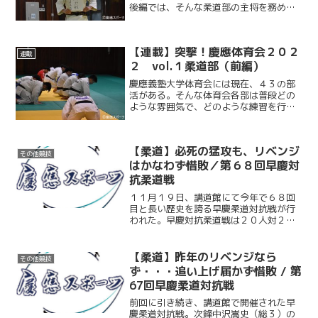
後編では、そんな柔道部の主将を務める
杉村晃希（政４・大阪星光学院）選手の
インタビュー完全版をお届けします！
【連載】突撃！慶應体育会２０２
連載
２ vol.１柔道部（前編）
慶應義塾大学体育会には現在、４３の部
活がある。そんな体育会各部は普段どの
ような雰囲気で、どのような練習を行っ
ているのか。試合などでは見られない、
体育会の知られざる日常に迫る。第１回
となる今回取り上げるのは柔道部。日本
【柔道】必死の猛攻も、リベンジ
最古の運動部である慶應柔...
その他競技
はかなわず惜敗／第６８回早慶対
抗柔道戦
１１月１９日、講道館にて今年で６８回
目と長い歴史を誇る早慶柔道対抗戦が行
われた。早慶対抗柔道戦は２０人対２０
人の勝ち抜き戦と他の大会とは異なる試
合形式で、勝てばそのまま残り、負けれ
ば次の選手に交代、引き分ければ両校と
【柔道】昨年のリベンジなら
その他競技
もに交代するという流れで...
ず・・・追い上げ届かず惜敗 / 第
67回早慶柔道対抗戦
前回に引き続き、講道館で開催された早
慶柔道対抗戦。次鋒中沢嵩史（総３）の