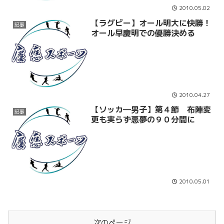
2010.05.02
【ラグビー】オール明大に快勝！
記事
オール早慶明での優勝決める
2010.04.27
【ソッカ―男子】第４節 布陣変
記事
更も実らず悪夢の９０分間に
2010.05.01
次のページ