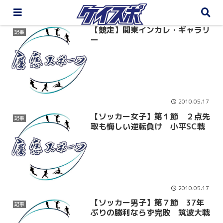
【競走】関東インカレ・ギャラリ
記事
ー
2010.05.17
【ソッカー女子】第１節 ２点先
記事
取も悔しい逆転負け 小平SC戦
2010.05.17
【ソッカー男子】第７節 37年
記事
ぶりの勝利ならず完敗 筑波大戦