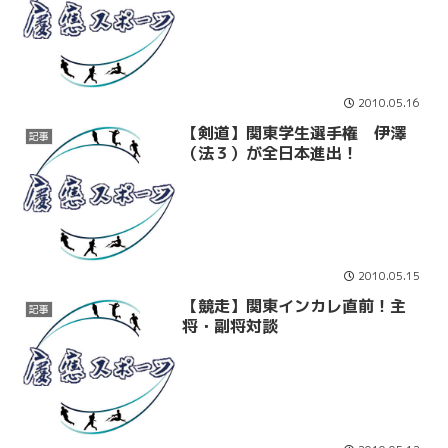
2010.05.16
【剣道】関東学生選手権 伊澤
記事
（法３）が全日本進出！
2010.05.15
【競走】関東インカレ直前！主
記事
将・副将対談