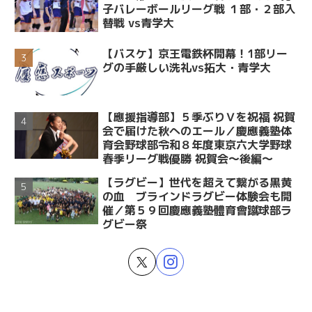
子バレーボールリーグ戦 １部・２部入
替戦 vs青学大
【バスケ】京王電鉄杯開幕！1部リー
グの手厳しい洗礼vs拓大・青学大
【應援指導部】５季ぶりＶを祝福 祝賀
会で届けた秋へのエール／慶應義塾体
育会野球部令和８年度東京六大学野球
春季リーグ戦優勝 祝賀会～後編～
【ラグビー】世代を超えて繋がる黒黄
の血 ブラインドラグビー体験会も開
催／第５９回慶應義塾體育會蹴球部ラ
グビー祭