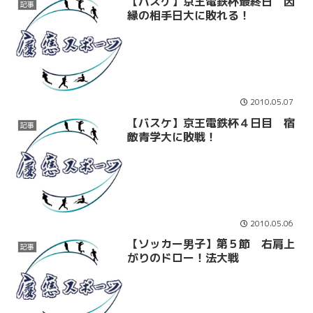
【バスケ】京王電鉄杯最終日 因
記事
縁の相手日大に敗れる！
2010.05.07
【バスケ】京王電鉄杯４日目 宿
記事
敵青学大に敗戦！
2010.05.06
【ソッカー男子】第５節 右肩上
記事
がりのドロー！法大戦