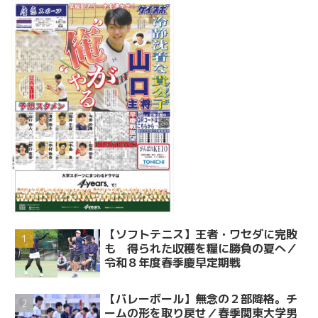
【ソフトテニス】王者・ワセダに完敗
も 得られた収穫を糧に勝負の夏へ／
令和８年度春季慶早定期戦
【バレーボール】無念の２部降格。チ
ームの形を取り戻せ／春季関東大学男