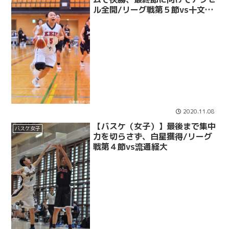
ル全開/リーグ戦第５節vs十文字
学園女子大
2020.11.08
【バスケ（女子）】最後まで集中
バスケ女子
力を切らさず、白星獲得/リーグ
戦第４節vs流通経大