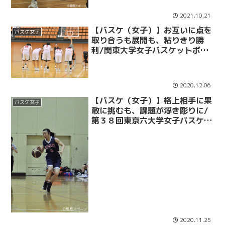
2021.10.21
【バスケ（女子）】お互いに点を
バスケ女子
取り合うも展開も、粘りきり勝
利/関東大学女子バスケットボー
ルアディショナルリーグ第２節vs
国士館大
2020.12.06
【バスケ（女子）】格上相手に果
バスケ女子
敢に挑むも、課題が浮き彫りに/
第３８回東京六大学女子バスケッ
トボール対抗戦第４節vs立大
2020.11.25