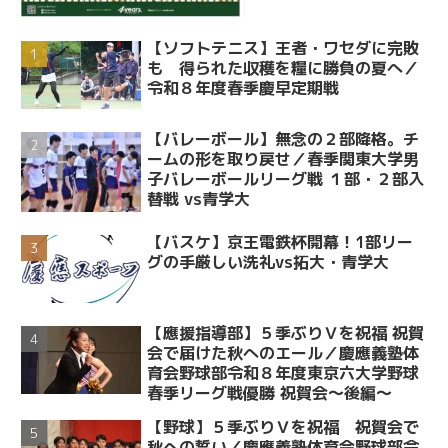
【ソフトテニス】王者・ワセダに完敗
も 得られた収穫を糧に勝負の夏へ／
令和８年度春季慶早定期戦
【バレーボール】無念の２部降格。チ
ームの形を取り戻せ／春季関東大学男
子バレーボールリーグ戦 １部・２部入
替戦 vs青学大
【バスケ】京王電鉄杯開幕！1部リー
グの手厳しい洗礼vs拓大・青学大
【應援指導部】５季ぶりＶを祝福 祝賀
会で届けた秋へのエール／慶應義塾体
育会野球部令和８年度東京六大学野球
春季リーグ戦優勝 祝賀会～後編～
【野球】５季ぶりＶを祝福 祝賀会で
秋への誓い／慶應義塾体育会野球部令