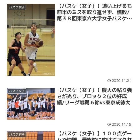
【バスケ（女子）】追い上げるも
バスケ女子
前半のミスを取り返せず、惜敗/
第３８回東京六大学女子バスケッ
トボール対抗戦第３節vs法大
2020.11.21
【バスケ（女子）】慶大の粘り強
バスケ女子
さが光り、ブロック２位の好成
績/リーグ戦第６節vs東京成徳大
2020.11.15
【バスケ（女子）】１００点ゲー
バスケ女子
ムで快勝、最終節に向けてアクセ