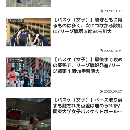
2020.10.07
【バスケ（女子）】攻守ともに得
バスケ女子
るものは多く、次につながる敗戦
に/リーグ戦第３節vs玉川大
2020.10.04
【バスケ（女子）】最後まで攻め
バスケ女子
の姿勢で、リーグ戦好発進/リー
グ戦第１節vs学習院大
2020.09.27
【バスケ（女子）】ペース取り戻
すも離された点差は埋められず/
関東大学女子バスケットボールリ
ーグ戦vs流経大